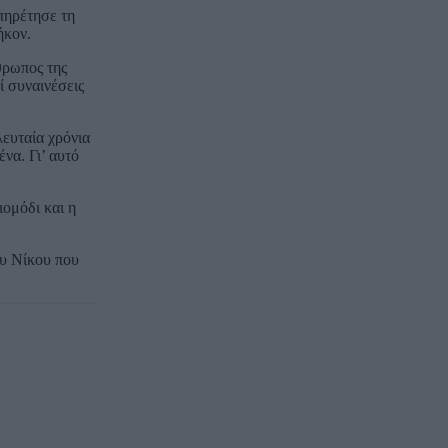
πηρέτησε τη
ήκον.
θρωπος της
ί συναινέσεις
ευταία χρόνια
να. Γι’ αυτό
ιομόδι και η
ου Νίκου που