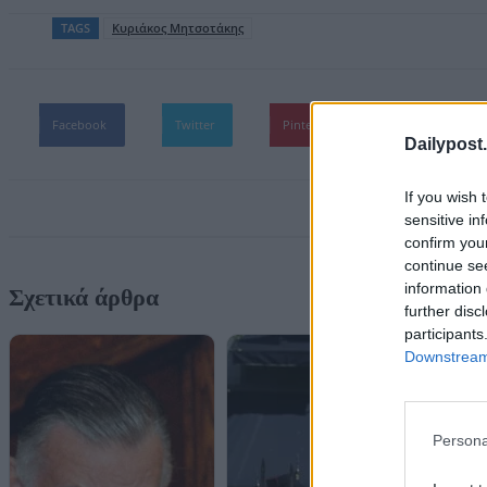
TAGS
Κυριάκος Μητσοτάκης
Facebook
Twitter
Pinterest
WhatsApp
Dailypost.
If you wish 
sensitive in
confirm you
continue se
information 
Σχετικά άρθρα
further disc
participants
Downstream 
Persona