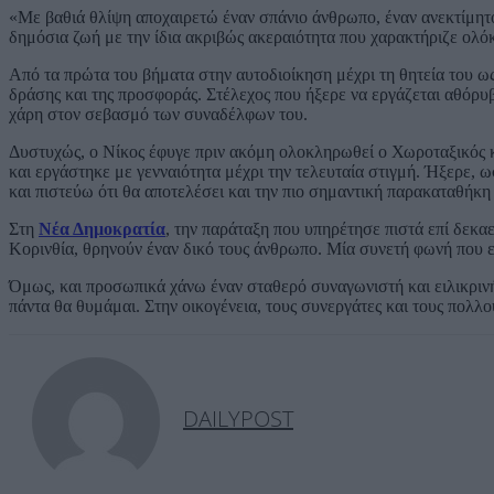
«Με βαθιά θλίψη αποχαιρετώ έναν σπάνιο άνθρωπο, έναν ανεκτίμητο
δημόσια ζωή με την ίδια ακριβώς ακεραιότητα που χαρακτήριζε ολό
Από τα πρώτα του βήματα στην αυτοδιοίκηση μέχρι τη θητεία του ω
δράσης και της προσφοράς. Στέλεχος που ήξερε να εργάζεται αθόρυβ
χάρη στον σεβασμό των συναδέλφων του.
Δυστυχώς, ο Νίκος έφυγε πριν ακόμη ολοκληρωθεί ο Χωροταξικός κ
και εργάστηκε με γενναιότητα μέχρι την τελευταία στιγμή. Ήξερε, ω
και πιστεύω ότι θα αποτελέσει και την πιο σημαντική παρακαταθήκη 
Στη
Νέα Δημοκρατία
, την παράταξη που υπηρέτησε πιστά επί δεκαε
Κορινθία, θρηνούν έναν δικό τους άνθρωπο. Μία συνετή φωνή που ε
Όμως, και προσωπικά χάνω έναν σταθερό συναγωνιστή και ειλικριν
πάντα θα θυμάμαι. Στην οικογένεια, τους συνεργάτες και τους πολλ
DAILYPOST