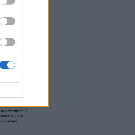
θυμάμαι το
 τηλεφώνημα»- Ο
πικήδειος του
ον Ταγαρά