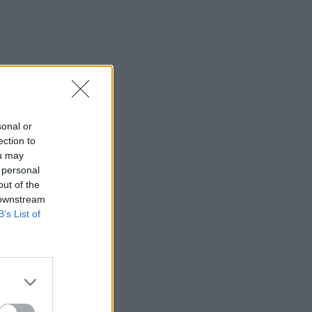
sonal or
ection to
ou may
 personal
out of the
 downstream
B’s List of