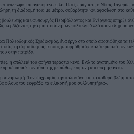
 συνάδελφο και αγαπημένο φίλο. Γιατί, πράγματι, ο Νίκος Ταγαράς υ
κληρη τη διαδρομή του: με μέτρο, σοβαρότητα και αφοσίωση στο καθ
ς βουλευτής και υφυπουργός Περιβάλλοντος και Ενέργειας υπήρξε άν
α, κερδίζοντας την εμπιστοσύνη των πολιτών. Αλλά και να δημιουργε
αι Πολεοδομικός Σχεδιασμός, ένα έργο στο οποίο αφοσιώθηκε τα τελ
στόσο, τη σημασία μιας τέτοιας μεταρρύθμισης καλύτερα από τον καθέ
του στην πατρίδα.
τίες, η απώλειά του αφήνει τεράστιο κενό. Ενώ το αγαπημένο του Χιλ
κπροσωπούσε τον τόπο της με πάθος, επιμονή και υπερηφάνεια.
ή συνομιλητή. Την ψυχραιμία, την καλοσύνη και το καθαρό βλέμμα τ
ούς φίλους του εκφράζω τα ειλικρινή μου συλλυπητήρια».