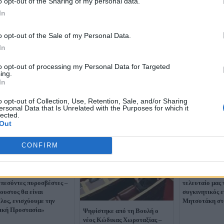
o opt-out of the Sharing of my personal data.
In
o opt-out of the Sale of my Personal Data.
In
to opt-out of processing my Personal Data for Targeted
ing.
In
o opt-out of Collection, Use, Retention, Sale, and/or Sharing
ersonal Data that Is Unrelated with the Purposes for which it
lected.
Out
CONFIRM
τάκης: «Φόρος τιμής
«Αντίο Νίκο, 
 πεσόντες πυροσβέστες –
τελευταίο μας
ουστος θα είναι
συγκινητικός ε
λος, ενισχύουμε την
Μητσοτάκη στ
ική Προστασία»
Ψηφίστηκε από τη Βουλή ο
νέος Κώδικας Χωροταξίας –