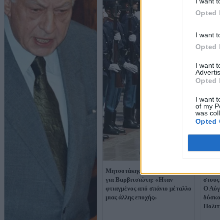
I want t
Opted 
I want t
Opted 
I want 
Advertis
Opted 
I want t
of my P
was col
Opted 
Μητσοτάκης στον επικήδειο
Μητσο
για Βαρβιτσιώτη: «Ηταν
στους
φτιαγμένος από σπάνιο μέταλλο
Ο Αύγ
μιας άλλης εποχής»
δύσκο
Πολιτ