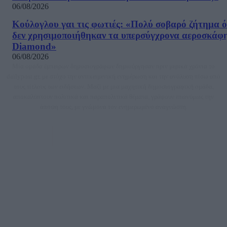
06/08/2026
Κούλογλου γαι τις φωτιές: «Πολύ σοβαρό ζήτημα ό
δεν χρησιμοποιήθηκαν τα υπερσύγχρονα αεροσκάφ
Diamond»
06/08/2026
Μία ομάδα έμπειρων δημοσιογράφων δημιούργησαν πριν μερικά χρόνια το
dailypost.gr, με στόχο την αντικειμενική ενημέρωση και την ανάλυση πίσω από
τους τίτλους των ειδήσεων. Μαζί με μια μαχητική δημοσιογραφική ομάδα,
αποκαλύπτουν πολιτικά και παραπολιτικά θέματα, γράφουν επωνύμως την
άποψη τους, με γνώμονα τον ενημερωμένο αναγνώστη.
DAILYPOST.GR – ΤΑΥΤΌΤΗΤΑ
Ιδιοκτήτρια εταιρεία: «ΝΟΗΣΙΣ ΙΚΕ»
Έδρα: Δήμος Αμαρουσίου Αττικής, Αγ. Αθανασίου αρ. 21, Τ.Κ. 15125
ΑΦΜ: 801093076, Δ.Ο.Υ.: ΚΕΦΟΔΕ ΑΤΤΙΚΗΣ, E-mail: press@dailypost.gr, Τηλ.
επικοινωνίας: 2108066997