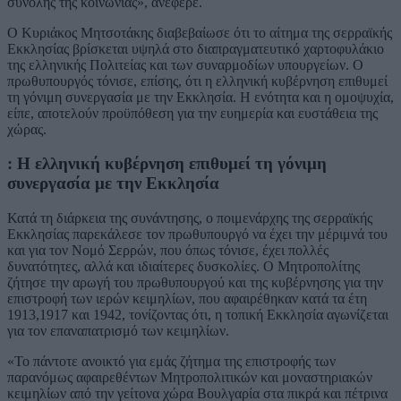
συνόλης της κοινωνίας», ανέφερε.
Ο Κυριάκος Μητσοτάκης διαβεβαίωσε ότι το αίτημα της σερραϊκής
Εκκλησίας βρίσκεται υψηλά στο διαπραγματευτικό χαρτοφυλάκιο
της ελληνικής Πολιτείας και των συναρμοδίων υπουργείων. Ο
πρωθυπουργός τόνισε, επίσης, ότι η ελληνική κυβέρνηση επιθυμεί
τη γόνιμη συνεργασία με την Εκκλησία. Η ενότητα και η ομοψυχία,
είπε, αποτελούν προϋπόθεση για την ευημερία και ευστάθεια της
χώρας.
: Η ελληνική κυβέρνηση επιθυμεί τη γόνιμη
συνεργασία με την Εκκλησία
Κατά τη διάρκεια της συνάντησης, ο ποιμενάρχης της σερραϊκής
Εκκλησίας παρεκάλεσε τον πρωθυπουργό να έχει την μέριμνά του
και για τον Νομό Σερρών, που όπως τόνισε, έχει πολλές
δυνατότητες, αλλά και ιδιαίτερες δυσκολίες. Ο Μητροπολίτης
ζήτησε την αρωγή του πρωθυπουργού και της κυβέρνησης για την
επιστροφή των ιερών κειμηλίων, που αφαιρέθηκαν κατά τα έτη
1913,1917 και 1942, τονίζοντας ότι, η τοπική Εκκλησία αγωνίζεται
για τον επαναπατρισμό των κειμηλίων.
«Το πάντοτε ανοικτό για εμάς ζήτημα της επιστροφής των
παρανόμως αφαιρεθέντων Μητροπολιτικών και μοναστηριακών
κειμηλίων από την γείτονα χώρα Βουλγαρία στα πικρά και πέτρινα