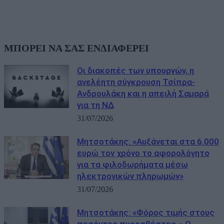
ΜΠΟΡΕΙ ΝΑ ΣΑΣ ΕΝΔΙΑΦΕΡΕΙ
Οι διακοπές των υπουργών, η
ανελέητη σύγκρουση Τσίπρα-
Ανδρουλάκη και η απειλή Σαμαρά
για τη ΝΔ
31/07/2026
Μητσοτάκης: «Αυξάνεται στα 6.000
ευρώ τον χρόνο το αφορολόγητο
για τα φιλοδωρήματα μέσω
ηλεκτρονικών πληρωμών»
31/07/2026
Μητσοτάκης: «Φόρος τιμής στους
πεσόντες πυροσβέστες – Ο