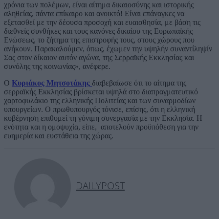
χρόνια των πολέμων, είναι αίτημα δικαιοσύνης και ιστορικής
αληθείας, πάντα επίκαιρο και ανοικτό! Είναι επάναγκες να
εξετασθεί με την δέουσα προσοχή και ευαισθησία, με βάση τις
διεθνείς συνθήκες και τους κανόνες δικαίου της Ευρωπαϊκής
Ενώσεως, το ζήτημα της επιστροφής τους, στους χώρους που
ανήκουν. Παρακαλούμεν, όπως, έχωμεν την υψηλήν συναντίληψίν
Σας στον δίκαιον αυτόν αγώνα, της Σερραϊκής Εκκλησίας και
συνόλης της κοινωνίας», ανέφερε.
Ο
Κυριάκος Μητσοτάκης
διαβεβαίωσε ότι το αίτημα της
σερραϊκής Εκκλησίας βρίσκεται υψηλά στο διαπραγματευτικό
χαρτοφυλάκιο της ελληνικής Πολιτείας και των συναρμοδίων
υπουργείων. Ο πρωθυπουργός τόνισε, επίσης, ότι η ελληνική
κυβέρνηση επιθυμεί τη γόνιμη συνεργασία με την Εκκλησία. Η
ενότητα και η ομοψυχία, είπε, αποτελούν προϋπόθεση για την
ευημερία και ευστάθεια της χώρας.
DAILYPOST