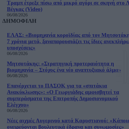
Τραμπ έτρεξε πίσω από μικρό αγόρι σε σκηνή στο 
Βέγκας (Video)
06/08/2026
ΔΗΜΟΦΙΛΗ
ΕΛΑΣ: «Βιομηχανία κοροϊδίας από τον Μητσοτάκ
7 χρόνια μετά, ξαναπαρουσιάζει τις ίδιες ανεκπλήρ
υποσχέσεις»
06/08/2026
Μητσοτάκης: «Στρατηγική προτεραιότητα η
βιομηχανία – Στόχος ένα νέο αναπτυξιακό άλμα»
06/08/2026
Επανέρχεται το ΠΑΣΟΚ για τα «σπιτάκια
Ανακύκλωσης»: «Ο Γεωργιάδης αμφισβητεί τα
συμπεράσματα της Επιτροπής Δημοσιονομικού
Ελέγχου»
06/08/2026
Νέες αιχμές Αυγερινού κατά Καρυστιανού: «Kάποι
ονειρεύονται βουλευτικά έδρανα και συνωμοσίες»