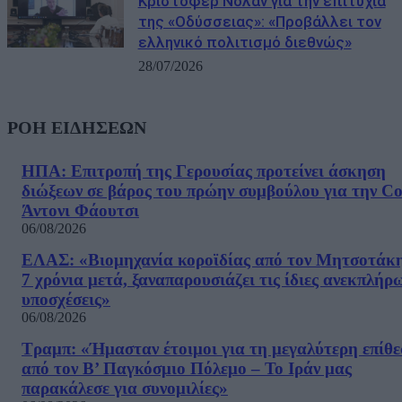
Κρίστοφερ Νόλαν για την επιτυχία
της «Οδύσσειας»: «Προβάλλει τον
ελληνικό πολιτισμό διεθνώς»
28/07/2026
ΡΟΗ ΕΙΔΗΣΕΩΝ
ΗΠΑ: Επιτροπή της Γερουσίας προτείνει άσκηση
διώξεων σε βάρος του πρώην συμβούλου για την Co
Άντονι Φάουτσι
06/08/2026
ΕΛΑΣ: «Βιομηχανία κοροϊδίας από τον Μητσοτάκ
7 χρόνια μετά, ξαναπαρουσιάζει τις ίδιες ανεκπλήρ
υποσχέσεις»
06/08/2026
Τραμπ: «Ήμασταν έτοιμοι για τη μεγαλύτερη επίθ
από τον Β’ Παγκόσμιο Πόλεμο – Το Ιράν μας
παρακάλεσε για συνομιλίες»