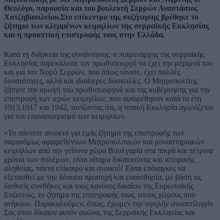
Θεολόγο, παρουσία και του βουλευτή Σερρών Αναστάσιος
Χατζηβασιλείου.Στο επίκεντρο της συζήτησης βρέθηκε το
ζήτημα των κλεμμένων κειμηλίων της σερραϊκής Εκκλησίας
και η προοπτική επιστροφής τους στην Ελλάδα.
Κατά τη διάρκεια της συνάντησης, ο ποιμενάρχης της σερραϊκής
Εκκλησίας παρεκάλεσε τον πρωθυπουργό να έχει την μέριμνά του
και για τον Νομό Σερρών, που όπως τόνισε, έχει πολλές
δυνατότητες, αλλά και ιδιαίτερες δυσκολίες. Ο Μητροπολίτης
ζήτησε την αρωγή του πρωθυπουργού και της κυβέρνησης για την
επιστροφή των ιερών κειμηλίων, που αφαιρέθηκαν κατά τα έτη
1913,1917 και 1942, τονίζοντας ότι, η τοπική Εκκλησία αγωνίζεται
για τον επαναπατρισμό των κειμηλίων.
«Το πάντοτε ανοικτό για εμάς ζήτημα της επιστροφής των
παρανόμως αφαιρεθέντων Μητροπολιτικών και μοναστηριακών
κειμηλίων από την γείτονα χώρα Βουλγαρία στα πικρά και πέτρινα
χρόνια των πολέμων, είναι αίτημα δικαιοσύνης και ιστορικής
αληθείας, πάντα επίκαιρο και ανοικτό! Είναι επάναγκες να
εξετασθεί με την δέουσα προσοχή και ευαισθησία, με βάση τις
διεθνείς συνθήκες και τους κανόνες δικαίου της Ευρωπαϊκής
Ενώσεως, το ζήτημα της επιστροφής τους, στους χώρους που
ανήκουν. Παρακαλούμεν, όπως, έχωμεν την υψηλήν συναντίληψίν
Σας στον δίκαιον αυτόν αγώνα, της Σερραϊκής Εκκλησίας και