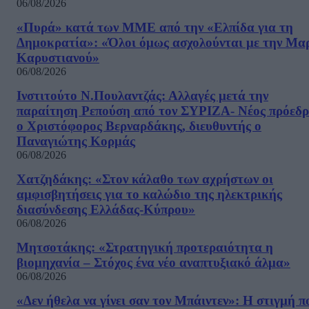
06/08/2026
«Πυρά» κατά των ΜΜΕ από την «Ελπίδα για τη
Δημοκρατία»: «Όλοι όμως ασχολούνται με την Μα
Καρυστιανού»
06/08/2026
Ινστιτούτο Ν.Πουλαντζάς: Αλλαγές μετά την
παραίτηση Ρεπούση από τον ΣΥΡΙΖΑ- Νέος πρόεδρ
ο Χριστόφορος Βερναρδάκης, διευθυντής ο
Παναγιώτης Κορμάς
06/08/2026
Χατζηδάκης: «Στον κάλαθο των αχρήστων οι
αμφισβητήσεις για το καλώδιο της ηλεκτρικής
διασύνδεσης Ελλάδας-Κύπρου»
06/08/2026
Μητσοτάκης: «Στρατηγική προτεραιότητα η
βιομηχανία – Στόχος ένα νέο αναπτυξιακό άλμα»
06/08/2026
«Δεν ήθελα να γίνει σαν τον Μπάιντεν»: Η στιγμή π