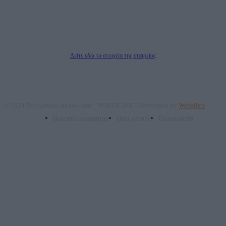
Νόμιμος Εκπρόσωπος: Ζαχαρός Σταμάτης
Μέτοχοι: Ζαχαρός Σταμάτης, Κουβαράς Γεώργιος, ΥΠΗΡΕΣΙΕΣ ΠΡΟΗΓΜΕΝΗΣ
ΤΕΧΝΟΛΟΓΙΑΣ ΠΑΡΑΓΩΓΗΣ ΟΠΤΙΚΟΑΚΟΥΣΤΙΚΩΝ ΜΕΣΩΝ ΜΕΛΕΤΩΝ ΚΑΙ
ΠΑΡΟΧΗΣ ΥΠΗΡΕΣΙΩΝ PLD PLUS ΑΝΩΝ ΕΤΑΙΡΙΑ
Δικαιούχος του ονόματος τομέα (dailypost.gr): ΝΟΗΣΙΣ ΙΚΕ
Διευθυντής/Διαχειριστής: Ζαχαρός Σταμάτης
Διευθυντής Σύνταξης: Ρενάτο Λέκκα
Δείτε εδώ τα στοιχεία της εταιρείας
© 2024 Πνευματικά δικαιώματα: "ΝΟΗΣΙΣ ΙΚΕ". Developed by
Webalists
Πολιτική απορρήτου
Όροι χρήσης
Επικοινωνία