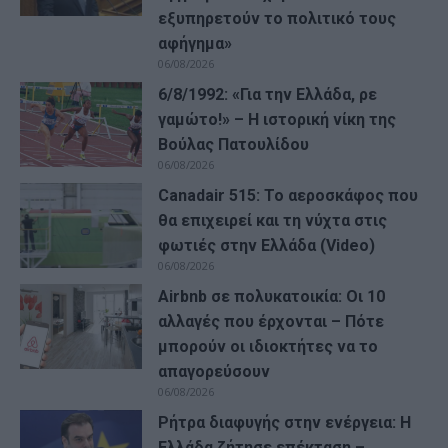
εξυπηρετούν το πολιτικό τους
αφήγημα»
06/08/2026
6/8/1992: «Για την Ελλάδα, ρε
γαμώτο!» – Η ιστορική νίκη της
Βούλας Πατουλίδου
06/08/2026
Canadair 515: Το αεροσκάφος που
θα επιχειρεί και τη νύχτα στις
φωτιές στην Ελλάδα (Video)
06/08/2026
Airbnb σε πολυκατοικία: Οι 10
αλλαγές που έρχονται – Πότε
μπορούν οι ιδιοκτήτες να το
απαγορεύσουν
06/08/2026
Ρήτρα διαφυγής στην ενέργεια: Η
Ελλάδα ζήτησε επέκταση –