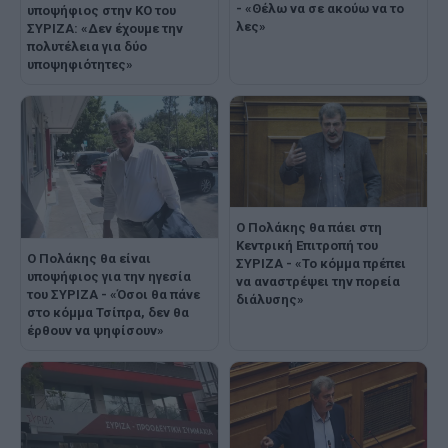
- «Θέλω να σε ακούω να το
υποψήφιος στην ΚΟ του
λες»
ΣΥΡΙΖΑ: «Δεν έχουμε την
πολυτέλεια για δύο
υποψηφιότητες»
Ο Πολάκης θα πάει στη
Κεντρική Επιτροπή του
Ο Πολάκης θα είναι
ΣΥΡΙΖΑ - «Το κόμμα πρέπει
υποψήφιος για την ηγεσία
να αναστρέψει την πορεία
του ΣΥΡΙΖΑ - «Όσοι θα πάνε
διάλυσης»
στο κόμμα Τσίπρα, δεν θα
έρθουν να ψηφίσουν»