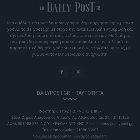
Μία ομάδα έμπειρων δημοσιογράφων δημιούργησαν πριν μερικά
χρόνια το dailypost.gr, με στόχο την αντικειμενική ενημέρωση και
την ανάλυση πίσω από τους τίτλους των ειδήσεων. Μαζί με μια
μαχητική δημοσιογραφική ομάδα, αποκαλύπτουν πολιτικά και
παραπολιτικά θέματα, γράφουν επωνύμως την άποψη τους, με
γνώμονα τον ενημερωμένο αναγνώστη.
DAILYPOST.GR – ΤΑΥΤΌΤΗΤΑ
Ιδιοκτήτρια εταιρεία: «ΝΟΗΣΙΣ ΙΚΕ»
Έδρα: Δήμος Αμαρουσίου Αττικής, Αγ. Αθανασίου αρ. 21, Τ.Κ. 15125
ΑΦΜ: 801093076, Δ.Ο.Υ.: ΚΕΦΟΔΕ ΑΤΤΙΚΗΣ, E-mail: press@dailypost.gr,
Τηλ. επικοινωνίας: 2108066997
Νόμιμος Εκπρόσωπος: Ζαχαρός Σταμάτης