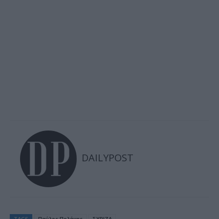
DAILYPOST
TAGS
Παύλος Πολάκης
ΣΥΡΙΖΑ