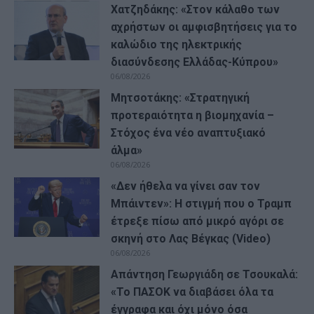
Χατζηδάκης: «Στον κάλαθο των
αχρήστων οι αμφισβητήσεις για το
καλώδιο της ηλεκτρικής
διασύνδεσης Ελλάδας-Κύπρου»
06/08/2026
Μητσοτάκης: «Στρατηγική
προτεραιότητα η βιομηχανία –
Στόχος ένα νέο αναπτυξιακό
άλμα»
06/08/2026
«Δεν ήθελα να γίνει σαν τον
Μπάιντεν»: Η στιγμή που ο Τραμπ
έτρεξε πίσω από μικρό αγόρι σε
σκηνή στο Λας Βέγκας (Video)
06/08/2026
Απάντηση Γεωργιάδη σε Τσουκαλά:
«Το ΠΑΣΟΚ να διαβάσει όλα τα
έγγραφα και όχι μόνο όσα