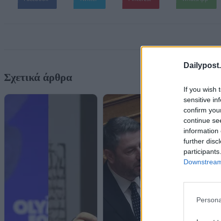
Dailypost.
Σχετικά άρθρα
If you wish 
sensitive in
confirm you
continue se
information 
further disc
participants
Downstream 
Persona