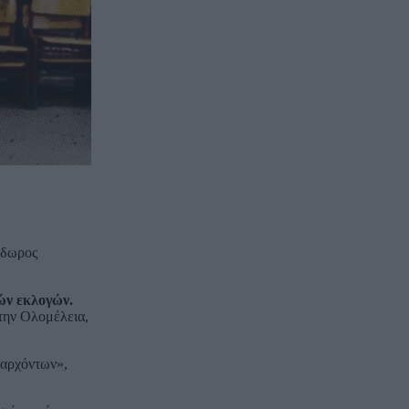
όδωρος
ών εκλογών.
την Ολομέλεια,
 αρχόντων»,