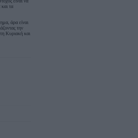
τόχος είναι να
 και τα
ημα, άρα είναι
άζοντας την
ώτη Κυριακή και