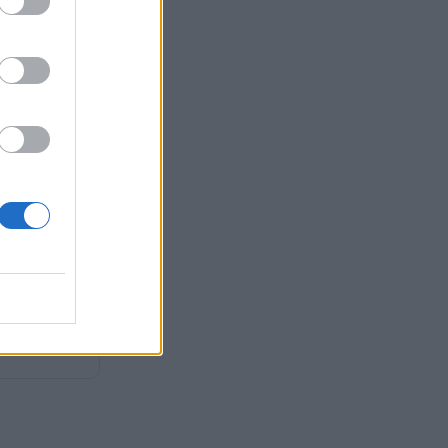
 τη Βουλή ο
Χωροταξίας –
α του Νίκου