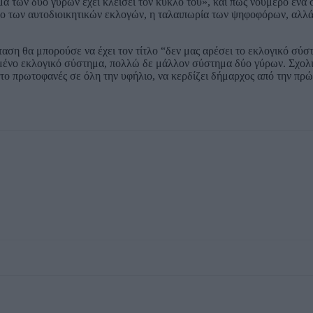
των δύο γύρων έχει κλείσει τον κύκλο του», και πως νούμερο ένα σ
ρο των αυτοδιοικητικών εκλογών, η ταλαιπωρία των ψηφοφόρων, αλλά
ση θα μπορούσε να έχει τον τίτλο “δεν μας αρέσει το εκλογικό σύστ
ιμένο εκλογικό σύστημα, πολλώ δε μάλλον σύστημα δύο γύρων. Σχολι
το πρωτοφανές σε όλη την υφήλιο, να κερδίζει δήμαρχος από την πρ