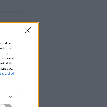
sonal or
ection to
ou may
 personal
out of the
 downstream
B’s List of