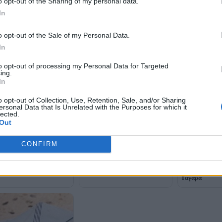
o opt-out of the Sharing of my personal data.
In
o opt-out of the Sale of my Personal Data.
In
to opt-out of processing my Personal Data for Targeted
ing.
In
o opt-out of Collection, Use, Retention, Sale, and/or Sharing
ersonal Data that Is Unrelated with the Purposes for which it
lected.
Νέος Κώδικας Τοπικής
Out
Αυτοδιοίκησης: Τέλος ο
δεύτερος γύρος στις εκλογές –
ται αλλαγές στα
Οι 10 μεγάλες αλλαγές σε
CONFIRM
ικά τέλη: Δεν θα
δήμους και περιφέρειες
Ψηφίστηκε από
άττονται πλέον μέσω των
νέος Κώδικας 
ιασμών ηλεκτρικού
Φέρει το όνομ
τος
Ταγαρά