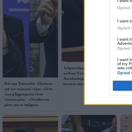
I want t
Opted 
I want t
Opted 
I want 
Advertis
Opted 
I want t
of my P
was col
Ανδρουλάκης για τον νέο
Opted 
κώδικα Tοπικής
Aυτοδιοίκησης: «Είναι ένα
Έρχον
Κόντρα Τσουκαλά - Σδούκου
κλειστό σύστημα εξουσίας»
δημοτ
για τον εκλογικό νόμο: «Λένε
εισπρ
πως η Δημοκρατία είναι
λογαρ
ταλαιπωρία» - «Νοιάζονται
ρεύμα
μόνο για τα παζάρια»