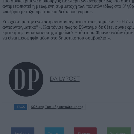
Πιο συγκεκριμένα ο υπουργός Εσωτερικών ανέφερε πως «το σύστημα 
αντιμετωπιστεί η μειωμένη συμμετοχή των πολιτών ιδίως στο β’ γύ
«παζάρια μεταξύ πρώτου και δεύτερου γύρου».
Σε σχέση με την ένσταση αντισυνταγματικότητας σημείωσε: «Η ένστα
αντισυνταγματικό”». Και τόνισε πως το Σύνταγμα δε θέτει συγκεκρ
κριτική της αντιπολίτευσης σημείωσε «σύστημα Φρανκενστάιν ήταν 
να είναι μειοψηφία μέσα στο δημοτικό του συμβούλιο!».
DAILYPOST
TAGS
Κώδικας Τοπικής Αυτοδιοίκησης
Facebook
Twitter
Pinterest
WhatsApp