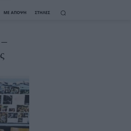
ΜΕ ΆΠΟΨΗ
ΣΤΉΛΕΣ
 –
ς