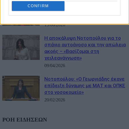
Νοτοπούλου: «Δεν ζήτησα να
CONFIRM
συμπεριληφθεί το όνομά μου σε
δημοσκόπηση για το ΠΑΣΟΚ»
15/06/2026
Η αποκάλυψη Νοτοπούλου για το
σπάνιο αυτοάνοσο και την απώλεια
ακοής – «Βασίζομαι στη
χειλεανάγνωση»
09/04/2026
Νοτοπούλου: «Ο Γεωργιάδης έκανε
επίδειξη δύναμης με ΜΑΤ και ΟΠΚΕ
στο νοσοκομείο»
20/02/2026
ΡΟΗ ΕΙΔΗΣΕΩΝ