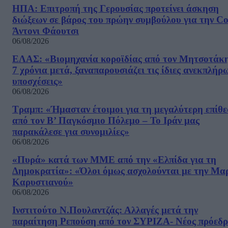
ΗΠΑ: Επιτροπή της Γερουσίας προτείνει άσκηση
διώξεων σε βάρος του πρώην συμβούλου για την Co
Άντονι Φάουτσι
06/08/2026
ΕΛΑΣ: «Βιομηχανία κοροϊδίας από τον Μητσοτάκ
7 χρόνια μετά, ξαναπαρουσιάζει τις ίδιες ανεκπλήρ
υποσχέσεις»
06/08/2026
Τραμπ: «Ήμασταν έτοιμοι για τη μεγαλύτερη επίθ
από τον Β’ Παγκόσμιο Πόλεμο – Το Ιράν μας
παρακάλεσε για συνομιλίες»
06/08/2026
«Πυρά» κατά των ΜΜΕ από την «Ελπίδα για τη
Δημοκρατία»: «Όλοι όμως ασχολούνται με την Μα
Καρυστιανού»
06/08/2026
Ινστιτούτο Ν.Πουλαντζάς: Αλλαγές μετά την
παραίτηση Ρεπούση από τον ΣΥΡΙΖΑ- Νέος πρόεδρ