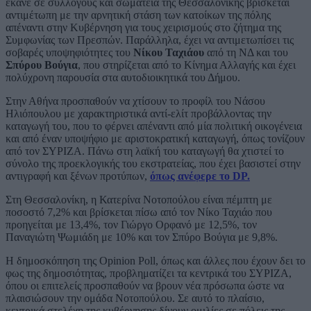
έκανε σε συλλόγους και σωματεία της Θεσσαλονίκης βρίσκεται
αντιμέτωπη με την αρνητική στάση των κατοίκων της πόλης
απέναντι στην Κυβέρνηση για τους χειρισμούς στο ζήτημα της
Συμφωνίας των Πρεσπών. Παράλληλα, έχει να αντιμετωπίσει τις
σοβαρές υποψηφιότητες του
Νίκου Ταχιάου
από τη ΝΔ και του
Σπύρου Βούγια
, που στηρίζεται από το Κίνημα Αλλαγής και έχει
πολύχρονη παρουσία στα αυτοδιοικητικά του Δήμου.
Στην Αθήνα προσπαθούν να χτίσουν το προφίλ του Νάσου
Ηλιόπουλου με χαρακτηριστικά αντί-ελίτ προβάλλοντας την
καταγωγή του, που το φέρνει απέναντι από μία πολιτική οικογένεια
και από έναν υποψήφιο με αριστοκρατική καταγωγή, όπως τονίζουν
από τον ΣΥΡΙΖΑ. Πάνω στη λαϊκή του καταγωγή θα χτιστεί το
σύνολο της προεκλογικής του εκστρατείας, που έχει βασιστεί στην
αντιγραφή και ξένων προτύπων,
όπως ανέφερε το DP.
Στη Θεσσαλονίκη, η Κατερίνα Νοτοπούλου είναι πέμπτη με
ποσοστό 7,2% και βρίσκεται πίσω από τον Νίκο Ταχιάο που
προηγείται με 13,4%, τον Γιώργο Ορφανό με 12,5%, τον
Παναγιώτη Ψωμιάδη με 10% και τον Σπύρο Βούγια με 9,8%.
Η δημοσκόπηση της Opinion Poll, όπως και άλλες που έχουν δει το
φως της δημοσιότητας, προβληματίζει τα κεντρικά του ΣΥΡΙΖΑ,
όπου οι επιτελείς προσπαθούν να βρουν νέα πρόσωπα ώστε να
πλαισιώσουν την ομάδα Νοτοπούλου. Σε αυτό το πλαίσιο,
κεντρικά στελέχη της κυβέρνησης δίνουν ομιλίες σε πόλεις της