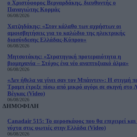
ο Χριστόφορος Βερναρδάκης, διευθυντής ο
Παναγιώτης Κορμάς
06/08/2026
Χατζηδάκης: «Στον κάλαθο των αχρήστων οι
αμφισβητήσεις για το καλώδιο της ηλεκτρικής
διασύνδεσης Ελλάδας-Κύπρου»
06/08/2026
Μητσοτάκης: «Στρατηγική προτεραιότητα η
βιομηχανία – Στόχος ένα νέο αναπτυξιακό άλμα»
06/08/2026
«Δεν ήθελα να γίνει σαν τον Μπάιντεν»: Η στιγμή π
Τραμπ έτρεξε πίσω από μικρό αγόρι σε σκηνή στο 
Βέγκας (Video)
06/08/2026
ΔΗΜΟΦΙΛΗ
Canadair 515: Το αεροσκάφος που θα επιχειρεί και
νύχτα στις φωτιές στην Ελλάδα (Video)
06/08/2026