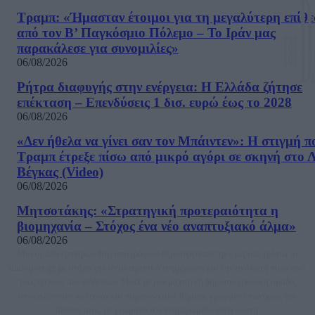
Τραμπ: «Ήμασταν έτοιμοι για τη μεγαλύτερη επίθ
από τον Β’ Παγκόσμιο Πόλεμο – Το Ιράν μας
παρακάλεσε για συνομιλίες»
06/08/2026
Ρήτρα διαφυγής στην ενέργεια: Η Ελλάδα ζήτησε
επέκταση – Επενδύσεις 1 δισ. ευρώ έως το 2028
06/08/2026
«Δεν ήθελα να γίνει σαν τον Μπάιντεν»: Η στιγμή π
Τραμπ έτρεξε πίσω από μικρό αγόρι σε σκηνή στο 
Βέγκας (Video)
06/08/2026
Μητσοτάκης: «Στρατηγική προτεραιότητα η
βιομηχανία – Στόχος ένα νέο αναπτυξιακό άλμα»
06/08/2026
Μία ομάδα έμπειρων δημοσιογράφων δημιούργησαν πριν μερικά χρόνια το
dailypost.gr, με στόχο την αντικειμενική ενημέρωση και την ανάλυση πίσω από
τους τίτλους των ειδήσεων. Μαζί με μια μαχητική δημοσιογραφική ομάδα,
αποκαλύπτουν πολιτικά και παραπολιτικά θέματα, γράφουν επωνύμως την
άποψη τους, με γνώμονα τον ενημερωμένο αναγνώστη.