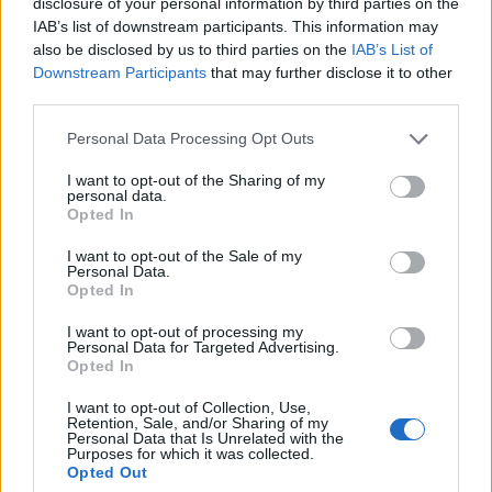
disclosure of your personal information by third parties on the
ΜΠΟΡΕΙ ΝΑ ΣΑΣ ΕΝΔΙΑΦΕΡΕΙ
IAB’s list of downstream participants. This information may
also be disclosed by us to third parties on the
IAB’s List of
Νοτοπούλου μετά την παραίτηση
Downstream Participants
that may further disclose it to other
της: «Η πορεία που ακολούθησε ο
third parties.
ΣΥΡΙΖΑ δεν κατάφερε να
Personal Data Processing Opt Outs
αναστρέψει την κρίση» – Τι είπε
για Τσίπρα
I want to opt-out of the Sharing of my
personal data.
08/07/2026
Opted In
Η Κατερίνα Νοτοπούλου
I want to opt-out of the Sale of my
Personal Data.
παραιτήθηκε από βουλευτής του
Opted In
ΣΥΡΙΖΑ
I want to opt-out of processing my
08/07/2026
Personal Data for Targeted Advertising.
Opted In
Με ποιον δε θα κατέβει σίγουρα η
Νοτοπούλου
I want to opt-out of Collection, Use,
Retention, Sale, and/or Sharing of my
15/06/2026
Personal Data that Is Unrelated with the
Purposes for which it was collected.
Opted Out