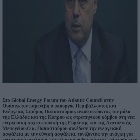
Στο Global Energy Forum του Atlantic Council στην
Ουάσιγκτον παρενέβη ο υπουργός Περιβάλλοντος και
Ενέργειας Σταύρος Παπασταύρου, αναδεικνύοντας τον ρόλο
της Ελλάδας και της Κύπρου ως στρατηγικού κόμβου στη νέα
ενεργειακή αρχιτεκτονική της Ευρώπης και της Ανατολικής
Μεσογείου.Ο κ. Παπασταύρου συνέδεσε την ενεργειακή
ασφάλεια με την εθνική ασφάλεια, τονίζοντας την ανάγκη για
ενεργειακό ρεαλισμό, τεχνολογική ουδετερότητα, ενίσχυση των