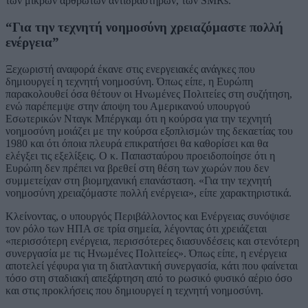
των μικρών αρθρωτών αντιδραστήρων, των SMRs.
“Για την τεχνητή νοημοσύνη χρειαζόμαστε πολλή
ενέργεια”
Ξεχωριστή αναφορά έκανε στις ενεργειακές ανάγκες που
δημιουργεί η τεχνητή νοημοσύνη. Όπως είπε, η Ευρώπη
παρακολουθεί όσα θέτουν οι Ηνωμένες Πολιτείες στη συζήτηση,
ενώ παρέπεμψε στην άποψη του Αμερικανού υπουργού
Εσωτερικών Νταγκ Μπέργκαμ ότι η κούρσα για την τεχνητή
νοημοσύνη μοιάζει με την κούρσα εξοπλισμών της δεκαετίας του
1980 και ότι όποια πλευρά επικρατήσει θα καθορίσει και θα
ελέγξει τις εξελίξεις. Ο κ. Παπασταύρου προειδοποίησε ότι η
Ευρώπη δεν πρέπει να βρεθεί στη θέση των χωρών που δεν
συμμετείχαν στη βιομηχανική επανάσταση. «Για την τεχνητή
νοημοσύνη χρειαζόμαστε πολλή ενέργεια», είπε χαρακτηριστικά.
Κλείνοντας, ο υπουργός Περιβάλλοντος και Ενέργειας συνόψισε
τον ρόλο των ΗΠΑ σε τρία σημεία, λέγοντας ότι χρειάζεται
«περισσότερη ενέργεια, περισσότερες διασυνδέσεις και στενότερη
συνεργασία με τις Ηνωμένες Πολιτείες». Όπως είπε, η ενέργεια
αποτελεί γέφυρα για τη διατλαντική συνεργασία, κάτι που φαίνεται
τόσο στη σταδιακή απεξάρτηση από το ρωσικό φυσικό αέριο όσο
και στις προκλήσεις που δημιουργεί η τεχνητή νοημοσύνη.