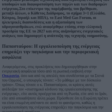
υποδομών και διαφοροποίηση των πηγών και των διαδρομών
ενέργειας.Στο επίκεντρο της παρέμβασής του βρέθηκαν,
μεταξύ άλλων, ο Κάθετος Διάδρομος, το σχήμα 3+1 (Ελλάδα,
Κύπρος, Ισραήλ και ΗΠΑ), το East Med Gas Forum, οι
ηλεκτρικές διασυνδέσεις και η αξιοποίηση των
υδρογονανθράκων, ενώ αναφέρθηκε επίσης στην ελληνική
προεδρία της ΕΕ το 2027 και στις αυξανόμενες ενεργειακές
ανάγκες που δημιουργεί η ανάπτυξη της τεχνητής νοημοσύνης.
Παπασταύρου: Η εργαλειοποίηση της ενέργειας
επηρεάζει την παγκόσμια και την περιφερειακή
ασφάλεια
Αναφερόμενος, στις προκλήσεις που δημιουργήθηκαν στην
ενεργειακή ασφάλεια τόσο από τη ρωσική εισβολή στην
Ουκρανία
, όσο και από τις απειλές που συνδέονται με τα Στενά
του Ορμούζ, ο υπουργός τόνισε: «Το μάθαμε με τον δύσκολο
τρόπο». Όπως τόνισε ο κ. Παπασταύρου, οι κρίσεις αυτές
ανέδειξαν τον «συστημικό κίνδυνο της εργαλειοποίησης της
ενέργειας», είτε αυτός προέρχεται από τη Ρωσία, είτε από το Ιράν,
είτε από οποιαδήποτε άλλη χώρα. Πρόσθεσε ότι η Ευρώπη πρέπει
να είναι ενωμένη απέναντι σε αυτό το φαινόμενο, καθώς η
εργαλειοποίηση της ενέργειας επηρεάζει την παγκόσμια και την
περιφερειακή ασφάλεια.