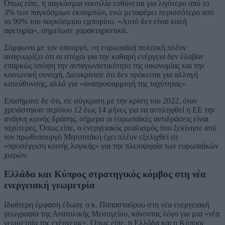
Όπως είπε, η παγκόσμια ναυτιλία ευθύνεται για λιγότερο από το
3% των παγκόσμιων εκπομπών, ενώ μεταφέρει περισσότερο από
το 90% του παγκόσμιου εμπορίου. «Αυτό δεν είναι καλή
αφετηρία», σημείωσε χαρακτηριστικά.
Σύμφωνα με τον υπουργό, «η ευρωπαϊκή πολιτική πλέον
αναγνωρίζει ότι οι στόχοι για την καθαρή ενέργεια δεν έλαβαν
επαρκώς υπόψη την ανταγωνιστικότητα της οικονομίας και την
κοινωνική συνοχή. Διευκρίνισε ότι δεν πρόκειται για αλλαγή
κατεύθυνσης, αλλά για «αναπροσαρμογή της ταχύτητας».
Επισήμανε δε ότι, σε σύγκριση με την κρίση του 2022, όταν
χρειάστηκαν περίπου 12 έως 14 μήνες για να αντιληφθεί η ΕΕ την
ανάγκη κοινής δράσης, σήμερα οι ευρωπαϊκές αντιδράσεις είναι
ταχύτερες. Όπως είπε, ο ενεργειακός ρεαλισμός που ξεκίνησε από
τον πρωθυπουργό Μητσοτάκη έχει πλέον εξελιχθεί σε
«προσέγγιση κοινής λογικής» για την πλειοψηφία των ευρωπαϊκών
χωρών.
Ελλάδα και Κύπρος στρατηγικός κόμβος στη νέα
ενεργειακή γεωμετρία
Ιδιαίτερη έμφαση έδωσε ο κ. Παπασταύρου στη νέα ενεργειακή
γεωγραφία της Ανατολικής Μεσογείου, κάνοντας λόγο για μια «νέα
γεωμετρία της ενέργειας». Όπως είπε, η Ελλάδα και η Κύπρος