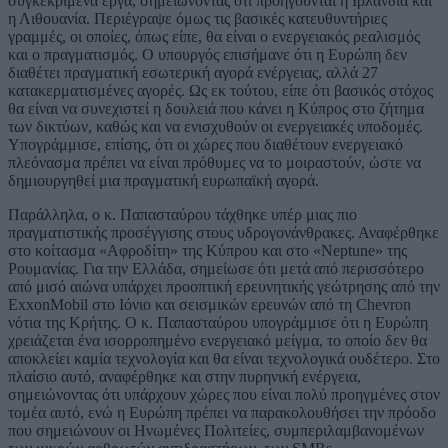
συγκεκριμένα έργα, σημειώνοντας ότι προηγούνται η Ιρλανδία και
η Λιθουανία. Περιέγραψε όμως τις βασικές κατευθυντήριες
γραμμές, οι οποίες, όπως είπε, θα είναι ο ενεργειακός ρεαλισμός
και ο πραγματισμός. Ο υπουργός επισήμανε ότι η Ευρώπη δεν
διαθέτει πραγματική εσωτερική αγορά ενέργειας, αλλά 27
κατακερματισμένες αγορές. Ως εκ τούτου, είπε ότι βασικός στόχος
θα είναι να συνεχιστεί η δουλειά που κάνει η Κύπρος στο ζήτημα
των δικτύων, καθώς και να ενισχυθούν οι ενεργειακές υποδομές.
Υπογράμμισε, επίσης, ότι οι χώρες που διαθέτουν ενεργειακό
πλεόνασμα πρέπει να είναι πρόθυμες να το μοιραστούν, ώστε να
δημιουργηθεί μια πραγματική ευρωπαϊκή αγορά.
Παράλληλα, ο κ. Παπασταύρου τάχθηκε υπέρ μιας πιο
πραγματιστικής προσέγγισης στους υδρογονάνθρακες. Αναφέρθηκε
στο κοίτασμα «Αφροδίτη» της Κύπρου και στο «Neptune» της
Ρουμανίας. Για την Ελλάδα, σημείωσε ότι μετά από περισσότερο
από μισό αιώνα υπάρχει προοπτική ερευνητικής γεώτρησης από την
ExxonMobil στο Ιόνιο και σεισμικών ερευνών από τη Chevron
νότια της Κρήτης. Ο κ. Παπασταύρου υπογράμμισε ότι η Ευρώπη
χρειάζεται ένα ισορροπημένο ενεργειακό μείγμα, το οποίο δεν θα
αποκλείει καμία τεχνολογία και θα είναι τεχνολογικά ουδέτερο. Στο
πλαίσιο αυτό, αναφέρθηκε και στην πυρηνική ενέργεια,
σημειώνοντας ότι υπάρχουν χώρες που είναι πολύ προηγμένες στον
τομέα αυτό, ενώ η Ευρώπη πρέπει να παρακολουθήσει την πρόοδο
που σημειώνουν οι Ηνωμένες Πολιτείες, συμπεριλαμβανομένων