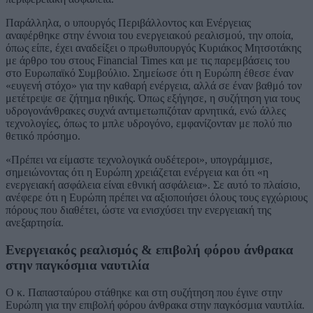
Παράλληλα, ο υπουργός Περιβάλλοντος και Ενέργειας
αναφέρθηκε στην έννοια του ενεργειακού ρεαλισμού, την οποία,
όπως είπε, έχει αναδείξει ο πρωθυπουργός Κυριάκος Μητσοτάκης
με άρθρο του στους Financial Times και με τις παρεμβάσεις του
στο Ευρωπαϊκό Συμβούλιο. Σημείωσε ότι η Ευρώπη έθεσε έναν
«ευγενή στόχο» για την καθαρή ενέργεια, αλλά σε έναν βαθμό τον
μετέτρεψε σε ζήτημα ηθικής. Όπως εξήγησε, η συζήτηση για τους
υδρογονάνθρακες συχνά αντιμετωπιζόταν αρνητικά, ενώ άλλες
τεχνολογίες, όπως το μπλε υδρογόνο, εμφανίζονταν με πολύ πιο
θετικό πρόσημο.
«Πρέπει να είμαστε τεχνολογικά ουδέτεροι», υπογράμμισε,
σημειώνοντας ότι η Ευρώπη χρειάζεται ενέργεια και ότι «η
ενεργειακή ασφάλεια είναι εθνική ασφάλεια». Σε αυτό το πλαίσιο,
ανέφερε ότι η Ευρώπη πρέπει να αξιοποιήσει όλους τους εγχώριους
πόρους που διαθέτει, ώστε να ενισχύσει την ενεργειακή της
ανεξαρτησία.
Ενεργειακός ρεαλισμός & επιβολή φόρου άνθρακα
στην παγκόσμια ναυτιλία
Ο κ. Παπασταύρου στάθηκε και στη συζήτηση που έγινε στην
Ευρώπη για την επιβολή φόρου άνθρακα στην παγκόσμια ναυτιλία.