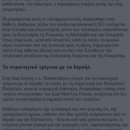
καθίστανται «το επίκεντρο, ο στρατηγικός κόμβος αυτής της νέας
γεωμετρίας».
Περιγράφοντας αυτή τη νέα αρχιτεκτονική, αναφέρθηκε στον
Κάθετο Διάδρομο, μέσω του οποίου αμερικανικό LNG εισέρχεται
στην Ελλάδα και στη συνέχεια, μέσω των υποδομών, κατευθύνεται
προς τη Βουλγαρία, τη Ρουμανία, τη Μολδαβία και την Ουκρανία.
Όπως σημείωσε, μετά από δεκαετίες κατά τις οποίες το φυσικό
αέριο κινούνταν από την Ανατολή προς τη Δύση, δημιουργείται
πλέον ένας κάθετος άξονας που συνδέει την Ελλάδα με την
ενεργειακή ασφάλεια της Ανατολικής Ευρώπης και της Ουκρανίας.
Το στρατηγικό τρίγωνο με το Ισραήλ
Στην ίδια λογική, ο κ. Παπασταύρου μίλησε για το στρατηγικό
τρίγωνο με το Ισραήλ, το οποίο, με τη συμμετοχή των Ηνωμένων
Πολιτειών, αποκτά τετραμερή διάσταση. Αναφέρθηκε επίσης στον
«κύκλο συνεργασίας» του East Med Gas Forum, τονίζοντας ότι δεν
πρέπει να υποτιμάται η σημασία αυτού του πλαισίου.
Ιδιαίτερο ενδιαφέρον είχε η αναφορά του στο γεγονός ότι, την
προηγούμενη ημέρα, κάθισαν στο ίδιο τραπέζι εκπρόσωποι από το
Ισραήλ και την Παλαιστίνη. «Έπειτα από τρία χρόνια πολέμου, η
ενέργεια γίνεται γέφυρα για την περιοχή», είπε, παρουσιάζοντας την
ενέργεια όχι μόνο ως πεδίο ανταγωνισμού, αλλά και ως εργαλείο