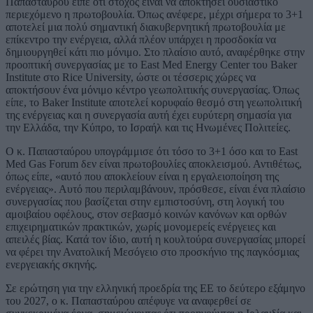
Παπασταύρου είπε ότι στόχος είναι να αποκτήσει ουσιαστικό
περιεχόμενο η πρωτοβουλία. Όπως ανέφερε, μέχρι σήμερα το 3+1
αποτελεί μια πολύ σημαντική διακυβερνητική πρωτοβουλία με
επίκεντρο την ενέργεια, αλλά πλέον υπάρχει η προσδοκία να
δημιουργηθεί κάτι πιο μόνιμο. Στο πλαίσιο αυτό, αναφέρθηκε στην
προοπτική συνεργασίας με το East Med Energy Center του Baker
Institute στο Rice University, ώστε οι τέσσερις χώρες να
αποκτήσουν ένα μόνιμο κέντρο γεωπολιτικής συνεργασίας. Όπως
είπε, το Baker Institute αποτελεί κορυφαίο θεσμό στη γεωπολιτική
της ενέργειας και η συνεργασία αυτή έχει ευρύτερη σημασία για
την Ελλάδα, την Κύπρο, το Ισραήλ και τις Ηνωμένες Πολιτείες.
Ο κ. Παπασταύρου υπογράμμισε ότι τόσο το 3+1 όσο και το East
Med Gas Forum δεν είναι πρωτοβουλίες αποκλεισμού. Αντιθέτως,
όπως είπε, «αυτό που αποκλείουν είναι η εργαλειοποίηση της
ενέργειας». Αυτό που περιλαμβάνουν, πρόσθεσε, είναι ένα πλαίσιο
συνεργασίας που βασίζεται στην εμπιστοσύνη, στη λογική του
αμοιβαίου οφέλους, στον σεβασμό κοινών κανόνων και ορθών
επιχειρηματικών πρακτικών, χωρίς μονομερείς ενέργειες και
απειλές βίας. Κατά τον ίδιο, αυτή η κουλτούρα συνεργασίας μπορεί
να φέρει την Ανατολική Μεσόγειο στο προσκήνιο της παγκόσμιας
ενεργειακής σκηνής.
Σε ερώτηση για την ελληνική προεδρία της ΕΕ το δεύτερο εξάμηνο
του 2027, ο κ. Παπασταύρου απέφυγε να αναφερθεί σε