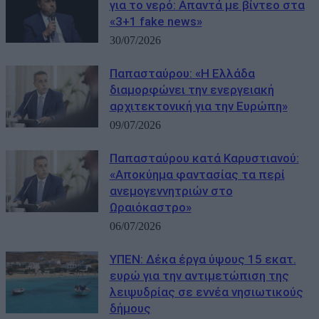
για το νερό: Απαντά με βίντεο στα
«3+1 fake news»
30/07/2026
Παπασταύρου: «Η Ελλάδα
διαμορφώνει την ενεργειακή
αρχιτεκτονική για την Ευρώπη»
09/07/2026
Παπασταύρου κατά Καρυστιανού:
«Αποκύημα φαντασίας τα περί
ανεμογεννητριών στο
Ωραιόκαστρο»
06/07/2026
ΥΠΕΝ: Δέκα έργα ύψους 15 εκατ.
ευρώ για την αντιμετώπιση της
λειψυδρίας σε εννέα νησιωτικούς
δήμους