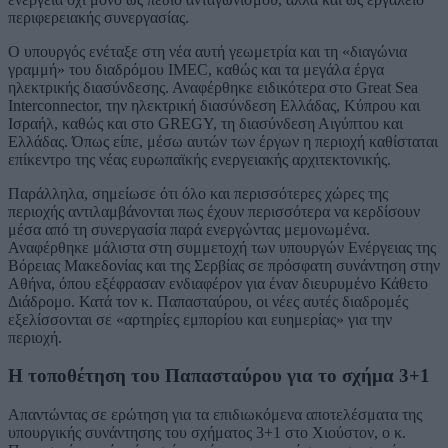
περιφερειακής συνεργασίας.
Ο υπουργός ενέταξε στη νέα αυτή γεωμετρία και τη «διαγώνια
γραμμή» του διαδρόμου IMEC, καθώς και τα μεγάλα έργα
ηλεκτρικής διασύνδεσης. Αναφέρθηκε ειδικότερα στο Great Sea
Interconnector, την ηλεκτρική διασύνδεση Ελλάδας, Κύπρου και
Ισραήλ, καθώς και στο GREGY, τη διασύνδεση Αιγύπτου και
Ελλάδας. Όπως είπε, μέσω αυτών των έργων η περιοχή καθίσταται
επίκεντρο της νέας ευρωπαϊκής ενεργειακής αρχιτεκτονικής.
Παράλληλα, σημείωσε ότι όλο και περισσότερες χώρες της
περιοχής αντιλαμβάνονται πως έχουν περισσότερα να κερδίσουν
μέσα από τη συνεργασία παρά ενεργώντας μεμονωμένα.
Αναφέρθηκε μάλιστα στη συμμετοχή των υπουργών Ενέργειας της
Βόρειας Μακεδονίας και της Σερβίας σε πρόσφατη συνάντηση στην
Αθήνα, όπου εξέφρασαν ενδιαφέρον για έναν διευρυμένο Κάθετο
Διάδρομο. Κατά τον κ. Παπασταύρου, οι νέες αυτές διαδρομές
εξελίσσονται σε «αρτηρίες εμπορίου και ευημερίας» για την
περιοχή.
Η τοποθέτηση του Παπασταύρου για το σχήμα 3+1
Απαντώντας σε ερώτηση για τα επιδιωκόμενα αποτελέσματα της
υπουργικής συνάντησης του σχήματος 3+1 στο Χιούστον, ο κ.