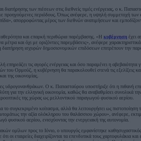
 διατήρησης των πιέσεων στις διεθνείς τιμές ενέργειας, ο κ. Παπασ
 με προηγούμενες περιόδους. Όπως ανέφερε, η υψηλή συμμετοχή των
σπίδα», απορροφώντας μέρος των διεθνών ανατιμήσεων και εμποδίζον
σταθερότητα και επαρκή περιθώρια παρέμβασης. «Η
κυβέρνηση
έχει α
να μέτρα και όχι με οριζόντιες παρεμβάσεις», ανέφερε χαρακτηριστικ
ι η διατήρηση ισχυρών δημοσιονομικών επιδόσεων επιτρέπουν την παρ
 επηρεάζει τις αγορές ενέργειας και όσο παραμένει η αβεβαιότητα γ
ών του Ορμούζ, η κυβέρνηση θα παρακολουθεί στενά τις εξελίξεις κα
και της οικονομίας.
υνες υδρογονανθράκων. Ο κ. Παπασταύρου υποστήριξε ότι η πιθανή επι
τη για την ελληνική οικονομία, καθώς θα αναβαθμίσει συνολικά την
 προοπτικές της χώρας ως μελλοντικού παραγωγού φυσικού αερίου.
α το συγκεκριμένο κοίτασμα, αλλά θα λειτουργήσει ως πιστοποίηση 
αυτομάτως την αξία ολόκληρου του θαλάσσιου χώρου», ανέφερε, εκτιμ
γό φυσικού αερίου, ενισχύοντας την ενεργειακή της αυτονομία.
ιακών ομίλων προς το Ιόνιο, ο υπουργός εμφανίστηκε καθησυχαστικός
ότι οι εταιρείες διαχειρίζονται τα επενδυτικά τους χαρτοφυλάκια και 