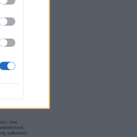
ρε, η
ν ανάγκη
στούν οι
ς που
εξέτασης
λο να μην
νατολικής
υνδέουν την
ροϋπόθεση ώστε
Ηνωμένων
υξης,
νομία χωρίς
ύνονται με
μών, στις
τιοανατολική
νη, καθιστούν