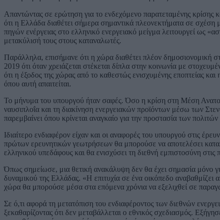
Απαντώντας σε ερώτηση για το ενδεχόμενο παρατεταμένης κρίσης και
ότι η Ελλάδα διαθέτει σήμερα σημαντικά πλεονεκτήματα σε σχέση
πηγών ενέργειας στο ελληνικό ενεργειακό μείγμα λειτουργεί ως «α
μετακύλισή τους στους καταναλωτές.
Παράλληλα, επισήμανε ότι η χώρα διαθέτει πλέον δημοσιονομική 
2019 ότι όταν χρειάζεται στέκεται δίπλα στην κοινωνία με στοχευμέ
ότι η έξοδος της χώρας από το καθεστώς ενισχυμένης εποπτείας κα
όπου αυτή απαιτείται.
Το μήνυμα του υπουργού ήταν σαφές. Όσο η κρίση στη Μέση Ανατολή
ναυσιπλοΐα και τη διακίνηση ενεργειακών προϊόντων μέσω των Στεν
παρεμβαίνει όπου κρίνεται αναγκαίο για την προστασία των πολιτών 
Ιδιαίτερο ενδιαφέρον είχαν και οι αναφορές του υπουργού στις έρε
πρώτων ερευνητικών γεωτρήσεων θα μπορούσε να αποτελέσει καταλύ
ελληνικού υπεδάφους και θα ενισχύσει τη διεθνή εμπιστοσύνη στις
Όπως σημείωσε, μια θετική ανακάλυψη δεν θα έχει σημασία μόνο γι
δυναμικού της Ελλάδας. «Η επιτυχία σε ένα οικόπεδο αναβαθμίζει 
χώρα θα μπορούσε μέσα στα επόμενα χρόνια να εξελιχθεί σε παραγω
Σε ό,τι αφορά τη μετατόπιση του ενδιαφέροντος των διεθνών ενεργε
ξεκαθαρίζοντας ότι δεν μεταβάλλεται ο εθνικός σχεδιασμός. Εξήγησε 