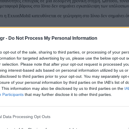
θανότητες επιτυχίας σε μια δεδομένη χρονική στιγμή. Ωστόσο, τόνισε
 η μεταφορά βάρους στο Ιόνιο δεν σημαίνει εγκατάλειψη των υπόλοιπω
τι η ExxonMobil κατευθύνεται σε γεώτρηση στο Ιόνιο δεν σημαίνει ότ
ής ασφάλειας, υποστηρίζοντας ότι η παραγωγή φυσικού αερίου μπορεί 
ρος αυτήν. Σύμφωνα με τον υπουργό, η αξιοποίηση των εγχώριων ενε
gr -
Do Not Process My Personal Information
ιουργεί ένα πιο ανθεκτικό ενεργειακό μείγμα που μειώνει την εξάρτ
to opt-out of the sale, sharing to third parties, or processing of your per
βέρνησης υπέρ μιας «ρεαλιστικής πράσινης μετάβασης», υποστηρίζοντ
formation for targeted advertising by us, please use the below opt-out s
ς να επιβαρύνει υπέρμετρα επιχειρήσεις και νοικοκυριά. Ειδική αναφο
r selection. Please note that after your opt-out request is processed y
 πολιτικών, όπως το ETS 2, ώστε να αποφευχθούν νέες αυξήσεις στ
eing interest-based ads based on personal information utilized by us or
disclosed to third parties prior to your opt-out. You may separately opt-
ίου, ο υπουργός τον χαρακτήρισε έργο με ευρύτερη γεωστρατηγική 
losure of your personal information by third parties on the IAB’s list of
εί να μετατρέψει τη χώρα σε βασική ενεργειακή πύλη της περιοχής κα
. This information may also be disclosed by us to third parties on the
IA
Participants
that may further disclose it to other third parties.
 να αξιοποιήσει ταυτόχρονα όλα τα διαθέσιμα ενεργειακά της πλεονε
κες – με στόχο μεγαλύτερη ενεργειακή ασφάλεια, χαμηλότερο κόστος γ
χή.
l Data Processing Opt Outs
ει πίσω στον παγκόσμιο ανταγωνισμό
που αντιμετωπίζει η Ευρώπη στον τομέα της ενέργειας, υπογραμμίζον