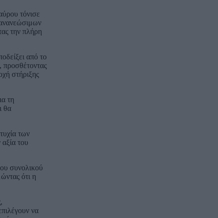
ταύρου τόνισε
 ανανεώσιμων
τας την πλήρη
ποδείξει από το
ά, προσθέτοντας
οχή στήριξης
ια τη
ι θα
τυχία των
 αξία του
του συνολικού
ώντας ότι η
,
επιλέγουν να