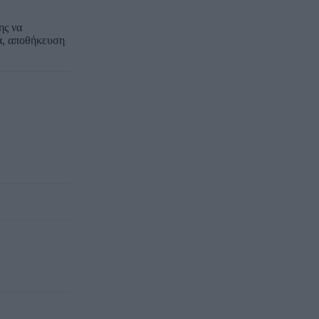
ης να
υα, αποθήκευση