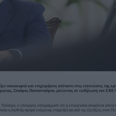
ξει νοικοκυριά και επιχειρήσεις απέναντι στις επιπτώσεις της κρ
ργειας, Σταύρος Παπασταύρου, μιλώντας σε εκδήλωση του ΕΒΕΑ 
 Τσιόδρα, ο υπουργός υπογράμμισε ότι η ενεργειακή ασφάλεια αποτε
οποία η διεθνής αγορά ενέργειας επηρεάζεται από τις εξελίξεις στον 