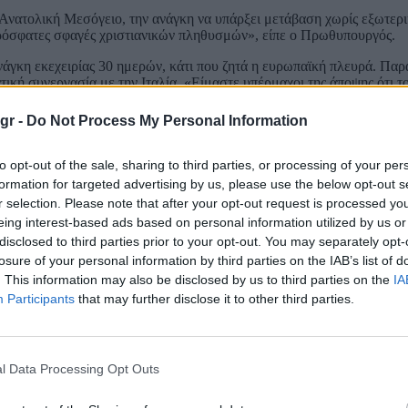
ν Ανατολική Μεσόγειο, την ανάγκη να υπάρξει μετάβαση χωρίς εξωτερι
 πρόσφατες σφαγές χριστιανικών πληθυσμών», είπε ο Πρωθυπουργός.
άγκη εκεχειρίας 30 ημερών, κάτι που ζητά η ευρωπαϊκή πλευρά. Παρ
ική συνεργασία με την Ιταλία. «Είμαστε υπέρμαχοι της άποψης ότι τ
στιγμή θα πρέπει να στηριχθεί ένα ευρωπαϊκό εργαλείο που να μην ε
ορούν να χρηματοδοτηθούν από κάποιο ευρωπαϊκό εργαλείο», σημείω
gr -
Do Not Process My Personal Information
κυβερνητική Ελλάδας-Ιταλίας», δήλωσε η Ιταλίδα πρωθυπουργός
to opt-out of the sale, sharing to third parties, or processing of your per
formation for targeted advertising by us, please use the below opt-out s
νει νέα διακυβερνητική διάσκεψη των χωρών μας. Οι σχέσεις μας είν
Ε, του ΝΑΤΟ, καθόμαστε δίπλα στα Ευρωπαϊκά Συμβούλια και το επόμ
r selection. Please note that after your opt-out request is processed y
ξύ των άλλων,
η Ιταλίδα πρωθυπουργός Τζόρτζια Μελόνι,
κατά τις 
eing interest-based ads based on personal information utilized by us or
ς Ελλάδας Ιταλίας.
disclosed to third parties prior to your opt-out. You may separately opt-
losure of your personal information by third parties on the IAB’s list of
5, MED και στη σύνοδο Βορρά-Νότου, η οποία έχει αλλάξει προς το 
. This information may also be disclosed by us to third parties on the
IA
Participants
that may further disclose it to other third parties.
την συνεργασία στον τομέα της άμυνας και στην καταπολέμηση της π
ον Έλληνα πρωθυπουργό». «Εννοούμε να συνεχίσουμε να συνεργαζόμα
αφέραμε να μετακινήσουμε το κέντρο βάρους στην προστασία των εξ
με τις χώρες διέλευσης», προσέθεσε.
l Data Processing Opt Outs
ιας δίκαιης και διαρκούς ειρήνης στην Ουκρανία, και ότι αναμένουν 