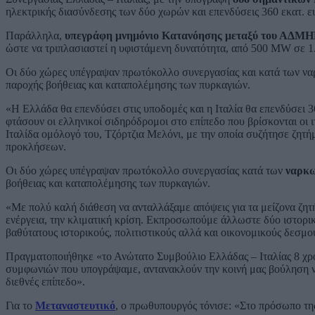
ηλεκτρικής διασύνδεσης των δύο χωρών και επενδύσεις 360 εκατ. ε
Παράλληλα,
υπεγράφη μνημόνιο Κατανόησης μεταξύ του ΑΔΜ
ώστε να τριπλασιαστεί η υφιστάμενη δυνατότητα, από 500 MW σε 
Οι δύο χώρες υπέγραψαν πρωτόκολλο συνεργασίας και κατά των να
παροχής βοήθειας και καταπολέμησης των πυρκαγιών.
«Η Ελλάδα θα επενδύσει στις υποδομές και η Ιταλία θα επενδύσει 
φτάσουν οι ελληνικοί σιδηρόδρομοι στο επίπεδο που βρίσκονται οι 
Ιταλίδα ομόλογό του, Τζόρτζια Μελόνι, με την οποία συζήτησε ζητή
προκλήσεων.
Οι δύο χώρες υπέγραψαν πρωτόκολλο συνεργασίας κατά των
ναρκ
βοήθειας και καταπολέμησης των πυρκαγιών.
«Με πολύ καλή διάθεση να ανταλλάξαμε απόψεις για τα μείζονα ζητή
ενέργεια, την κλιματική κρίση. Εκπροσωπούμε άλλωστε δύο ιστορι
βαθύτατους ιστορικούς, πολιτιστικούς αλλά και οικονομικούς δεσμού
Πραγματοποιήθηκε «το Ανώτατο Συμβούλιο Ελλάδας – Ιταλίας 8 χρό
συμφωνιών που υπογράψαμε, αντανακλούν την κοινή μας βούληση να
διεθνές επίπεδο».
Για το
Μεταναστευτικό
, ο πρωθυπουργός τόνισε: «Στο πρόσωπο τη