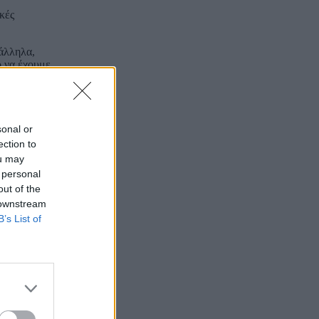
κές
άλληλα,
ο να έχουμε
πιβαρύνουν
σε.
sonal or
ection to
αι άριστες,
ενο έτος θα
ou may
δηλώσεις της
 personal
out of the
 downstream
θετικό και την
B’s List of
αράτυπης
στε με τον
ωτερικών
τη ρωσική