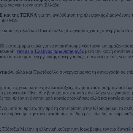
υρώ για νέα τρένα στην Ελλάδα.
ΗΕ και της TERNA
για την αναβάθμιση της ηλεκτρικής διασύνδεσης
1.500 MW.
ρκωτικών, αλλά και Πρωτόκολλο συνεργασίας για τη συνεργασία σε 
360 εκατομμύρια ευρώ για να αποκτήσουμε νέα τρένα και αμαξοστάσιο
ιταλικοί»
τόνισε ο Έλληνας πρωθυπουργός
μετά την κοινή συνέντευξ
ματα αμυντικής κι ενεργειακής συνεργασίας, μεταναστευτικού, γεωπο
ωτικών
, αλλά και Πρωτόκολλο συνεργασίας για τη συνεργασία σε επ
ματα, τις γεωπολιτικές ανακατατάξεις, την μετανάστευση, την ασφάλε
κά μεσογειακά έθνη. Δεν βρισκόμαστε κοντά μόνο λόγω γεωγραφίας,
ς που πλέον ενώνονται από κοινές προκλήσεις αλλά και κοινές ευκαιρ
νια μετά το πρώτο, την πρώτη συνεδρίαση στην Κέρκυρα και το πλή
 διευρύνουμε την συνεργασία μας, σε διμερές επίπεδο, σε ευρωπαϊκ
ς Τζόρτζια Μελόνι η ελληνική κυβέρνηση ίσως βρήκε τον πιο δυνατό 