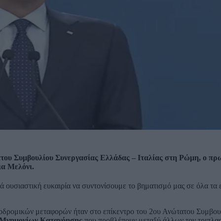
ατου Συμβουλίου Συνεργασίας Ελλάδας – Ιταλίας στη Ρώμη, ο π
ια Μελόνι.
ά ουσιαστική ευκαιρία να συντονίσουμε το βηματισμό μας σε όλα τα 
ηροδρομικών μεταφορών ήταν στο επίκεντρο του 2ου Ανώτατου Συμβου
 Μνημονίων Κατανόησης
που προβλέπουν μεταξύ άλλων τον τριπλα