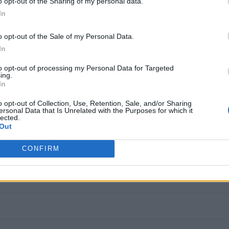
o opt-out of the Sharing of my personal data.
ν και τη συνάντηση Ζελένσκι-Πούτιν.
In
 ότι πρέπει να δοθεί πράσινο φως για την παροχή ανθρωπιστικής βοήθει
λείας. Δήλωσε, επίσης ότι οι δυο χώρες στηρίζουν την πορεία ένταξη
o opt-out of the Sale of my Personal Data.
In
ι επεκτείνεται στα καλώδια με οπτική ίνα, και ειδικότερα στην συν
 που στοχεύει στον υπερδιπλασιασμό των ηλεκτρικών διασυνδέσεων τ
to opt-out of processing my Personal Data for Targeted
ing.
ργείο Μεταφορών, είναι ιδιαίτερα σημαντική. Δίνει νέα ώθηση σε μια 
In
ερο τρόπο. Θεωρώ ότι είναι ένα θετικό μήνυμα που στέλνουμε ως προ
o opt-out of Collection, Use, Retention, Sale, and/or Sharing
ersonal Data that Is Unrelated with the Purposes for which it
lected.
Out
CONFIRM