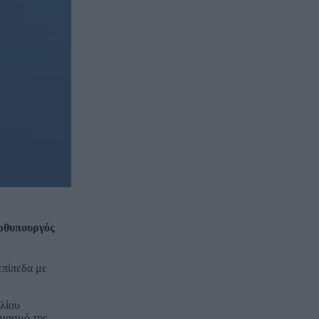
ρωθυπουργός
επίπεδα με
λίου
σιασμό της