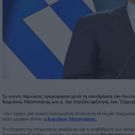
Σε κοινές δηλώσεις προχώρησαν μετά τη συνεδρίαση του Ανώτ
Κυριάκος Μητσοτάκης και η την Ιταλίδα ομόλογός του, Τζόρτζ
«Δεν είχαμε μία τυπική διπλωματική συνάντηση αλλά μία πραγματικ
πολύ μεράκι» τόνισε
ο Κυριάκος Μητσοτάκης.
Η ενίσχυση της ενεργειακής ασφάλειας και η αναβάθμιση των σιδ
Συνεργασίας Ελλάδας – Ιταλίας, με την υπογραφή
δύο σημαντικών