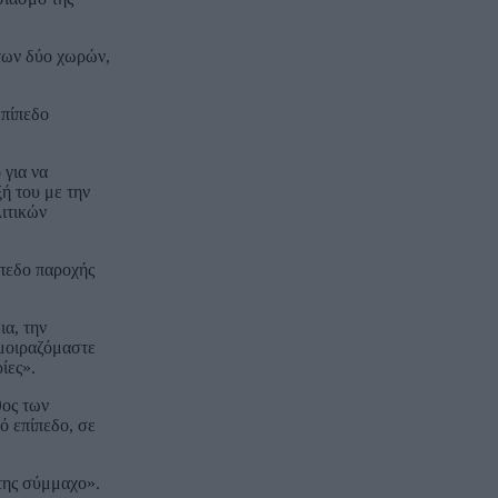
 των δύο χωρών,
επίπεδο
 για να
ή του με την
λιτικών
ίπεδο παροχής
ια, την
 μοιραζόμαστε
ίες».
θος των
ό επίπεδο, σε
της σύμμαχο».