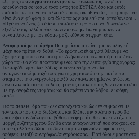
Ως προς το
άνοιγμα στο κέντρο
ο κ. Τσακαλώτος τόνισε ότι
απευθύνεται σε κόσμο τόσο εντός του ΣΥΡΙΖΑ όσο και εκτός,
ωστόσο είπε ότι «είναι άλλο σε ποιους απευθύνεσαι, που μπορεί να
είναι ένα ευρύ φάσμα, και άλλο ποιος είσαι εσύ που απευθύνεσαι».
«Πρέπει να έχεις ξεκάθαρη ταυτότητα, η οποία είναι δυνατόν να
εξελίσσεται, αλλά πρέπει να είναι σαφής. Για να μπορείς να
συνομιλήσεις με τον κόσμο με ξεκάθαρο στίγμα», είπε.
Αναφορικά με το άρθρο 16
σημείωσε ότι είναι μια ιδεολογική
μάχη που πρέπει να δοθεί. «Το ερώτημα είναι γιατί θέλουμε να
έχουμε δημόσια πανεπιστήμια. Ανήκουν τα πανεπιστήμια σε έναν
χώρο που θα είναι προστατευμένος από την λειτουργία της αγοράς;
Για παράδειγμα είναι λάθος τα πανεπιστήμια να είναι
ανταγωνιστικά μεταξύ τους για τη χρηματοδότηση. Γιατί αυτό
σταματάει τη συνεργασία μεταξύ των πανεπιστημίων», ανέφερε,
ενώ σχολίασε ότι «η παιδεία, η υγεία, ο πολιτισμός δεν είναι το ίδιο
με την αγορά της ντομάτας και θα πρέπει να το λάβουμε υπόψη
αυτό».
Για το
debate -όρο
που δεν αποδέχεται καθώς δεν συμφωνεί με
τον τρόπο που αυτό διεξάγεται, και βλέπει μια συζήτηση που θα
επιτρέψει τον διάλογο σε βάθος- ανέφερε ότι θα πρέπει να έχει τη
μορφή συζήτησης που δεν θα είναι ανταγωνιστική που στοχεύει σε
ατάκες αλλά θα δώσει τη δυνατότητα να φανούν διαφορετικές
απόψεις μεταξύ συντρόφων/συντρόφισσας. «Γιατί όλοι είμαστε στο