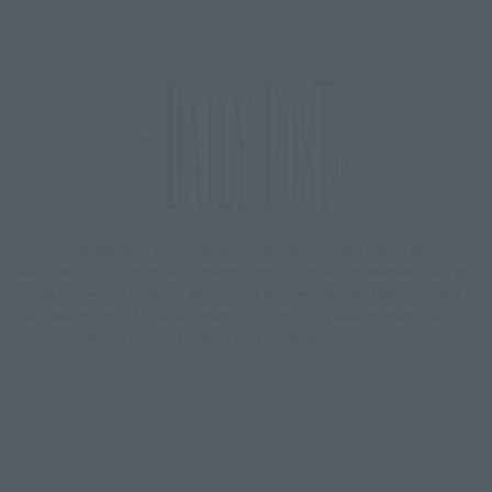
Μία ομάδα έμπειρων δημοσιογράφων δημιούργησαν πριν μερικά χρόνια το
dailypost.gr, με στόχο την αντικειμενική ενημέρωση και την ανάλυση πίσω από
τους τίτλους των ειδήσεων. Μαζί με μια μαχητική δημοσιογραφική ομάδα,
αποκαλύπτουν πολιτικά και παραπολιτικά θέματα, γράφουν επωνύμως την
άποψη τους, με γνώμονα τον ενημερωμένο αναγνώστη.
DAILYPOST.GR – ΤΑΥΤΌΤΗΤΑ