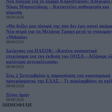
Νέο πλήγμα για το κόμμα Καρυστιανού: Αποχωρεί 
Νίκος Μπρουτζάκης – Καταγγέλει αυθαιρεσία και
φίμωση
08/08/2026
«Θα δείξει μια πλευρά της που δεν έχει φανεί ακόμ
Νέα σειρά για τη Μελάνια Τραμπ μετά το ντοκιμαν
«Melania»
08/08/2026
Σκέρτσος για ΠΑΣΟΚ: «Κανένα ουσιαστικό
επιχείρημα για την έκθεση του ΟΟΣΑ – Αξίζουμε ό
καλύτερη αντιπολίτευση»
08/08/2026
Στις 2 Σεπτεμβρίου η παρουσίαση του οικονομικού
προγράμματος της ΕΛΑΣ – Τι περιλαμβάνει το σχέ
08/08/2026
Ξένος ήμην
08/08/2026
ΔΗΜΟΦΙΛΗ