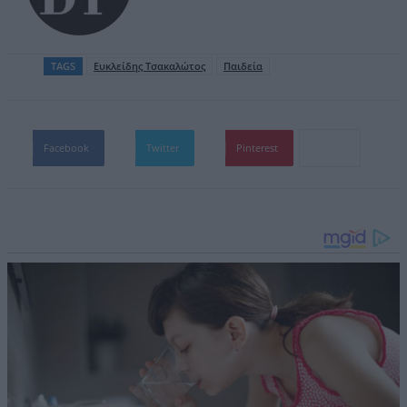
TAGS
Ευκλείδης Τσακαλώτος
Παιδεία
Facebook
Twitter
Pinterest