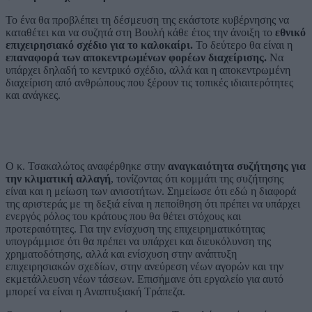
Το ένα θα προβλέπει τη δέσμευση της εκάστοτε κυβέρνησης να
καταθέτει και να συζητά στη Βουλή κάθε έτος την άνοιξη το
εθνικό
επιχειρησιακό σχέδιο για το καλοκαίρι.
Το δεύτερο θα είναι η
επαναφορά των αποκεντρωμένων φορέων διαχείρισης.
Να
υπάρχει δηλαδή το κεντρικό σχέδιο, αλλά και η αποκεντρωμένη
διαχείριση από ανθρώπους που ξέρουν τις τοπικές ιδιαιτερότητες
και ανάγκες.
Ο κ. Τσακαλώτος αναφέρθηκε στην
αναγκαιότητα συζήτησης για
την κλιματική αλλαγή
, τονίζοντας ότι κομμάτι της συζήτησης
είναι και η μείωση των ανισοτήτων. Σημείωσε ότι εδώ η διαφορά
της αριστεράς με τη δεξιά είναι η πεποίθηση ότι πρέπει να υπάρχει
ενεργός ρόλος του κράτους που θα θέτει στόχους και
προτεραιότητες. Για την ενίσχυση της επιχειρηματικότητας
υπογράμμισε ότι θα πρέπει να υπάρχει και διευκόλυνση της
χρηματοδότησης, αλλά και ενίσχυση στην ανάπτυξη
επιχειρησιακών σχεδίων, στην ανεύρεση νέων αγορών και την
εκμετάλλευση νέων τάσεων. Επισήμανε ότι εργαλείο για αυτό
μπορεί να είναι η Αναπτυξιακή Τράπεζα.