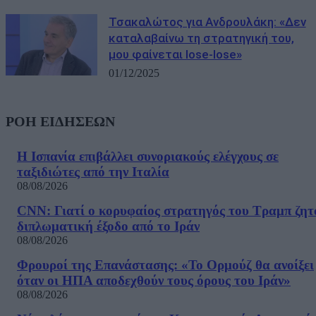
Τσακαλώτος για Ανδρουλάκη: «Δεν
καταλαβαίνω τη στρατηγική του,
μου φαίνεται lose-lose»
01/12/2025
ΡΟΗ ΕΙΔΗΣΕΩΝ
Η Ισπανία επιβάλλει συνοριακούς ελέγχους σε
ταξιδιώτες από την Ιταλία
08/08/2026
CNN: Γιατί ο κορυφαίος στρατηγός του Τραμπ ζητ
διπλωματική έξοδο από το Ιράν
08/08/2026
Φρουροί της Επανάστασης: «Το Ορμούζ θα ανοίξει
όταν οι ΗΠΑ αποδεχθούν τους όρους του Ιράν»
08/08/2026