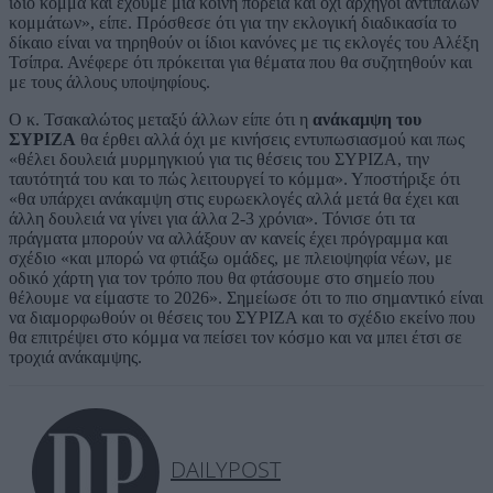
ίδιο κόμμα και έχουμε μια κοινή πορεία και όχι αρχηγοί αντίπαλων
κομμάτων», είπε. Πρόσθεσε ότι για την εκλογική διαδικασία το
δίκαιο είναι να τηρηθούν οι ίδιοι κανόνες με τις εκλογές του Αλέξη
Τσίπρα. Ανέφερε ότι πρόκειται για θέματα που θα συζητηθούν και
με τους άλλους υποψηφίους.
Ο κ. Τσακαλώτος μεταξύ άλλων είπε ότι η
ανάκαμψη του
ΣΥΡΙΖΑ
θα έρθει αλλά όχι με κινήσεις εντυπωσιασμού και πως
«θέλει δουλειά μυρμηγκιού για τις θέσεις του ΣΥΡΙΖΑ, την
ταυτότητά του και το πώς λειτουργεί το κόμμα». Υποστήριξε ότι
«θα υπάρχει ανάκαμψη στις ευρωεκλογές αλλά μετά θα έχει και
άλλη δουλειά να γίνει για άλλα 2-3 χρόνια». Τόνισε ότι τα
πράγματα μπορούν να αλλάξουν αν κανείς έχει πρόγραμμα και
σχέδιο «και μπορώ να φτιάξω ομάδες, με πλειοψηφία νέων, με
οδικό χάρτη για τον τρόπο που θα φτάσουμε στο σημείο που
θέλουμε να είμαστε το 2026». Σημείωσε ότι το πιο σημαντικό είναι
να διαμορφωθούν οι θέσεις του ΣΥΡΙΖΑ και το σχέδιο εκείνο που
θα επιτρέψει στο κόμμα να πείσει τον κόσμο και να μπει έτσι σε
τροχιά ανάκαμψης.
DAILYPOST