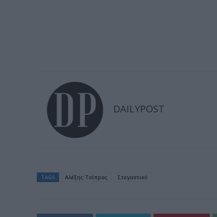
DAILYPOST
TAGS
Aλέξης Τσίπρας
Στεγαστικό