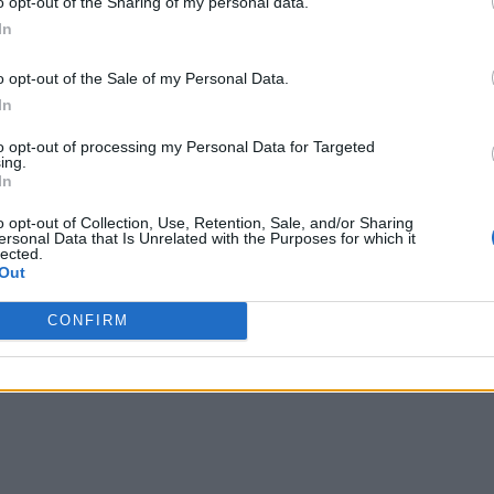
ίτερα σε περιοχές υψηλής ζήτησης κατοικίας, αλλά και την
o opt-out of the Sharing of my personal data.
In
οικία είναι δικαίωμα για όλους και όχι προνόμιο για λίγου
o opt-out of the Sale of my Personal Data.
In
to opt-out of processing my Personal Data for Targeted
ing.
In
o opt-out of Collection, Use, Retention, Sale, and/or Sharing
ersonal Data that Is Unrelated with the Purposes for which it
lected.
Out
CONFIRM