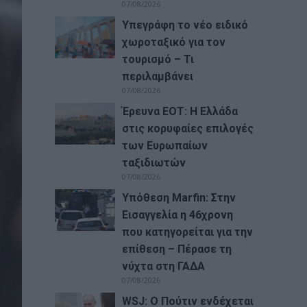
07/08/2026
Υπεγράφη το νέο ειδικό
χωροταξικό για τον
τουρισμό – Τι
περιλαμβάνει
07/08/2026
Έρευνα ΕΟΤ: Η Ελλάδα
στις κορυφαίες επιλογές
των Ευρωπαίων
ταξιδιωτών
07/08/2026
Υπόθεση Marfin: Στην
Εισαγγελία η 46χρονη
που κατηγορείται για την
επίθεση – Πέρασε τη
νύχτα στη ΓΑΔΑ
07/08/2026
WSJ: Ο Πούτιν ενδέχεται