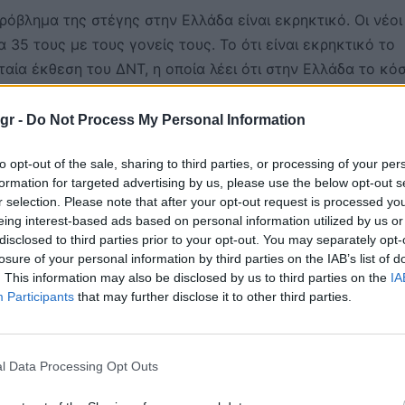
 πρόβλημα της στέγης στην Ελλάδα είναι εκρηκτικό. Οι νέοι
 35 τους με τους γονείς τους. Το ότι είναι εκρηκτικό το
ταία έκθεση του ΔΝΤ, η οποία λέει ότι στην Ελλάδα το κό
αλύτερο σε όλη την Ευρωπαϊκή Ένωση, πλησιάζει το 35% τ
κός όρος είναι στο 20%. Ενώ οι τιμές των ακινήτων από 
gr -
Do Not Process My Personal Information
to opt-out of the sale, sharing to third parties, or processing of your per
formation for targeted advertising by us, please use the below opt-out s
r selection. Please note that after your opt-out request is processed y
eing interest-based ads based on personal information utilized by us or
υση μη κερδοσκοπικού δημόσιου φορέα διαχείρισης
disclosed to third parties prior to your opt-out. You may separately opt-
losure of your personal information by third parties on the IAB’s list of
ίνητης περιουσίας. Έτσι, ακίνητα που σήμερα μένουν κλει
. This information may also be disclosed by us to third parties on the
IA
ική κατοικία, προσιτή στέγη για όλους, ιδιαίτερα για του
Participants
that may further disclose it to other third parties.
γικά αντικίνητρα για την διατήρηση κλειστών κατοικιών,
l Data Processing Opt Outs
νητης περιουσίας προς εταιρείες εκτός Ευρωπαϊκής Ένωσ