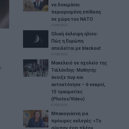
να δοκιμάσει
περιορισμένη επίθεση
σε χώρα του ΝΑΤΟ
07/08/2026
Ολική έκλειψη ηλίου:
Πώς η Ευρώπη
απειλείται με blackout
07/08/2026
Μακελειό σε σχολείο της
ν
Ταϊλάνδης: Μαθητής
άνοιξε πυρ και
αυτοκτόνησε – 6 νεκροί,
15 τραυματίες
(Photos/Video)
07/08/2026
Μπακογιάννη για
πρόωρες εκλογές: «Το
σύμπαν έχει πλέον