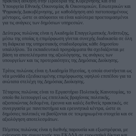
πρακτική άσκηση στην Προεδρία της Κυβέρνησης και στα
Υπουργεία Εθνικής Οικονομίας & Οικονομικών, Εσωτερικών και
Ψηφιακής Διακυβέρνησης, με καθοδήγηση από πιστοποιημένους
μέντορες, ώστε οι απόφοιτοι να είναι καλύτερα προετοιμασμένοι
για τις ανάγκες των δημόσιων υπηρεσιών.
Δεύτερος πυλώνας είναι η Ακαδημία Επαγγελματικής Ανάπτυξης,
μέσω της οποίας η επιμόρφωση γίνεται συνεχής διαδικασία σε όλη
τη διάρκεια της υπηρεσιακής σταδιοδρομίας κάθε δημοσίου
υπαλλήλου. Τα εκπαιδευτικά προγράμματα θα σχεδιάζονται με
βάση τα αποτελέσματα της αξιολόγησης, τις ανάγκες των
υπουργείων και τις προτεραιότητες της Δημόσιας Διοίκησης.
Τρίτος πυλώνας είναι η Ακαδημία Ηγεσίας, η οποία συστήνεται ως
νέα μονάδα εξειδικευμένης επιμόρφωσης υψηλού επιπέδου για τα
ανώτατα στελέχη της Δημόσιας Διοίκησης.
Τέταρτος πυλώνας είναι το Εργαστήριο Πολιτικής Καινοτομίας, το
οποίο θα λειτουργεί ως επιτελικός βραχίονας πολιτικής,
αξιοποιώντας δεδομένα, έρευνα και καλές διεθνείς πρακτικές, σε
συνεργασία με πανεπιστήμια και ερευνητικά κέντρα, ώστε οι
δημόσιες πολιτικές να βασίζονται σε τεκμηριωμένα στοιχεία και σε
αξιολόγηση αποτελεσμάτων.
Πέμπτος πυλώνας είναι η διεθνής παρουσία και εξωστρέφεια, με
ενίσχυση της συμμετοχής του ΕΚΔΔΑ σε ευρωπαϊκά δίκτυα και