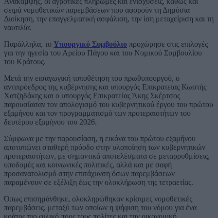
Ανάκαμψης, οι αγροτικές πληρωμές και ενισχύσεις, καθώς και
σειρά νομοθετικών παρεμβάσεων που αφορούν τη Δημόσια
Διοίκηση, την επαγγελματική ασφάλιση, την ίση μεταχείριση και τη
ναυτιλία.
Παράλληλα, το
Υπουργικό Συμβούλιο
προχώρησε στις επιλογές
για την ηγεσία του Αρείου Πάγου και του Νομικού Συμβουλίου
του Κράτους.
Μετά την εισαγωγική τοποθέτηση του πρωθυπουργού, ο
αντιπρόεδρος της κυβέρνησης και υπουργός Επικρατείας Κωστής
Χατζηδάκης και ο υπουργός Επικρατείας Άκης Σκέρτσος
παρουσίασαν τον απολογισμό του κυβερνητικού έργου του πρώτου
εξαμήνου και τον προγραμματισμό των προτεραιοτήτων του
δευτέρου εξαμήνου του 2026.
Σύμφωνα με την παρουσίαση, η εικόνα του πρώτου εξαμήνου
αποτυπώνει σταθερή πρόοδο στην υλοποίηση των κυβερνητικών
προτεραιοτήτων, με σημαντικά αποτελέσματα σε μεταρρυθμίσεις,
υποδομές και κοινωνικές πολιτικές, αλλά και με σαφή
προσανατολισμό στην επιτάχυνση όσων παρεμβάσεων
παραμένουν σε εξέλιξη έως την ολοκλήρωση της τετραετίας.
Όπως επισημάνθηκε, ολοκληρώθηκαν κρίσιμες νομοθετικές
παρεμβάσεις, μεταξύ των οποίων η ψήφιση του νόμου για ένα
κράτος πιο φιλικό προς τους πολίτες και την οικονομική