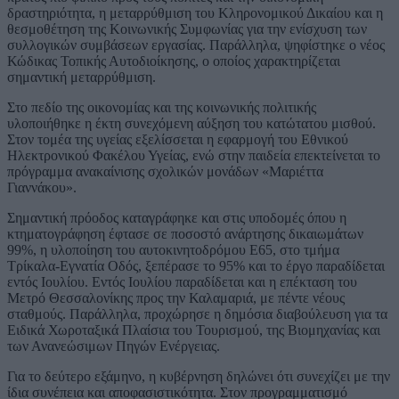
δραστηριότητα, η μεταρρύθμιση του Κληρονομικού Δικαίου και η
θεσμοθέτηση της Κοινωνικής Συμφωνίας για την ενίσχυση των
συλλογικών συμβάσεων εργασίας. Παράλληλα, ψηφίστηκε ο νέος
Κώδικας Τοπικής Αυτοδιοίκησης, ο οποίος χαρακτηρίζεται
σημαντική μεταρρύθμιση.
Στο πεδίο της οικονομίας και της κοινωνικής πολιτικής
υλοποιήθηκε η έκτη συνεχόμενη αύξηση του κατώτατου μισθού.
Στον τομέα της υγείας εξελίσσεται η εφαρμογή του Εθνικού
Ηλεκτρονικού Φακέλου Υγείας, ενώ στην παιδεία επεκτείνεται το
πρόγραμμα ανακαίνισης σχολικών μονάδων «Μαριέττα
Γιαννάκου».
Σημαντική πρόοδος καταγράφηκε και στις υποδομές όπου η
κτηματογράφηση έφτασε σε ποσοστό ανάρτησης δικαιωμάτων
99%, η υλοποίηση του αυτοκινητοδρόμου Ε65, στο τμήμα
Τρίκαλα-Εγνατία Οδός, ξεπέρασε το 95% και το έργο παραδίδεται
εντός Ιουλίου. Εντός Ιουλίου παραδίδεται και η επέκταση του
Μετρό Θεσσαλονίκης προς την Καλαμαριά, με πέντε νέους
σταθμούς. Παράλληλα, προχώρησε η δημόσια διαβούλευση για τα
Ειδικά Χωροταξικά Πλαίσια του Τουρισμού, της Βιομηχανίας και
των Ανανεώσιμων Πηγών Ενέργειας.
Για το δεύτερο εξάμηνο, η κυβέρνηση δηλώνει ότι συνεχίζει με την
ίδια συνέπεια και αποφασιστικότητα. Στον προγραμματισμό