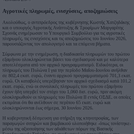
Αγροτικές πληρωμές, ενισχύσεις, αποζημιώσεις
Ακολούθως, ο αντιπρόεδρος της κυβέρνησης Κωστής Χατζηδάκης
και ο υπουργός Αγροτικής Ανάπτυξης & Τροφίμων Μαργαρίτης
Σχοινάς ενημέρωσαν το Υπουργικό Συμβούλιο για τις αγροτικές
πληρωμές, τις ενισχύσεις και τις αποζημιώσεις του Ιουνίου 2026,
παρουσιάζοντας τον απολογισμό και τα επόμενα βήματα.
Σύμφωνα με την ενημέρωση, η διαδικασία πληρωμών του πρώτου
εξαμήνου ολοκληρώνεται βάσει του σχεδιασμού και με καλύτερα
αποτελέσματα από τον αρχικό προγραμματισμό. Ειδικότερα, οι
πληρωμές του Πυλώνα Ι για την περίοδο Μαΐου-Ιουνίου ανήλθαν
σε 802,4 εκατ. ευρώ, έναντι αρχικού προγραμματισμού 701,3 εκατ.
ευρώ. Οι καταβολές υπερέβησαν τον αρχικό σχεδιασμό κατά 101,2
εκατ. ευρώ, ενώ οι συνολικές πληρωμές του πρώτου εξαμήνου
έχουν ήδη υπερβεί τον στόχο του 1,060 δισ. ευρώ, πριν ακόμη
ολοκληρωθούν οι πληρωμές του Πυλώνα ΙΙ εντός ΟΣΔΕ, οι οποίες
εκτιμάται ότι θα ανέλθουν σε περίπου 65 εκατ. ευρώ και
ολοκληρώνονται έως σήμερα, 30 Ιουνίου 2026.
Η κυβερνητική δέσμευση για στήριξη της κτηνοτροφίας, των
παραγωγών σιτηρών και βαμβακιού υλοποιήθηκε -όπως τονίστηκε-
μέσω της αξιοποίησης των αδιάθετων πόρων της Βασικής