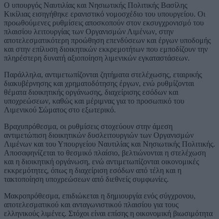
Ο υπουργός Ναυτιλίας και Νησιωτικής Πολιτικής Βασίλης
Κικίλιας εισηγήθηκε ερανιστικό νομοσχέδιο του υπουργείου. Οι
προωθούμενες ρυθμίσεις αποσκοπούν στον εκσυγχρονισμό του
πλαισίου λειτουργίας των Οργανισμών Λιμένων, στην
αποτελεσματικότερη προώθηση επενδύσεων και έργων υποδομής
και στην επίλυση διοικητικών εκκρεμοτήτων που εμποδίζουν την
πληρέστερη δυνατή αξιοποίηση λιμενικών εγκαταστάσεων.
Παράλληλα, αντιμετωπίζονται ζητήματα στελέχωσης, εταιρικής
διακυβέρνησης και χρηματοδότησης έργων, ενώ ρυθμίζονται
θέματα διοικητικής οργάνωσης, διαχείρισης εσόδων και
υποχρεώσεων, καθώς και μέριμνας για το προσωπικό του
Λιμενικού Σώματος στο εξωτερικό.
Βραχυπρόθεσμα, οι ρυθμίσεις στοχεύουν στην άμεση
αντιμετώπιση διοικητικών δυσλειτουργιών των Οργανισμών
Λιμένων και του Υπουργείου Ναυτιλίας και Νησιωτικής Πολιτικής.
Αποσαφηνίζεται το θεσμικό πλαίσιο, βελτιώνονται η στελέχωση
και η διοικητική οργάνωση, ενώ αντιμετωπίζονται οικονομικές
εκκρεμότητες, όπως η διαχείριση εσόδων από τέλη και η
τακτοποίηση υποχρεώσεων από διεθνείς συμφωνίες.
Μακροπρόθεσμα, επιδιώκεται η δημιουργία ενός σύγχρονου,
αποτελεσματικού και ανταγωνιστικού πλαισίου για τους
ελληνικούς λιμένες. Στόχοι είναι επίσης η οικονομική βιωσιμότητα