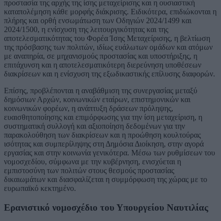
προστασία της αρχής της ίσης μεταχείρισης και η ουσιαστική
καταπολέμηση κάθε μορφής διάκρισης. Ειδικότερα, επιδιώκονται η
πλήρης και ορθή ενσωμάτωση των Οδηγιών 2024/1499 και
2024/1500, η ενίσχυση της λειτουργικότητας και της
αποτελεσματικότητας του Φορέα Ίσης Μεταχείρισης, η βελτίωση
της πρόσβασης των πολιτών, ιδίως ευάλωτων ομάδων και ατόμων
με αναπηρία, σε μηχανισμούς προστασίας και υποστήριξης, η
επιτάχυνση και η αποτελεσματικότερη διερεύνηση υποθέσεων
διακρίσεων και η ενίσχυση της εξωδικαστικής επίλυσης διαφορών.
Επίσης, προβλέπονται η αναβάθμιση της συνεργασίας μεταξύ
δημόσιων Αρχών, κοινωνικών εταίρων, επιστημονικών και
κοινωνικών φορέων, η ανάπτυξη δράσεων πρόληψης,
ευαισθητοποίησης και επιμόρφωσης για την ίση μεταχείριση, η
συστηματική συλλογή και αξιοποίηση δεδομένων για την
παρακολούθηση των διακρίσεων και η προώθηση κουλτούρας
ισότητας και συμπερίληψης στη Δημόσια Διοίκηση, στην αγορά
εργασίας και στην κοινωνία γενικότερα. Μέσω των ρυθμίσεων του
νομοσχεδίου, σύμφωνα με την κυβέρνηση, ενισχύεται η
εμπιστοσύνη των πολιτών στους θεσμούς προστασίας
δικαιωμάτων και διασφαλίζεται η συμμόρφωση της χώρας με το
ευρωπαϊκό κεκτημένο.
Ερανιστικό νομοσχέδιο του Υπουργείου Ναυτιλίας