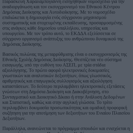
Παρασκευή Χαραλαμπογιάννη εισηγήθηκαν νομοσχέδιο για την
αναδιοργάνωση και τον εκσυγχρονισμό του Εθνικού Κέντρου
Δημόσιας Διοίκησης και Αυτοδιοίκησης. Με το νομοσχέδιο
επιδιώκεται η δημιουργία ενός σύγχρονου μηχανισμού
συστηματικής και στοχευμένης εκπαίδευσης, προσαρμοσμένης
στις ανάγκες κάθε δημοσίου υπαλλήλου, υπηρεσίας και
υπουργείου. Με τον τρόπο αυτό, το ΕΚΔΔΑ εξελίσσεται σε
σύγχρονο οργανισμό ανάπτυξης του ανθρώπινου δυναμικού της
Δημόσιας Διοίκησης.
Βασικός πυλώνας της μεταρρύθμισης είναι ο εκσυγχρονισμός της
Εθνικής Σχολής Δημόσιας Διοίκησης. Θεσπίζεται νέο σύστημα
εισαγωγής, υπό την ευθύνη του ΑΣΕΠ, με τρία στάδια
αξιολόγησης. Το πρώτο αφορά ηλεκτρονικές δοκιμασίες
γνωστικών και αναλυτικών δεξιοτήτων, όπως γλωσσικός,
αριθμητικός και επαγωγικός συλλογισμός και αξιολόγηση
καταστάσεων. Το δεύτερο περιλαμβάνει ηλεκτρονικές εξετάσεις
γνώσεων στη Δημόσια Διοίκηση και Διακυβέρνηση, στο
Συνταγματικό και Διοικητικό Δίκαιο ή στην Ανάλυση Δεδομένων
και Στατιστική, καθώς και στην αγγλική γλώσσα. Το τρίτο
περιλαμβάνει δοκιμασία προσωπικότητας και ομαδική προφορική
συζήτηση για την αποτίμηση των δεξιοτήτων του Ενιαίου Πλαισίου
Δεξιοτήτων.
Παράλληλα, ανανεώνεται το πρόγραμμα σπουδών και ενισχύεται η