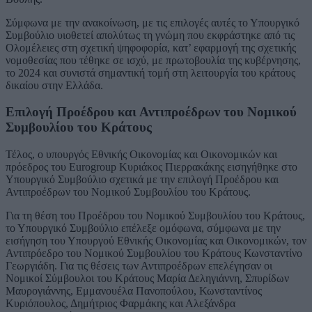
Σύμφωνα με την ανακοίνωση, με τις επιλογές αυτές το Υπουργικό
Συμβούλιο υιοθετεί απολύτως τη γνώμη που εκφράστηκε από τις
Ολομέλειες στη σχετική ψηφοφορία, κατ’ εφαρμογή της σχετικής
νομοθεσίας που τέθηκε σε ισχύ, με πρωτοβουλία της κυβέρνησης,
το 2024 και συνιστά σημαντική τομή στη λειτουργία του κράτους
δικαίου στην Ελλάδα.
Επιλογή Προέδρου και Αντιπροέδρων του Νομικού
Συμβουλίου του Κράτους
Τέλος, ο υπουργός Εθνικής Οικονομίας και Οικονομικών και
πρόεδρος του Eurogroup Κυριάκος Πιερρακάκης εισηγήθηκε στο
Υπουργικό Συμβούλιο σχετικά με την επιλογή Προέδρου και
Αντιπροέδρων του Νομικού Συμβουλίου του Κράτους.
Για τη θέση του Προέδρου του Νομικού Συμβουλίου του Κράτους,
το Υπουργικό Συμβούλιο επέλεξε ομόφωνα, σύμφωνα με την
εισήγηση του Υπουργού Εθνικής Οικονομίας και Οικονομικών, τον
Αντιπρόεδρο του Νομικού Συμβουλίου του Κράτους Κωνσταντίνο
Γεωργιάδη. Για τις θέσεις των Αντιπροέδρων επελέγησαν οι
Νομικοί Σύμβουλοι του Κράτους Μαρία Δεληγιάννη, Σπυρίδων
Μαυρογιάννης, Εμμανουέλα Πανοπούλου, Κωνσταντίνος
Κυριόπουλος, Δημήτριος Φαρμάκης και Αλεξάνδρα