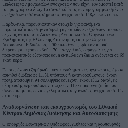
μειώσεις των μοναδιαίων ενισχύσεων που είχαν εφαρμοστεί κατά
το προηγούμενο έτος. Το συνολικό ύψος των προγραμματισμένων
ενισχύσεων ήσσονος σημασίας ανέρχεται σε 148,3 εκατ. ευρώ.
Παράλληλα, παρουσιάστηκαν στοιχεία για φαινόμενα
παραβατικότητας στην είσπραξη αγροτικών ενισχύσεων, τα οποία
εξιχνιάζονται από τη Διεύθυνση Αντιμετώπισης Οργανωμένου
Εγκλήματος της Ελληνικής Αστυνομίας και την ελληνική
Δικαιοσύνη. Ειδικότερα, 2.900 υποθέσεις βρίσκονται υπό
διερεύνηση, έχουν εκδοθεί 70 εισαγγελικές παραγγελίες για
προκαταρκτικές εξετάσεις και η εκτιμώμενη ζημία ανέρχεται σε 69
εκατ. ευρώ.
Επίσης, έχουν εξαρθρωθεί πέντε εγκληματικές οργανώσεις, έχουν
ασκηθεί διώξεις σε 1.151 υπόπτους ή κατηγορούμενους, έχουν
πραγματοποιηθεί 94 συλλήψεις και έχουν εκδοθεί 52 διατάξεις
δέσμευσης περιουσιακών στοιχείων. Η εκτιμώμενη ζημία που
συνδέεται με τις πέντε εγκληματικές οργανώσεις ανέρχεται σε 14,1
εκατ. ευρώ.
Αναδιοργάνωση και εκσυγχρονισμός του Εθνικού
Κέντρου Δημόσιας Διοίκησης και Αυτοδιοίκησης
Ο υπουργός Εσωτερικών Θεόδωρος Λιβάνιος και η υφυπουργός