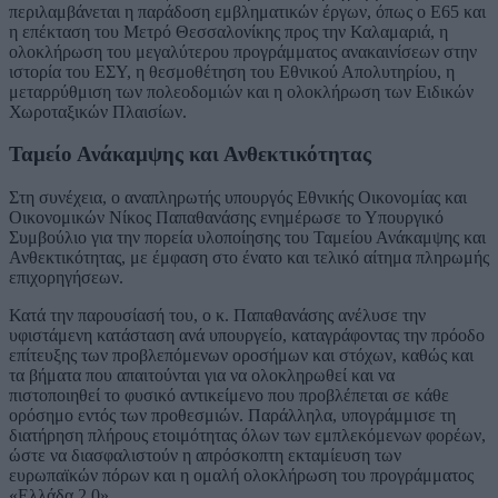
περιλαμβάνεται η παράδοση εμβληματικών έργων, όπως ο Ε65 και
η επέκταση του Μετρό Θεσσαλονίκης προς την Καλαμαριά, η
ολοκλήρωση του μεγαλύτερου προγράμματος ανακαινίσεων στην
ιστορία του ΕΣΥ, η θεσμοθέτηση του Εθνικού Απολυτηρίου, η
μεταρρύθμιση των πολεοδομιών και η ολοκλήρωση των Ειδικών
Χωροταξικών Πλαισίων.
Ταμείο Ανάκαμψης και Ανθεκτικότητας
Στη συνέχεια, ο αναπληρωτής υπουργός Εθνικής Οικονομίας και
Οικονομικών Νίκος Παπαθανάσης ενημέρωσε το Υπουργικό
Συμβούλιο για την πορεία υλοποίησης του Ταμείου Ανάκαμψης και
Ανθεκτικότητας, με έμφαση στο ένατο και τελικό αίτημα πληρωμής
επιχορηγήσεων.
Κατά την παρουσίασή του, ο κ. Παπαθανάσης ανέλυσε την
υφιστάμενη κατάσταση ανά υπουργείο, καταγράφοντας την πρόοδο
επίτευξης των προβλεπόμενων οροσήμων και στόχων, καθώς και
τα βήματα που απαιτούνται για να ολοκληρωθεί και να
πιστοποιηθεί το φυσικό αντικείμενο που προβλέπεται σε κάθε
ορόσημο εντός των προθεσμιών. Παράλληλα, υπογράμμισε τη
διατήρηση πλήρους ετοιμότητας όλων των εμπλεκόμενων φορέων,
ώστε να διασφαλιστούν η απρόσκοπτη εκταμίευση των
ευρωπαϊκών πόρων και η ομαλή ολοκλήρωση του προγράμματος
«Ελλάδα 2.0».