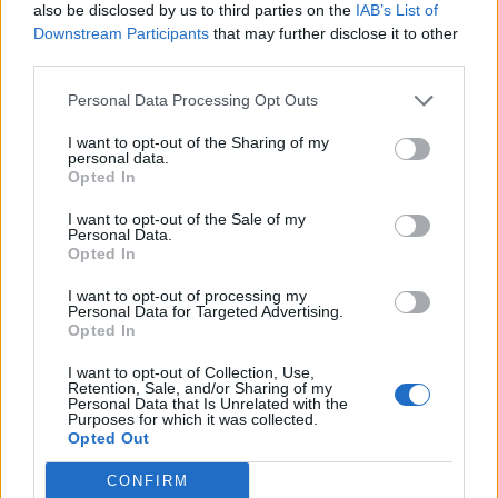
also be disclosed by us to third parties on the
IAB’s List of
Downstream Participants
that may further disclose it to other
third parties.
Personal Data Processing Opt Outs
I want to opt-out of the Sharing of my
personal data.
Opted In
Κατατέθηκε στη Βουλή η πρόταση
«Πολιτική Βαβέλ» με τα νέα
της ΝΔ για τη Συνταγματική
κόμματα βλέπει ο Μητσοτάκης –
I want to opt-out of the Sale of my
Αναθεώρηση - Τι περιλαμβάνει
Επιθέσεις σε Τσίπρα, Καρυστιανού
Personal Data.
και ΠΑΣΟΚ
Opted In
I want to opt-out of processing my
Personal Data for Targeted Advertising.
Opted In
I want to opt-out of Collection, Use,
Retention, Sale, and/or Sharing of my
Personal Data that Is Unrelated with the
Purposes for which it was collected.
Opted Out
CONFIRM