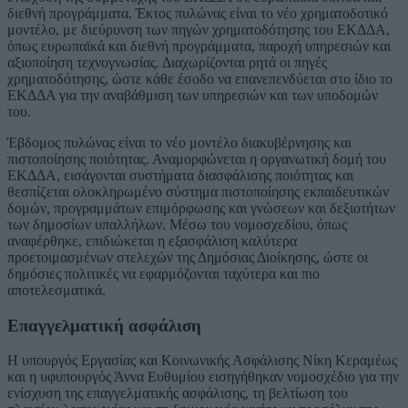
διεθνή προγράμματα. Έκτος πυλώνας είναι το νέο χρηματοδοτικό
μοντέλο, με διεύρυνση των πηγών χρηματοδότησης του ΕΚΔΔΑ,
όπως ευρωπαϊκά και διεθνή προγράμματα, παροχή υπηρεσιών και
αξιοποίηση τεχνογνωσίας. Διαχωρίζονται ρητά οι πηγές
χρηματοδότησης, ώστε κάθε έσοδο να επανεπενδύεται στο ίδιο το
ΕΚΔΔΑ για την αναβάθμιση των υπηρεσιών και των υποδομών
του.
Έβδομος πυλώνας είναι το νέο μοντέλο διακυβέρνησης και
πιστοποίησης ποιότητας. Αναμορφώνεται η οργανωτική δομή του
ΕΚΔΔΑ, εισάγονται συστήματα διασφάλισης ποιότητας και
θεσπίζεται ολοκληρωμένο σύστημα πιστοποίησης εκπαιδευτικών
δομών, προγραμμάτων επιμόρφωσης και γνώσεων και δεξιοτήτων
των δημοσίων υπαλλήλων. Μέσω του νομοσχεδίου, όπως
αναφέρθηκε, επιδιώκεται η εξασφάλιση καλύτερα
προετοιμασμένων στελεχών της Δημόσιας Διοίκησης, ώστε οι
δημόσιες πολιτικές να εφαρμόζονται ταχύτερα και πιο
αποτελεσματικά.
Επαγγελματική ασφάλιση
Η υπουργός Εργασίας και Κοινωνικής Ασφάλισης Νίκη Κεραμέως
και η υφυπουργός Άννα Ευθυμίου εισηγήθηκαν νομοσχέδιο για την
ενίσχυση της επαγγελματικής ασφάλισης, τη βελτίωση του