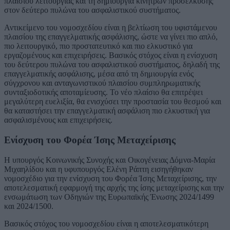
πλαισίου λειτουργίας και τη δημιουργία κινήτρων προσέλκυσης
στον δεύτερο πυλώνα του ασφαλιστικού συστήματος.
Αντικείμενο του νομοσχεδίου είναι η βελτίωση του υφιστάμενου
πλαισίου της επαγγελματικής ασφάλισης, ώστε να γίνει πιο απλό,
πιο λειτουργικό, πιο προστατευτικό και πιο ελκυστικό για
εργαζομένους και επιχειρήσεις. Βασικός στόχος είναι η ενίσχυση
του δεύτερου πυλώνα του ασφαλιστικού συστήματος, δηλαδή της
επαγγελματικής ασφάλισης, μέσα από τη δημιουργία ενός
σύγχρονου και ανταγωνιστικού πλαισίου συμπληρωματικής
συνταξιοδοτικής αποταμίευσης. Το νέο πλαίσιο θα επιτρέψει
μεγαλύτερη ευελιξία, θα ενισχύσει την προστασία του θεσμού και
θα καταστήσει την επαγγελματική ασφάλιση πιο ελκυστική για
ασφαλισμένους και επιχειρήσεις.
Ενίσχυση του Φορέα Ίσης Μεταχείρισης
Η υπουργός Κοινωνικής Συνοχής και Οικογένειας Δόμνα-Μαρία
Μιχαηλίδου και η υφυπουργός Ελένη Ράπτη εισηγήθηκαν
νομοσχέδιο για την ενίσχυση του Φορέα Ίσης Μεταχείρισης, την
αποτελεσματική εφαρμογή της αρχής της ίσης μεταχείρισης και την
ενσωμάτωση των Οδηγιών της Ευρωπαϊκής Ένωσης 2024/1499
και 2024/1500.
Βασικός στόχος του νομοσχεδίου είναι η αποτελεσματικότερη