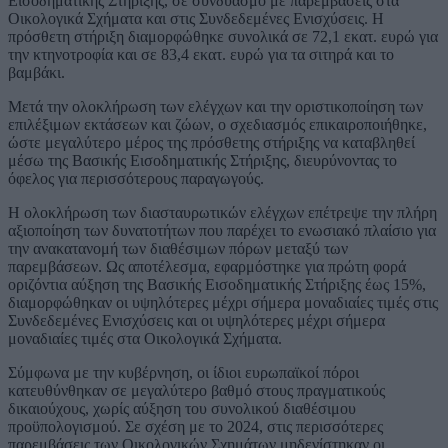
Εισοδηματικής Στήριξης, σε συνδυασμό με παρεμβάσεις στα
Οικολογικά Σχήματα και στις Συνδεδεμένες Ενισχύσεις. Η
πρόσθετη στήριξη διαμορφώθηκε συνολικά σε 72,1 εκατ. ευρώ για
την κτηνοτροφία και σε 83,4 εκατ. ευρώ για τα σιτηρά και το
βαμβάκι.
Μετά την ολοκλήρωση των ελέγχων και την οριστικοποίηση των
επιλέξιμων εκτάσεων και ζώων, ο σχεδιασμός επικαιροποιήθηκε,
ώστε μεγαλύτερο μέρος της πρόσθετης στήριξης να καταβληθεί
μέσω της Βασικής Εισοδηματικής Στήριξης, διευρύνοντας το
όφελος για περισσότερους παραγωγούς.
Η ολοκλήρωση των διασταυρωτικών ελέγχων επέτρεψε την πλήρη
αξιοποίηση των δυνατοτήτων που παρέχει το ενωσιακό πλαίσιο για
την ανακατανομή των διαθέσιμων πόρων μεταξύ των
παρεμβάσεων. Ως αποτέλεσμα, εφαρμόστηκε για πρώτη φορά
οριζόντια αύξηση της Βασικής Εισοδηματικής Στήριξης έως 15%,
διαμορφώθηκαν οι υψηλότερες μέχρι σήμερα μοναδιαίες τιμές στις
Συνδεδεμένες Ενισχύσεις και οι υψηλότερες μέχρι σήμερα
μοναδιαίες τιμές στα Οικολογικά Σχήματα.
Σύμφωνα με την κυβέρνηση, οι ίδιοι ευρωπαϊκοί πόροι
κατευθύνθηκαν σε μεγαλύτερο βαθμό στους πραγματικούς
δικαιούχους, χωρίς αύξηση του συνολικού διαθέσιμου
προϋπολογισμού. Σε σχέση με το 2024, στις περισσότερες
παρεμβάσεις των Οικολογικών Σχημάτων μηδενίστηκαν οι