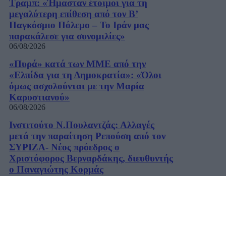
Τραμπ: «Ήμασταν έτοιμοι για τη
μεγαλύτερη επίθεση από τον Β’
Παγκόσμιο Πόλεμο – Το Ιράν μας
παρακάλεσε για συνομιλίες»
06/08/2026
«Πυρά» κατά των ΜΜΕ από την
«Ελπίδα για τη Δημοκρατία»: «Όλοι
όμως ασχολούνται με την Μαρία
Καρυστιανού»
06/08/2026
Ινστιτούτο Ν.Πουλαντζάς: Αλλαγές
μετά την παραίτηση Ρεπούση από τον
ΣΥΡΙΖΑ- Νέος πρόεδρος ο
Χριστόφορος Βερναρδάκης, διευθυντής
ο Παναγιώτης Κορμάς
06/08/2026
Χατζηδάκης: «Στον κάλαθο των
αχρήστων οι αμφισβητήσεις για το
καλώδιο της ηλεκτρικής διασύνδεσης