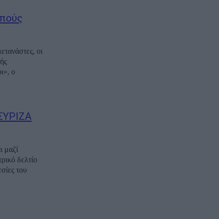
απούς
τανάστες, οι
κής
 ΣΥΡΙΖΑ
ι μαζί
σίες του