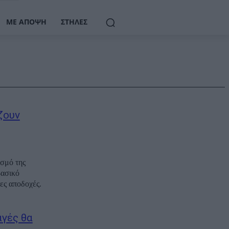
ΜΕ ΆΠΟΨΗ
ΣΤΉΛΕΣ
ζουν
σμό της
βασικό
ες αποδοχές.
αγές θα