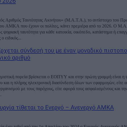
ο 2026
ς Αριθμός Ταυτότητας Ακινήτου» (Μ.Α.Τ.Α.), το αντίστοιχο του Π
ου ΑΜΚΑ που έχουν οι πολίτες, κάνει πρεμιέρα από το 2026. Ο Μ.Α
ως ψηφιακή ταυτότητα για κάθε κατοικία, οικόπεδο, κατάστημα ή επαγ
ο ειδικός...
ρχεται σύνδεσή του με έναν μοναδικό πιστοπ
ικό αριθμό
μιστική πορεία βρίσκεται ο ΕΟΠΥΥ και στην πρώτη γραμμή είναι η 
υ και η πλήρης ηλεκτρονική διασύνδεση όλων των εφαρμογών, είτε 
ργανισμού με τους παρόχους, είτε αφορά τους ασφαλισμένους και τη
.
ουργία τίθεται το Ενεργό – Ανενεργό ΑΜΚΑ
εία έχει τεθεί από την 1η Απριλίου του 2024 ο Ενεργός-Ανενεργός 