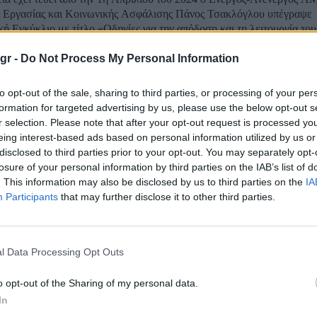
 Εργασίας και Κοινωνικής Ασφάλισης Πάνος Τσακλόγλου υπέγραψε
ική Εγκύκλιο με τίτλο «Οδηγίες για την απόδοση και τη λειτουργία το
ινωνικής Ασφάλισης (ΑΜΚΑ)» με αφορμή...
gr -
Do Not Process My Personal Information
ροί έβαλαν «μέσα» τον ΕΟΠΠΥ κατά 500.000, με
to opt-out of the sale, sharing to third parties, or processing of your per
formation for targeted advertising by us, please use the below opt-out s
ες συνταγογραφήσεις
r selection. Please note that after your opt-out request is processed y
eing interest-based ads based on personal information utilized by us or
disclosed to third parties prior to your opt-out. You may separately opt-
α γιατροί ήταν μέλη της εγκληματικής οργάνωσης που εξάρθρωσε η Δ
losure of your personal information by third parties on the IAB’s list of
 Αστυνομίας, που διέπρατταν κακουργηματικές απάτες σε βάρος το
. This information may also be disclosed by us to third parties on the
IA
 τα μέλη της οργάνωσης προέβαιναν συστηματικά στην έκδοση και εκ
Participants
that may further disclose it to other third parties.
υνταγογραφήσεων ιατροτεχνολογικών προϊόντων, έχοντας διαμορφώσει
άκης: «Πώς το ΑΦΜ θα γίνει ο νέος προσωπικ
 και στις ταυτότητες»
l Data Processing Opt Outs
o opt-out of the Sharing of my personal data.
 ενιαίο αριθμό που θα χρησιμοποιούμε ως πολίτες και που θα αποκαλεί
In
μός μίλησε ο υπουργός Ψηφιακής Διακυβέρνησης. Όπως εξήγησε ο Κυριάκος