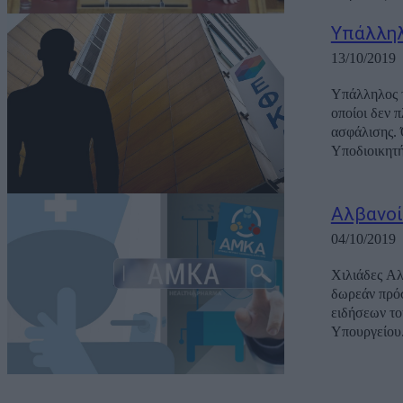
Υπάλληλ
13/10/2019
Υπάλληλος 
οποίοι δεν 
ασφάλισης. Όπως αποκάλυψε, μιλώντας στην εκπομπή του ΑΝΤ1, «Πρωινοί Τύποι», ο
Υποδιοικητ
Αλβανοί
04/10/2019
Χιλιάδες Α
δωρεάν πρόσβαση στα δη
ειδήσεων το
Υπουργείου.