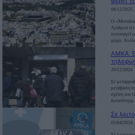
φέρει τ
08/12/2025
Ο «Μοναδικό
Αριθμού ή τ
λειτουργεί 
χώρο. Αυτός 
ΑΜΚΑ: Έ
τηλεφων
20/12/2024
Σε μεταρρυθ
μετάβαση το
σχέση του Ο
δυνατότητα..
Σε λειτ
05/04/2024
Σε λειτουργ