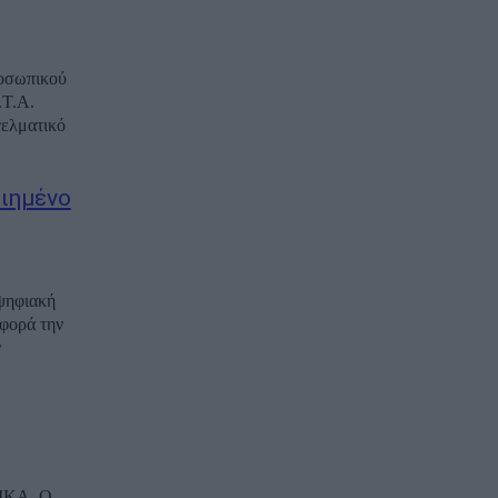
ροσωπικού
.Τ.Α.
γελματικό
οιημένο
ψηφιακή
αφορά την
ν
ΑΜΚΑ. Ο