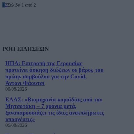
1
2
Σελίδα 1 από 2
ΡΟΗ ΕΙΔΗΣΕΩΝ
ΗΠΑ: Επιτροπή της Γερουσίας
προτείνει άσκηση διώξεων σε βάρος του
πρώην συμβούλου για την Covid,
Άντονι Φάουτσι
06/08/2026
ΕΛΑΣ: «Βιομηχανία κοροϊδίας από τον
Μητσοτάκη – 7 χρόνια μετά,
ξαναπαρουσιάζει τις ίδιες ανεκπλήρωτες
υποσχέσεις»
06/08/2026