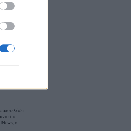
αι θα
ΦΜ και
ωση των
ιθμό, θα
α αποτελέσει
αντι στο