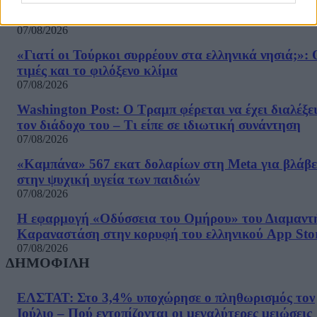
Υπόθεση Predator: Παραμένει στο αρχείο –
Απορρίφθηκαν τα αιτήματα Σαμαρά και Σπίρτζη
07/08/2026
«Γιατί οι Τούρκοι συρρέουν στα ελληνικά νησιά;»: 
τιμές και το φιλόξενο κλίμα
07/08/2026
Washington Post: Ο Τραμπ φέρεται να έχει διαλέξε
τον διάδοχο του – Τι είπε σε ιδιωτική συνάντηση
07/08/2026
«Καμπάνα» 567 εκατ δολαρίων στη Meta για βλάβε
στην ψυχική υγεία των παιδιών
07/08/2026
Η εφαρμογή «Οδύσσεια του Ομήρου» του Διαμαντ
Καραναστάση στην κορυφή του ελληνικού App Sto
07/08/2026
ΔΗΜΟΦΙΛΗ
ΕΛΣΤΑΤ: Στο 3,4% υποχώρησε ο πληθωρισμός τον
Ιούλιο – Πού εντοπίζονται οι μεγαλύτερες μειώσεις