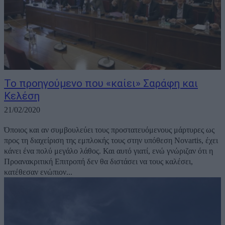
Το προηγούμενο που «καίει» Σαράφη και
Κελέση
21/02/2020
Όποιος και αν συμβουλεύει τους προστατευόμενους μάρτυρες ως
προς τη διαχείριση της εμπλοκής τους στην υπόθεση Novartis, έχει
κάνει ένα πολύ μεγάλο λάθος. Και αυτό γιατί, ενώ γνώριζαν ότι η
Προανακριτική Επιτροπή δεν θα διστάσει να τους καλέσει,
κατέθεσαν ενώπιον...