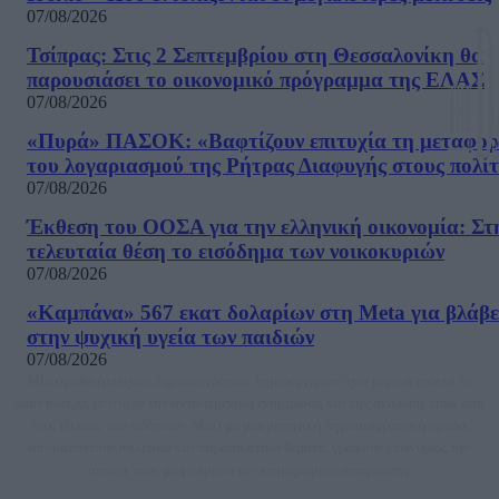
07/08/2026
Τσίπρας: Στις 2 Σεπτεμβρίου στη Θεσσαλονίκη θα
παρουσιάσει το οικονομικό πρόγραμμα της ΕΛΑΣ
07/08/2026
«Πυρά» ΠΑΣΟΚ: «Βαφτίζουν επιτυχία τη μεταφο
του λογαριασμού της Ρήτρας Διαφυγής στους πολίτ
07/08/2026
Έκθεση του ΟΟΣΑ για την ελληνική οικονομία: Στ
τελευταία θέση το εισόδημα των νοικοκυριών
07/08/2026
«Καμπάνα» 567 εκατ δολαρίων στη Meta για βλάβε
στην ψυχική υγεία των παιδιών
07/08/2026
Μία ομάδα έμπειρων δημοσιογράφων δημιούργησαν πριν μερικά χρόνια το
dailypost.gr, με στόχο την αντικειμενική ενημέρωση και την ανάλυση πίσω από
τους τίτλους των ειδήσεων. Μαζί με μια μαχητική δημοσιογραφική ομάδα,
αποκαλύπτουν πολιτικά και παραπολιτικά θέματα, γράφουν επωνύμως την
άποψη τους, με γνώμονα τον ενημερωμένο αναγνώστη.