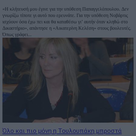
«Η κλήτευσή μου έγινε για την υπόθεση Παπαγγελόπουλου. Δεν
γνωρίζω τίποτε γι αυτό που ερευνάτε. Για την υπόθεση Νοβάρτις
ισχύουν όσα έχω πει και θα καταθέσω γι’ αυτήν όταν κληθώ στο
Δικαστήριο», απάντησε η «Αικατερίνη Κελέση» στους βουλευτές.
Όπως γράφει...
Όλο και πιο μόνη η Τουλουπάκη μπροστά