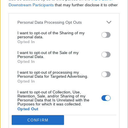
Ανάπτυξης και Επενδύσεων. Υπενθυμίζεται ότι η κ. Μαραγγέλλη,
Downstream Participants
that may further disclose it to other
δήλωσε πλήρη άγνοια για τα περί δωροδοκίας πολιτικών
third parties.
προσώπων από την Novartis Helllas και φέρεται να...
Personal Data Processing Opt Outs
I want to opt-out of the Sharing of my
personal data.
Opted In
ΡΟΗ ΕΙΔΗΣΕΩΝ
I want to opt-out of the Sale of my
Personal Data.
Τέλος Δημητριάδης και Ζούλας από τον ΣΚΑΙ, με
Opted In
απόφαση Αλαφούζου
I want to opt-out of processing my
07/08/2026
Personal Data for Targeted Advertising.
Opted In
ΕΛΣΤΑΤ: Στο 3,4% υποχώρησε ο πληθωρισμός τον
Ιούλιο – Πού εντοπίζονται οι μεγαλύτερες μειώσεις
I want to opt-out of Collection, Use,
07/08/2026
Retention, Sale, and/or Sharing of my
Personal Data that Is Unrelated with the
Purposes for which it was collected.
Έκθεση του ΟΟΣΑ για την ελληνική οικονομία: Στ
Opted Out
τελευταία θέση το εισόδημα των νοικοκυριών
07/08/2026
CONFIRM