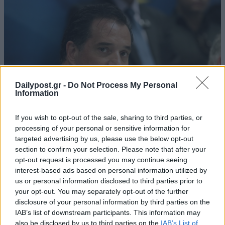
Dailypost.gr -
Do Not Process My Personal
Information
If you wish to opt-out of the sale, sharing to third parties, or
processing of your personal or sensitive information for
targeted advertising by us, please use the below opt-out
section to confirm your selection. Please note that after your
Άδωνις για Μαραγγέλη: «Αν είναι
opt-out request is processed you may continue seeing
προστατευόμενη μάρτυρας, στη Βουλή είπε
interest-based ads based on personal information utilized by
τα αντίθετα»
us or personal information disclosed to third parties prior to
your opt-out. You may separately opt-out of the further
27/11/2019
disclosure of your personal information by third parties on the
Την κατάθεση της Μαρίας Μαραγγέλλη στην προανακριτική της
IAB’s list of downstream participants. This information may
Βουλής για την υπόθεση Παπαγγελόπουλου, σχολίασε ο υπουργός
also be disclosed by us to third parties on the
IAB’s List of