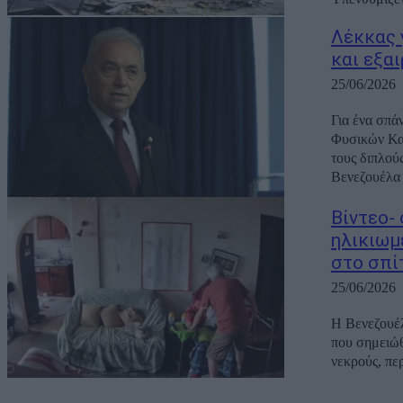
Λέκκας 
και εξα
25/06/2026
Για ένα σπάν
Φυσικών Κα
τους διπλού
Βενεζουέλα σ
Βίντεο-
ηλικιωμ
στο σπίτ
25/06/2026
Η Βενεζουέλ
που σημειώθ
νεκρούς, πε