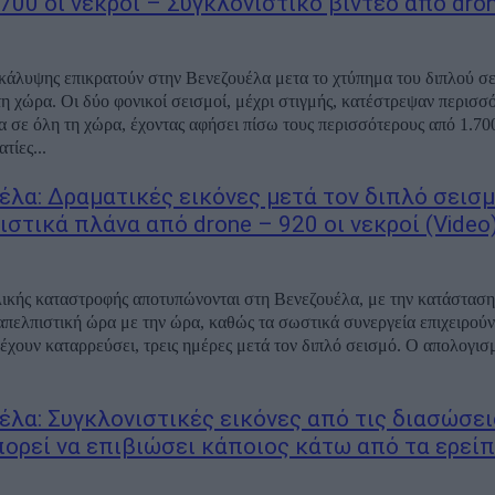
.700 οι νεκροί – Συγκλονιστικό βίντεο από dro
κάλυψης επικρατούν στην Βενεζουέλα μετα το χτύπημα του διπλού σ
η χώρα. Οι δύο φονικοί σεισμοί, μέχρι στιγμής, κατέστρεψαν περισσ
ια σε όλη τη χώρα, έχοντας αφήσει πίσω τους περισσότερους από 1.70
τίες...
έλα: Δραματικές εικόνες μετά τον διπλό σεισμ
στικά πλάνα από drone – 920 οι νεκροί (Video
λικής καταστροφής αποτυπώνονται στη Βενεζουέλα, με την κατάσταση 
 απελπιστική ώρα με την ώρα, καθώς τα σωστικά συνεργεία επιχειρούν
 έχουν καταρρεύσει, τρεις ημέρες μετά τον διπλό σεισμό. Ο απολογισ
έλα: Συγκλονιστικές εικόνες από τις διασώσε
πορεί να επιβιώσει κάποιος κάτω από τα ερείπ