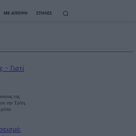
ΜΕ ΆΠΟΨΗ
ΣΤΉΛΕΣ
 – Γιατί
ύουσας της
ου την Τρίτη.
 μέσα
σεισμό: