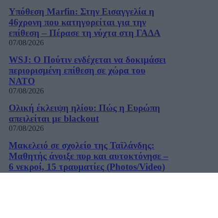
Υπόθεση Marfin: Στην Εισαγγελία η
46χρονη που κατηγορείται για την
επίθεση – Πέρασε τη νύχτα στη ΓΑΔΑ
07/08/2026
WSJ: Ο Πούτιν ενδέχεται να δοκιμάσει
περιορισμένη επίθεση σε χώρα του
ΝΑΤΟ
07/08/2026
Ολική έκλειψη ηλίου: Πώς η Ευρώπη
απειλείται με blackout
07/08/2026
Μακελειό σε σχολείο της Ταϊλάνδης:
Μαθητής άνοιξε πυρ και αυτοκτόνησε –
6 νεκροί, 15 τραυματίες (Photos/Video)
07/08/2026
Μπακογιάννη για πρόωρες εκλογές: «Το
σύμπαν έχει πλέον εμπεδώσει πως δεν
υπάρχει τέτοιο θέμα»