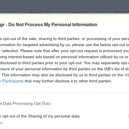
νη παραμένει η Βενεζουέλα από τους δύο ισχυρούς σεισμούς 7,2 και 
 τη χώρα το απόγευμα της Τετάρτης, ενώ η αναζήτηση στα ερείπια κο
gr -
Do Not Process My Personal Information
 έρχονται από τη Βενεζουέλα και κυρίως από το Καράκας και...
 και το μετά στη Βενεζουέλα: Δορυφορικές εικ
to opt-out of the sale, sharing to third parties, or processing of your per
ν το μέγεθος της καταστροφής από τον σεισμό
formation for targeted advertising by us, please use the below opt-out s
r selection. Please note that after your opt-out request is processed y
eing interest-based ads based on personal information utilized by us or
disclosed to third parties prior to your opt-out. You may separately opt-
 εικόνες που ήρθαν στο φως της δημοσιότητας αποκάλυψαν τις ζημιές
losure of your personal information by third parties on the IAB’s list of
 από τον σεισμό στη Βενεζουέλα. Οι δορυφορικές εικόνες αποκαλύπ
. This information may also be disclosed by us to third parties on the
IA
ε παραθαλάσσια πόλη κοντά στο Καράκας, στη Βενεζουέλα, οι οποίες
Participants
that may further disclose it to other third parties.
σοπεδώθηκαν κυριολεκτικά μετά...
ι το φαινόμενο του «σεισμικού ζεύγους» που χτ
έλα και πόσο σπάνια συμβαίνουν
l Data Processing Opt Outs
o opt-out of the Sharing of my personal data.
ροί σεισμοί που έπληξαν την Βενεζουέλα, προκαλώντας τον θάνατο π
In
ρώπων, αποτέλεσαν ένα φαινόμενο γνωστό ως «σεισμικό ζεύγος» Τα