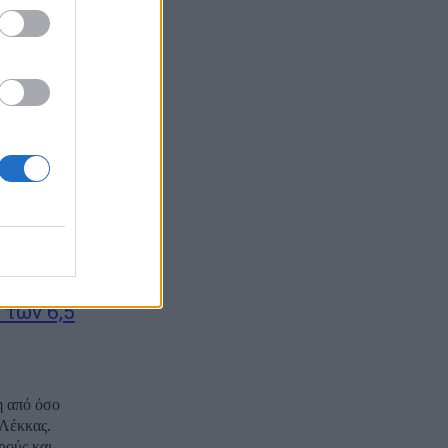
ή απόσταση
σίες στα
τιρίων που
 του διπλού,
με τον πιο
δεχόμενο
 των 6,5
η από όσο
 Λέκκας.
ούς και...