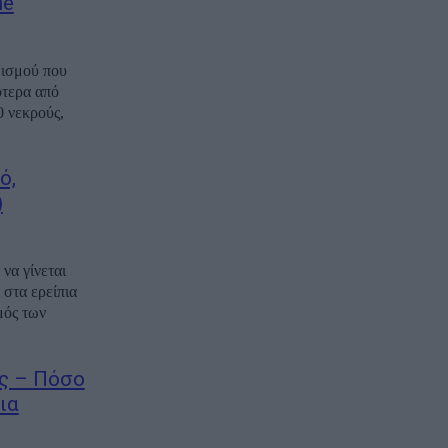
ne
εισμού που
ότερα από
0 νεκρούς,
ό,
)
να γίνεται
 στα ερείπια
μός των
ις – Πόσο
ια