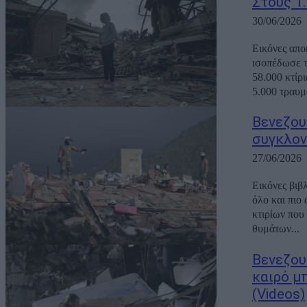
Στους 1
30/06/2026
Εικόνες απο
ισοπέδωσε τ
58.000 κτίρ
5.000 τραυμα
Βενεζου
συγκλονι
27/06/2026
Εικόνες βιβ
όλο και πιο
κτιρίων που
θυμάτων...
Βενεζου
καιρό μ
(Videos)