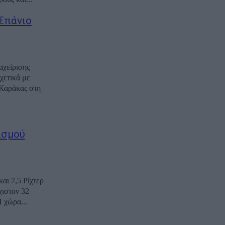
«Σπάνιο
αχείρισης
ετικά με
 Καράκας στη
ισμού
αι 7,5 Ρίχτερ
χιστον 32
 χώρα...