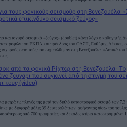
για τους φονικούς σεισμούς στη Βενεζουέλα: 
ιρετικά επικίνδυνο σεισμικό ζεύγος»
ιο και ισχυρό σεισμικό «ζεύγος» (doublet) κάνει λόγο ο καθηγητής Δι
ταστροφών του ΕΚΠΑ και πρόεδρος του ΟΑΣΠ, Ευθύμης Λέκκας, σχ
ς ισχυρούς σεισμούς που σημειώθηκαν στη Βενεζουέλα. «Δυτικά του
τις...
 σοκ από τα φονικά Ρίχτερ στη Βενεζουέλα- Το
ένο ζευγάρι που συγκινεί από τη στιγμή του σε
ι τους (video)
α μετρά τις πληγές της μετά τον διπλό καταστροφικό σεισμό των 7,2 κ
ηκε με διαφορά μόλις 39 δευτερολέπτων, αφήνοντας πίσω του τουλά
ρισσότερους από 700 τραυματίες και δεκάδες κτίρια κατεστραμμένα. Η