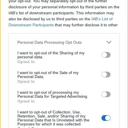
your opt-out. You may separately opt-out of the further
disclosure of your personal information by third parties on the
Επίσημα στο ΠΑΣΟΚ-ΚΙΝΑΛ η Αδάμου –
IAB’s list of downstream participants. This information may
Συναντήθηκε με Ανδρουλάκη
also be disclosed by us to third parties on the
IAB’s List of
11/05/2022
Downstream Participants
that may further disclose it to other
third parties.
Μέλος του ΠΑΣΟΚ-ΚΙΝΑΛ κι επίσημα είναι η βουλευτής
Κατερίνα Αδάμου, παραμένει όμως ανεξάρτητη στη Βουλή και δεν
Personal Data Processing Opt Outs
εντάσσεται στη Κοινοβουλευτική Ομάδα. Η επισημοποίηση της
I want to opt-out of the Sharing of my
συμπόρευσής της με το ΠΑΣΟΚ-ΚΙΝΑΛ έγινε κατά τη συνάντησή
personal data.
της, το μεσημέρι, με τον πρόεδρο του...
Opted In
1
2
3
...
33
Σελίδα 1 από 33
I want to opt-out of the Sale of my
Personal Data.
Opted In
I want to opt-out of processing my
Personal Data for Targeted Advertising.
Opted In
ΡΟΗ ΕΙΔΗΣΕΩΝ
I want to opt-out of Collection, Use,
Retention, Sale, and/or Sharing of my
ΗΠΑ: Επιτροπή της Γερουσίας προτείνει άσκηση
Personal Data that Is Unrelated with the
διώξεων σε βάρος του πρώην συμβούλου για την Co
Purposes for which it was collected.