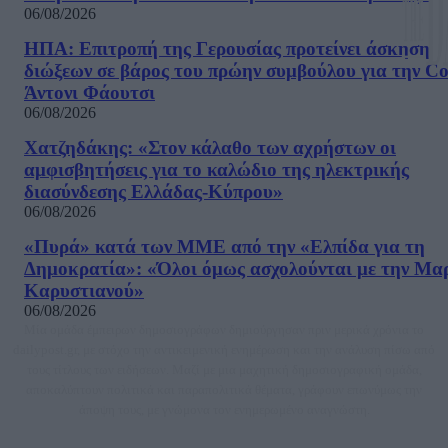
06/08/2026
ΗΠΑ: Επιτροπή της Γερουσίας προτείνει άσκηση
διώξεων σε βάρος του πρώην συμβούλου για την Co
Άντονι Φάουτσι
06/08/2026
Χατζηδάκης: «Στον κάλαθο των αχρήστων οι
αμφισβητήσεις για το καλώδιο της ηλεκτρικής
διασύνδεσης Ελλάδας-Κύπρου»
06/08/2026
«Πυρά» κατά των ΜΜΕ από την «Ελπίδα για τη
Δημοκρατία»: «Όλοι όμως ασχολούνται με την Μα
Καρυστιανού»
06/08/2026
Μία ομάδα έμπειρων δημοσιογράφων δημιούργησαν πριν μερικά χρόνια το
dailypost.gr, με στόχο την αντικειμενική ενημέρωση και την ανάλυση πίσω από
τους τίτλους των ειδήσεων. Μαζί με μια μαχητική δημοσιογραφική ομάδα,
αποκαλύπτουν πολιτικά και παραπολιτικά θέματα, γράφουν επωνύμως την
άποψη τους, με γνώμονα τον ενημερωμένο αναγνώστη.