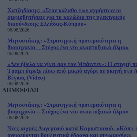
Χατζηδάκης: «Στον κάλαθο των αχρήστων οι
αμφισβητήσεις για το καλώδιο της ηλεκτρικής
διασύνδεσης Ελλάδας-Κύπρου»
06/08/2026
Μητσοτάκης: «Στρατηγική προτεραιότητα η
βιομηχανία – Στόχος ένα νέο αναπτυξιακό άλμα»
06/08/2026
«Δεν ήθελα να γίνει σαν τον Μπάιντεν»: Η στιγμή π
Τραμπ έτρεξε πίσω από μικρό αγόρι σε σκηνή στο 
Βέγκας (Video)
06/08/2026
ΔΗΜΟΦΙΛΗ
Μητσοτάκης: «Στρατηγική προτεραιότητα η
βιομηχανία – Στόχος ένα νέο αναπτυξιακό άλμα»
06/08/2026
Νέες αιχμές Αυγερινού κατά Καρυστιανού: «Kάποι
ονειρεύονται βουλευτικά έδρανα και συνωμοσίες»