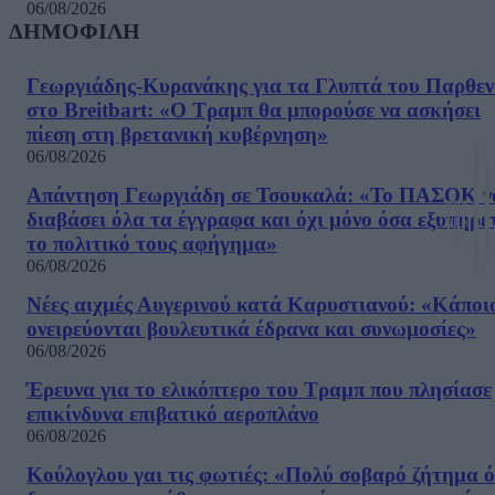
06/08/2026
ΔΗΜΟΦΙΛΗ
Γεωργιάδης-Κυρανάκης για τα Γλυπτά του Παρθε
στο Breitbart: «Ο Τραμπ θα μπορούσε να ασκήσει
πίεση στη βρετανική κυβέρνηση»
06/08/2026
Απάντηση Γεωργιάδη σε Τσουκαλά: «Το ΠΑΣΟΚ ν
διαβάσει όλα τα έγγραφα και όχι μόνο όσα εξυπηρε
το πολιτικό τους αφήγημα»
06/08/2026
Νέες αιχμές Αυγερινού κατά Καρυστιανού: «Kάποι
ονειρεύονται βουλευτικά έδρανα και συνωμοσίες»
06/08/2026
Έρευνα για το ελικόπτερο του Τραμπ που πλησίασε
επικίνδυνα επιβατικό αεροπλάνο
06/08/2026
Κούλογλου γαι τις φωτιές: «Πολύ σοβαρό ζήτημα ό