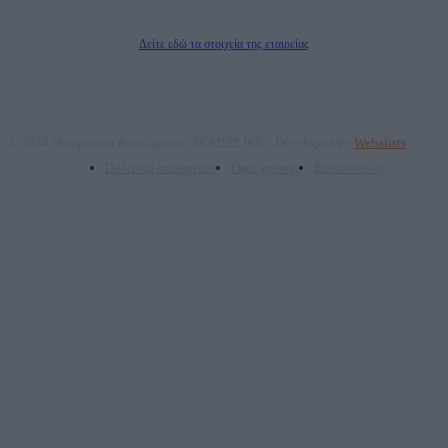
Διευθυντής/Διαχειριστής: Ζαχαρός Σταμάτης
Διευθυντής Σύνταξης: Ρενάτο Λέκκα
Δείτε εδώ τα στοιχεία της εταιρείας
© 2024 Πνευματικά δικαιώματα: "ΝΟΗΣΙΣ ΙΚΕ". Developed by
Webalists
Πολιτική απορρήτου
Όροι χρήσης
Επικοινωνία