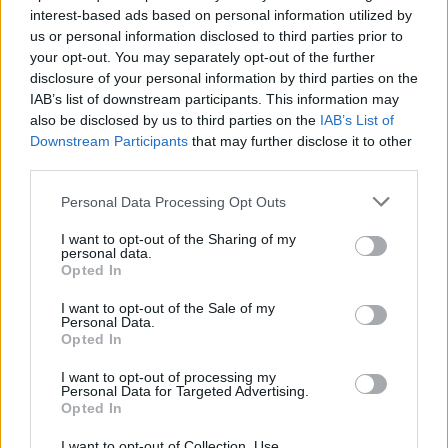
interest-based ads based on personal information utilized by
us or personal information disclosed to third parties prior to
your opt-out. You may separately opt-out of the further
disclosure of your personal information by third parties on the
ΡΟΗ ΕΙΔΗΣΕΩΝ
IAB’s list of downstream participants. This information may
also be disclosed by us to third parties on the
IAB’s List of
Downstream Participants
that may further disclose it to other
ΗΠΑ: Επιτροπή της Γερουσίας προτείνει άσκηση
third parties.
διώξεων σε βάρος του πρώην συμβούλου για την Co
Άντονι Φάουτσι
Personal Data Processing Opt Outs
06/08/2026
I want to opt-out of the Sharing of my
ΕΛΑΣ: «Βιομηχανία κοροϊδίας από τον Μητσοτάκ
personal data.
7 χρόνια μετά, ξαναπαρουσιάζει τις ίδιες ανεκπλήρ
Opted In
υποσχέσεις»
I want to opt-out of the Sale of my
06/08/2026
Personal Data.
Opted In
Τραμπ: «Ήμασταν έτοιμοι για τη μεγαλύτερη επίθ
από τον Β’ Παγκόσμιο Πόλεμο – Το Ιράν μας
I want to opt-out of processing my
παρακάλεσε για συνομιλίες»
Personal Data for Targeted Advertising.
06/08/2026
Opted In
«Πυρά» κατά των ΜΜΕ από την «Ελπίδα για τη
I want to opt-out of Collection, Use,