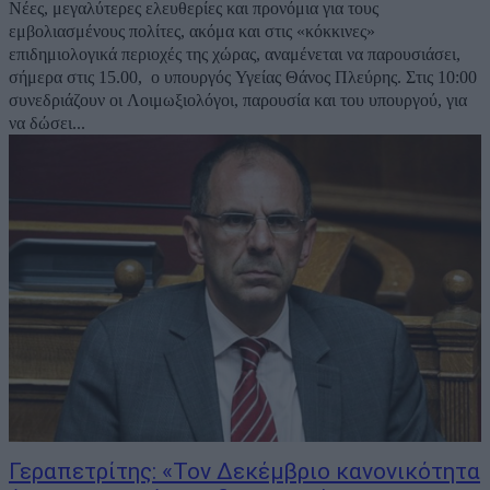
Νέες, μεγαλύτερες ελευθερίες και προνόμια για τους
εμβολιασμένους πολίτες, ακόμα και στις «κόκκινες»
επιδημιολογικά περιοχές της χώρας, αναμένεται να παρουσιάσει,
σήμερα στις 15.00, ο υπουργός Υγείας Θάνος Πλεύρης. Στις 10:00
συνεδριάζουν οι Λοιμωξιολόγοι, παρουσία και του υπουργού, για
να δώσει...
Γεραπετρίτης: «Τον Δεκέμβριο κανονικότητα