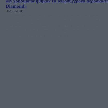
δεν χρησιμοποιήθηκαν τα υπερσύγχρονα αεροσκάφ
Diamond»
06/08/2026
Μία ομάδα έμπειρων δημοσιογράφων δημιούργησαν πριν μερικά χρόνια το
dailypost.gr, με στόχο την αντικειμενική ενημέρωση και την ανάλυση πίσω από
τους τίτλους των ειδήσεων. Μαζί με μια μαχητική δημοσιογραφική ομάδα,
αποκαλύπτουν πολιτικά και παραπολιτικά θέματα, γράφουν επωνύμως την
άποψη τους, με γνώμονα τον ενημερωμένο αναγνώστη.
DAILYPOST.GR – ΤΑΥΤΌΤΗΤΑ
Ιδιοκτήτρια εταιρεία: «ΝΟΗΣΙΣ ΙΚΕ»
Έδρα: Δήμος Αμαρουσίου Αττικής, Αγ. Αθανασίου αρ. 21, Τ.Κ. 15125
ΑΦΜ: 801093076, Δ.Ο.Υ.: ΚΕΦΟΔΕ ΑΤΤΙΚΗΣ, E-mail: press@dailypost.gr, Τηλ.
επικοινωνίας: 2108066997
Νόμιμος Εκπρόσωπος: Ζαχαρός Σταμάτης
Μέτοχοι: Ζαχαρός Σταμάτης, Κουβαράς Γεώργιος, ΥΠΗΡΕΣΙΕΣ ΠΡΟΗΓΜΕΝΗΣ
ΤΕΧΝΟΛΟΓΙΑΣ ΠΑΡΑΓΩΓΗΣ ΟΠΤΙΚΟΑΚΟΥΣΤΙΚΩΝ ΜΕΣΩΝ ΜΕΛΕΤΩΝ ΚΑΙ
ΠΑΡΟΧΗΣ ΥΠΗΡΕΣΙΩΝ PLD PLUS ΑΝΩΝ ΕΤΑΙΡΙΑ
Δικαιούχος του ονόματος τομέα (dailypost.gr): ΝΟΗΣΙΣ ΙΚΕ