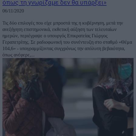
όπως τη γνωρίζαμε δεν θα υπάρξει»
06/11/2020
Τις δύο επιλογές που είχε μπροστά της η κυβέρνηση, μετά την
ανεξήγητη επιστημονικά, εκθετική αύξηση των τελευταίων
ημερών, περιέγραψε ο υπουργός Επικρατείας Γιώργος
Γεραπετρίτης. Σε ραδιοφωνική του συνέντευξη στο σταθμό «Θέμα
104,6» - υπογραμμίζοντας συγχρόνως την απόλυτη βεβαιότητα,
όπως ανέφερε,...