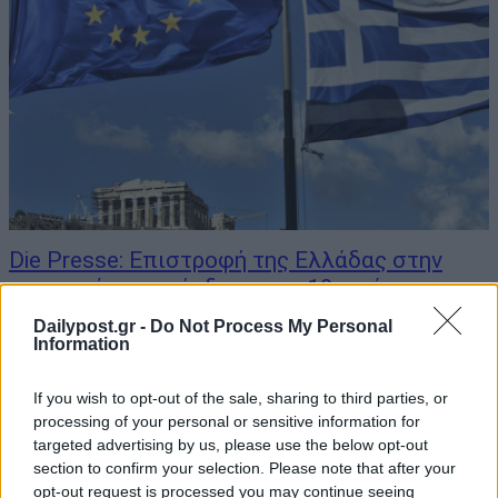
Die Presse: Επιστροφή της Ελλάδας στην
κανονικότητα η έκδοση του 10ετούς
ομολόγου
Dailypost.gr -
Do Not Process My Personal
Information
06/03/2019
"Το μήνυμα είναι σαφές: Η Αθήνα σηματοδοτεί στις αγορές ότι η
If you wish to opt-out of the sale, sharing to third parties, or
χώρα έχει επανέλθει στο φυσιολογικό και ότι μπορεί επίσης να
processing of your personal or sensitive information for
χρηματοδοτηθεί μακροπρόθεσμα και πάλι από μόνη της". To
targeted advertising by us, please use the below opt-out
δημοσίευμα ανήκει στην αυστριακή εφημερίδα Die Presse με τίτλο
section to confirm your selection. Please note that after your
"Η...
opt-out request is processed you may continue seeing