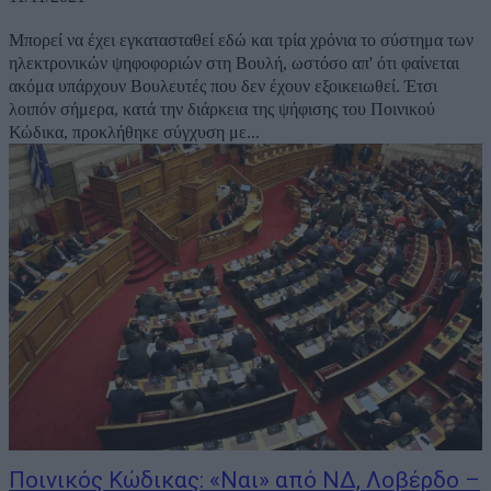
Μπορεί να έχει εγκατασταθεί εδώ και τρία χρόνια το σύστημα των
ηλεκτρονικών ψηφοφοριών στη Βουλή, ωστόσο απ' ότι φαίνεται
ακόμα υπάρχουν Βουλευτές που δεν έχουν εξοικειωθεί. Έτσι
λοιπόν σήμερα, κατά την διάρκεια της ψήφισης του Ποινικού
Κώδικα, προκλήθηκε σύγχυση με...
Ποινικός Κώδικας: «Ναι» από ΝΔ, Λοβέρδο –