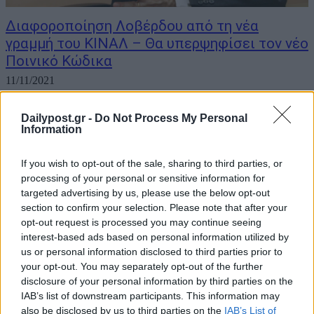
Διαφοροποίηση Λοβέρδου από τη νέα
γραμμή του ΚΙΝΑΛ – Θα υπερψηφίσει τον νέο
Ποινικό Κώδικα
11/11/2021
Τη διαφοροποίησή του από την επίσημη γραμμή του ΚΙΝΑΛ για το
Dailypost.gr -
Do Not Process My Personal
νομοσχέδιο του υπουργείου Δικαιοσύνης, που συζητείται στη
Information
Βουλή και αφορά «τροποποιήσεις του Ποινικού Κώδικα»,
ανακοίνωσε, από το βήμα της Ολομέλειας, ο βουλευτής και
If you wish to opt-out of the sale, sharing to third parties, or
υποψήφιος για την ηγεσία του...
processing of your personal or sensitive information for
targeted advertising by us, please use the below opt-out
section to confirm your selection. Please note that after your
opt-out request is processed you may continue seeing
interest-based ads based on personal information utilized by
us or personal information disclosed to third parties prior to
your opt-out. You may separately opt-out of the further
disclosure of your personal information by third parties on the
IAB’s list of downstream participants. This information may
also be disclosed by us to third parties on the
IAB’s List of