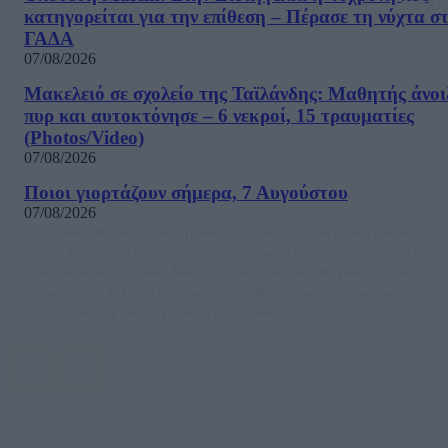
κατηγορείται για την επίθεση – Πέρασε τη νύχτα σ
ΓΑΔΑ
07/08/2026
Μακελειό σε σχολείο της Ταϊλάνδης: Μαθητής άνοι
πυρ και αυτοκτόνησε – 6 νεκροί, 15 τραυματίες
(Photos/Video)
07/08/2026
Ποιοι γιορτάζουν σήμερα, 7 Αυγούστου
07/08/2026
Μία ομάδα έμπειρων δημοσιογράφων δημιούργησαν πριν μερικά χρόνια το
dailypost.gr, με στόχο την αντικειμενική ενημέρωση και την ανάλυση πίσω από
τους τίτλους των ειδήσεων. Μαζί με μια μαχητική δημοσιογραφική ομάδα,
αποκαλύπτουν πολιτικά και παραπολιτικά θέματα, γράφουν επωνύμως την
άποψη τους, με γνώμονα τον ενημερωμένο αναγνώστη.
DAILYPOST.GR – ΤΑΥΤΌΤΗΤΑ