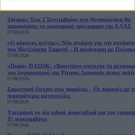
ΡΟΗ ΕΙΔΗΣΕΩΝ
Τσίπρας: Στις 2 Σεπτεμβρίου στη Θεσσαλονίκη θα
παρουσιάσει το οικονομικό πρόγραμμα της ΕΛΑΣ
07/08/2026
«Ο αόρατος ηγέτης»: Νέα σενάρια για την κατάστ
του Μοτζτάμπα Χαμενεΐ – Η συνάντηση με Πεζεσκ
07/08/2026
«Πυρά» ΠΑΣΟΚ: «Βαφτίζουν επιτυχία τη μεταφο
του λογαριασμού της Ρήτρας Διαφυγής στους πολίτ
07/08/2026
Σαρωτικοί έλεγχοι στις παραλίες – Οι περιοχές με τ
περισσότερες καταγγελίες
07/08/2026
Υπεγράφη το νέο ειδικό χωροταξικό για τον τουρισ
Τι περιλαμβάνει
07/08/2026