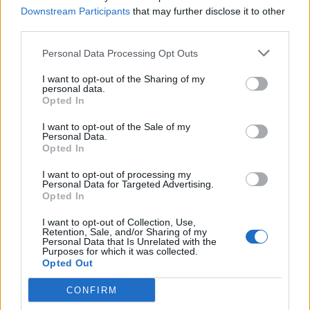
Downstream Participants
that may further disclose it to other
third parties.
Personal Data Processing Opt Outs
Υπ. Δικαιοσύνης: Κατατέθηκε στη Βουλή το
I want to opt-out of the Sharing of my
personal data.
νομοσχέδιο με τις αλλαγές στον Ποινικό
Opted In
Κώδικα
I want to opt-out of the Sale of my
02/11/2021
Personal Data.
Opted In
Το νομοσχέδιο του υπουργείου Δικαιοσύνης για τις «τροποποιήσεις
του Ποινικού Κώδικα, του Κώδικα Ποινικής Δικονομίας και λοιπές
I want to opt-out of processing my
Personal Data for Targeted Advertising.
επείγουσες διατάξεις του υπουργείου Δικαιοσύνης», κατατέθηκε
Opted In
στη Βουλή, ύστερα από την δημόσια διαβούλευση που είχε τεθεί.
Οι διατάξεις του εν λόγω νομοσχεδίου είχαν...
I want to opt-out of Collection, Use,
Retention, Sale, and/or Sharing of my
Personal Data that Is Unrelated with the
1
2
3
...
5
Σελίδα 1 από 5
Purposes for which it was collected.
Opted Out
CONFIRM