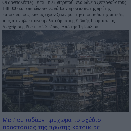
Oι δανειολήπτες με τα μη εξυπηρετούμενα δάνεια ξεπερνούν τους
148.000 και επιδιώκουν να λάβουν προστασία της πρώτης
κατοικίας τους, καθώς έχουν ξεκινήσει την ετοιμασία της αίτησής
τους στην ηλεκτρονική πλατφόρμα της Ειδικής Γραμματείας
Διαχείρισης Ιδιωτικού Χρέους. Από την 1η Ιουλίου,...
Μετ’ εμποδίων προχωρά το σχέδιο
προστασίας της πρώτης κατοικίας