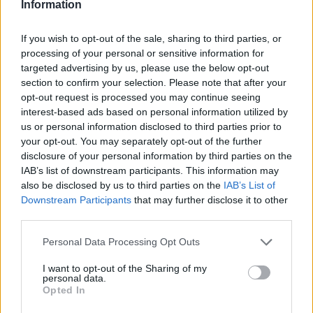
Information
τους εκπροσώπους της Ένωσης...
If you wish to opt-out of the sale, sharing to third parties, or
processing of your personal or sensitive information for
targeted advertising by us, please use the below opt-out
section to confirm your selection. Please note that after your
opt-out request is processed you may continue seeing
interest-based ads based on personal information utilized by
us or personal information disclosed to third parties prior to
your opt-out. You may separately opt-out of the further
disclosure of your personal information by third parties on the
IAB’s list of downstream participants. This information may
also be disclosed by us to third parties on the
IAB’s List of
Downstream Participants
that may further disclose it to other
third parties.
180.000 οφειλέτες προστατεύονται με το
Personal Data Processing Opt Outs
νέο καθεστώς
I want to opt-out of the Sharing of my
15/02/2019
personal data.
Opted In
Πιο περιορισμένη είναι η δεξαμενή προστασίας των οφειλετών