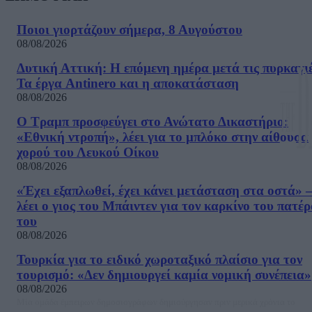
Ποιοι γιορτάζουν σήμερα, 8 Αυγούστου
08/08/2026
Δυτική Αττική: Η επόμενη ημέρα μετά τις πυρκαγιέ
Τα έργα Antinero και η αποκατάσταση
08/08/2026
Ο Τραμπ προσφεύγει στο Ανώτατο Δικαστήριο:
«Εθνική ντροπή», λέει για το μπλόκο στην αίθουσα
χορού του Λευκού Οίκου
08/08/2026
«Έχει εξαπλωθεί, έχει κάνει μετάσταση στα οστά» –
λέει ο γιος του Μπάιντεν για τον καρκίνο του πατέ
του
08/08/2026
Τουρκία για το ειδικό χωροταξικό πλαίσιο για τον
τουρισμό: «Δεν δημιουργεί καμία νομική συνέπεια»
08/08/2026
Μία ομάδα έμπειρων δημοσιογράφων δημιούργησαν πριν μερικά χρόνια το