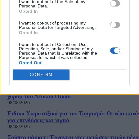
μετά το σχέδιο προστασίας που συμφώνησαν Κυβέρνηση και
I want to opt-out of the Sale of my
Personal Data.
Τραπεζίτες. Σύμφωνα με το σχέδιο αυτό, προστατεύονται 180.000
Opted In
οφειλέτες με συνολικό υπόλοιπο οφειλής €10 δισ., από τα οποία τα
€2,5 δισ. είναι επιχειρηματικά δάνεια. Αυτό...
I want to opt-out of processing my
Personal Data for Targeted Advertising.
Opted In
1
2
3
Σελίδα 2 από 3
I want to opt-out of Collection, Use,
Retention, Sale, and/or Sharing of my
Personal Data that Is Unrelated with the
Purposes for which it was collected.
Opted Out
ΡΟΗ ΕΙΔΗΣΕΩΝ
CONFIRM
Ο Τραμπ προσφεύγει στο Ανώτατο Δικαστήριο:
«Εθνική ντροπή», λέει για το μπλόκο στην αίθουσα
χορού του Λευκού Οίκου
08/08/2026
Ειδικό Χωροταξικό για τον Τουρισμό: Οι νέοι κανό
για επενδύσεις και νησιά
08/08/2026
Σούπερ μάρκετ: Έρχονται νέες μειώσεις τιμών μέχρ