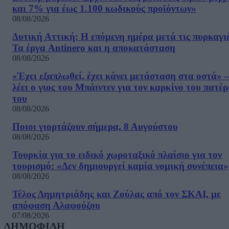
και 7% για έως 1.100 κωδικούς προϊόντων»
08/08/2026
Δυτική Αττική: Η επόμενη ημέρα μετά τις πυρκαγιέ
Τα έργα Antinero και η αποκατάσταση
08/08/2026
«Έχει εξαπλωθεί, έχει κάνει μετάσταση στα οστά» –
λέει ο γιος του Μπάιντεν για τον καρκίνο του πατέ
του
08/08/2026
Ποιοι γιορτάζουν σήμερα, 8 Αυγούστου
08/08/2026
Τουρκία για το ειδικό χωροταξικό πλαίσιο για τον
τουρισμό: «Δεν δημιουργεί καμία νομική συνέπεια»
08/08/2026
Τέλος Δημητριάδης και Ζούλας από τον ΣΚΑΙ, με
απόφαση Αλαφούζου
07/08/2026
ΔΗΜΟΦΙΛΗ