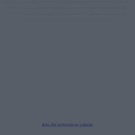
dailypost.gr, με στόχο την αντικειμενική ενημέρωση και την ανάλυση πίσω από
τους τίτλους των ειδήσεων. Μαζί με μια μαχητική δημοσιογραφική ομάδα,
αποκαλύπτουν πολιτικά και παραπολιτικά θέματα, γράφουν επωνύμως την
άποψη τους, με γνώμονα τον ενημερωμένο αναγνώστη.
DAILYPOST.GR – ΤΑΥΤΌΤΗΤΑ
Ιδιοκτήτρια εταιρεία: «ΝΟΗΣΙΣ ΙΚΕ»
Έδρα: Δήμος Αμαρουσίου Αττικής, Αγ. Αθανασίου αρ. 21, Τ.Κ. 15125
ΑΦΜ: 801093076, Δ.Ο.Υ.: ΚΕΦΟΔΕ ΑΤΤΙΚΗΣ, E-mail: press@dailypost.gr, Τηλ.
επικοινωνίας: 2108066997
Νόμιμος Εκπρόσωπος: Ζαχαρός Σταμάτης
Μέτοχοι: Ζαχαρός Σταμάτης, Κουβαράς Γεώργιος, ΥΠΗΡΕΣΙΕΣ ΠΡΟΗΓΜΕΝΗΣ
ΤΕΧΝΟΛΟΓΙΑΣ ΠΑΡΑΓΩΓΗΣ ΟΠΤΙΚΟΑΚΟΥΣΤΙΚΩΝ ΜΕΣΩΝ ΜΕΛΕΤΩΝ ΚΑΙ
ΠΑΡΟΧΗΣ ΥΠΗΡΕΣΙΩΝ PLD PLUS ΑΝΩΝ ΕΤΑΙΡΙΑ
Δικαιούχος του ονόματος τομέα (dailypost.gr): ΝΟΗΣΙΣ ΙΚΕ
Διευθυντής/Διαχειριστής: Ζαχαρός Σταμάτης
Διευθυντής Σύνταξης: Ρενάτο Λέκκα
Δείτε εδώ τα στοιχεία της εταιρείας