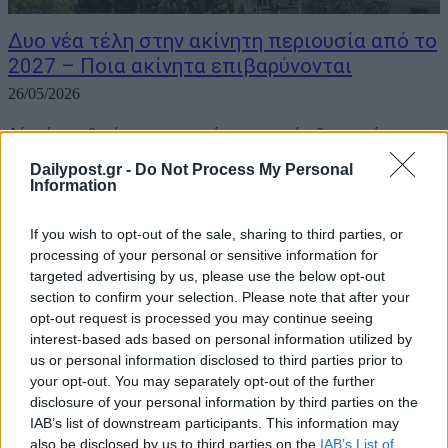
Δυο νέα τέλη στην ακίνητη περιουσία από το
2027 – Ποια ακίνητα επιβαρύνονται
26/05/2026
Δύο νέες επιβαρύνσεις για τα ακίνητα, οι οποίες θα εισπράττονται
μέσω των λογαριασμών ηλεκτρικού ρεύματος, περιλαμβάνει το
Dailypost.gr -
Do Not Process My Personal
σχέδιο του νέου Κώδικα Τοπικής Αυτοδιοίκησης που έχει τεθεί σε
Information
δημόσια διαβούλευση από τις 20 Μαΐου. Εφόσον το πλαίσιο
προχωρήσει χωρίς ουσιαστικές...
If you wish to opt-out of the sale, sharing to third parties, or
processing of your personal or sensitive information for
targeted advertising by us, please use the below opt-out
section to confirm your selection. Please note that after your
opt-out request is processed you may continue seeing
interest-based ads based on personal information utilized by
us or personal information disclosed to third parties prior to
your opt-out. You may separately opt-out of the further
disclosure of your personal information by third parties on the
IAB’s list of downstream participants. This information may
also be disclosed by us to third parties on the
IAB’s List of