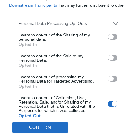
Downstream Participants
that may further disclose it to other
third parties.
Personal Data Processing Opt Outs
«ΕΝΦΙΑ από το παράθυρο»: Έρχονται νέοι
φόροι στα ακίνητα με τον νέο κώδικα
I want to opt-out of the Sharing of my
personal data.
τοπικής αυτοδιοίκησης
Opted In
25/05/2026
I want to opt-out of the Sale of my
Personal Data.
Νέα φορολόγηση για τα ακίνητα αναμένεται να φέρει ο νέος
Opted In
κώδικας τοπικής αυτοδιοίκησης με την Πανελλήνια Ομοσπονδία
Ιδιοκτητών Ακινήτων να κάνει λόγο για «ΕΝΦΙΑ από το
I want to opt-out of processing my
Personal Data for Targeted Advertising.
παράθυρο». Σύμφωνα με σχετικό ρεπορτάζ του ΣΚΑΪ, σχέδιο
Opted In
νόμου προβλέπει τη θέσπιση του Τέλους...
I want to opt-out of Collection, Use,
1
2
3
...
12
Σελίδα 1 από 12
Retention, Sale, and/or Sharing of my
Personal Data that Is Unrelated with the
Purposes for which it was collected.
Opted Out
CONFIRM
ΡΟΗ ΕΙΔΗΣΕΩΝ