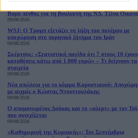
Βαρύ πένθος για τη βουλευτή της ΝΔ, Τζίνα Οικον
09/08/2026
WSJ: Ο Τραμπ εξετάζει τη λήξη του πολέμου με
υποχώρηση στο πυρηνικό ζήτημα του Ιράν
09/08/2026
Σκέρτσος: «Στατιστική παγίδα ότι 7 στους 10 έχου
καταθέσεις κάτω από 1.000 ευρώ» – Τι δείχνουν τα
στοιχεία
09/08/2026
Νέα απώλεια για το κόμμα Καρυστιανού: Αποχώρη
με αιχμές ο Κώστας Ντουντουλάκης
09/08/2026
Ο απομονωμένος Δούκας και το «φλερτ» με τον Τσ
που συνεχίζεται
09/08/2026
«Καθημερινή της Κυριακής»: Τον Σεπτέμβριο