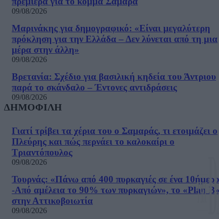
πρεμιέρα για το κόμμα Σαμαρά
09/08/2026
Μαρινάκης για δημογραφικό: «Είναι μεγαλύτερη
πρόκληση για την Ελλάδα – Δεν λύνεται από τη μια
μέρα στην άλλη»
09/08/2026
Βρετανία: Σχέδιο για βασιλική κηδεία του Άντριου
παρά το σκάνδαλο – Έντονες αντιδράσεις
09/08/2026
ΔΗΜΟΦΙΛΗ
Γιατί τρίβει τα χέρια του ο Σαμαράς, τι ετοιμάζει ο
Πλεύρης και πώς περνάει το καλοκαίρι ο
Τριαντόπουλος
09/08/2026
Τουρνάς: «Πάνω από 400 πυρκαγιές σε ένα 10ήμερ
-Από αμέλεια το 90% των πυρκαγιών», το «Plan B
στην Αττικοβοιωτία
09/08/2026