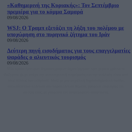
«Καθημερινή της Κυριακής»: Τον Σεπτέμβριο
πρεμιέρα για το κόμμα Σαμαρά
09/08/2026
WSJ: Ο Τραμπ εξετάζει τη λήξη του πολέμου με
υποχώρηση στο πυρηνικό ζήτημα του Ιράν
09/08/2026
Δεύτερη πηγή εισοδήματος για τους επαγγελματίες
ψαράδες ο αλιευτικός τουρισμός
09/08/2026
Μία ομάδα έμπειρων δημοσιογράφων δημιούργησαν πριν μερικά χρόνια το
dailypost.gr, με στόχο την αντικειμενική ενημέρωση και την ανάλυση πίσω από
τους τίτλους των ειδήσεων. Μαζί με μια μαχητική δημοσιογραφική ομάδα,
αποκαλύπτουν πολιτικά και παραπολιτικά θέματα, γράφουν επωνύμως την
άποψη τους, με γνώμονα τον ενημερωμένο αναγνώστη.
DAILYPOST.GR – ΤΑΥΤΌΤΗΤΑ