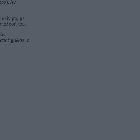
ορά). Αν
 ακίνητο, με
 απόδοσή του.
λών
 αποζημιώσει ο