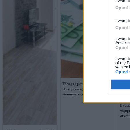
I want t
Opted 
I want t
Opted 
I want 
Advertis
Opted 
I want t
of my P
was col
Opted 
Τέλος τα μετρητά στα ενοίκια:
Οι κυρώσεις για ιδιοκτήτες και
ενοικιαστές από 1η Οκτωβρίου
Ενοίκ
νόμιμη
δικαι