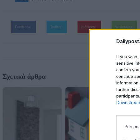
Facebook
Twitter
Pinterest
WhatsApp
Dailypost.
If you wish 
sensitive in
confirm you
Σχετικά άρθρα
continue se
information 
further disc
participants
Downstream 
Persona