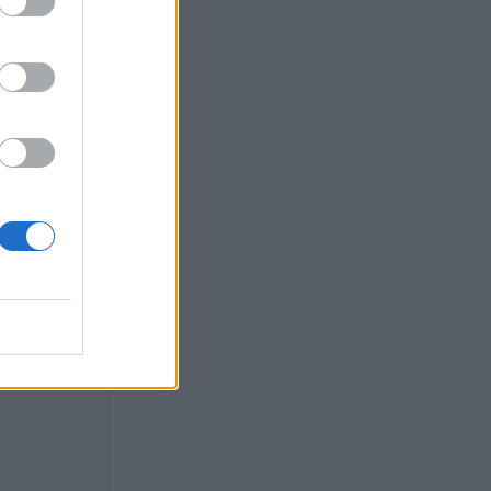
ιούμαι ως
άν ο ιδιοκτήτης
ι βλάβες