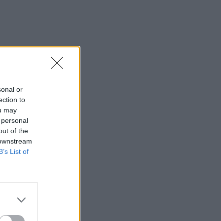
sonal or
ection to
ou may
 personal
out of the
 downstream
B’s List of