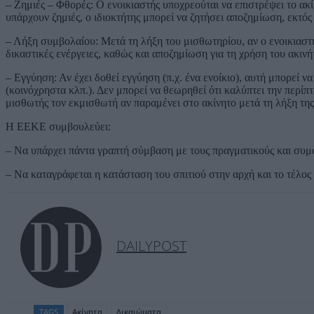
– Ζημιές – Φθορές: Ο ενοικιαστής υποχρεούται να επιστρέψει το ακ
υπάρχουν ζημιές, ο ιδιοκτήτης μπορεί να ζητήσει αποζημίωση, εκτό
– Λήξη συμβολαίου: Μετά τη λήξη του μισθωτηρίου, αν ο ενοικιαστής
δικαστικές ενέργειες, καθώς και αποζημίωση για τη χρήση του ακινή
– Εγγύηση: Αν έχει δοθεί εγγύηση (π.χ. ένα ενοίκιο), αυτή μπορεί
(κοινόχρηστα κλπ.). Δεν μπορεί να θεωρηθεί ότι καλύπτει την περί
μισθωτής τον εκμισθωτή αν παραμένει στο ακίνητο μετά τη λήξη τη
Η ΕΕΚΕ συμβουλεύει:
– Να υπάρχει πάντα γραπτή σύμβαση με τους πραγματικούς και συμ
– Να καταγράφεται η κατάσταση του σπιτιού στην αρχή και το τέλος
DAILYPOST
TAGS
Ακίνητα
Δικαιώματα