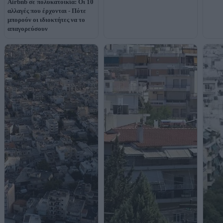
Airbnb σε πολυκατοικία: Οι 10
αλλαγές που έρχονται - Πότε
μπορούν οι ιδιοκτήτες να το
απαγορεύσουν