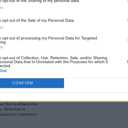
o opt-out of the Sharing of my personal data.
In
o opt-out of the Sale of my Personal Data.
In
to opt-out of processing my Personal Data for Targeted
ing.
In
o opt-out of Collection, Use, Retention, Sale, and/or Sharing
ersonal Data that Is Unrelated with the Purposes for which it
lected.
Out
Ενοικίαση σπιτιού: Πότε ο
ΕΕΚΕ: Τι δικα
ιδιοκτήτης μπορεί να κρατήσει
ενοικιαστής, ε
CONFIRM
την εγγύηση και πότε
δεν επισκευάζε
υποχρεούται να την επιστρέψει
ια: Πότε η αύξηση είναι
 - Ποια είναι τα
ώματα των ενοικιαστών