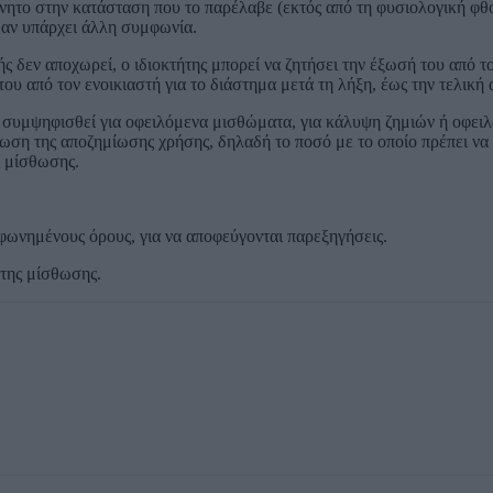
ίνητο στην κατάσταση που το παρέλαβε (εκτός από τη φυσιολογική φθ
ς αν υπάρχει άλλη συμφωνία.
 δεν αποχωρεί, ο ιδιοκτήτης μπορεί να ζητήσει την έξωσή του από το
του από τον ενοικιαστή για το διάστημα μετά τη λήξη, έως την τελική
 να συμψηφισθεί για οφειλόμενα μισθώματα, για κάλυψη ζημιών ή οφει
πτωση της αποζημίωσης χρήσης, δηλαδή το ποσό με το οποίο πρέπει να
ς μίσθωσης.
φωνημένους όρους, για να αποφεύγονται παρεξηγήσεις.
 της μίσθωσης.