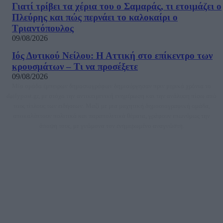
Γιατί τρίβει τα χέρια του ο Σαμαράς, τι ετοιμάζει ο
Πλεύρης και πώς περνάει το καλοκαίρι ο
Τριαντόπουλος
09/08/2026
Ιός Δυτικού Νείλου: Η Αττική στο επίκεντρο των
κρουσμάτων – Τι να προσέξετε
09/08/2026
Μία ομάδα έμπειρων δημοσιογράφων δημιούργησαν πριν μερικά χρόνια το
dailypost.gr, με στόχο την αντικειμενική ενημέρωση και την ανάλυση πίσω από
τους τίτλους των ειδήσεων. Μαζί με μια μαχητική δημοσιογραφική ομάδα,
αποκαλύπτουν πολιτικά και παραπολιτικά θέματα, γράφουν επωνύμως την
άποψη τους, με γνώμονα τον ενημερωμένο αναγνώστη.
DAILYPOST.GR – ΤΑΥΤΌΤΗΤΑ
Ιδιοκτήτρια εταιρεία: «ΝΟΗΣΙΣ ΙΚΕ»