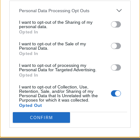
Ελλάδα
Personal Data Processing Opt Outs
12/04/2019
I want to opt-out of the Sharing of my
Η Deutsche Welle, μετά το BBC, σε άρθρο της κάνει λόγο για
personal data.
σλαβομακεδονική μεινότητα στην Ελλάδα με αφορμή τη δικαστική
Opted In
διαμάχη που εκδικάζεται στο Πρωτοδικείο Σερρών. Στην
I want to opt-out of the Sale of my
ιστοσελίδα της Πανελλήνιας Ομοσπονδίας Πολιτιστικών
Personal Data.
Συλλόγων Μακεδόνων αναφέρεται ότι την Τρίτη 9 Απριλίου
Opted In
2019...
I want to opt-out of processing my
Personal Data for Targeted Advertising.
1
2
Σελίδα 1 από 2
Opted In
I want to opt-out of Collection, Use,
Retention, Sale, and/or Sharing of my
Personal Data that Is Unrelated with the
Purposes for which it was collected.
ΡΟΗ ΕΙΔΗΣΕΩΝ
Opted Out
CONFIRM
Βρετανία: Σχέδιο για βασιλική κηδεία του Άντριου
παρά το σκάνδαλο – Έντονες αντιδράσεις
09/08/2026