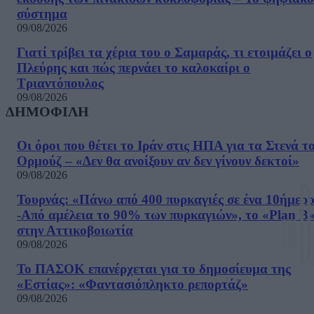
σύστημα
09/08/2026
Γιατί τρίβει τα χέρια του ο Σαμαράς, τι ετοιμάζει ο
Πλεύρης και πώς περνάει το καλοκαίρι ο
Τριαντόπουλος
09/08/2026
ΔΗΜΟΦΙΛΗ
Οι όροι που θέτει το Ιράν στις ΗΠΑ για τα Στενά τ
Ορμούζ – «Δεν θα ανοίξουν αν δεν γίνουν δεκτοί»
09/08/2026
Τουρνάς: «Πάνω από 400 πυρκαγιές σε ένα 10ήμερ
-Από αμέλεια το 90% των πυρκαγιών», το «Plan B
στην Αττικοβοιωτία
09/08/2026
Το ΠΑΣΟΚ επανέρχεται για το δημοσίευμα της
«Εστίας»: «Φαντασιόπληκτο ρεπορτάζ»
09/08/2026