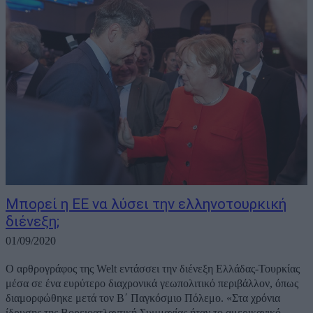
Μπορεί η ΕΕ να λύσει την ελληνοτουρκική
διένεξη;
01/09/2020
Ο αρθρογράφος της Welt εντάσσει την διένεξη Ελλάδας-Τουρκίας
μέσα σε ένα ευρύτερο διαχρονικά γεωπολιτικό περιβάλλον, όπως
διαμορφώθηκε μετά τον Β΄ Παγκόσμιο Πόλεμο. «Στα χρόνια
ίδρυσης της Βορειοατλαντική Συμμαχίας ήταν το αμερικανικό