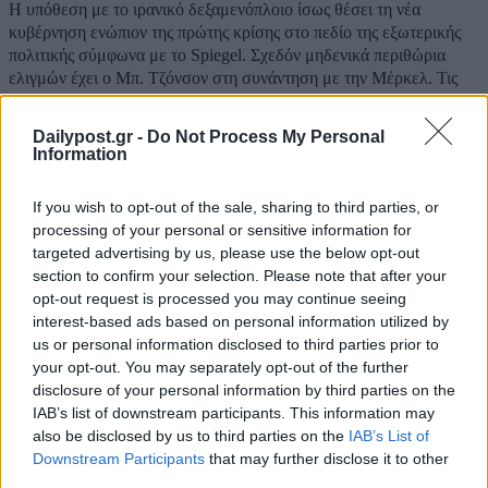
Η υπόθεση με το ιρανικό δεξαμενόπλοιο ίσως θέσει τη νέα
κυβέρνηση ενώπιον της πρώτης κρίσης στο πεδίο της εξωτερικής
πολιτικής σύμφωνα με το Spiegel. Σχεδόν μηδενικά περιθώρια
ελιγμών έχει ο Μπ. Τζόνσον στη συνάντηση με την Μέρκελ. Τις
πολιτικές διαστάσεις του...
Dailypost.gr -
Do Not Process My Personal
Information
If you wish to opt-out of the sale, sharing to third parties, or
processing of your personal or sensitive information for
targeted advertising by us, please use the below opt-out
section to confirm your selection. Please note that after your
opt-out request is processed you may continue seeing
interest-based ads based on personal information utilized by
us or personal information disclosed to third parties prior to
your opt-out. You may separately opt-out of the further
disclosure of your personal information by third parties on the
IAB’s list of downstream participants. This information may
also be disclosed by us to third parties on the
IAB’s List of
Μετά το BBC και η Deutsche Welle
Downstream Participants
that may further disclose it to other
ανακαλύπτει “μακεδονική μειονότητα” στην
third parties.