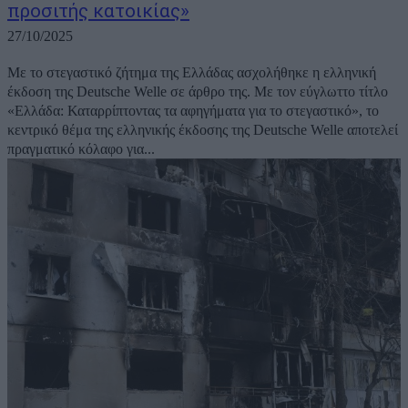
προσιτής κατοικίας»
27/10/2025
Με το στεγαστικό ζήτημα της Ελλάδας ασχολήθηκε η ελληνική
έκδοση της Deutsche Welle σε άρθρο της. Με τον εύγλωττο τίτλο
«Ελλάδα: Καταρρίπτοντας τα αφηγήματα για το στεγαστικό», το
κεντρικό θέμα της ελληνικής έκδοσης της Deutsche Welle αποτελεί
πραγματικό κόλαφο για...