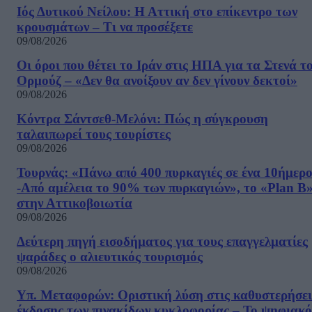
Ιός Δυτικού Νείλου: Η Αττική στο επίκεντρο των
κρουσμάτων – Τι να προσέξετε
09/08/2026
Οι όροι που θέτει το Ιράν στις ΗΠΑ για τα Στενά τ
Ορμούζ – «Δεν θα ανοίξουν αν δεν γίνουν δεκτοί»
09/08/2026
Κόντρα Σάντσεθ-Μελόνι: Πώς η σύγκρουση
ταλαιπωρεί τους τουρίστες
09/08/2026
Τουρνάς: «Πάνω από 400 πυρκαγιές σε ένα 10ήμερ
-Από αμέλεια το 90% των πυρκαγιών», το «Plan B
στην Αττικοβοιωτία
09/08/2026
Δεύτερη πηγή εισοδήματος για τους επαγγελματίες
ψαράδες ο αλιευτικός τουρισμός
09/08/2026
Υπ. Μεταφορών: Οριστική λύση στις καθυστερήσει
έκδοσης των πινακίδων κυκλοφορίας – Το ψηφιακό