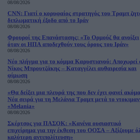
08/08/2026
CNN: Γιατί ο κορυφαίος στρατηγός του Τραμπ ζητ
διπλωματική έξοδο από το Ιράν
08/08/2026
Φρουροί της Επανάστασης: «Το Ορμούζ θα ανοίξει
όταν οι ΗΠΑ αποδεχθούν τους όρους του Ιράν»
08/08/2026
Νέο πλήγμα για το κόμμα Καρυστιανού: Αποχωρεί 
Νίκος Μπρουτζάκης – Καταγγέλει αυθαιρεσία και
φίμωση
08/08/2026
«Θα δείξει μια πλευρά της που δεν έχει φανεί ακόμ
Νέα σειρά για τη Μελάνια Τραμπ μετά το ντοκιμαν
«Melania»
08/08/2026
Σκέρτσος για ΠΑΣΟΚ: «Κανένα ουσιαστικό
επιχείρημα για την έκθεση του ΟΟΣΑ – Αξίζουμε ό
καλύτερη αντιπολίτευση»