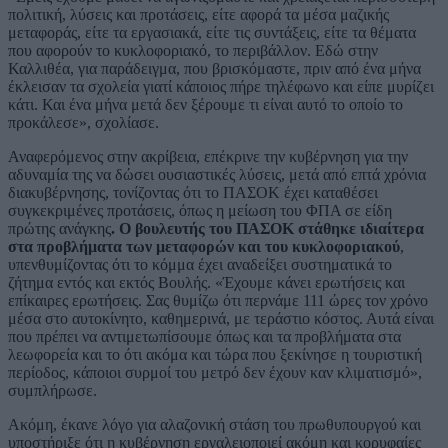
πολιτική, λύσεις και προτάσεις, είτε αφορά τα μέσα μαζικής
μεταφοράς, είτε τα εργασιακά, είτε τις συντάξεις, είτε τα θέματα
που αφορούν το κυκλοφοριακό, το περιβάλλον. Εδώ στην
Καλλιθέα, για παράδειγμα, που βρισκόμαστε, πριν από ένα μήνα
έκλεισαν τα σχολεία γιατί κάποιος πήρε τηλέφωνο και είπε μυρίζει
κάτι. Και ένα μήνα μετά δεν ξέρουμε τι είναι αυτό το οποίο το
προκάλεσε», σχολίασε.
Αναφερόμενος στην ακρίβεια, επέκρινε την κυβέρνηση για την
αδυναμία της να δώσει ουσιαστικές λύσεις, μετά από επτά χρόνια
διακυβέρνησης, τονίζοντας ότι το ΠΑΣΟΚ έχει καταθέσει
συγκεκριμένες προτάσεις, όπως η μείωση του ΦΠΑ σε είδη
πρώτης ανάγκης
. Ο βουλευτής του ΠΑΣΟΚ στάθηκε ιδιαίτερα
στα προβλήματα των μεταφορών και του κυκλοφοριακού
,
υπενθυμίζοντας ότι το κόμμα έχει αναδείξει συστηματικά το
ζήτημα εντός και εκτός Βουλής. «Έχουμε κάνει ερωτήσεις και
επίκαιρες ερωτήσεις. Σας θυμίζω ότι περνάμε 111 ώρες τον χρόνο
μέσα στο αυτοκίνητο, καθημερινά, με τεράστιο κόστος. Αυτά είναι
που πρέπει να αντιμετωπίσουμε όπως και τα προβλήματα στα
λεωφορεία και το ότι ακόμα και τώρα που ξεκίνησε η τουριστική
περίοδος, κάποιοι συρμοί του μετρό δεν έχουν καν κλιματισμό»,
συμπλήρωσε.
Ακόμη, έκανε λόγο για αλαζονική στάση του πρωθυπουργού και
υποστήριξε ότι η κυβέρνηση εργαλειοποιεί ακόμη και κορυφαίες