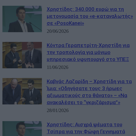
Χρηστίδης: 340.000 ευρώ για τη
μετονομασία του «e-καταναλωτής»
σε «PosoKanei»
20/06/2026
Κόντρα Γεραπετρίτη-Χρηστίδη για
την τροπολογία για μόνιμο
υπηρεσιακό υφυπουργό στο ΥΠΕΞ
11/06/2026
Καβγάς Λαζαρίδη – Χρηστίδη για τα
Ίμια: «Οδηγήσατε τους 3 ήρωες
αξιωματικούς στο θάνατο» – «Να
ανακαλέσει το “γκριζάρισμα”»
28/01/2026
Χρηστίδης: Αισχρά ψέματα του
Τσίπρα για την Φώφη Γεννηματά