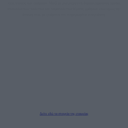
τους τίτλους των ειδήσεων. Μαζί με μια μαχητική δημοσιογραφική ομάδα,
αποκαλύπτουν πολιτικά και παραπολιτικά θέματα, γράφουν επωνύμως την
άποψη τους, με γνώμονα τον ενημερωμένο αναγνώστη.
DAILYPOST.GR – ΤΑΥΤΌΤΗΤΑ
Ιδιοκτήτρια εταιρεία: «ΝΟΗΣΙΣ ΙΚΕ»
Έδρα: Δήμος Αμαρουσίου Αττικής, Αγ. Αθανασίου αρ. 21, Τ.Κ. 15125
ΑΦΜ: 801093076, Δ.Ο.Υ.: ΚΕΦΟΔΕ ΑΤΤΙΚΗΣ, E-mail: press@dailypost.gr, Τηλ.
επικοινωνίας: 2108066997
Νόμιμος Εκπρόσωπος: Ζαχαρός Σταμάτης
Μέτοχοι: Ζαχαρός Σταμάτης, Κουβαράς Γεώργιος, ΥΠΗΡΕΣΙΕΣ ΠΡΟΗΓΜΕΝΗΣ
ΤΕΧΝΟΛΟΓΙΑΣ ΠΑΡΑΓΩΓΗΣ ΟΠΤΙΚΟΑΚΟΥΣΤΙΚΩΝ ΜΕΣΩΝ ΜΕΛΕΤΩΝ ΚΑΙ
ΠΑΡΟΧΗΣ ΥΠΗΡΕΣΙΩΝ PLD PLUS ΑΝΩΝ ΕΤΑΙΡΙΑ
Δικαιούχος του ονόματος τομέα (dailypost.gr): ΝΟΗΣΙΣ ΙΚΕ
Διευθυντής/Διαχειριστής: Ζαχαρός Σταμάτης
Διευθυντής Σύνταξης: Ρενάτο Λέκκα
Δείτε εδώ τα στοιχεία της εταιρείας