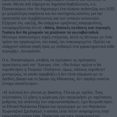
οποίο τίθεται από σήμερα σε δημόσια διαβούλευση, ο κ.
Παπασταύρου είπε ότι δημιουργεί ένα πλαίσιο ανάπτυξης των ΑΠΕ
με μεγαλύτερη σαφήνεια και πιο αυστηρούς κανόνες για την
προστασία του περιβάλλοντος και των τοπικών κοινωνιών.
Εξήγησε ότι, εφεξής, θα υπάρχουν οριζόντιες απαγορεύσεις,
υπογραμμίζοντας ότι σε
«δάση, δασικές εκτάσεις και περιοχές
Natura δεν θα μπορούν να μπαίνουν τα φωτοβολταϊκά.
Θέλουμε ανανεώσιμες πηγές ενέργειας, αλλά τις θέλουμε με έναν
τρόπο πιο οργανωμένο, πιο σαφή, πιο νοικοκυρεμένο. Πρέπει να
υπάρχουν κάποια σαφή όρια, με σεβασμό στα χαρακτηριστικά κάθε
περιοχής», διευκρίνισε.
Ο κ. Παπασταύρου, κληθείς να σχολιάσει τις πρόσφατες
προκλήσεις από την ‘Αγκυρα, είπε: «Να δούμε πρώτα τι θα
νομοθετήσει η Τουρκία. Οτιδήποτε, όμως, κάποιος νομοθετεί
μονομερώς, το οποίο παραβιάζει ή δεν είναι σύμφωνο με το
Διεθνές Δίκαιο και το Δίκαιο της Θάλασσας, δεν παράγει κανένα
έννομο αποτέλεσμα».
«Η πολιτική δεν γίνεται με βιασύνη. Γίνεται με σχέδιο. Τους
τελευταίους 12 μήνες η χώρα μας έχει προχωρήσει με ταχύτατους
ρυθμούς την ανάπτυξη των υδρογονανθράκων, έχει θεσμοθετήσει
τα Εθνικά Θαλάσσια Πάρκα και προχώρησε με τον Θαλάσσιο
Χωροταξικό Σχεδιασμό, ο οποίος είναι πλέον αναρτημένος στην
ευρωπαϊκή ιστοσελίδα. Πρόκειται για τρεις συγκεκριμένες,