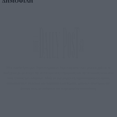
ΔΗΜΟΦΙΛΗ
Μία ομάδα έμπειρων δημοσιογράφων δημιούργησαν πριν μερικά χρόνια το
dailypost.gr, με στόχο την αντικειμενική ενημέρωση και την ανάλυση πίσω από
τους τίτλους των ειδήσεων. Μαζί με μια μαχητική δημοσιογραφική ομάδα,
αποκαλύπτουν πολιτικά και παραπολιτικά θέματα, γράφουν επωνύμως την
άποψη τους, με γνώμονα τον ενημερωμένο αναγνώστη.