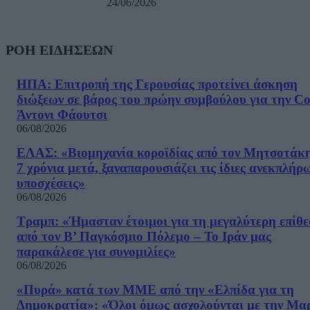
24/06/2026
ΡΟΗ ΕΙΔΗΣΕΩΝ
ΗΠΑ: Επιτροπή της Γερουσίας προτείνει άσκηση
διώξεων σε βάρος του πρώην συμβούλου για την Co
Άντονι Φάουτσι
06/08/2026
ΕΛΑΣ: «Βιομηχανία κοροϊδίας από τον Μητσοτάκ
7 χρόνια μετά, ξαναπαρουσιάζει τις ίδιες ανεκπλήρ
υποσχέσεις»
06/08/2026
Τραμπ: «Ήμασταν έτοιμοι για τη μεγαλύτερη επίθ
από τον Β’ Παγκόσμιο Πόλεμο – Το Ιράν μας
παρακάλεσε για συνομιλίες»
06/08/2026
«Πυρά» κατά των ΜΜΕ από την «Ελπίδα για τη
Δημοκρατία»: «Όλοι όμως ασχολούνται με την Μα