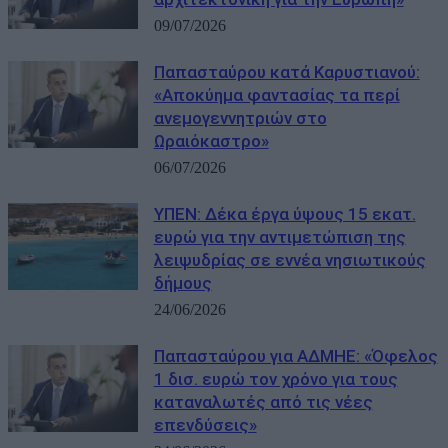
09/07/2026
Παπασταύρου κατά Καρυστιανού:
«Αποκύημα φαντασίας τα περί
ανεμογεννητριών στο
Ωραιόκαστρο»
06/07/2026
ΥΠΕΝ: Δέκα έργα ύψους 15 εκατ.
ευρώ για την αντιμετώπιση της
λειψυδρίας σε εννέα νησιωτικούς
δήμους
24/06/2026
Παπασταύρου για ΑΔΜΗΕ: «Όφελος
1 δισ. ευρώ τον χρόνο για τους
καταναλωτές από τις νέες
επενδύσεις»