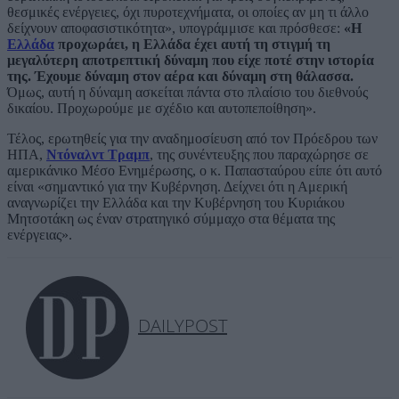
θεσμικές ενέργειες, όχι πυροτεχνήματα, οι οποίες αν μη τι άλλο
δείχνουν αποφασιστικότητα», υπογράμμισε και πρόσθεσε:
«Η
Ελλάδα
προχωράει, η Ελλάδα έχει αυτή τη στιγμή τη
μεγαλύτερη αποτρεπτική δύναμη που είχε ποτέ στην ιστορία
της. Έχουμε δύναμη στον αέρα και δύναμη στη θάλασσα.
Όμως, αυτή η δύναμη ασκείται πάντα στο πλαίσιο του διεθνούς
δικαίου. Προχωρούμε με σχέδιο και αυτοπεποίθηση».
Τέλος, ερωτηθείς για την αναδημοσίευση από τον Πρόεδρου των
ΗΠΑ,
Ντόναλντ Τραμπ
, της συνέντευξης που παραχώρησε σε
αμερικάνικο Μέσο Ενημέρωσης, ο κ. Παπασταύρου είπε ότι αυτό
είναι «σημαντικό για την Κυβέρνηση. Δείχνει ότι η Αμερική
αναγνωρίζει την Ελλάδα και την Κυβέρνηση του Κυριάκου
Μητσοτάκη ως έναν στρατηγικό σύμμαχο στα θέματα της
ενέργειας».
DAILYPOST