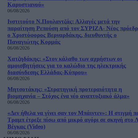
Καρυστιανού»
06/08/2026
Ινστιτούτο Ν.Πουλαντζάς: Αλλαγές μετά την
παραίτηση Ρεπούση από τον ΣΥΡΙΖΑ- Νέος πρόεδρ
ο Χριστόφορος Βερναρδάκης, διευθυντής ο
Παναγιώτης Κορμάς
06/08/2026
Χατζηδάκης: «Στον κάλαθο των αχρήστων οι
αμφισβητήσεις για το καλώδιο της ηλεκτρικής
διασύνδεσης Ελλάδας-Κύπρου»
06/08/2026
Μητσοτάκης: «Στρατηγική προτεραιότητα η
βιομηχανία – Στόχος ένα νέο αναπτυξιακό άλμα»
06/08/2026
«Δεν ήθελα να γίνει σαν τον Μπάιντεν»: Η στιγμή π
Τραμπ έτρεξε πίσω από μικρό αγόρι σε σκηνή στο 
Βέγκας (Video)
06/08/2026