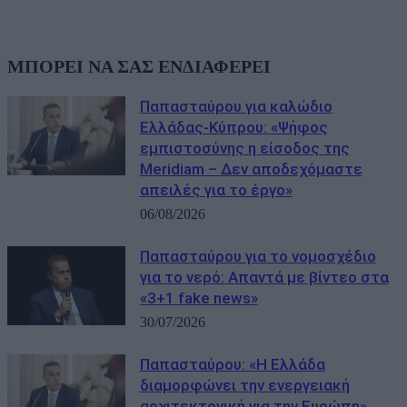
ΜΠΟΡΕΙ ΝΑ ΣΑΣ ΕΝΔΙΑΦΕΡΕΙ
Παπασταύρου για καλώδιο
Ελλάδας-Κύπρου: «Ψήφος
εμπιστοσύνης η είσοδος της
Meridiam – Δεν αποδεχόμαστε
απειλές για το έργο»
06/08/2026
Παπασταύρου για το νομοσχέδιο
για το νερό: Απαντά με βίντεο στα
«3+1 fake news»
30/07/2026
Παπασταύρου: «Η Ελλάδα
διαμορφώνει την ενεργειακή
αρχιτεκτονική για την Ευρώπη»