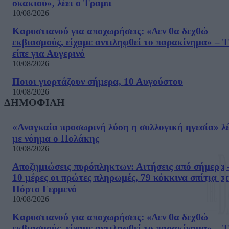
σκακιού», λέει ο Τραμπ
10/08/2026
Καρυστιανού για αποχωρήσεις: «Δεν θα δεχθώ
εκβιασμούς, είχαμε αντιληφθεί το παρακίνημα» – Τ
είπε για Αυγερινό
10/08/2026
Ποιοι γιορτάζουν σήμερα, 10 Αυγούστου
10/08/2026
ΔΗΜΟΦΙΛΗ
«Αναγκαία προσωρινή λύση η συλλογική ηγεσία» λέ
με νόημα ο Πολάκης
10/08/2026
Αποζημιώσεις πυρόπληκτων: Αιτήσεις από σήμερα 
10 μέρες οι πρώτες πληρωμές, 79 κόκκινα σπίτια σ
Πόρτο Γερμενό
10/08/2026
Καρυστιανού για αποχωρήσεις: «Δεν θα δεχθώ
εκβιασμούς, είχαμε αντιληφθεί το παρακίνημα» – Τ