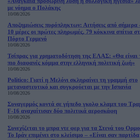
«Αναγκαία προσωρινή λύση η συλλογική ηγεσία» λέ
με νόημα ο Πολάκης
10/08/2026
Αποζημιώσεις πυρόπληκτων: Αιτήσεις από σήμερα 
10 μέρες οι πρώτες πληρωμές, 79 κόκκινα σπίτια σ
Πόρτο Γερμενό
10/08/2026
Τσίπρας για χρηματοδότηση της ΕΛΑΣ: «Θα είναι 
πιο διαφανές κόμμα στην ελληνική πολιτική ζωή»
10/08/2026
Politico: Γιατί η Μελόνι σκληραίνει τη γραμμή στο
μεταναστευτικό και συγκρούεται με την Ισπανία
10/08/2026
Συναγερμός κοντά σε γήπεδο γκολφ κλαμπ του Τρα
F-16 αναχαίτισαν δύο πολιτικά αεροσκάφη
10/08/2026
Συνεχίζεται το μπρα ντε φερ για τα Στενά του Ορμο
Το Ιράν επιμένει στο κλείσιμο – «Είναι σαν παρτίδα