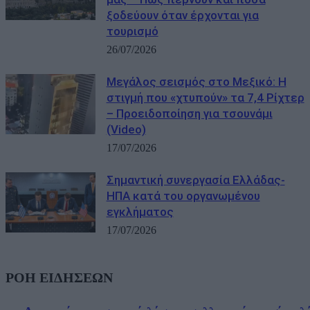
ξοδεύουν όταν έρχονται για
τουρισμό
26/07/2026
Μεγάλος σεισμός στο Μεξικό: Η
στιγμή που «χτυπούν» τα 7,4 Ρίχτερ
– Προειδοποίηση για τσουνάμι
(Video)
17/07/2026
Σημαντική συνεργασία Ελλάδας-
ΗΠΑ κατά του οργανωμένου
εγκλήματος
17/07/2026
ΡΟΗ ΕΙΔΗΣΕΩΝ