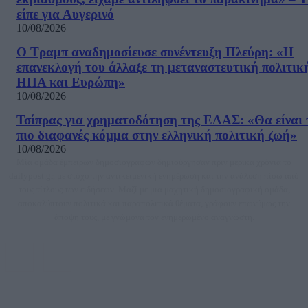
είπε για Αυγερινό
10/08/2026
Ο Τραμπ αναδημοσίευσε συνέντευξη Πλεύρη: «Η
επανεκλογή του άλλαξε τη μεταναστευτική πολιτικ
ΗΠΑ και Ευρώπη»
10/08/2026
Τσίπρας για χρηματοδότηση της ΕΛΑΣ: «Θα είναι 
πιο διαφανές κόμμα στην ελληνική πολιτική ζωή»
10/08/2026
Μία ομάδα έμπειρων δημοσιογράφων δημιούργησαν πριν μερικά χρόνια το
dailypost.gr, με στόχο την αντικειμενική ενημέρωση και την ανάλυση πίσω από
τους τίτλους των ειδήσεων. Μαζί με μια μαχητική δημοσιογραφική ομάδα,
αποκαλύπτουν πολιτικά και παραπολιτικά θέματα, γράφουν επωνύμως την
άποψη τους, με γνώμονα τον ενημερωμένο αναγνώστη.
DAILYPOST.GR – ΤΑΥΤΌΤΗΤΑ