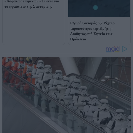
«Ασφαλώς επιμένω» - Τι είπε για
το ηφαίστειο της Σαντορίνης
Ισχυρός σεισμός 5,7 Ρίχτερ
ταρακούνησε την Κρήτη –
Αισθητός από Σητεία έως
Ηράκλειο