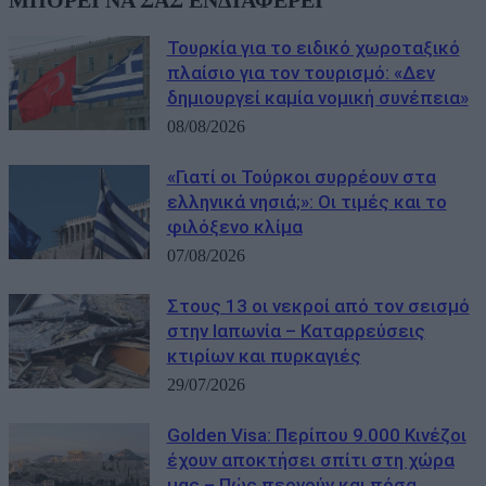
Τουρκία για το ειδικό χωροταξικό
πλαίσιο για τον τουρισμό: «Δεν
δημιουργεί καμία νομική συνέπεια»
08/08/2026
«Γιατί οι Τούρκοι συρρέουν στα
ελληνικά νησιά;»: Οι τιμές και το
φιλόξενο κλίμα
07/08/2026
Στους 13 οι νεκροί από τον σεισμό
στην Ιαπωνία – Καταρρεύσεις
κτιρίων και πυρκαγιές
29/07/2026
Golden Visa: Περίπου 9.000 Κινέζοι
έχουν αποκτήσει σπίτι στη χώρα
μας – Πώς περνούν και πόσα