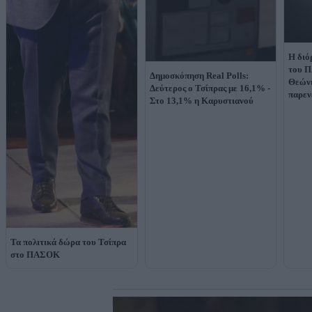
Η διό
του Π
Δημοσκόπηση Real Polls:
Θεώνη
Δεύτερος ο Τσίπρας με 16,1% -
παρεν
Στο 13,1% η Καρυστιανού
Τα πολιτικά δώρα του Τσίπρα
στο ΠΑΣΟΚ