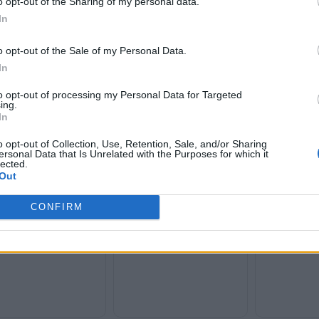
o opt-out of the Sharing of my personal data.
In
o opt-out of the Sale of my Personal Data.
In
to opt-out of processing my Personal Data for Targeted
κόπηση GPO: Δεύτερη η
ing.
με 13,2% - Από που
In
Τα ψιλά γράμματα των
Αναστάτωση 
ουν Τσίπρας και
δημοσκοπήσεων και τα χοντρά
ανασχεδιασμός
στιανού
o opt-out of Collection, Use, Retention, Sale, and/or Sharing
προβλήματα Ανδρουλάκη,
στο Μαξίμου, 
ersonal Data that Is Unrelated with the Purposes for which it
Φάμελλου, Σακελλαρίδη,
δεξιά και αρισ
lected.
Κωνσταντοπούλου
Out
CONFIRM