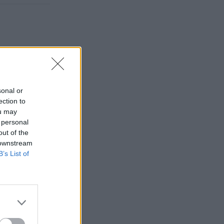
sonal or
ection to
ou may
 personal
out of the
 downstream
B’s List of