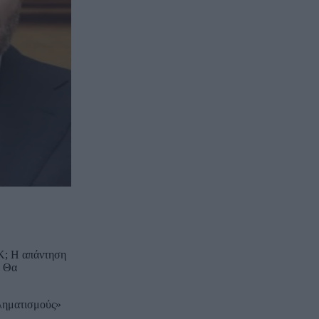
Κ; Η απάντηση
. Θα
βληματισμούς»