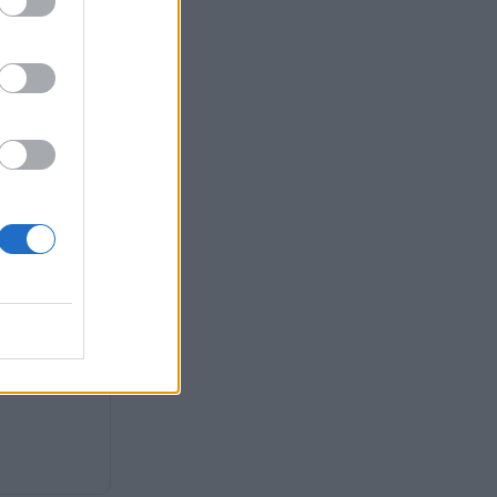
στο ΠΑΣΟΚ,
 στρατηγικής
ανακατατάξεις
τερά της ΝΔ