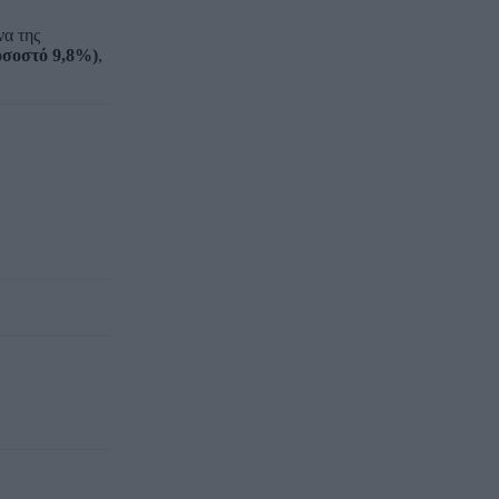
να της
οσοστό 9,8%)
,