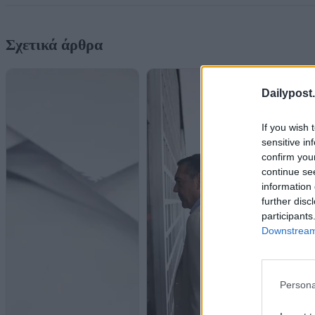
Σχετικά άρθρα
Dailypost.
If you wish 
sensitive in
confirm you
continue se
information 
further disc
participants
Downstream 
Persona