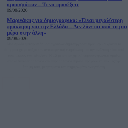
κρουσμάτων – Τι να προσέξετε
09/08/2026
Μαρινάκης για δημογραφικό: «Είναι μεγαλύτερη
πρόκληση για την Ελλάδα – Δεν λύνεται από τη μια
μέρα στην άλλη»
09/08/2026
Μία ομάδα έμπειρων δημοσιογράφων δημιούργησαν πριν μερικά χρόνια το
dailypost.gr, με στόχο την αντικειμενική ενημέρωση και την ανάλυση πίσω από
τους τίτλους των ειδήσεων. Μαζί με μια μαχητική δημοσιογραφική ομάδα,
αποκαλύπτουν πολιτικά και παραπολιτικά θέματα, γράφουν επωνύμως την
άποψη τους, με γνώμονα τον ενημερωμένο αναγνώστη.
DAILYPOST.GR – ΤΑΥΤΌΤΗΤΑ
Ιδιοκτήτρια εταιρεία: «ΝΟΗΣΙΣ ΙΚΕ»
Έδρα: Δήμος Αμαρουσίου Αττικής, Αγ. Αθανασίου αρ. 21, Τ.Κ. 15125
ΑΦΜ: 801093076, Δ.Ο.Υ.: ΚΕΦΟΔΕ ΑΤΤΙΚΗΣ, E-mail: press@dailypost.gr, Τηλ.