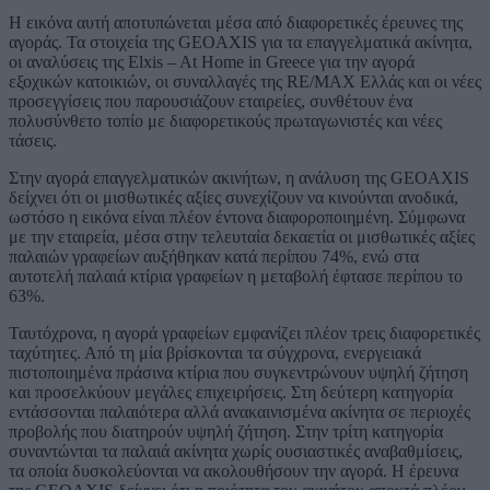
Η εικόνα αυτή αποτυπώνεται μέσα από διαφορετικές έρευνες της
αγοράς. Τα στοιχεία της GEOAXIS για τα επαγγελματικά ακίνητα,
οι αναλύσεις της Elxis – At Home in Greece για την αγορά
εξοχικών κατοικιών, οι συναλλαγές της RE/MAX Ελλάς και οι νέες
προσεγγίσεις που παρουσιάζουν εταιρείες, συνθέτουν ένα
πολυσύνθετο τοπίο με διαφορετικούς πρωταγωνιστές και νέες
τάσεις.
Στην αγορά επαγγελματικών ακινήτων, η ανάλυση της GEOAXIS
δείχνει ότι οι μισθωτικές αξίες συνεχίζουν να κινούνται ανοδικά,
ωστόσο η εικόνα είναι πλέον έντονα διαφοροποιημένη. Σύμφωνα
με την εταιρεία, μέσα στην τελευταία δεκαετία οι μισθωτικές αξίες
παλαιών γραφείων αυξήθηκαν κατά περίπου 74%, ενώ στα
αυτοτελή παλαιά κτίρια γραφείων η μεταβολή έφτασε περίπου το
63%.
Ταυτόχρονα, η αγορά γραφείων εμφανίζει πλέον τρεις διαφορετικές
ταχύτητες. Από τη μία βρίσκονται τα σύγχρονα, ενεργειακά
πιστοποιημένα πράσινα κτίρια που συγκεντρώνουν υψηλή ζήτηση
και προσελκύουν μεγάλες επιχειρήσεις. Στη δεύτερη κατηγορία
εντάσσονται παλαιότερα αλλά ανακαινισμένα ακίνητα σε περιοχές
προβολής που διατηρούν υψηλή ζήτηση. Στην τρίτη κατηγορία
συναντώνται τα παλαιά ακίνητα χωρίς ουσιαστικές αναβαθμίσεις,
τα οποία δυσκολεύονται να ακολουθήσουν την αγορά. Η έρευνα