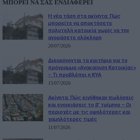
ΜΠΟΡΕΙ ΝΑ ΣΑΣ ΕΝΔΙΑΦΕΡΕΙ
Η νέα τάση στα ακίνητα: Πώς
μπορείτε να αποκτήσετε
πολυτελή κατοικία χωρίς να την
αγοράσετε ολόκληρη
20/07/2026
Διευρύνονται τα κριτήρια για το
πρόγραμμα «Ανακαίνιση Κατοικίας»
– Τι προβλέπει η ΚΥΑ
15/07/2026
Ακίνητα: Πώς κινήθηκαν πωλήσεις
και ενοικιάσεις το β’ τρίμηνο – Οι
περιοχές με τις υψηλότερες και
χαμηλότερες τιμές
11/07/2026