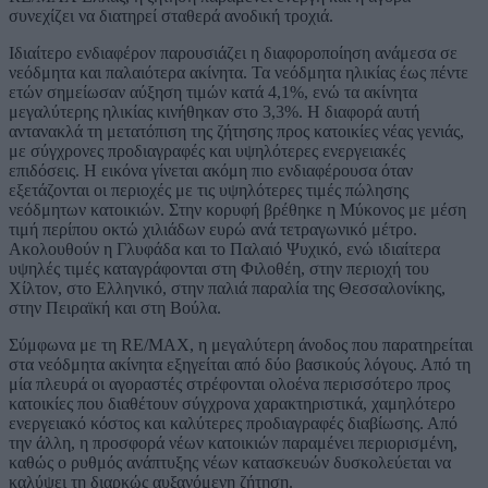
συνεχίζει να διατηρεί σταθερά ανοδική τροχιά.
Ιδιαίτερο ενδιαφέρον παρουσιάζει η διαφοροποίηση ανάμεσα σε
νεόδμητα και παλαιότερα ακίνητα. Τα νεόδμητα ηλικίας έως πέντε
ετών σημείωσαν αύξηση τιμών κατά 4,1%, ενώ τα ακίνητα
μεγαλύτερης ηλικίας κινήθηκαν στο 3,3%. Η διαφορά αυτή
αντανακλά τη μετατόπιση της ζήτησης προς κατοικίες νέας γενιάς,
με σύγχρονες προδιαγραφές και υψηλότερες ενεργειακές
επιδόσεις. Η εικόνα γίνεται ακόμη πιο ενδιαφέρουσα όταν
εξετάζονται οι περιοχές με τις υψηλότερες τιμές πώλησης
νεόδμητων κατοικιών. Στην κορυφή βρέθηκε η Μύκονος με μέση
τιμή περίπου οκτώ χιλιάδων ευρώ ανά τετραγωνικό μέτρο.
Ακολουθούν η Γλυφάδα και το Παλαιό Ψυχικό, ενώ ιδιαίτερα
υψηλές τιμές καταγράφονται στη Φιλοθέη, στην περιοχή του
Χίλτον, στο Ελληνικό, στην παλιά παραλία της Θεσσαλονίκης,
στην Πειραϊκή και στη Βούλα.
Σύμφωνα με τη RE/MAX, η μεγαλύτερη άνοδος που παρατηρείται
στα νεόδμητα ακίνητα εξηγείται από δύο βασικούς λόγους. Από τη
μία πλευρά οι αγοραστές στρέφονται ολοένα περισσότερο προς
κατοικίες που διαθέτουν σύγχρονα χαρακτηριστικά, χαμηλότερο
ενεργειακό κόστος και καλύτερες προδιαγραφές διαβίωσης. Από
την άλλη, η προσφορά νέων κατοικιών παραμένει περιορισμένη,
καθώς ο ρυθμός ανάπτυξης νέων κατασκευών δυσκολεύεται να
καλύψει τη διαρκώς αυξανόμενη ζήτηση.