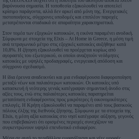
της GEOAXIS δείχνει ότι η ποιότητα του ακινήτου αποκτά πλέον
βαρύνουσα σημασία. Η τοποθεσία εξακολουθεί να αποτελεί
κρίσιμο παράγοντα, αλλά δεν αρκεί από μόνη της. Ενεργειακές
πιστοποιήσεις, σύγχρονες υποδομές και επιπλέον παροχές
μετατρέπονται σταδιακά σε απαραίτητα χαρακτηριστικά.
Στον τομέα των εξοχικών κατοικιών, η εικόνα παραμένει ανοδική.
Σύμφωνα με στοιχεία της Elxis – At Home in Greece, η μέση τιμή
ανά τετραγωνικό μέτρο στις εξοχικές κατοικίες αυξήθηκε κατά
10,8%. Η ζήτηση εξακολουθεί να προέρχεται κυρίως από
αγοραστές του εξωτερικού, οι οποίοι αναζητούν νεόδμητες
κατοικίες με υψηλές προδιαγραφές, ενεργειακή απόδοση και
σύγχρονο σχεδιασμό.
Η ίδια έρευνα αναδεικνύει και μια ενδιαφέρουσα διαφοροποίηση
μεταξύ νέων και παλαιότερων κατοικιών. Οι κατοικίες υπό
κατασκευή ή νεότερης γενιάς κατέγραψαν σημαντική άνοδο στις
αξίες τους, ενώ στις παλαιότερες κατοικίες παρατηρείται
μετατόπιση ενδιαφέροντος προς μικρότερες ή οικονομικότερες
επιλογές. Η Κρήτη εξακολουθεί να παραμένει από τους βασικούς
πόλους έλξης της διεθνούς ζήτησης. Σύμφωνα με τα στοιχεία της
Elxis, η μέση αξία κατοικίας στο νησί κατέγραψε αύξηση, γεγονός
που επιβεβαιώνει ότι ορισμένες περιοχές συνεχίζουν να
συγκεντρώνουν υψηλό επενδυτικό ενδιαφέρον.
Μέσα σε αυτό το περιβάλλον εμφανίζονται και νέες μορφές