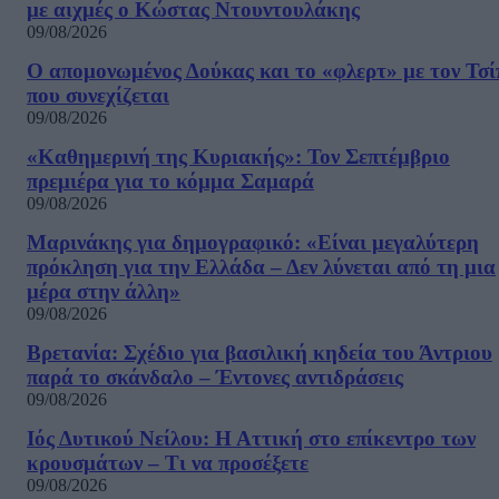
με αιχμές ο Κώστας Ντουντουλάκης
09/08/2026
Ο απομονωμένος Δούκας και το «φλερτ» με τον Τσ
που συνεχίζεται
09/08/2026
«Καθημερινή της Κυριακής»: Τον Σεπτέμβριο
πρεμιέρα για το κόμμα Σαμαρά
09/08/2026
Μαρινάκης για δημογραφικό: «Είναι μεγαλύτερη
πρόκληση για την Ελλάδα – Δεν λύνεται από τη μια
μέρα στην άλλη»
09/08/2026
Βρετανία: Σχέδιο για βασιλική κηδεία του Άντριου
παρά το σκάνδαλο – Έντονες αντιδράσεις
09/08/2026
Ιός Δυτικού Νείλου: Η Αττική στο επίκεντρο των
κρουσμάτων – Τι να προσέξετε
09/08/2026