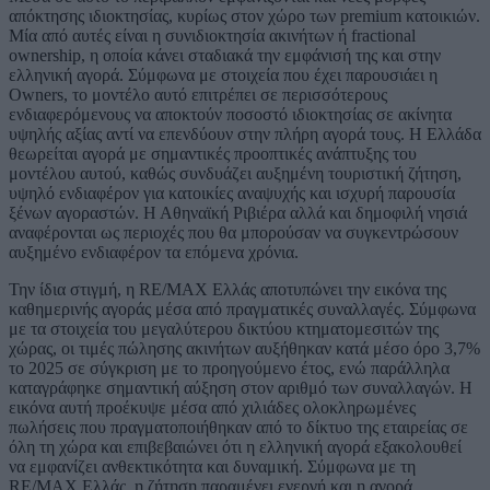
απόκτησης ιδιοκτησίας, κυρίως στον χώρο των premium κατοικιών.
Μία από αυτές είναι η συνιδιοκτησία ακινήτων ή fractional
ownership, η οποία κάνει σταδιακά την εμφάνισή της και στην
ελληνική αγορά. Σύμφωνα με στοιχεία που έχει παρουσιάει η
Owners, το μοντέλο αυτό επιτρέπει σε περισσότερους
ενδιαφερόμενους να αποκτούν ποσοστό ιδιοκτησίας σε ακίνητα
υψηλής αξίας αντί να επενδύουν στην πλήρη αγορά τους. Η Ελλάδα
θεωρείται αγορά με σημαντικές προοπτικές ανάπτυξης του
μοντέλου αυτού, καθώς συνδυάζει αυξημένη τουριστική ζήτηση,
υψηλό ενδιαφέρον για κατοικίες αναψυχής και ισχυρή παρουσία
ξένων αγοραστών. Η Αθηναϊκή Ριβιέρα αλλά και δημοφιλή νησιά
αναφέρονται ως περιοχές που θα μπορούσαν να συγκεντρώσουν
αυξημένο ενδιαφέρον τα επόμενα χρόνια.
Την ίδια στιγμή, η RE/MAX Ελλάς αποτυπώνει την εικόνα της
καθημερινής αγοράς μέσα από πραγματικές συναλλαγές. Σύμφωνα
με τα στοιχεία του μεγαλύτερου δικτύου κτηματομεσιτών της
χώρας, οι τιμές πώλησης ακινήτων αυξήθηκαν κατά μέσο όρο 3,7%
το 2025 σε σύγκριση με το προηγούμενο έτος, ενώ παράλληλα
καταγράφηκε σημαντική αύξηση στον αριθμό των συναλλαγών. Η
εικόνα αυτή προέκυψε μέσα από χιλιάδες ολοκληρωμένες
πωλήσεις που πραγματοποιήθηκαν από το δίκτυο της εταιρείας σε
όλη τη χώρα και επιβεβαιώνει ότι η ελληνική αγορά εξακολουθεί
να εμφανίζει ανθεκτικότητα και δυναμική. Σύμφωνα με τη
RE/MAX Ελλάς, η ζήτηση παραμένει ενεργή και η αγορά