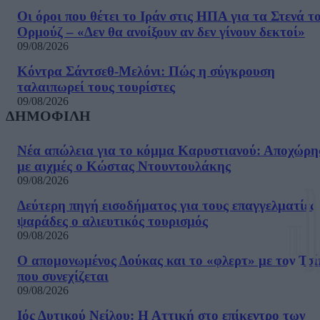
Οι όροι που θέτει το Ιράν στις ΗΠΑ για τα Στενά τ
Ορμούζ – «Δεν θα ανοίξουν αν δεν γίνουν δεκτοί»
09/08/2026
Κόντρα Σάντσεθ-Μελόνι: Πώς η σύγκρουση
ταλαιπωρεί τους τουρίστες
09/08/2026
ΔΗΜΟΦΙΛΗ
Νέα απώλεια για το κόμμα Καρυστιανού: Αποχώρη
με αιχμές ο Κώστας Ντουντουλάκης
09/08/2026
Δεύτερη πηγή εισοδήματος για τους επαγγελματίες
ψαράδες ο αλιευτικός τουρισμός
09/08/2026
Ο απομονωμένος Δούκας και το «φλερτ» με τον Τσ
που συνεχίζεται
09/08/2026
Ιός Δυτικού Νείλου: Η Αττική στο επίκεντρο των