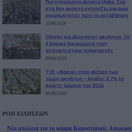
Πιστοποιημένα ακίνητα Uniko: Ένα
στα δύο ακίνητα εντοπίζει έγκαιρα
εκκρεμότητες πριν τη μεταβίβαση
25/06/2026
Οδηγός για ιδιοκτήτες ακινήτων: Τα
5 βασικά δικαιώματα τους
απέναντι στους ενοικιαστές
09/06/2026
ΤτΕ: «Φρένο» στην αύξηση των
τιμών ακινήτων – Άνοδος 5,7% το
πρώτο τρίμηνο του 2026
09/06/2026
ΡΟΗ ΕΙΔΗΣΕΩΝ
Νέα απώλεια για το κόμμα Καρυστιανού: Αποχώρη