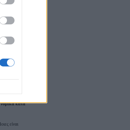
 υπόθεσης, τα
τε.
ενώπιον μου
νένας λόγος;
συμμορφώνεστε
 νομικά κατά
οιες είναι