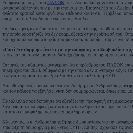
Σύμφωνα με πηγές του
ΠΑΣΟΚ
, ο κ. Ανδρουλάκης ξεκίνησε την π
αντιπαραβάλλοντάς την με την απουσία του Εισαγγελέα του Αρείου 
ανώτατο κρατικό λειτουργό, ενώ επέκρινε και τον κ. Τζαβέλλα, υπο
απέχει από τη λογοδοσία ενώπιον της Βουλής.
Οι ίδιες πηγές αναφέρουν ότι κεντρικό σημείο της τοποθέτησής του
την οποία υποστήριξε ότι δεν εφαρμόζεται στην περίπτωσή του. Όπ
και όχι τα υπόλοιπα στοιχεία του φακέλου, τα οποία – σύμφωνα με 
«Γιατί δεν συμμορφώνεστε με την απόφαση του Συμβουλίου της
στοιχεία που συνόδευσαν τη διάταξη άρσης του απορρήτου των επικ
Οι πηγές του κόμματος αναφέρουν ότι ο πρόεδρος του ΠΑΣΟΚ επ
τηλεμαχία του 2023, σύμφωνα με την οποία δεν συνέτρεχε λόγος εθ
ο λόγος απορρήτου που εξακολουθεί να επικαλείται η ΕΥΠ.
Απευθυνόμενος προσωπικά στον κ. Δεμίρη, ο κ. Ανδρουλάκης ανέφερ
και τον κάλεσε να εξηγήσει γιατί δεν συμμορφώνεται, όπως είπε, με
Παράλληλα προειδοποίησε ότι εξετάζει την προσφυγή στη Δικαιοσύν
λόγο για μια πρωτοφανή κατάσταση στα ελληνικά και ευρωπαϊκά δεδ
κατά του επικεφαλής της υπηρεσίας πληροφοριών.
Κλείνοντας, ο κ. Ανδρουλάκης ζήτησε διευκρινίσεις για την αναφορ
επιδίωξε τη δημιουργία μιας «νέας ΕΥΠ». Επίσης, σχολίασε τις ανα
αξιωματούχων, υποστηρίζοντας ότι είχε ζητήσει μετά την ανάληψη