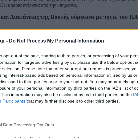
ξει κάποια ενέργεια από την υπηρεσία.
και Διαφάνειας της Βουλής σύμφωνα με πηγές του 
και παρευρίσκεστε στην επιτροπή, σε αντίθεση με τον Εισαγγελέα το
gr -
Do Not Process My Personal Information
η των εξουσιών.
ο κρατικό λειτουργό, ο οποίος έχει υποχρέωση όχι μόνον να προστατεύ
to opt-out of the sale, sharing to third parties, or processing of your per
 λειτουργία της Βουλής και των εκπροσώπων του λαού, στο όνομα του
formation for targeted advertising by us, please use the below opt-out s
r selection. Please note that after your opt-out request is processed y
eing interest-based ads based on personal information utilized by us or
ί να δηλώσει αποχή από την υπόθεση των παράνομων παρακολουθήσεων
disclosed to third parties prior to your opt-out. You may separately opt-
ειας της Βουλής των Ελλήνων.
losure of your personal information by third parties on the IAB’s list of
. This information may also be disclosed by us to third parties on the
IA
Participants
that may further disclose it to other third parties.
 σε εμένα ως στόχο παρακολούθησης – η άρνησή σας να συμμορφωθεί
 465/2024.
ου των επικοινωνιών χορηγείται βάσει αιτιολογημένου και εμπεριστατ
l Data Processing Opt Outs
ότι τα παρακολουθούμενα πρόσωπα μπορούν να έχουν πρόσβαση όχι μ
ν άδεια, ώστε να είναι σε θέση να κατανοήσουν τους λόγους που επικαλ