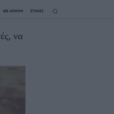
ΜΕ ΆΠΟΨΗ
ΣΤΉΛΕΣ
ές, να