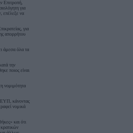
ν Επιτροπή,
αιολόγητη για
, επέλεξε να
πικρατείας, για
σης απορρήτου
ι άμεσα όλα τα
κατά την
ηκε ποιος είναι
τη νομιμότητα
ς ΕΥΠ, κάνοντας
τραφεί νομικά
ήκες» και ότι
ν κρατικών
 και άλλων