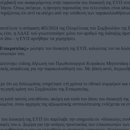
αρέμβασή του αναφερόμενος στην παρουσία του διοικητή της ΕΥΠ στη
Πάγου. Όπως ανέφερε, η άρνηση παρουσίας του τελευταίου είναι αδικ
στηρίζοντας ότι αντί να απέχει από την υπόθεση των παρακολουθήσεων
 αποτέλεσε η απόφαση 465/2024 της Ολομέλειας του Συμβουλίου της Ε
ως είπε, η ΑΔΑΕ τού γνωστοποίησε μόνο τον αριθμό της διάταξης άρ
τον ίδιο – η ΕΥΠ αρνήθηκε να χορηγήσει.
 Επικρατείας;»
ρώτησε τον διοικητή της ΕΥΠ, καλώντας τον να δώσε
οινωνιών του.
ικαλέστηκε επίσης δήλωση του Πρωθυπουργού Κυριάκου Μητσοτάκη 
νικής ασφάλειας για την παρακολούθησή του. Με βάση αυτό, διερωτήθ
ε ότι ως διπλωμάτης υπηρέτησε επί χρόνια το εθνικό συμφέρον και 
 τη ρητή κρίση του Συμβουλίου της Επικρατείας.
η κατά παντός υπευθύνου, ακόμη και κατά του ίδιου του διοικητή τη
ομένα, όπου αρχηγός της αξιωματικής αντιπολίτευσης ενδέχεται να σ
ά του διοικητή της ΕΥΠ ότι παρέλαβε την υπηρεσία σε «δύσκολες συνθ
φορές του κ. Δεμίρη για την ανάγκη προστασίας των επικοινωνιών τω
 των καθηκόντων του να ελεγχθούν οι συσκευές υπουργών, βουλευτών