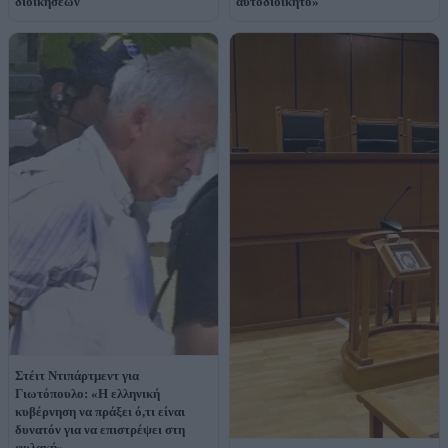
διοικήσεων
αυτοδιοίκητο»
Στέιτ Ντιπάρτμεντ για
Γιωτόπουλο: «Η ελληνική
κυβέρνηση να πράξει ό,τι είναι
δυνατόν για να επιστρέψει στη
φυλακή»