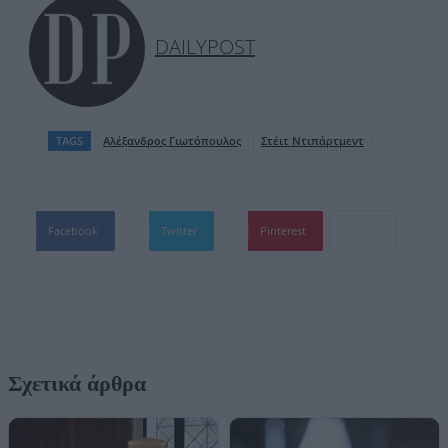
DAILYPOST
TAGS
Αλέξανδρος Γιωτόπουλος
Στέιτ Ντιπάρτμεντ
Facebook
Twitter
Pinterest
Σχετικά άρθρα