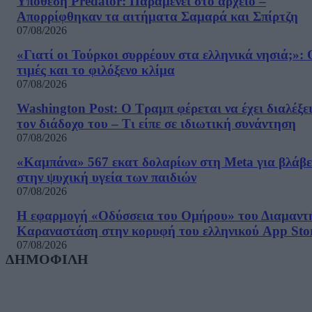
Υπόθεση Predator: Παραμένει στο αρχείο –
Απορρίφθηκαν τα αιτήματα Σαμαρά και Σπίρτζη
07/08/2026
«Γιατί οι Τούρκοι συρρέουν στα ελληνικά νησιά;»: 
τιμές και το φιλόξενο κλίμα
07/08/2026
Washington Post: Ο Τραμπ φέρεται να έχει διαλέξε
τον διάδοχο του – Τι είπε σε ιδιωτική συνάντηση
07/08/2026
«Καμπάνα» 567 εκατ δολαρίων στη Meta για βλάβε
στην ψυχική υγεία των παιδιών
07/08/2026
Η εφαρμογή «Οδύσσεια του Ομήρου» του Διαμαντ
Καραναστάση στην κορυφή του ελληνικού App Sto
07/08/2026
ΔΗΜΟΦΙΛΗ