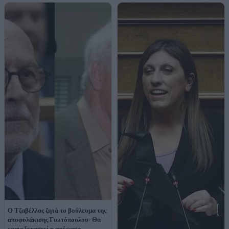
Ο Τζαβέλλας ζητά το βούλευμα της
αποφυλάκισης Γιωτόπουλου- Θα
επανεξεταστεί η απόφαση