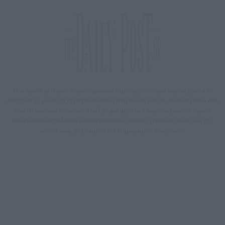
Μία ομάδα έμπειρων δημοσιογράφων δημιούργησαν πριν μερικά χρόνια το
dailypost.gr, με στόχο την αντικειμενική ενημέρωση και την ανάλυση πίσω από
τους τίτλους των ειδήσεων. Μαζί με μια μαχητική δημοσιογραφική ομάδα,
αποκαλύπτουν πολιτικά και παραπολιτικά θέματα, γράφουν επωνύμως την
άποψη τους, με γνώμονα τον ενημερωμένο αναγνώστη.
DAILYPOST.GR – ΤΑΥΤΌΤΗΤΑ
Ιδιοκτήτρια εταιρεία: «ΝΟΗΣΙΣ ΙΚΕ»