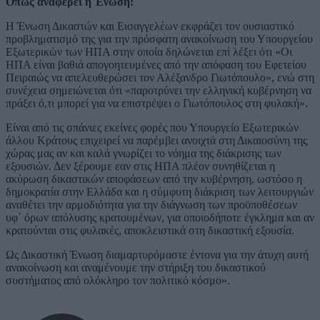
Όπως αναφέρει η Ένωση:
Η Ένωση Δικαστών και Εισαγγελέων εκφράζει τον ουσιαστικό
προβληματισμό της για την πρόσφατη ανακοίνωση του Υπουργείου
Εξωτερικών των ΗΠΑ στην οποία δηλώνεται επί λέξει ότι «Οι
ΗΠΑ είναι βαθιά απογοητευμένες από την απόφαση του Εφετείου
Πειραιώς να απελευθερώσει τον Αλέξανδρο Γιωτόπουλο», ενώ στη
συνέχεια σημειώνεται ότι «παροτρύνει την ελληνική κυβέρνηση να
πράξει ό,τι μπορεί για να επιστρέψει ο Γιωτόπουλος στη φυλακή».
Είναι από τις σπάνιες εκείνες φορές που Υπουργείο Εξωτερικών
άλλου Κράτους επιχειρεί να παρέμβει ανοιχτά στη Δικαιοσύνη της
χώρας μας αν και καλά γνωρίζει το νόημα της διάκρισης των
εξουσιών. Δεν ξέρουμε εαν στις ΗΠΑ πλέον συνηθίζεται η
ακύρωση δικαστικών αποφάσεων από την κυβέρνηση, ωστόσο η
δημοκρατία στην Ελλάδα και η σύμφυτη διάκριση των λειτουργιών
αναθέτει την αρμοδιότητα για την διάγνωση των προϋποθέσεων
υφ΄ όρων απόλυσης κρατουμένων, για οποιοδήποτε έγκλημα και αν
κρατούνται στις φυλακές, αποκλειστικά στη δικαστική εξουσία.
Ως Δικαστική Ένωση διαμαρτυρόμαστε έντονα για την άτυχη αυτή
ανακοίνωση και αναμένουμε την στήριξη του δικαστικού
συστήματος από ολόκληρο τον πολιτικό κόσμο».