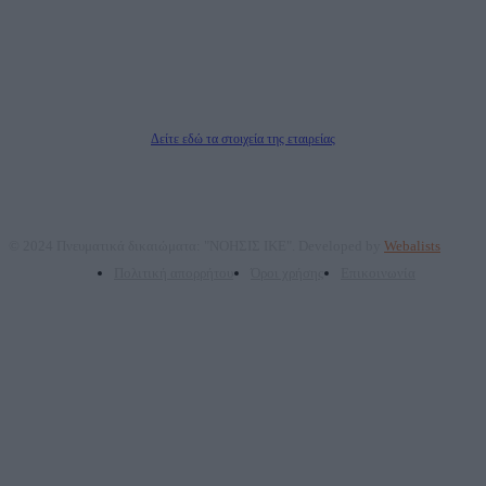
επικοινωνίας: 2108066997
Νόμιμος Εκπρόσωπος: Ζαχαρός Σταμάτης
Μέτοχοι: Ζαχαρός Σταμάτης, Κουβαράς Γεώργιος, ΥΠΗΡΕΣΙΕΣ ΠΡΟΗΓΜΕΝΗΣ
ΤΕΧΝΟΛΟΓΙΑΣ ΠΑΡΑΓΩΓΗΣ ΟΠΤΙΚΟΑΚΟΥΣΤΙΚΩΝ ΜΕΣΩΝ ΜΕΛΕΤΩΝ ΚΑΙ
ΠΑΡΟΧΗΣ ΥΠΗΡΕΣΙΩΝ PLD PLUS ΑΝΩΝ ΕΤΑΙΡΙΑ
Δικαιούχος του ονόματος τομέα (dailypost.gr): ΝΟΗΣΙΣ ΙΚΕ
Διευθυντής/Διαχειριστής: Ζαχαρός Σταμάτης
Διευθυντής Σύνταξης: Ρενάτο Λέκκα
Δείτε εδώ τα στοιχεία της εταιρείας
© 2024 Πνευματικά δικαιώματα: "ΝΟΗΣΙΣ ΙΚΕ". Developed by
Webalists
Πολιτική απορρήτου
Όροι χρήσης
Επικοινωνία