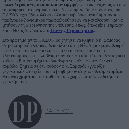
«καλοδεχούμενη, ακόμα και αν άργησε»
, διευκρινίζοντας ότι δεν
το αναφέρει με αρνητικό τρόπο. Υπενθύμισε ότι ο πρόεδρος του
ΠΑΣΟΚ έχει ήδη καλέσει «όλα τα επιβεβαιωμένα θύματα» του
παράνομου λογισμικού παρακολουθήσεων να καταθέσουν και να
ζητήσουν τη διερεύνηση της υπόθεσης, όπως, όπως είπε, έπραξαν
και ο Νίκος Δένδιας και ο
Γιάννης Γεραπετρίτης
.
Στο ερώτημα αν το ΠΑΣΟΚ θα ζητήσει να κληθεί ο κ. Σαμαράς
στην Επιτροπή Θεσμών, δεδομένου ότι η Νέα Δημοκρατία θεωρεί
«πολιτικά πρόσωπα» άλλους εμπλεκόμενους και άρα μη
κλητεύσιμους, ο κ. Γλαβίνας απάντησε ότι κάτι τέτοιο «δεν ισχύει»,
καθώς η Επιτροπή έχει το δικαίωμα να καλεί όποιον θεωρεί
αρμόδιο. Σημείωσε ότι, εφόσον ο κ. Σαμαράς «γνωρίζει
γεγονοτικά» στοιχεία που θα βοηθήσουν στην υπόθεση,
«νομίζω
θα είναι χρήσιμη»
η κατάθεσή του, χωρίς ωστόσο να δεσμευτεί
για κλήτευση.
DAILYPOST