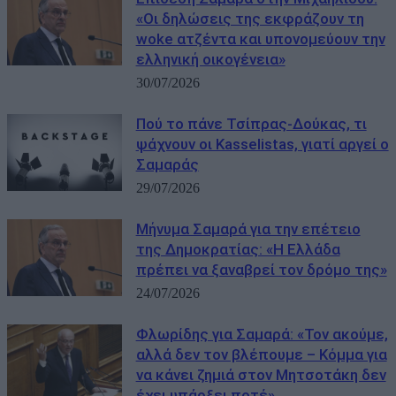
«Οι δηλώσεις της εκφράζουν τη
woke ατζέντα και υπονομεύουν την
ελληνική οικογένεια»
30/07/2026
Πού το πάνε Τσίπρας-Δούκας, τι
ψάχνουν οι Kasselistas, γιατί αργεί ο
Σαμαράς
29/07/2026
Μήνυμα Σαμαρά για την επέτειο
της Δημοκρατίας: «Η Ελλάδα
πρέπει να ξαναβρεί τον δρόμο της»
24/07/2026
Φλωρίδης για Σαμαρά: «Τον ακούμε,
αλλά δεν τον βλέπουμε – Κόμμα για
να κάνει ζημιά στον Μητσοτάκη δεν
έχει υπάρξει ποτέ»