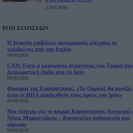
22/07/2026
ΡΟΗ ΕΙΔΗΣΕΩΝ
Η Ισπανία επιβάλλει συνοριακούς ελέγχους σε
ταξιδιώτες από την Ιταλία
08/08/2026
CNN: Γιατί ο κορυφαίος στρατηγός του Τραμπ ζητ
διπλωματική έξοδο από το Ιράν
08/08/2026
Φρουροί της Επανάστασης: «Το Ορμούζ θα ανοίξει
όταν οι ΗΠΑ αποδεχθούν τους όρους του Ιράν»
08/08/2026
Νέο πλήγμα για το κόμμα Καρυστιανού: Αποχωρεί 
Νίκος Μπρουτζάκης – Καταγγέλει αυθαιρεσία και
φίμωση
08/08/2026