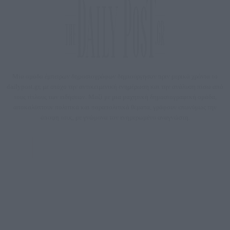
Μία ομάδα έμπειρων δημοσιογράφων δημιούργησαν πριν μερικά χρόνια το
dailypost.gr, με στόχο την αντικειμενική ενημέρωση και την ανάλυση πίσω από
τους τίτλους των ειδήσεων. Μαζί με μια μαχητική δημοσιογραφική ομάδα,
αποκαλύπτουν πολιτικά και παραπολιτικά θέματα, γράφουν επωνύμως την
άποψη τους, με γνώμονα τον ενημερωμένο αναγνώστη.
DAILYPOST.GR – ΤΑΥΤΌΤΗΤΑ
Ιδιοκτήτρια εταιρεία: «ΝΟΗΣΙΣ ΙΚΕ»
Έδρα: Δήμος Αμαρουσίου Αττικής, Αγ. Αθανασίου αρ. 21, Τ.Κ. 15125
ΑΦΜ: 801093076, Δ.Ο.Υ.: ΚΕΦΟΔΕ ΑΤΤΙΚΗΣ, E-mail: press@dailypost.gr, Τηλ.