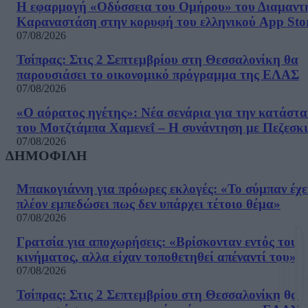
Η εφαρμογή «Οδύσσεια του Ομήρου» του Διαμαντ
Καραναστάση στην κορυφή του ελληνικού App Sto
07/08/2026
Τσίπρας: Στις 2 Σεπτεμβρίου στη Θεσσαλονίκη θα
παρουσιάσει το οικονομικό πρόγραμμα της ΕΛΑΣ
07/08/2026
«Ο αόρατος ηγέτης»: Νέα σενάρια για την κατάστ
του Μοτζτάμπα Χαμενεΐ – Η συνάντηση με Πεζεσκ
07/08/2026
ΔΗΜΟΦΙΛΗ
Μπακογιάννη για πρόωρες εκλογές: «Το σύμπαν έχε
πλέον εμπεδώσει πως δεν υπάρχει τέτοιο θέμα»
07/08/2026
Γρατσία για αποχωρήσεις: «Bρίσκονταν εντός του
κινήματος, αλλα είχαν τοποθετηθεί απέναντί του»
07/08/2026
Τσίπρας: Στις 2 Σεπτεμβρίου στη Θεσσαλονίκη θα