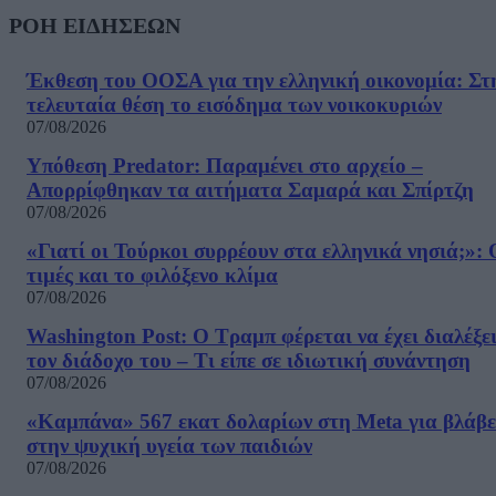
ΡΟΗ ΕΙΔΗΣΕΩΝ
Έκθεση του ΟΟΣΑ για την ελληνική οικονομία: Στ
τελευταία θέση το εισόδημα των νοικοκυριών
07/08/2026
Υπόθεση Predator: Παραμένει στο αρχείο –
Απορρίφθηκαν τα αιτήματα Σαμαρά και Σπίρτζη
07/08/2026
«Γιατί οι Τούρκοι συρρέουν στα ελληνικά νησιά;»: 
τιμές και το φιλόξενο κλίμα
07/08/2026
Washington Post: Ο Τραμπ φέρεται να έχει διαλέξε
τον διάδοχο του – Τι είπε σε ιδιωτική συνάντηση
07/08/2026
«Καμπάνα» 567 εκατ δολαρίων στη Meta για βλάβε
στην ψυχική υγεία των παιδιών
07/08/2026