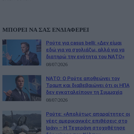
ΜΠΟΡΕΙ ΝΑ ΣΑΣ ΕΝΔΙΑΦΕΡΕΙ
Ρούτε για casus belli: «Δεν είμαι
εδώ για να σχολιάζω, αλλά για να
διατηρώ την ενότητα του ΝΑΤΟ»
08/07/2026
ΝΑΤΟ: Ο Ρούτε αποθεώνει τον
Τραμπ και διαβεβαιώνει ότι οι ΗΠΑ
δεν εγκαταλείπουν τη Συμμαχία
08/07/2026
Ρούτε: «Απολύτως απαραίτητες οι
νέες αμερικανικές επιθέσεις στο
Ιράν» – Η Τεχεράνη στοχοθέτησε