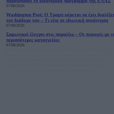
παρουσιάσει το οικονομικό πρόγραμμα της ΕΛΑΣ
07/08/2026
Washington Post: Ο Τραμπ φέρεται να έχει διαλέξε
τον διάδοχο του – Τι είπε σε ιδιωτική συνάντηση
07/08/2026
Σαρωτικοί έλεγχοι στις παραλίες – Οι περιοχές με τ
περισσότερες καταγγελίες
07/08/2026
Μία ομάδα έμπειρων δημοσιογράφων δημιούργησαν πριν μερικά χρόνια το
dailypost.gr, με στόχο την αντικειμενική ενημέρωση και την ανάλυση πίσω από
τους τίτλους των ειδήσεων. Μαζί με μια μαχητική δημοσιογραφική ομάδα,
αποκαλύπτουν πολιτικά και παραπολιτικά θέματα, γράφουν επωνύμως την
άποψη τους, με γνώμονα τον ενημερωμένο αναγνώστη.
DAILYPOST.GR – ΤΑΥΤΌΤΗΤΑ