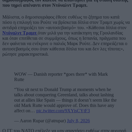
που τηρεί απέναντι στον Ντόναλντ Τραμπ.
Μάλιστα, ο δημοσιογράφος έθεσε ευθέως το ζήτημα του κατά
πόσο η επιλογή του Ρούτε να βρίσκεται δίπλα στον Τραμπ χωρίς να
αντιδρά επηρεάζει τον «αυτοσεβασμό» του. «Κάθεσαι δίπλα στον
Ντόναλντ Τραμπ
όταν μιλά για την κατάκτηση της Γροιλανδίας
και όταν επιτίθεται σε συμμάχους, όπως η Ισπανία, πράγματα που
δεν φαίνεται να ενέκρινε ο παλιός Μαρκ Ρούτε. Δεν επηρεάζεται ο
αυτοσεβασμός σου όταν κάθεσαι δίπλα του και δεν λες τίποτα;»,
ρώτησε χαρακτηριστικά.
WOW — Danish reporter *goes there* with Mark
Rutte
“You sit next to Donald Trump at moments when he
talks about conquering Greenland, talks about lashing
out at allies like Spain — things it doesn’t seem like the
old Mark Rutte would approve of. Does this have any
affect on…
pic.twitter.com/9XYisCYtF3
— Aaron Rupar (@atrupar)
July 8, 2026
Ο ΓΓ του ΝΑΤΟ επέλεξε να μην απαντήσει ευθέως στην αιχμηρή