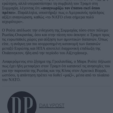
ερώτηση, αλλά υπερασπίστηκε τη συμβολή του Τραμπ στη
Συμμαχία, λέγοντας ότι
«αναγνωρίζω τον έπαινο εκεί όπου
πρέπει»
. Παράλληλα, υποστήριξε πως ο Αμερικανός πρόεδρος
αξίζει αναγνώριση, καθώς «το ΝΑΤΟ είναι σήμερα πολύ
ισχυρότερο».
Ο Ρούτε απέδωσε την ενίσχυση της Συμμαχίας τόσο στον πόλεμο
Ρωσίας-Ουκρανίας, όσο και στην πίεση που άσκησε ο Τραμπ προς
τις ευρωπαϊκές χώρες για αύξηση των αμυντικών δαπανών. Όπως
είπε, η ανάγκη για πιο ισορροπημένη κατανομή των δαπανών
μεταξύ Ευρώπης και ΗΠΑ αποτελεί διαχρονική επιδίωξη της
Ουάσινγκτον, ήδη από την περίοδο του Αϊζενχάουερ.
Αναφερόμενος στο ζήτημα της Γροιλανδίας, ο Μαρκ Ρούτε δήλωσε
πως έχει ήδη μεταφέρει στον Τραμπ ότι κατανοεί τις ανησυχίες του
για την παρουσία της Ρωσίας και της Κίνας στον Αρκτικό Βορρά,
ωστόσο, η απάντηση πρέπει να δοθεί «μαζί», μέσα από το πλαίσιο
του ΝΑΤΟ.
DAILYPOST