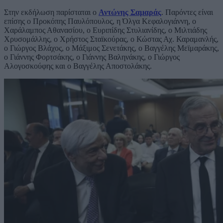
Στην εκδήλωση παρίσταται ο
Αντώνης Σαμαράς
. Παρόντες είναι
επίσης ο Προκόπης Παυλόπουλος, η Όλγα Κεφαλογιάννη, ο
Χαράλαμπος Αθανασίου, ο Ευριπίδης Στυλιανίδης, ο Μιλτιάδης
Χρυσομάλλης, ο Χρήστος Σταϊκούρας, ο Κώστας Αχ. Καραμανλής,
ο Γιώργος Βλάχος, ο Μάξιμος Σενετάκης, ο Βαγγέλης Μεϊμαράκης,
ο Γιάννης Φορτσάκης, ο Γιάννης Βαληνάκης, ο Γιώργος
Αλογοσκούφης και ο Βαγγέλης Αποστολάκης.