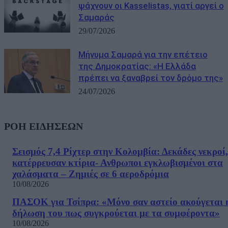
ψάχνουν οι Kasselistas, γιατί αργεί ο
Σαμαράς
29/07/2026
Μήνυμα Σαμαρά για την επέτειο
της Δημοκρατίας: «Η Ελλάδα
πρέπει να ξαναβρεί τον δρόμο της»
24/07/2026
ΡΟΗ ΕΙΔΗΣΕΩΝ
Σεισμός 7,4 Ρίχτερ στην Κολομβία: Δεκάδες νεκροί,
κατέρρευσαν κτίρια- Ανθρωποι εγκλωβισμένοι στα
χαλάσματα – Ζημιές σε 6 αεροδρόμια
10/08/2026
ΠΑΣΟΚ για Τσίπρα: «Μόνο σαν αστείο ακούγεται 
δήλωση του πως συγκρούεται με τα συμφέροντα»
10/08/2026