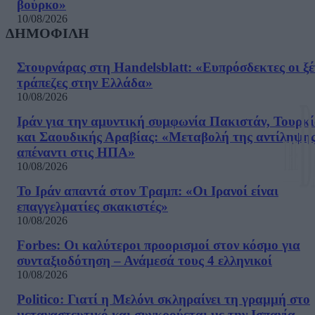
βούρκο»
10/08/2026
ΔΗΜΟΦΙΛΗ
Στουρνάρας στη Handelsblatt: «Ευπρόσδεκτες οι ξέ
τράπεζες στην Ελλάδα»
10/08/2026
Ιράν για την αμυντική συμφωνία Πακιστάν, Τουρκί
και Σαουδικής Αραβίας: «Μεταβολή της αντίληψη
απέναντι στις ΗΠΑ»
10/08/2026
Το Ιράν απαντά στον Τραμπ: «Οι Ιρανοί είναι
επαγγελματίες σκακιστές»
10/08/2026
Forbes: Οι καλύτεροι προορισμοί στον κόσμο για
συνταξιοδότηση – Ανάμεσά τους 4 ελληνικοί
10/08/2026
Politico: Γιατί η Μελόνι σκληραίνει τη γραμμή στο
μεταναστευτικό και συγκρούεται με την Ισπανία