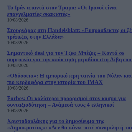
Το Ιράν απαντά στον Τραμπ: «Οι Ιρανοί είναι
επαγγελματίες σκακιστές»
10/08/2026
Στουρνάρας στη Handelsblatt: «Ευπρόσδεκτες οι ξέ
τράπεζες στην Ελλάδα»
10/08/2026
Σημαντικό deal για τον Τζεφ Μπέζος – Κοντά σε
συμφωνία για την απόκτηση μεριδίου στη Λίβερπο
10/08/2026
«Οδύσσεια»: Η εμπορικότερη ταινία του Νόλαν και
πιο κερδοφόρα στην ιστορία του IMAX
10/08/2026
Forbes: Οι καλύτεροι προορισμοί στον κόσμο για
συνταξιοδότηση – Ανάμεσά τους 4 ελληνικοί
10/08/2026
Χριστοδουλάκης για το δημοσίευμα της
«Δημοκρατίας»: «Δεν θα κάνω ποτέ συνομιλητή το