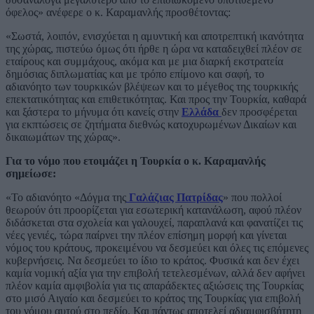
όφελος» ανέφερε ο κ. Καραμανλής προσθέτοντας:
«Σωστά, λοιπόν, ενισχύεται η αμυντική και αποτρεπτική ικανότητα
της χώρας, πιστεύω όμως ότι ήρθε η ώρα να καταδειχθεί πλέον σε
εταίρους και συμμάχους, ακόμα και με μια διαρκή εκστρατεία
δημόσιας διπλωματίας και με τρόπο επίμονο και σαφή, το
αδιανόητο των τουρκικών βλέψεων και το μέγεθος της τουρκικής
επεκτατικότητας και επιθετικότητας. Και προς την Τουρκία, καθαρά
και ξάστερα το μήνυμα ότι κανείς στην
Ελλάδα
δεν προσφέρεται
για εκπτώσεις σε ζητήματα διεθνώς κατοχυρωμένων Δικαίων και
δικαιωμάτων της χώρας».
Για το νόμο που ετοιμάζει η Τουρκία ο κ. Καραμανλής
σημείωσε:
«Το αδιανόητο «Δόγμα της
Γαλάζιας Πατρίδας
» που πολλοί
θεωρούν ότι προορίζεται για εσωτερική κατανάλωση, αφού πλέον
διδάσκεται στα σχολεία και γαλουχεί, παραπλανά και φανατίζει τις
νέες γενιές, τώρα παίρνει την πλέον επίσημη μορφή και γίνεται
νόμος του κράτους, προκειμένου να δεσμεύει και όλες τις επόμενες
κυβερνήσεις. Να δεσμεύει το ίδιο το κράτος. Φυσικά και δεν έχει
καμία νομική αξία για την επιβολή τετελεσμένων, αλλά δεν αφήνει
πλέον καμία αμφιβολία για τις απαράδεκτες αξιώσεις της Τουρκίας
στο μισό Αιγαίο και δεσμεύει το κράτος της Τουρκίας για επιβολή
του νόμου αυτού στο πεδίο. Και πάντως αποτελεί αδιαμφισβήτητη