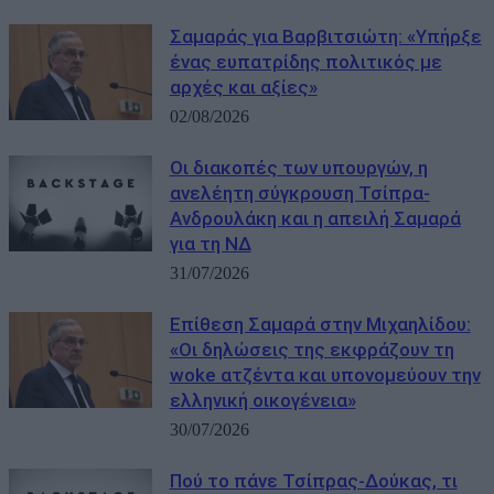
Σαμαράς για Βαρβιτσιώτη: «Υπήρξε
ένας ευπατρίδης πολιτικός με
αρχές και αξίες»
02/08/2026
Οι διακοπές των υπουργών, η
ανελέητη σύγκρουση Τσίπρα-
Ανδρουλάκη και η απειλή Σαμαρά
για τη ΝΔ
31/07/2026
Eπίθεση Σαμαρά στην Μιχαηλίδου:
«Οι δηλώσεις της εκφράζουν τη
woke ατζέντα και υπονομεύουν την
ελληνική οικογένεια»
30/07/2026
Πού το πάνε Τσίπρας-Δούκας, τι