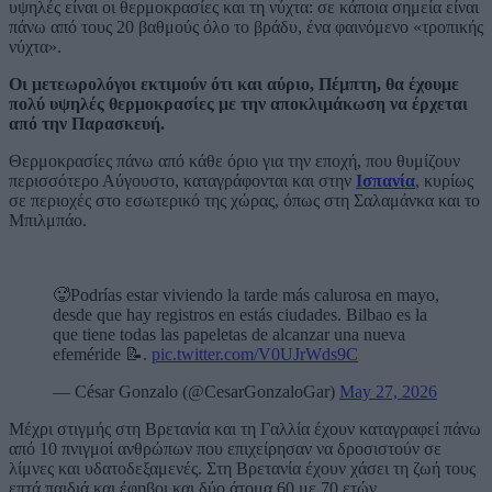
υψηλές είναι οι θερμοκρασίες και τη νύχτα: σε κάποια σημεία είναι
πάνω από τους 20 βαθμούς όλο το βράδυ, ένα φαινόμενο «τροπικής
νύχτα».
Οι μετεωρολόγοι εκτιμούν ότι και αύριο, Πέμπτη, θα έχουμε
πολύ υψηλές θερμοκρασίες με την αποκλιμάκωση να έρχεται
από την Παρασκευή.
Θερμοκρασίες πάνω από κάθε όριο για την εποχή, που θυμίζουν
περισσότερο Αύγουστο, καταγράφονται και στην
Ισπανία
, κυρίως
σε περιοχές στο εσωτερικό της χώρας, όπως στη Σαλαμάνκα και το
Μπιλμπάο.
🥵Podrías estar viviendo la tarde más calurosa en mayo,
desde que hay registros en estás ciudades. Bilbao es la
que tiene todas las papeletas de alcanzar una nueva
efeméride 📝.
pic.twitter.com/V0UJrWds9C
— César Gonzalo (@CesarGonzaloGar)
May 27, 2026
Μέχρι στιγμής στη Βρετανία και τη Γαλλία έχουν καταγραφεί πάνω
από 10 πνιγμοί ανθρώπων που επιχείρησαν να δροσιστούν σε
λίμνες και υδατοδεξαμενές. Στη Βρετανία έχουν χάσει τη ζωή τους
επτά παιδιά και έφηβοι και δύο άτομα 60 με 70 ετών.