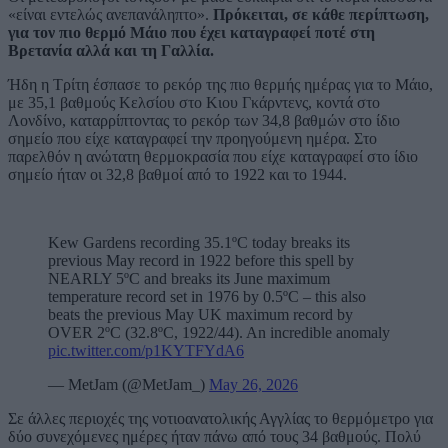
«είναι εντελώς ανεπανάληπτο».
Πρόκειται, σε κάθε περίπτωση,
για τον πιο θερμό Μάιο που έχει καταγραφεί ποτέ στη
Βρετανία αλλά και τη Γαλλία.
Ήδη η Τρίτη έσπασε το ρεκόρ της πιο θερμής ημέρας για το Μάιο,
με 35,1 βαθμούς Κελσίου στο Κιου Γκάρντενς, κοντά στο
Λονδίνο, καταρρίπτοντας το ρεκόρ των 34,8 βαθμών στο ίδιο
σημείο που είχε καταγραφεί την προηγούμενη ημέρα. Στο
παρελθόν η ανώτατη θερμοκρασία που είχε καταγραφεί στο ίδιο
σημείο ήταν οι 32,8 βαθμοί από το 1922 και το 1944.
Kew Gardens recording 35.1ºC today breaks its
previous May record in 1922 before this spell by
NEARLY 5ºC and breaks its June maximum
temperature record set in 1976 by 0.5ºC – this also
beats the previous May UK maximum record by
OVER 2ºC (32.8ºC, 1922/44). An incredible anomaly
pic.twitter.com/p1KYTFYdA6
— MetJam (@MetJam_)
May 26, 2026
Σε άλλες περιοχές της νοτιοανατολικής Αγγλίας το θερμόμετρο για
δύο συνεχόμενες ημέρες ήταν πάνω από τους 34 βαθμούς. Πολύ