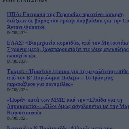
ΡΟΗ ΕΙΔΗΣΕΩΝ
ΗΠΑ: Επιτροπή της Γερουσίας προτείνει άσκηση
διώξεων σε βάρος του πρώην συμβούλου για την Co
Άντονι Φάουτσι
06/08/2026
ΕΛΑΣ: «Βιομηχανία κοροϊδίας από τον Μητσοτάκ
7 χρόνια μετά, ξαναπαρουσιάζει τις ίδιες ανεκπλήρ
υποσχέσεις»
06/08/2026
Τραμπ: «Ήμασταν έτοιμοι για τη μεγαλύτερη επίθ
από τον Β’ Παγκόσμιο Πόλεμο – Το Ιράν μας
παρακάλεσε για συνομιλίες»
06/08/2026
«Πυρά» κατά των ΜΜΕ από την «Ελπίδα για τη
Δημοκρατία»: «Όλοι όμως ασχολούνται με την Μα
Καρυστιανού»
06/08/2026
Ινστιτούτο Ν.Πουλαντζάς: Αλλαγές μετά την