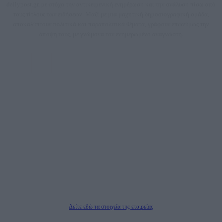
dailypost.gr, με στόχο την αντικειμενική ενημέρωση και την ανάλυση πίσω από
τους τίτλους των ειδήσεων. Μαζί με μια μαχητική δημοσιογραφική ομάδα,
αποκαλύπτουν πολιτικά και παραπολιτικά θέματα, γράφουν επωνύμως την
άποψη τους, με γνώμονα τον ενημερωμένο αναγνώστη.
DAILYPOST.GR – ΤΑΥΤΌΤΗΤΑ
Ιδιοκτήτρια εταιρεία: «ΝΟΗΣΙΣ ΙΚΕ»
Έδρα: Δήμος Αμαρουσίου Αττικής, Αγ. Αθανασίου αρ. 21, Τ.Κ. 15125
ΑΦΜ: 801093076, Δ.Ο.Υ.: ΚΕΦΟΔΕ ΑΤΤΙΚΗΣ, E-mail: press@dailypost.gr, Τηλ.
επικοινωνίας: 2108066997
Νόμιμος Εκπρόσωπος: Ζαχαρός Σταμάτης
Μέτοχοι: Ζαχαρός Σταμάτης, Κουβαράς Γεώργιος, ΥΠΗΡΕΣΙΕΣ ΠΡΟΗΓΜΕΝΗΣ
ΤΕΧΝΟΛΟΓΙΑΣ ΠΑΡΑΓΩΓΗΣ ΟΠΤΙΚΟΑΚΟΥΣΤΙΚΩΝ ΜΕΣΩΝ ΜΕΛΕΤΩΝ ΚΑΙ
ΠΑΡΟΧΗΣ ΥΠΗΡΕΣΙΩΝ PLD PLUS ΑΝΩΝ ΕΤΑΙΡΙΑ
Δικαιούχος του ονόματος τομέα (dailypost.gr): ΝΟΗΣΙΣ ΙΚΕ
Διευθυντής/Διαχειριστής: Ζαχαρός Σταμάτης
Διευθυντής Σύνταξης: Ρενάτο Λέκκα
Δείτε εδώ τα στοιχεία της εταιρείας