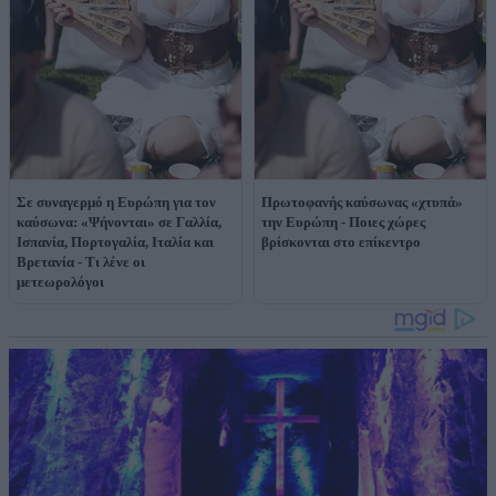
Σε συναγερμό η Ευρώπη για τον
Πρωτοφανής καύσωνας «χτυπά»
καύσωνα: «Ψήνονται» σε Γαλλία,
την Ευρώπη - Ποιες χώρες
Ισπανία, Πορτογαλία, Ιταλία και
βρίσκονται στο επίκεντρο
Βρετανία - Τι λένε οι
μετεωρολόγοι