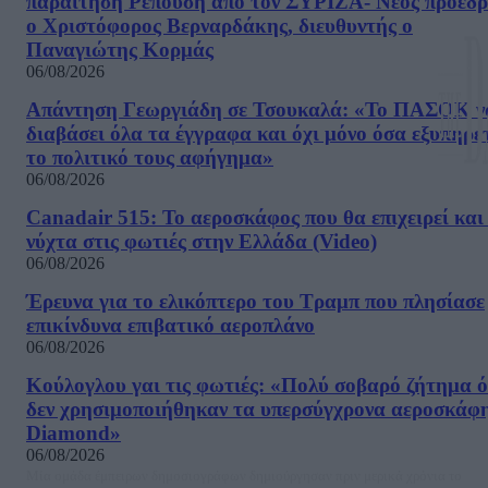
παραίτηση Ρεπούση από τον ΣΥΡΙΖΑ- Νέος πρόεδρ
ο Χριστόφορος Βερναρδάκης, διευθυντής ο
Παναγιώτης Κορμάς
06/08/2026
Απάντηση Γεωργιάδη σε Τσουκαλά: «Το ΠΑΣΟΚ ν
διαβάσει όλα τα έγγραφα και όχι μόνο όσα εξυπηρε
το πολιτικό τους αφήγημα»
06/08/2026
Canadair 515: Το αεροσκάφος που θα επιχειρεί και
νύχτα στις φωτιές στην Ελλάδα (Video)
06/08/2026
Έρευνα για το ελικόπτερο του Τραμπ που πλησίασε
επικίνδυνα επιβατικό αεροπλάνο
06/08/2026
Κούλογλου γαι τις φωτιές: «Πολύ σοβαρό ζήτημα ό
δεν χρησιμοποιήθηκαν τα υπερσύγχρονα αεροσκάφ
Diamond»
06/08/2026
Μία ομάδα έμπειρων δημοσιογράφων δημιούργησαν πριν μερικά χρόνια το