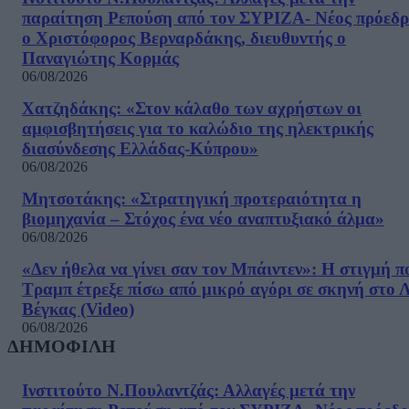
παραίτηση Ρεπούση από τον ΣΥΡΙΖΑ- Νέος πρόεδρ
ο Χριστόφορος Βερναρδάκης, διευθυντής ο
Παναγιώτης Κορμάς
06/08/2026
Χατζηδάκης: «Στον κάλαθο των αχρήστων οι
αμφισβητήσεις για το καλώδιο της ηλεκτρικής
διασύνδεσης Ελλάδας-Κύπρου»
06/08/2026
Μητσοτάκης: «Στρατηγική προτεραιότητα η
βιομηχανία – Στόχος ένα νέο αναπτυξιακό άλμα»
06/08/2026
«Δεν ήθελα να γίνει σαν τον Μπάιντεν»: Η στιγμή π
Τραμπ έτρεξε πίσω από μικρό αγόρι σε σκηνή στο 
Βέγκας (Video)
06/08/2026
ΔΗΜΟΦΙΛΗ
Ινστιτούτο Ν.Πουλαντζάς: Αλλαγές μετά την