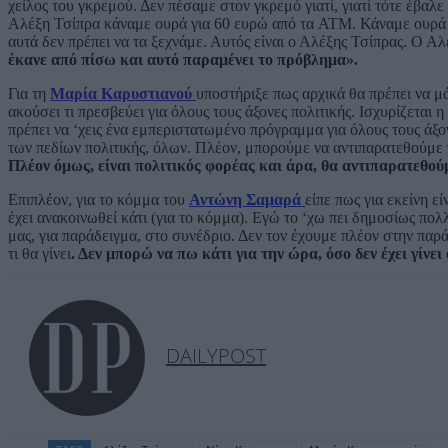
χείλος του γκρεμού. Δεν πέσαμε στον γκρεμό γιατί, γιατί τότε έβαλ
Αλέξη Τσίπρα κάναμε ουρά για 60 ευρώ από τα ATM. Κάναμε ουρά γι
αυτά δεν πρέπει να τα ξεχνάμε. Αυτός είναι ο Αλέξης Τσίπρας. Ο Αλ
έκανε από πίσω και αυτό παραμένει το πρόβλημα».
Για τη
Μαρία Καρυστιανού
υποστήριξε πως αρχικά θα πρέπει να μ
ακούσει τι πρεσβεύει για όλους τους άξονες πολιτικής. Ισχυρίζεται η
πρέπει να ‘χεις ένα εμπεριστατωμένο πρόγραμμα για όλους τους άξο
των πεδίων πολιτικής, όλων. Πλέον, μπορούμε να αντιπαρατεθούμε 
Πλέον όμως, είναι πολιτικός φορέας και άρα, θα αντιπαρατεθού
Επιπλέον, για το κόμμα του
Αντώνη Σαμαρά
είπε πως για εκείνη ε
έχει ανακοινωθεί κάτι (για το κόμμα). Εγώ το ‘χω πει δημοσίως πολλ
μας, για παράδειγμα, στο συνέδριο. Δεν τον έχουμε πλέον στην παράτ
τι θα γίνει
. Δεν μπορώ να πω κάτι για την ώρα, όσο δεν έχει γίνε
DAILYPOST