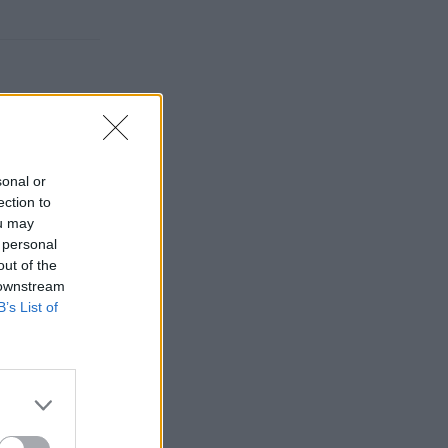
sonal or
ection to
ou may
 personal
out of the
 downstream
B’s List of