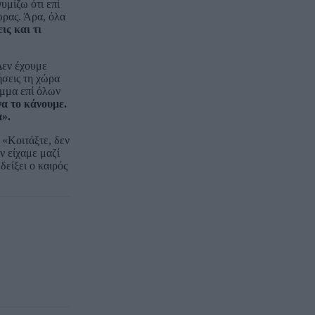
υμίζω ότι επί
ώρας. Άρα, όλα
ις και τι
Δεν έχουμε
νήσεις τη χώρα
αμμα επί όλων
α το κάνουμε.
ά».
 «Κοιτάξτε, δεν
ν είχαμε μαζί
δείξει ο καιρός