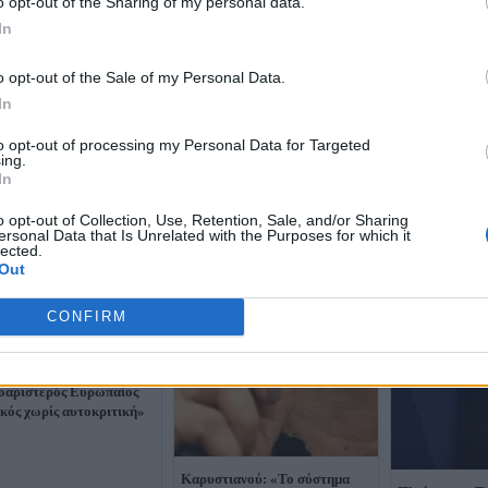
o opt-out of the Sharing of my personal data.
In
o opt-out of the Sale of my Personal Data.
In
to opt-out of processing my Personal Data for Targeted
ing.
In
o opt-out of Collection, Use, Retention, Sale, and/or Sharing
ersonal Data that Is Unrelated with the Purposes for which it
lected.
Out
CONFIRM
άκης για Τσίπρα:
ειρεί να επανέλθει ως
οαριστερός Ευρωπαίος
ικός χωρίς αυτοκριτική»
Καρυστιανού: «Το σύστημα