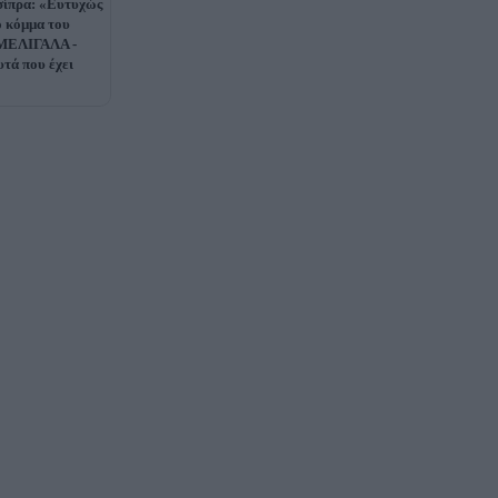
σίπρα: «Ευτυχώς
ο κόμμα του
ΜΕΛΙΓΑΛΑ -
υτά που έχει