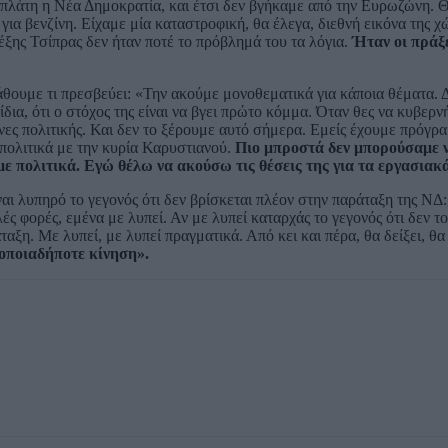
ε πλάτη η Νέα Δημοκρατία, και έτσι δεν βγήκαμε από την Ευρωζώνη. Θ
α βενζίνη. Είχαμε μία καταστροφική, θα έλεγα, διεθνή εικόνα της χ
έξης Τσίπρας δεν ήταν ποτέ το πρόβλημά του τα λόγια.
Ήταν οι πράξε
άθουμε τι πρεσβεύει: «Την ακούμε μονοθεματικά για κάποια θέματα. 
 ίδια, ότι ο στόχος της είναι να βγει πρώτο κόμμα. Όταν θες να κυβερ
νες πολιτικής. Και δεν το ξέρουμε αυτό σήμερα. Εμείς έχουμε πρόγρ
πολιτικά με την κυρία Καρυστιανού.
Πιο μπροστά δεν μπορούσαμε ν
με πολιτικά. Εγώ θέλω να ακούσω τις θέσεις της για τα εργασιακ
ίναι λυπηρό το γεγονός ότι δεν βρίσκεται πλέον στην παράταξη της ΝΔ:
ές φορές, εμένα με λυπεί. Αν με λυπεί καταρχάς το γεγονός ότι δεν το
αξη. Με λυπεί, με λυπεί πραγματικά. Από κει και πέρα, θα δείξει, θα 
ι οποιαδήποτε κίνηση».