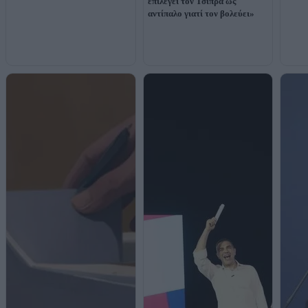
επιλέγει τον Τσίπρα ως
αντίπαλο γιατί τον βολεύει»