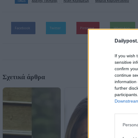
TAGS
Aλέξης Τσίπρας
Nίκη Κεραμεως
Μαρία Καρυστιανού
Facebook
Twitter
Pinterest
WhatsApp
Dailypost.
If you wish 
sensitive in
confirm you
continue se
Σχετικά άρθρα
information 
further disc
participants
Downstream 
Persona