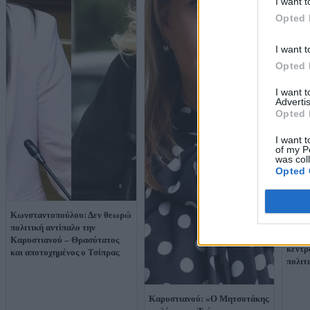
I want t
Opted 
I want t
Opted 
I want 
Advertis
Opted 
I want t
of my P
was col
Opted 
Κωνσταντοπούλου: Δεν θεωρώ
Μαριν
πολιτική αντίπαλο την
«Επιχ
Καρυστιανού – Θρασύτατος
κεντρ
και αποτυχημένος ο Τσίπρας
πολιτ
Καρυστιανού: «Ο Μητσοτάκης