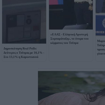
«ΕΛΑΣ - Ελληνική Αριστερή
Συμπαράταξη», το όνομα του
Μαριν
κόμματος του Τσίπρα
Τσίπρ
Δημοσκόπηση Real Polls:
προσω
Δεύτερος ο Τσίπρας με 16,1% -
γίνον
Στο 13,1% η Καρυστιανού