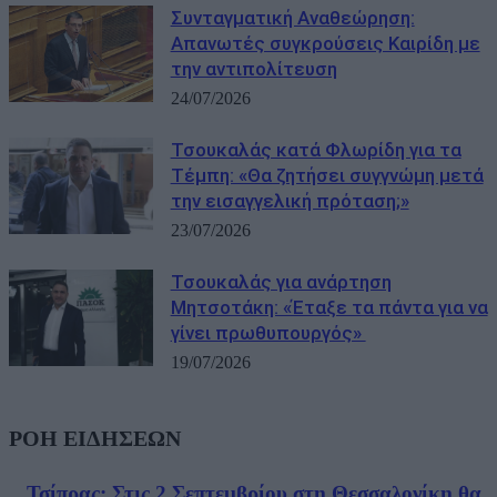
Συνταγματική Αναθεώρηση:
Απανωτές συγκρούσεις Καιρίδη με
την αντιπολίτευση
24/07/2026
Τσουκαλάς κατά Φλωρίδη για τα
Τέμπη: «Θα ζητήσει συγγνώμη μετά
την εισαγγελική πρόταση;»
23/07/2026
Τσουκαλάς για ανάρτηση
Μητσοτάκη: «Έταξε τα πάντα για να
γίνει πρωθυπουργός»
19/07/2026
ΡΟΗ ΕΙΔΗΣΕΩΝ
Τσίπρας: Στις 2 Σεπτεμβρίου στη Θεσσαλονίκη θα