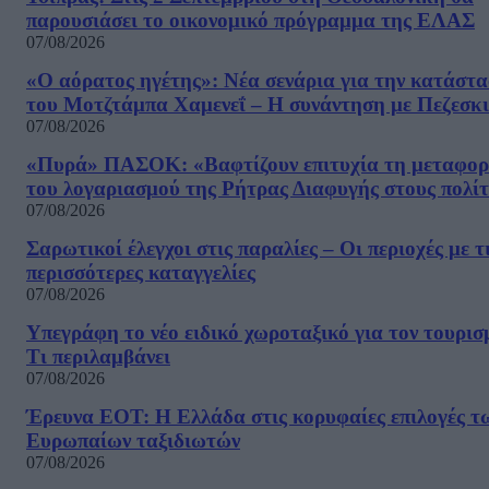
παρουσιάσει το οικονομικό πρόγραμμα της ΕΛΑΣ
07/08/2026
«Ο αόρατος ηγέτης»: Νέα σενάρια για την κατάστ
του Μοτζτάμπα Χαμενεΐ – Η συνάντηση με Πεζεσκ
07/08/2026
«Πυρά» ΠΑΣΟΚ: «Βαφτίζουν επιτυχία τη μεταφο
του λογαριασμού της Ρήτρας Διαφυγής στους πολίτ
07/08/2026
Σαρωτικοί έλεγχοι στις παραλίες – Οι περιοχές με τ
περισσότερες καταγγελίες
07/08/2026
Υπεγράφη το νέο ειδικό χωροταξικό για τον τουρισ
Τι περιλαμβάνει
07/08/2026
Έρευνα ΕΟΤ: Η Ελλάδα στις κορυφαίες επιλογές τ
Ευρωπαίων ταξιδιωτών
07/08/2026