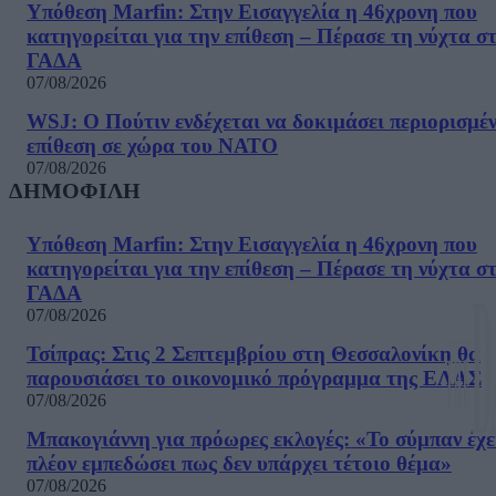
Υπόθεση Marfin: Στην Εισαγγελία η 46χρονη που
κατηγορείται για την επίθεση – Πέρασε τη νύχτα σ
ΓΑΔΑ
07/08/2026
WSJ: Ο Πούτιν ενδέχεται να δοκιμάσει περιορισμέ
επίθεση σε χώρα του ΝΑΤΟ
07/08/2026
ΔΗΜΟΦΙΛΗ
Υπόθεση Marfin: Στην Εισαγγελία η 46χρονη που
κατηγορείται για την επίθεση – Πέρασε τη νύχτα σ
ΓΑΔΑ
07/08/2026
Τσίπρας: Στις 2 Σεπτεμβρίου στη Θεσσαλονίκη θα
παρουσιάσει το οικονομικό πρόγραμμα της ΕΛΑΣ
07/08/2026
Μπακογιάννη για πρόωρες εκλογές: «Το σύμπαν έχε
πλέον εμπεδώσει πως δεν υπάρχει τέτοιο θέμα»
07/08/2026