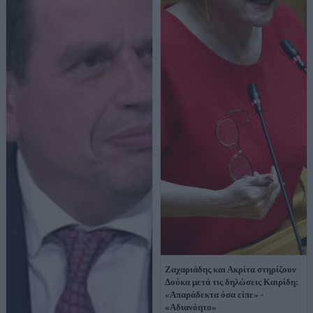
Ζαχαριάδης και Ακρίτα στηρίζουν
Δούκα μετά τις δηλώσεις Καιρίδη:
«Απαράδεκτα όσα είπε» -
«Αδιανόητο»