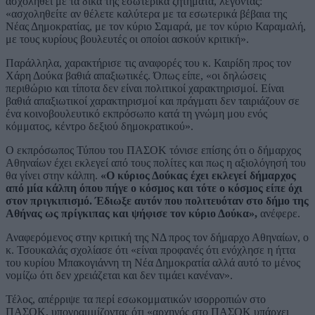
ασχοληθεί με τα δικά της εσωτερικά ζητήματα, λέγοντας:
«ασχοληθείτε αν θέλετε καλύτερα με τα εσωτερικά βέβαια της
Νέας Δημοκρατίας, με τον κύριο Σαμαρά, με τον κύριο Καραμαλή,
με τους κυρίους βουλευτές οι οποίοι ασκούν κριτική».
Παράλληλα, χαρακτήρισε τις αναφορές του κ. Καιρίδη προς τον
Χάρη Δούκα βαθιά απαξιωτικές. Όπως είπε, «οι δηλώσεις
περιθώριο και τίποτα δεν είναι πολιτικοί χαρακτηρισμοί. Είναι
βαθιά απαξιωτικοί χαρακτηρισμοί και πράγματι δεν ταιριάζουν σε
ένα κοινοβουλευτικό εκπρόσωπο κατά τη γνώμη μου ενός
κόμματος, κέντρο δεξιού δημοκρατικού».
Ο εκπρόσωπος Τύπου του ΠΑΣΟΚ τόνισε επίσης ότι ο δήμαρχος
Αθηναίων έχει εκλεγεί από τους πολίτες και πως η αξιολόγησή του
θα γίνει στην κάλπη.
«Ο κύριος Δούκας έχει εκλεγεί δήμαρχος
από μία κάλπη όπου πήγε ο κόσμος και τότε ο κόσμος είπε όχι
στον πριγκιπισμό. Έδιωξε αυτόν που πολιτευόταν στο δήμο της
Αθήνας ως πρίγκιπας και ψήφισε τον κύριο Δούκα»,
ανέφερε.
Αναφερόμενος στην κριτική της ΝΔ προς τον δήμαρχο Αθηναίων, ο
κ. Τσουκαλάς σχολίασε ότι «είναι προφανές ότι ενόχλησε η ήττα
του κυρίου Μπακογιάννη τη Νέα Δημοκρατία αλλά αυτό το μένος
νομίζω ότι δεν χρειάζεται και δεν τιμάει κανέναν».
Τέλος, απέρριψε τα περί εσωκομματικών ισορροπιών στο
ΠΑΣΟΚ, υπογραμμίζοντας ότι «αρχηγός στο ΠΑΣΟΚ υπάρχει