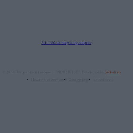
ΑΦΜ: 801093076, Δ.Ο.Υ.: ΚΕΦΟΔΕ ΑΤΤΙΚΗΣ, E-mail: press@dailypost.gr, Τηλ.
επικοινωνίας: 2108066997
Νόμιμος Εκπρόσωπος: Ζαχαρός Σταμάτης
Μέτοχοι: Ζαχαρός Σταμάτης, Κουβαράς Γεώργιος, ΥΠΗΡΕΣΙΕΣ ΠΡΟΗΓΜΕΝΗΣ
ΤΕΧΝΟΛΟΓΙΑΣ ΠΑΡΑΓΩΓΗΣ ΟΠΤΙΚΟΑΚΟΥΣΤΙΚΩΝ ΜΕΣΩΝ ΜΕΛΕΤΩΝ ΚΑΙ
ΠΑΡΟΧΗΣ ΥΠΗΡΕΣΙΩΝ PLD PLUS ΑΝΩΝ ΕΤΑΙΡΙΑ
Δικαιούχος του ονόματος τομέα (dailypost.gr): ΝΟΗΣΙΣ ΙΚΕ
Διευθυντής/Διαχειριστής: Ζαχαρός Σταμάτης
Διευθυντής Σύνταξης: Ρενάτο Λέκκα
Δείτε εδώ τα στοιχεία της εταιρείας
© 2024 Πνευματικά δικαιώματα: "ΝΟΗΣΙΣ ΙΚΕ". Developed by
Webalists
Πολιτική απορρήτου
Όροι χρήσης
Επικοινωνία