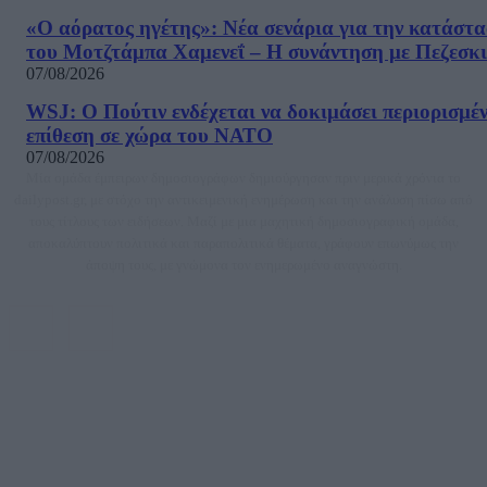
«Ο αόρατος ηγέτης»: Νέα σενάρια για την κατάστ
του Μοτζτάμπα Χαμενεΐ – Η συνάντηση με Πεζεσκ
07/08/2026
WSJ: Ο Πούτιν ενδέχεται να δοκιμάσει περιορισμέ
επίθεση σε χώρα του ΝΑΤΟ
07/08/2026
Μία ομάδα έμπειρων δημοσιογράφων δημιούργησαν πριν μερικά χρόνια το
dailypost.gr, με στόχο την αντικειμενική ενημέρωση και την ανάλυση πίσω από
τους τίτλους των ειδήσεων. Μαζί με μια μαχητική δημοσιογραφική ομάδα,
αποκαλύπτουν πολιτικά και παραπολιτικά θέματα, γράφουν επωνύμως την
άποψη τους, με γνώμονα τον ενημερωμένο αναγνώστη.
DAILYPOST.GR – ΤΑΥΤΌΤΗΤΑ
Ιδιοκτήτρια εταιρεία: «ΝΟΗΣΙΣ ΙΚΕ»
Έδρα: Δήμος Αμαρουσίου Αττικής, Αγ. Αθανασίου αρ. 21, Τ.Κ. 15125