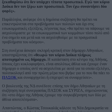
ξεκαθαρίσω ότι δεν υπάρχει τίποτα προσωπικό. Εγώ τον κύριο
Δούκα δεν τον ξέρω καν προσωπικά. Τον έχω συναντήσει δύο
φορές».
Παράλληλα, ανέφερε ότι η δημόσια συζήτηση θα πρέπει να
επικεντρώνεται στα προβλήματα των πολιτών και όχι στις
εσωκομματικές εξελίξεις, λέγοντας πως «θα πρέπει να πάψουμε να
ασχολούμαστε με τα εσωκομματικά των κομμάτων τόσο πολύ από
ένα σημείο και μετά και να ασχοληθούμε με τα πραγματικά
προβλήματα του κόσμου».
Στη συνέχεια άσκησε σκληρή κριτική στον δήμαρχο Αθηναίων,
υποστηρίζοντας ότι
«θεωρώ τον κύριο Δούκα πλήρως
αποτυχημένο ως δήμαρχο.
Η κατάσταση στο κέντρο της Αθήνας,
όποιος έχει κυκλοφορήσει, είναι απολύτως άθλια και έχουμε έναν
δήμαρχο ο οποίος αντί να ασχολείται με αυτά για τα οποία εξελέγει,
πολιτικολογεί από την πρώτη μέρα που βγήκε για το που θα πάει το
ΠΑΣΟΚ
και συναρχηγεύει ή επιχειρεί να συναρχεύσει».
Ο βουλευτής της ΝΔ συνέδεσε επίσης τον δήμο Αθηναίων με τη
συζήτηση περί συνεργασίας ΠΑΣΟΚ και ΣΥΡΙΖΑ, σημειώνοντας
ότι «στο δήμο της Αθήνας έχουμε την συγκυβέρνηση των δύο με
άθλια αποτελέσματα».
Απαντώντας, ο Κώστας Τσουκαλάς κάλεσε τη Νέα Δημοκρατία να