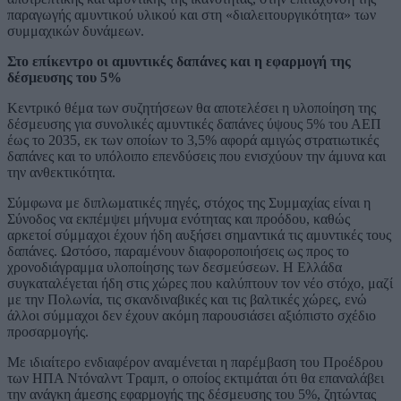
παραγωγής αμυντικού υλικού και στη «διαλειτουργικότητα» των
συμμαχικών δυνάμεων.
Στο επίκεντρο οι αμυντικές δαπάνες και η εφαρμογή της
δέσμευσης του 5%
Κεντρικό θέμα των συζητήσεων θα αποτελέσει η υλοποίηση της
δέσμευσης για συνολικές αμυντικές δαπάνες ύψους 5% του ΑΕΠ
έως το 2035, εκ των οποίων το 3,5% αφορά αμιγώς στρατιωτικές
δαπάνες και το υπόλοιπο επενδύσεις που ενισχύουν την άμυνα και
την ανθεκτικότητα.
Σύμφωνα με διπλωματικές πηγές, στόχος της Συμμαχίας είναι η
Σύνοδος να εκπέμψει μήνυμα ενότητας και προόδου, καθώς
αρκετοί σύμμαχοι έχουν ήδη αυξήσει σημαντικά τις αμυντικές τους
δαπάνες. Ωστόσο, παραμένουν διαφοροποιήσεις ως προς το
χρονοδιάγραμμα υλοποίησης των δεσμεύσεων. Η Ελλάδα
συγκαταλέγεται ήδη στις χώρες που καλύπτουν τον νέο στόχο, μαζί
με την Πολωνία, τις σκανδιναβικές και τις βαλτικές χώρες, ενώ
άλλοι σύμμαχοι δεν έχουν ακόμη παρουσιάσει αξιόπιστο σχέδιο
προσαρμογής.
Με ιδιαίτερο ενδιαφέρον αναμένεται η παρέμβαση του Προέδρου
των ΗΠΑ Ντόναλντ Τραμπ, ο οποίος εκτιμάται ότι θα επαναλάβει
την ανάγκη άμεσης εφαρμογής της δέσμευσης του 5%, ζητώντας