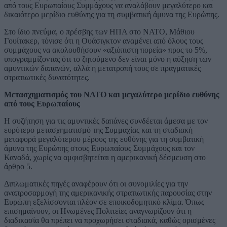
από τους Ευρωπαίους Συμμάχους να αναλάβουν μεγαλύτερο και
δικαιότερο μερίδιο ευθύνης για τη συμβατική άμυνα της Ευρώπης.
Στο ίδιο πνεύμα, ο πρέσβης των ΗΠΑ στο ΝΑΤΟ, Μάθιου
Γουίτακερ, τόνισε ότι η Ουάσιγκτον αναμένει από όλους τους
συμμάχους να ακολουθήσουν «αξιόπιστη πορεία» προς το 5%,
υπογραμμίζοντας ότι το ζητούμενο δεν είναι μόνο η αύξηση των
αμυντικών δαπανών, αλλά η μετατροπή τους σε πραγματικές
στρατιωτικές δυνατότητες.
Μετασχηματισμός του ΝΑΤΟ και μεγαλύτερο μερίδιο ευθύνης
από τους Ευρωπαίους
Η συζήτηση για τις αμυντικές δαπάνες συνδέεται άμεσα με τον
ευρύτερο μετασχηματισμό της Συμμαχίας και τη σταδιακή
μεταφορά μεγαλύτερου μέρους της ευθύνης για τη συμβατική
άμυνα της Ευρώπης στους Ευρωπαίους Συμμάχους και τον
Καναδά, χωρίς να αμφισβητείται η αμερικανική δέσμευση στο
άρθρο 5.
Διπλωματικές πηγές αναφέρουν ότι οι συνομιλίες για την
αναπροσαρμογή της αμερικανικής στρατιωτικής παρουσίας στην
Ευρώπη εξελίσσονται πλέον σε εποικοδομητικό κλίμα. Όπως
επισημαίνουν, οι Ηνωμένες Πολιτείες αναγνωρίζουν ότι η
διαδικασία θα πρέπει να προχωρήσει σταδιακά, καθώς ορισμένες