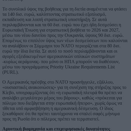
Το συνολικό ύψος της βοήθειας για τη διετία αναμένεται να φτάσει
τα 140 δισ. ευρώ, καλύπτοντας στρατιωτικό εξοπλισμό,
εκπαίδευση και λοιπή στρατιωτική υποστήριξη. Σε αυτά
περιλαμβάνονται και τα 60 δισ. ευρώ που έχει ήδη δεσμεύσει η
Ευρωπαϊκή Ένωση για στρατιωτική βοήθεια το 2026 και 2027,
μέσω του νέου δανείου προς την Ουκρανία, ύψους 90 δισ. ευρώ.
Επομένως το επιπλέον ύψος των νέων δεσμεύσεων που καλούνται
να αναλάβουν οι Σύμμαχοι του ΝΑΤΟ περιορίζεται στα 80 δισ.
ευρώ την ίδια διετία. Σε αυτό το ποσό περιλαμβάνονται και οι
αγορές εξειδικευμένων αμερικανικών οπλικών συστημάτων
-κυρίως αεράμυνας- που μόνο οι ΗΠΑ μπορούν να διαθέσουν,
μέσω του προγράμματος Priority Ukraine Requirements List
(PURL).
Ο Αμερικανός πρέσβης στο ΝΑΤΟ προανήγγειλε, εξάλλου,
«ουσιαστικές ανακοινώσεις» για τη συνέχιση της στήριξης προς το
Κίεβο, υπογραμμίζοντας ότι «η ευρωπαϊκή πλευρά θα πρέπει να
αναλάβει μεγαλύτερο μέρος του βάρους», καθώς «πρόκειται για
πόλεμο που διεξάγεται στην ευρωπαϊκή ήπειρο», χωρίς όμως να
τίθεται υπό αμφισβήτηση η αμερικανική δέσμευση. Ο ίδιος
ξεκαθάρισε ότι θα πρέπει ταυτόχρονα να σταλεί σαφές μήνυμα
προς τη Ρωσία ότι ο πόλεμος πρέπει να τερματιστεί.
Αμυντική βιομηχανία και επιχειρησιακές δυνατότητες