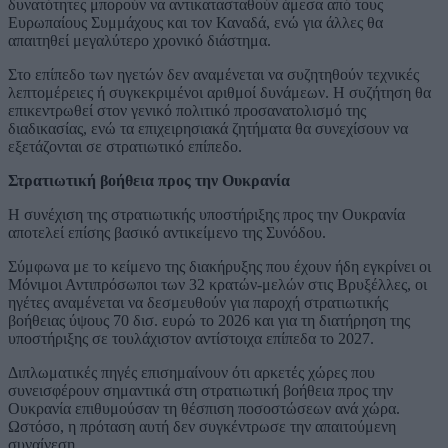
δυνατότητες μπορούν να αντικατασταθούν άμεσα από τους
Ευρωπαίους Συμμάχους και τον Καναδά, ενώ για άλλες θα
απαιτηθεί μεγαλύτερο χρονικό διάστημα.
Στο επίπεδο των ηγετών δεν αναμένεται να συζητηθούν τεχνικές
λεπτομέρειες ή συγκεκριμένοι αριθμοί δυνάμεων. Η συζήτηση θα
επικεντρωθεί στον γενικό πολιτικό προσανατολισμό της
διαδικασίας, ενώ τα επιχειρησιακά ζητήματα θα συνεχίσουν να
εξετάζονται σε στρατιωτικό επίπεδο.
Στρατιωτική βοήθεια προς την Ουκρανία
Η συνέχιση της στρατιωτικής υποστήριξης προς την Ουκρανία
αποτελεί επίσης βασικό αντικείμενο της Συνόδου.
Σύμφωνα με το κείμενο της διακήρυξης που έχουν ήδη εγκρίνει οι
Μόνιμοι Αντιπρόσωποι των 32 κρατών-μελών στις Βρυξέλλες, οι
ηγέτες αναμένεται να δεσμευθούν για παροχή στρατιωτικής
βοήθειας ύψους 70 δισ. ευρώ το 2026 και για τη διατήρηση της
υποστήριξης σε τουλάχιστον αντίστοιχα επίπεδα το 2027.
Διπλωματικές πηγές επισημαίνουν ότι αρκετές χώρες που
συνεισφέρουν σημαντικά στη στρατιωτική βοήθεια προς την
Ουκρανία επιθυμούσαν τη θέσπιση ποσοστώσεων ανά χώρα.
Ωστόσο, η πρόταση αυτή δεν συγκέντρωσε την απαιτούμενη
συναίνεση.