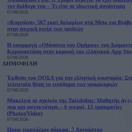
τον διάδοχο του – Τι είπε σε ιδιωτική συνάντηση
07/08/2026
«Καμπάνα» 567 εκατ δολαρίων στη Meta για βλάβε
στην ψυχική υγεία των παιδιών
07/08/2026
Η εφαρμογή «Οδύσσεια του Ομήρου» του Διαμαντ
Καραναστάση στην κορυφή του ελληνικού App Sto
07/08/2026
ΔΗΜΟΦΙΛΗ
Έκθεση του ΟΟΣΑ για την ελληνική οικονομία: Στ
τελευταία θέση το εισόδημα των νοικοκυριών
07/08/2026
Μακελειό σε σχολείο της Ταϊλάνδης: Μαθητής άνοι
πυρ και αυτοκτόνησε – 6 νεκροί, 15 τραυματίες
(Photos/Video)
07/08/2026
Ποιοι γιορτάζουν σήμερα, 7 Αυγούστου