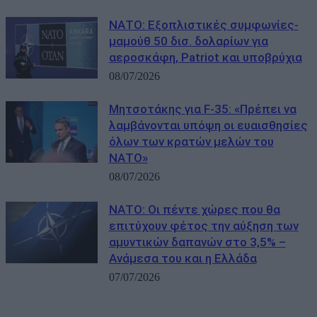
ΝΑΤΟ: Εξοπλιστικές συμφωνίες-
μαμούθ 50 δισ. δολαρίων για
αεροσκάφη, Patriot και υποβρύχια
08/07/2026
Μητσοτάκης για F-35: «Πρέπει να
λαμβάνονται υπόψη οι ευαισθησίες
όλων των κρατών μελών του
ΝΑΤΟ»
08/07/2026
ΝΑΤΟ: Οι πέντε χώρες που θα
επιτύχουν φέτος την αύξηση των
αμυντικών δαπανών στο 3,5% –
Ανάμεσα του και η Ελλάδα
07/07/2026