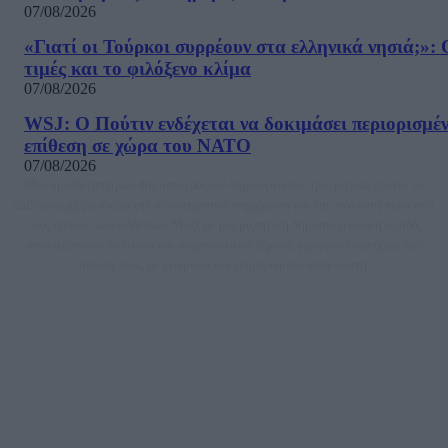
07/08/2026
«Γιατί οι Τούρκοι συρρέουν στα ελληνικά νησιά;»: 
τιμές και το φιλόξενο κλίμα
07/08/2026
WSJ: Ο Πούτιν ενδέχεται να δοκιμάσει περιορισμέ
επίθεση σε χώρα του ΝΑΤΟ
07/08/2026
Μία ομάδα έμπειρων δημοσιογράφων δημιούργησαν πριν μερικά χρόνια το
dailypost.gr, με στόχο την αντικειμενική ενημέρωση και την ανάλυση πίσω από
τους τίτλους των ειδήσεων. Μαζί με μια μαχητική δημοσιογραφική ομάδα,
αποκαλύπτουν πολιτικά και παραπολιτικά θέματα, γράφουν επωνύμως την
άποψη τους, με γνώμονα τον ενημερωμένο αναγνώστη.
DAILYPOST.GR – ΤΑΥΤΌΤΗΤΑ
Ιδιοκτήτρια εταιρεία: «ΝΟΗΣΙΣ ΙΚΕ»