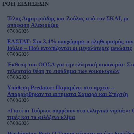
ΡΟΗ ΕΙΔΗΣΕΩΝ
Τέλος Δημητριάδης και Ζούλας από τον ΣΚΑΙ, με
απόφαση Αλαφούζου
07/08/2026
ΕΛΣΤΑΤ: Στο 3,4% υποχώρησε ο πληθωρισμός τον
Ιούλιο – Πού εντοπίζονται οι μεγαλύτερες μειώσεις
07/08/2026
Έκθεση του ΟΟΣΑ για την ελληνική οικονομία: Στ
τελευταία θέση το εισόδημα των νοικοκυριών
07/08/2026
Υπόθεση Predator: Παραμένει στο αρχείο –
Απορρίφθηκαν τα αιτήματα Σαμαρά και Σπίρτζη
07/08/2026
«Γιατί οι Τούρκοι συρρέουν στα ελληνικά νησιά;»: 
τιμές και το φιλόξενο κλίμα
07/08/2026
Washington Post: Ο Τραμπ φέρεται να έχει διαλέξε