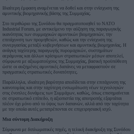
Ιδιαίτερη έμφαση αναμένεται να δοθεί και στην ενίσχυση της
αμυντικής βιομηχανικής βάσης της Συμμαχίας.
Στο περιθώριο της Συνόδου θα πραγματοποιηθεί το NATO
Industrial Forum, με αντικείμενο την αύξηση της παραγωγικής
ικανότητας των συμμαχικών αμυντικών βιομηχανιών, την
επιτάχυνση των προμηθειών, καθώς και την ενίσχυση της
συνεργασίας μεταξύ κυβερνήσεων και αμυντικής βιομηχανίας. Η
ανάγκη ταχύτερης παραγωγής πυρομαχικών, συστημάτων
αεράμυνας και άλλων κρίσιμων στρατιωτικών μέσων αποτελεί,
σύμφωνα με αξιωματούχους της Συμμαχίας, βασική προϋπόθεση
ώστε οι αυξημένες αμυντικές δαπάνες να μεταφραστούν σε
πραγματικές στρατιωτικές δυνατότητες.
Παράλληλα, ιδιαίτερη βαρύτητα αποδίδεται στην επιτάχυνση της
καινοτομίας και στην ταχύτερη ενσωμάτωση νέων τεχνολογιών
στις ένοπλες δυνάμεις των Συμμάχων, καθώς, όπως επισημαίνεται
σε στρατιωτικό επίπεδο, η αξιοπιστία της αποτροπής εξαρτάται
πλέον όχι μόνο από το ύψος των δαπανών, αλλά από την ταχύτητα
με την οποία αυτές μετατρέπονται σε επιχειρησιακή ισχύ.
Μια σύντομη Διακήρυξη
Σύμφωνα με διπλωματικές πηγές, η τελική διακήρυξη της Συνόδου