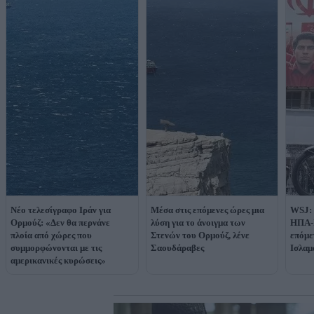
Νέο τελεσίγραφο Ιράν για
Μέσα στις επόμενες ώρες μια
WSJ: 
Ορμούζ: «Δεν θα περνάνε
λύση για το άνοιγμα των
ΗΠΑ-Ι
πλοία από χώρες που
Στενών του Ορμούζ, λένε
επόμε
συμμορφώνονται με τις
Σαουδάραβες
Ισλαμ
αμερικανικές κυρώσεις»