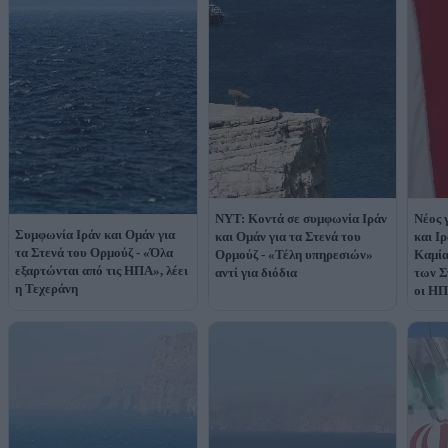
NYT: Κοντά σε συμφωνία Ιράν
Nέος 
Συμφωνία Ιράν και Ομάν για
και Ομάν για τα Στενά του
και Ιρ
τα Στενά του Ορμούζ - «Όλα
Ορμούζ - «Τέλη υπηρεσιών»
Καμία
εξαρτώνται από τις ΗΠΑ», λέει
αντί για διόδια
των Σ
η Τεχεράνη
οι Η