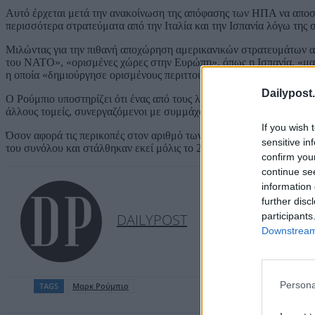
Αυτό έρχεται μετά την ανακοίνωση της απόφασης των ΗΠΑ να αποσύ
περισσότερα στρατεύματα από την Ιταλία και την Ισπανία λόγω της 
Μιλώντας για την πιθανή αποχώρηση αμερικανικών στρατευμάτων απ
του ΝΑΤΟ», «ορισμένες χώρες στην Ευρώπη», όπως η Ισπανία, «μα
η οποία «δημιούργησε ορισμένους περιττούς κινδύνους» για τις ΗΠΑ
Dailypost.
Ο Ρούμπιο υποστηρίζει ότι ένας από τους λόγους που οι ΗΠΑ βρίσκ
άλλους τομείς, συνεργαζόμενοι με συμμάχους.
If you wish 
Όσον αφορά τις περικοπές στον αριθμό των αμερικανικών στρατευμά
sensitive in
του συνόλου και στάλθηκαν εκεί μόλις το 2022.
confirm you
continue se
information 
further disc
participants
DAILYPOST
Downstream 
Persona
TAGS
Μαρκ Ρούμπιο