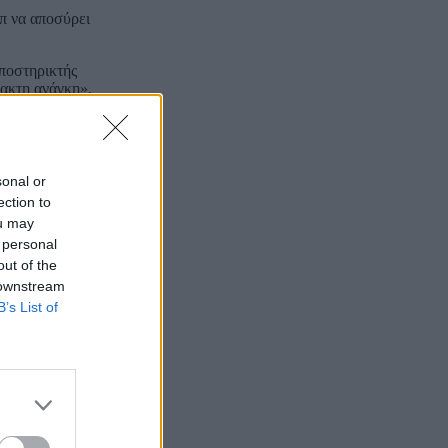
π να αποσύρει
υποστηρικτής
ακτη ανάγκη»,
ναμή τους σε
sonal or
 μόνο το 14%
ection to
ou may
 personal
out of the
 downstream
B’s List of