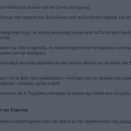
ειών διέλευσης πλοίων από τα Στενά του Ορμούζ
μένη με την έγκριση των διελεύσεων από τα Στενά του Ορμούζ και με
φορτισμένη με τις άδειες διέλευσης πλοίων από τα Στενά του Ορμού
 List.
ραφο της νέας υπηρεσίας, τα πλοία υποχρεούνται να παρέχουν λεπτομ
ώματος και την διαδρομή.
όνη αρχή που είναι αρμόδια για την έκδοση αδειών για τα πλοία που 
ωσε ότι το Ιράν έχει εγκαθιδρύσει «σύστημα για την άσκηση της κυρι
αμβάνουν «οδηγίες» μέσω e-mail.
ακοινώσει ότι η Τεχεράνη εισέπραξε τα πρώτα της έσοδα από τέλη διέλ
ό την Ευρώπη
ανικών στρατευμάτων από την Ιταλία με την πρωθυπουργό της χώρας