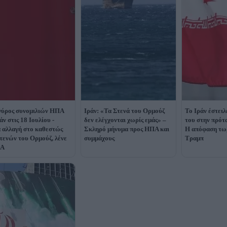
γύρος συνομιλιών ΗΠΑ
Ιράν: «Τα Στενά του Ορμούζ
Το Ιράν έστει
άν στις 18 Ιουλίου -
δεν ελέγχονται χωρίς εμάς» –
του στην πρότ
 αλλαγή στο καθεστώς
Σκληρό μήνυμα προς ΗΠΑ και
Η απόφαση τωρ
τενών του Ορμούζ, λένε
συμμάχους
Τραμπ
ΠΑ