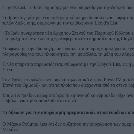
Lloyd’s List: Το Ιράν δημιούργησε νέα υπηρεσία για την έκδοση αδ
Το Ιράν συγκρότησε νέα κυβερνητική υπηρεσία που είναι επιφορτισ
τελών διέλευσης, σύμφωνα με την επιθεώρηση Lloyd’s List.
«Το Ιράν συγκρότησε νέα Αρχή του Στενού του Περσικού Κόλπου επι
είσπραξη τελών διέλευσης», αναφέρεται στο δημοσίευμα της Lloyd’s
Σύμφωνα με την ίδια πηγή που επικαλείται το προς συμπλήρωση έγγ
πληροφορίες για τους πλοιοκτήτες, την ασφάλεια, τα μέλη του πληρ
Η νέα υπηρεσία παρουσιάζεται, σύμφωνα με την Lloyd’s List, ως η μ
Στενό.
Την Τρίτη, το αγγλόφωνο ιρανικό τηλεοπτικό δίκτυο Press TV μετέδ
Στενά του Ορμούζ» και ότι τα πλοία που διέρχονται από τα στενά λ
Στις 23 Απριλίου, αξιωματούχος του ιρανικού κοινοβουλίου είχε αν
επιβάλει για την ναυσιπλοΐα στο στενό.
Τι δήλωσε για την αποχώρηση αμερικανικών στρατευμάτων απ
Ο Μάρκο Ρούμπιο λέει ότι δεν συζήτησε την αποχώρηση των αμερικ
Μελόνι.