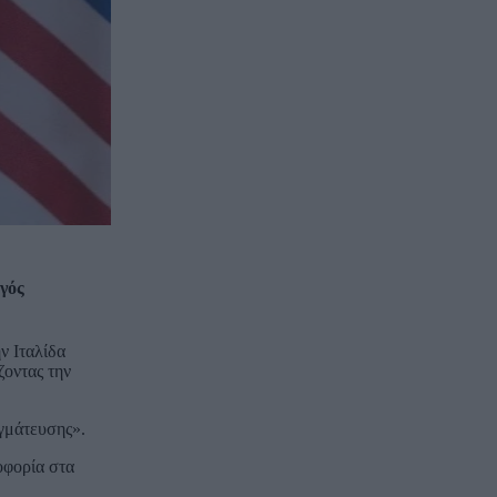
γός
ν Ιταλίδα
ζοντας την
αγμάτευσης».
λοφορία στα