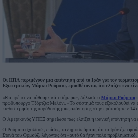
Οι ΗΠΑ περιμένουν μια απάντηση από το Ιράν για τον τερματισ
Εξωτερικών, Μάρκο Ρούμπιο, προσθέτοντας ότι ελπίζει «να εί
«Θα πρέπει να μάθουμε κάτι σήμερα», δήλωσε ο
Μάρκο Ρούμπιο
σ
πρωθυπουργό Τζόρτζια Μελόνι. «Το σύστημά τους εξακολουθεί να ε
καθυστέρηση της παράδοσης μιας απάντησης στην πρόταση των 14 σ
Ο Αμερικανός ΥΠΕΞ σημείωσε πως ελπίζει η ιρανική απάντηση να εί
Ο Ρούμπιο σχολίασε, επίσης, τα δημοσιεύματα, ότι το Ιράν έχει φτι
Στενά του Ορμούζ, λέγοντας ότι «αυτό θα ήταν πολύ προβληματικό,