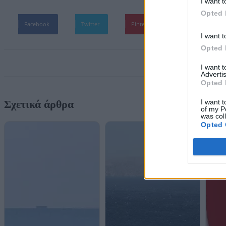
I want t
Opted 
Facebook
Twitter
Pinterest
WhatsApp
I want t
Opted 
I want 
Advertis
Opted 
I want t
Σχετικά άρθρα
of my P
was col
Opted 