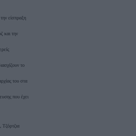
 την είσπραξη
ζ και την
ερείς
διασχίζουν το
αρχίας του στα
ευσης που έχει
, Τζόρτζια