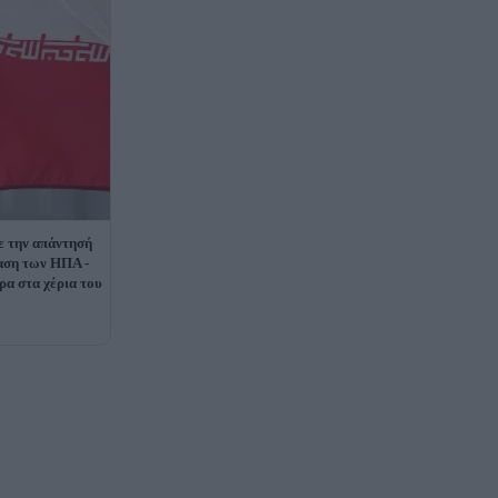
λε την απάντησή
αση των ΗΠΑ -
α στα χέρια του