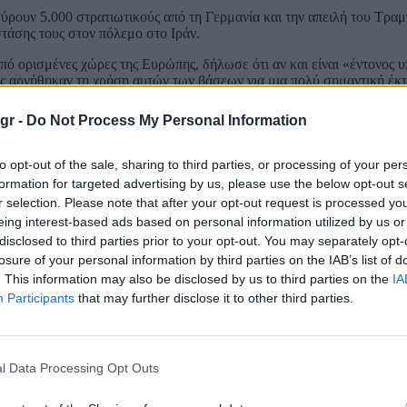
ρουν 5.000 στρατιωτικούς από τη Γερμανία και την απειλή του Τραμ
στάσης τους στον πόλεμο στο Ιράν.
ό ορισμένες χώρες της Ευρώπης, δήλωσε ότι αν και είναι «έντονος 
ς αρνήθηκαν τη χρήση αυτών των βάσεων για μια πολύ σημαντική έκτ
, στην εκστρατεία κατά του Ιράν.
gr -
Do Not Process My Personal Information
ονται στο ΝΑΤΟ είναι για να τους επιτρέψει να «προβάλλουν» την δύ
to opt-out of the sale, sharing to third parties, or processing of your per
των στη Γερμανία, τόνισε ότι οι 5.000 στρατιώτες αντιπροσωπεύουν
formation for targeted advertising by us, please use the below opt-out s
r selection. Please note that after your opt-out request is processed y
eing interest-based ads based on personal information utilized by us or
disclosed to third parties prior to your opt-out. You may separately opt-
losure of your personal information by third parties on the IAB’s list of
. This information may also be disclosed by us to third parties on the
IA
Participants
that may further disclose it to other third parties.
l Data Processing Opt Outs