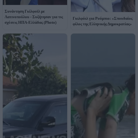
Συνάντηση Γκίλφοϊλ με
Λατινοπούλου - Συζήτησαν για τις
Γκιλφόιλ για Ρούμπιο: «Σπουδαίος
σχέσεις ΗΠΑ-Ελλάδας (Photo)
φίλος της Ελληνικής Δημοκρατίας»