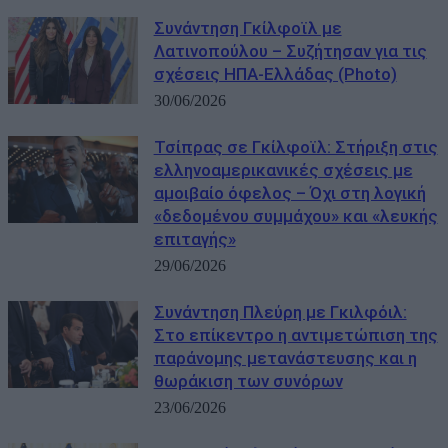
Συνάντηση Γκίλφοϊλ με
Λατινοπούλου – Συζήτησαν για τις
σχέσεις ΗΠΑ-Ελλάδας (Photo)
30/06/2026
Τσίπρας σε Γκίλφοϊλ: Στήριξη στις
ελληνοαμερικανικές σχέσεις με
αμοιβαίο όφελος – Όχι στη λογική
«δεδομένου συμμάχου» και «λευκής
επιταγής»
29/06/2026
Συνάντηση Πλεύρη με Γκιλφόιλ:
Στο επίκεντρο η αντιμετώπιση της
παράνομης μετανάστευσης και η
θωράκιση των συνόρων
23/06/2026