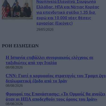
Ναυπηγεία Ελευσίνα: Συμφωνία
Ελλάδας, ΗΠΑ και Νότιας Κορέας
για επενδυτικό σχέδιο 1,35 δισ.
ευρώ και 10.000 νέες θέσεις
εργασίας (Εικόνες)
29/05/2026
ΡΟΗ ΕΙΔΗΣΕΩΝ
Η Ισπανία επιβάλλει συνοριακούς ελέγχους σε
ταξιδιώτες από την Ιταλία
08/08/2026
CNN: Γιατί ο κορυφαίος στρατηγός του Τραμπ ζητ
διπλωματική έξοδο από το Ιράν
08/08/2026
Φρουροί της Επανάστασης: «Το Ορμούζ θα ανοίξει
όταν οι ΗΠΑ αποδεχθούν τους όρους του Ιράν»
08/08/2026