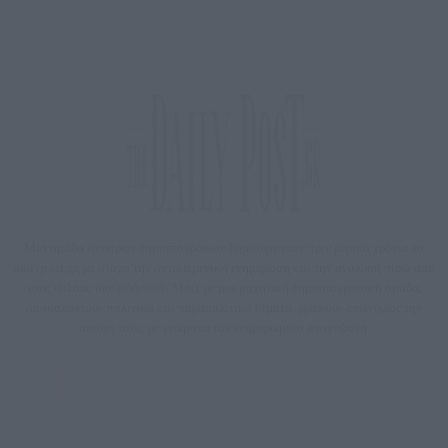
Μία ομάδα έμπειρων δημοσιογράφων δημιούργησαν πριν μερικά χρόνια το
dailypost.gr, με στόχο την αντικειμενική ενημέρωση και την ανάλυση πίσω από
τους τίτλους των ειδήσεων. Μαζί με μια μαχητική δημοσιογραφική ομάδα,
αποκαλύπτουν πολιτικά και παραπολιτικά θέματα, γράφουν επωνύμως την
άποψη τους, με γνώμονα τον ενημερωμένο αναγνώστη.