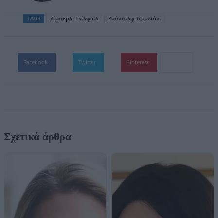
TAGS
Κίμπερλι Γκίλφοϊλ
Ρούντολφ Τζουλιάνι
Facebook
Twitter
Pinterest
Σχετικά άρθρα