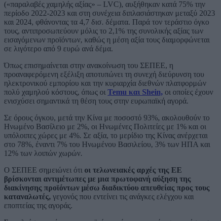
(«παραλαβές χαμηλής αξίας» – LVC), αυξήθηκαν κατά 75% την
περίοδο 2022-2023 και στη συνέχεια διπλασιάστηκαν μεταξύ 2023
και 2024, φθάνοντας τα 4,7 δισ. δέματα. Παρά τον τεράστιο όγκο
τους, αντιπροσωπεύουν μόλις το 2,1% της συνολικής αξίας των
εισαγόμενων προϊόντων, καθώς η μέση αξία τους διαμορφώνεται
σε λιγότερο από 9 ευρώ ανά δέμα.
Όπως επισημαίνεται στην ανακοίνωση του ΣΕΠΕΕ, η
προαναφερόμενη εξέλιξη αποτυπώνει τη συνεχή διεύρυνση του
ηλεκτρονικού εμπορίου και την κυριαρχία διεθνών πλατφορμών
πολύ χαμηλού κόστους, όπως οι
Temu και Shein,
οι οποίες έχουν
ενισχύσει σημαντικά τη θέση τους στην ευρωπαϊκή αγορά.
Σε όρους όγκου, μετά την Κίνα με ποσοστό 93%, ακολουθούν το
Ηνωμένο Βασίλειο με 2%, οι Ηνωμένες Πολιτείες με 1% και οι
υπόλοιπες χώρες με 4%. Σε αξία, το μερίδιο της Κίνας ανέρχεται
στο 78%, έναντι 7% του Ηνωμένου Βασιλείου, 3% των ΗΠΑ και
12% των λοιπών χωρών.
Ο ΣΕΠΕΕ σημειώνει ότι
οι τελωνειακές αρχές της ΕΕ
βρίσκονται αντιμέτωπες με μια πρωτοφανή αύξηση της
διακίνησης προϊόντων μέσω διαδικτύου απευθείας προς τους
καταναλωτές,
γεγονός που εντείνει τις ανάγκες ελέγχου και
εποπτείας της αγοράς.