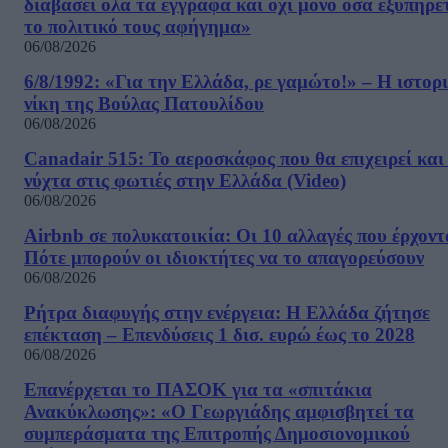
διαβάσει όλα τα έγγραφα και όχι μόνο όσα εξυπηρε
το πολιτικό τους αφήγημα»
06/08/2026
6/8/1992: «Για την Ελλάδα, ρε γαμώτο!» – Η ιστορ
νίκη της Βούλας Πατουλίδου
06/08/2026
Canadair 515: Το αεροσκάφος που θα επιχειρεί και
νύχτα στις φωτιές στην Ελλάδα (Video)
06/08/2026
Airbnb σε πολυκατοικία: Οι 10 αλλαγές που έρχοντ
Πότε μπορούν οι ιδιοκτήτες να το απαγορεύσουν
06/08/2026
Ρήτρα διαφυγής στην ενέργεια: Η Ελλάδα ζήτησε
επέκταση – Επενδύσεις 1 δισ. ευρώ έως το 2028
06/08/2026
Επανέρχεται το ΠΑΣΟΚ για τα «σπιτάκια
Ανακύκλωσης»: «Ο Γεωργιάδης αμφισβητεί τα
συμπεράσματα της Επιτροπής Δημοσιονομικού