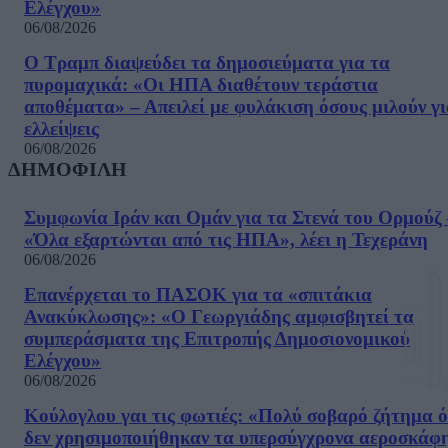
Ελέγχου»
06/08/2026
Ο Τραμπ διαψεύδει τα δημοσιεύματα για τα
πυρομαχικά: «Οι ΗΠΑ διαθέτουν τεράστια
αποθέματα» – Απειλεί με φυλάκιση όσους μιλούν γ
ελλείψεις
06/08/2026
ΔΗΜΟΦΙΛΗ
Συμφωνία Ιράν και Ομάν για τα Στενά του Ορμούζ 
«Όλα εξαρτώνται από τις ΗΠΑ», λέει η Τεχεράνη
06/08/2026
Επανέρχεται το ΠΑΣΟΚ για τα «σπιτάκια
Ανακύκλωσης»: «Ο Γεωργιάδης αμφισβητεί τα
συμπεράσματα της Επιτροπής Δημοσιονομικού
Ελέγχου»
06/08/2026
Κούλογλου γαι τις φωτιές: «Πολύ σοβαρό ζήτημα ό
δεν χρησιμοποιήθηκαν τα υπερσύγχρονα αεροσκάφ