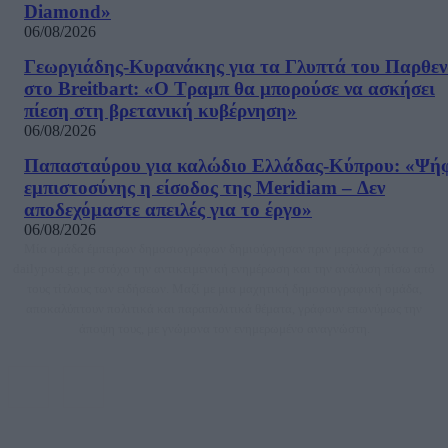
Diamond»
06/08/2026
Γεωργιάδης-Κυρανάκης για τα Γλυπτά του Παρθε
στο Breitbart: «Ο Τραμπ θα μπορούσε να ασκήσει
πίεση στη βρετανική κυβέρνηση»
06/08/2026
Παπασταύρου για καλώδιο Ελλάδας-Κύπρου: «Ψή
εμπιστοσύνης η είσοδος της Meridiam – Δεν
αποδεχόμαστε απειλές για το έργο»
06/08/2026
Μία ομάδα έμπειρων δημοσιογράφων δημιούργησαν πριν μερικά χρόνια το
dailypost.gr, με στόχο την αντικειμενική ενημέρωση και την ανάλυση πίσω από
τους τίτλους των ειδήσεων. Μαζί με μια μαχητική δημοσιογραφική ομάδα,
αποκαλύπτουν πολιτικά και παραπολιτικά θέματα, γράφουν επωνύμως την
άποψη τους, με γνώμονα τον ενημερωμένο αναγνώστη.