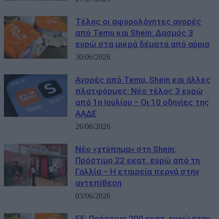
Τέλος οι αφορολόγητες αγορές
από Temu και Shein: Δασμός 3
ευρώ στα μικρά δέματα από αύριο
30/06/2026
Αγορές από Temu, Shein και άλλες
πλατφόρμες: Νέο τέλος 3 ευρώ
από 1η Ιουλίου – Οι 10 οδηγίες της
ΑΑΔΕ
26/06/2026
Νέο «χτύπημα» στη Shein:
Πρόστιμο 22 εκατ. ευρώ από τη
Γαλλία – Η εταιρεία περνά στην
αντεπίθεση
03/06/2026
ΕΕ: Πρόστιμο 200 εκατ. ευρώ στην