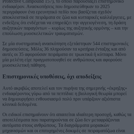
Protective Compound 157), το οποίο παρουσιάζει επιστημονικό
ενδιαφέρον. Ανασκοπήσεις που δημοσιεύθηκαν το 2025
περιγράφουν ένα ερευνητικό πεδίο που βασίζεται σχεδόν
αποκλειστικά σε πειράματα σε ζώα και κυτταρικές καλλιέργειες, με
ενδείξεις ότι ενδέχεται να επηρεάζει την αγγειογένεση, τη δράση
αυξητικών παραγόντων – κυρίως της αυξητικής ορμόνης – και την
επούλωση μυοσκελετικών τραυματισμών.
Σε μία συστηματική ανασκόπηση εξετάστηκαν 544 επιστημονικές
δημοσιεύσεις. Μόλις 36 πληρούσαν τα κριτήρια ένταξης και από
αυτές οι 35 αφορούσαν πειράματα σε τρωκτικά ή κύτταρα. Μόνο
μία μελέτη είχε πραγματοποιηθεί σε ανθρώπους και αφορούσε
μυοσκελετική πάθηση.
Επιστημονικές υποθέσεις, όχι αποδείξεις
Αυτό ακριβώς αποτελεί και τον πυρήνα της σημερινής «έκρηξης»
ενδιαφέροντος γύρω από τα πεπτίδια: η βιολογική θεωρία μπορεί
να δημιουργήσει ενθουσιασμό πολύ πριν υπάρξουν αξιόπιστα
κλινικά δεδομένα.
Οι ειδικοί επισημαίνουν ότι απαιτείται ιδιαίτερη προσοχή, καθώς τα
αποτελέσματα που παρατηρούνται σε ζώα δεν μεταφράζονται
αυτόματα στους ανθρώπους. Τα διαγράμματα μοριακών
μηχανισμών και οι επιτυχημένες δοκιμές σε πειραματόζωα είναι