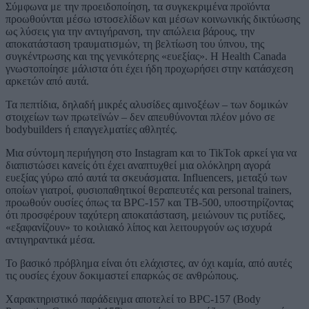
Σύμφωνα με την προειδοποίηση, τα συγκεκριμένα προϊόντα
προωθούνται μέσω ιστοσελίδων και μέσων κοινωνικής δικτύωσης
ως λύσεις για την αντιγήρανση, την απώλεια βάρους, την
αποκατάσταση τραυματισμών, τη βελτίωση του ύπνου, της
συγκέντρωσης και της γενικότερης «ευεξίας». Η Health Canada
γνωστοποίησε μάλιστα ότι έχει ήδη προχωρήσει στην κατάσχεση
αρκετών από αυτά.
Τα πεπτίδια, δηλαδή μικρές αλυσίδες αμινοξέων – των δομικών
στοιχείων των πρωτεϊνών – δεν απευθύνονται πλέον μόνο σε
bodybuilders ή επαγγελματίες αθλητές.
Μια σύντομη περιήγηση στο Instagram και το TikTok αρκεί για να
διαπιστώσει κανείς ότι έχει αναπτυχθεί μια ολόκληρη αγορά
ευεξίας γύρω από αυτά τα σκευάσματα. Influencers, μεταξύ των
οποίων γιατροί, φυσιοπαθητικοί θεραπευτές και personal trainers,
προωθούν ουσίες όπως τα BPC-157 και TB-500, υποστηρίζοντας
ότι προσφέρουν ταχύτερη αποκατάσταση, μειώνουν τις ρυτίδες,
«εξαφανίζουν» το κοιλιακό λίπος και λειτουργούν ως ισχυρά
αντιγηραντικά μέσα.
Το βασικό πρόβλημα είναι ότι ελάχιστες, αν όχι καμία, από αυτές
τις ουσίες έχουν δοκιμαστεί επαρκώς σε ανθρώπους.
Χαρακτηριστικό παράδειγμα αποτελεί το BPC-157 (Body