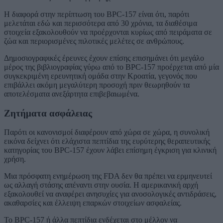
Η διαφορά στην περίπτωση του BPC-157 είναι ότι, παρότι
μελετάται εδώ και περισσότερα από 30 χρόνια, τα διαθέσιμα
στοιχεία εξακολουθούν να προέρχονται κυρίως από πειράματα σε
ζώα και περιορισμένες πιλοτικές μελέτες σε ανθρώπους.
Δημοσιογραφικές έρευνες έχουν επίσης επισημάνει ότι μεγάλο
μέρος της βιβλιογραφίας γύρω από το BPC-157 προέρχεται από μία
συγκεκριμένη ερευνητική ομάδα στην Κροατία, γεγονός που
επιβάλλει ακόμη μεγαλύτερη προσοχή πριν θεωρηθούν τα
αποτελέσματα ανεξάρτητα επιβεβαιωμένα.
Ζητήματα ασφάλειας
Παρότι οι κανονισμοί διαφέρουν από χώρα σε χώρα, η συνολική
εικόνα δείχνει ότι ελάχιστα πεπτίδια της ευρύτερης θεραπευτικής
κατηγορίας του BPC-157 έχουν λάβει επίσημη έγκριση για κλινική
χρήση.
Μια πρόσφατη ενημέρωση της FDA δεν θα πρέπει να ερμηνευτεί
ως αλλαγή στάσης απέναντι στην ουσία. Η αμερικανική αρχή
εξακολουθεί να αναφέρει ανησυχίες για ανοσολογικές αντιδράσεις,
ακαθαρσίες και έλλειψη επαρκών στοιχείων ασφαλείας.
Το BPC-157 ή άλλα πεπτίδια ενδέχεται στο μέλλον να