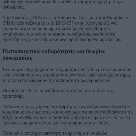
ανθρώπινη κατανάλωση» δεν καθιστά νόμιμη τη χρήση τους σε
ανθρώπους.
Στις Ηνωμένες Πολιτείες, η Υπηρεσία Τροφίμων και Φαρμάκων
(FDA) έχει ταξινομήσει το BPC-157 στην Κατηγορία 2 για
παρασκευές compounding, επικαλούμενη ανεπιθύμητες
αντιδράσεις του ανοσοποιητικού συστήματος, ακαθαρσίες
σχετιζόμενες με πεπτίδια και ανεπαρκή δεδομένα ασφαλείας.
Πιστοποιητικά καθαρότητας και θεωρίες
συνωμοσίας
Ένα συχνό επιχείρημα όσων αγοράζουν πεπτίδια μέσω διαδικτύου
είναι ότι διαθέτουν πιστοποιητικά ανάλυσης από τρίτα εργαστήρια,
τα οποία αποδεικνύουν την καθαρότητα των προϊόντων.
Ωστόσο, οι ειδικοί αμφισβητούν την αξιοπιστία αυτής της
πρακτικής.
Πολλά από τα λεγόμενα «ανεξάρτητα» εργαστήρια συνδέονται με
τους ίδιους τους πωλητές και συνήθως πιστοποιούν καθαρότητα της
τάξης του 98%. Αν και το ποσοστό φαίνεται υψηλό, δεν πληροί τα
πρότυπα που απαιτούνται για ένα φαρμακευτικό προϊόν.
Παραμένει επίσης αναπάντητο το ερώτημα τι ακριβώς