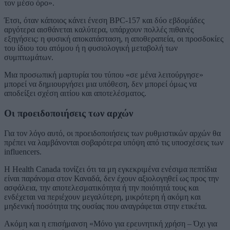
τον μέσο όρο».
Έτσι, όταν κάποιος κάνει ένεση BPC-157 και δύο εβδομάδες
αργότερα αισθάνεται καλύτερα, υπάρχουν πολλές πιθανές
εξηγήσεις: η φυσική αποκατάσταση, η αποθεραπεία, οι προσδοκίες
του ίδιου του ατόμου ή η φυσιολογική μεταβολή των
συμπτωμάτων.
Μια προσωπική μαρτυρία του τύπου «σε μένα λειτούργησε»
μπορεί να δημιουργήσει μια υπόθεση, δεν μπορεί όμως να
αποδείξει σχέση αιτίου και αποτελέσματος.
Οι προειδοποιήσεις των αρχών
Για τον λόγο αυτό, οι προειδοποιήσεις των ρυθμιστικών αρχών θα
πρέπει να λαμβάνονται σοβαρότερα υπόψη από τις υποσχέσεις των
influencers.
Η Health Canada τονίζει ότι τα μη εγκεκριμένα ενέσιμα πεπτίδια
είναι παράνομα στον Καναδά, δεν έχουν αξιολογηθεί ως προς την
ασφάλεια, την αποτελεσματικότητα ή την ποιότητά τους και
ενδέχεται να περιέχουν μεγαλύτερη, μικρότερη ή ακόμη και
μηδενική ποσότητα της ουσίας που αναγράφεται στην ετικέτα.
Ακόμη και η επισήμανση «Μόνο για ερευνητική χρήση – Όχι για