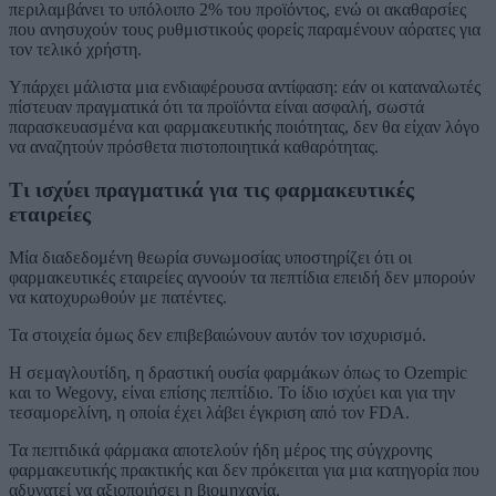
περιλαμβάνει το υπόλοιπο 2% του προϊόντος, ενώ οι ακαθαρσίες
που ανησυχούν τους ρυθμιστικούς φορείς παραμένουν αόρατες για
τον τελικό χρήστη.
Υπάρχει μάλιστα μια ενδιαφέρουσα αντίφαση: εάν οι καταναλωτές
πίστευαν πραγματικά ότι τα προϊόντα είναι ασφαλή, σωστά
παρασκευασμένα και φαρμακευτικής ποιότητας, δεν θα είχαν λόγο
να αναζητούν πρόσθετα πιστοποιητικά καθαρότητας.
Τι ισχύει πραγματικά για τις φαρμακευτικές
εταιρείες
Μία διαδεδομένη θεωρία συνωμοσίας υποστηρίζει ότι οι
φαρμακευτικές εταιρείες αγνοούν τα πεπτίδια επειδή δεν μπορούν
να κατοχυρωθούν με πατέντες.
Τα στοιχεία όμως δεν επιβεβαιώνουν αυτόν τον ισχυρισμό.
Η σεμαγλουτίδη, η δραστική ουσία φαρμάκων όπως το Ozempic
και το Wegovy, είναι επίσης πεπτίδιο. Το ίδιο ισχύει και για την
τεσαμορελίνη, η οποία έχει λάβει έγκριση από τον FDA.
Τα πεπτιδικά φάρμακα αποτελούν ήδη μέρος της σύγχρονης
φαρμακευτικής πρακτικής και δεν πρόκειται για μια κατηγορία που
αδυνατεί να αξιοποιήσει η βιομηχανία.