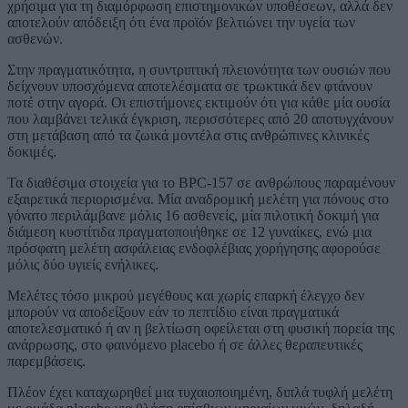
χρήσιμα για τη διαμόρφωση επιστημονικών υποθέσεων, αλλά δεν
αποτελούν απόδειξη ότι ένα προϊόν βελτιώνει την υγεία των
ασθενών.
Στην πραγματικότητα, η συντριπτική πλειονότητα των ουσιών που
δείχνουν υποσχόμενα αποτελέσματα σε τρωκτικά δεν φτάνουν
ποτέ στην αγορά. Οι επιστήμονες εκτιμούν ότι για κάθε μία ουσία
που λαμβάνει τελικά έγκριση, περισσότερες από 20 αποτυγχάνουν
στη μετάβαση από τα ζωικά μοντέλα στις ανθρώπινες κλινικές
δοκιμές.
Τα διαθέσιμα στοιχεία για το BPC-157 σε ανθρώπους παραμένουν
εξαιρετικά περιορισμένα. Μία αναδρομική μελέτη για πόνους στο
γόνατο περιλάμβανε μόλις 16 ασθενείς, μία πιλοτική δοκιμή για
διάμεση κυστίτιδα πραγματοποιήθηκε σε 12 γυναίκες, ενώ μια
πρόσφατη μελέτη ασφάλειας ενδοφλέβιας χορήγησης αφορούσε
μόλις δύο υγιείς ενήλικες.
Μελέτες τόσο μικρού μεγέθους και χωρίς επαρκή έλεγχο δεν
μπορούν να αποδείξουν εάν το πεπτίδιο είναι πραγματικά
αποτελεσματικό ή αν η βελτίωση οφείλεται στη φυσική πορεία της
ανάρρωσης, στο φαινόμενο placebo ή σε άλλες θεραπευτικές
παρεμβάσεις.
Πλέον έχει καταχωρηθεί μια τυχαιοποιημένη, διπλά τυφλή μελέτη