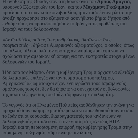
Η αντίθεση της Ουάσιγκτον στη δολοφονία του
Αμπάς Αραγτσί
,
υπουργού Εξωτερικών του Ιράν, και του
Μοχάμαντ Γκαλιμπάφ
,
προέδρου του ιρανικού κοινοβουλίου, ήταν τόσο έντονη ώστε την
άνοιξη προχώρησε στο εξαιρετικά ασυνήθιστο βήμα: ζήτησε από
ενδιάμεσους να προειδοποιήσουν το Ιράν για τις προθέσεις του
Ισραήλ να τους δολοφονήσει.
«
Αν σκοτώσεις αυτούς τους ανθρώπους, σκοτώνεις τους
πραγματιστές
», δήλωσε Αμερικανός αξιωματούχος, ο οποίος, όπως
και άλλοι, μίλησε υπό τον όρο της ανωνυμίας προκειμένου να
σχολιάσει την αμερικανική άποψη για την εκστρατεία στοχευμένων
δολοφονιών του Ισραήλ.
Ήδη από τον Μάρτιο, όταν η κυβέρνηση Τραμπ άρχισε να εξετάζει
διπλωματικές επιλογές για τον τερματισμό του πολέμου,
Αμερικανοί αξιωματούχοι είχαν ενημερώσει τους Ισραηλινούς
ομολόγους τους ότι δεν θα έπρεπε να συνεχιστούν οι δολοφονίες
της πολιτικής ηγεσίας του Ιράν, σύμφωνα με διπλωμάτη.
Το γεγονός ότι οι Ηνωμένες Πολιτείες αισθάνθηκαν την ανάγκη να
προχωρήσουν ακόμη περισσότερο και να προειδοποιήσουν το ίδιο
το Ιράν ότι οι κορυφαίοι διαπραγματευτές του κινδύνευαν να
δολοφονηθούν, καταδεικνύει την ένταση στις σχέσεις ΗΠΑ–
Ισραήλ και τη περιορισμένη επιρροή της κυβέρνησης Τραμπ στην
ισραηλινή κυβέρνηση, σύμφωνα με αναλυτές.