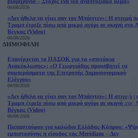
βιομηχανία – Στόχος ένα νέο αναπτυξιακό άλμα»
06/08/2026
«Δεν ήθελα να γίνει σαν τον Μπάιντεν»: Η στιγμή π
Τραμπ έτρεξε πίσω από μικρό αγόρι σε σκηνή στο 
Βέγκας (Video)
06/08/2026
ΔΗΜΟΦΙΛΗ
Επανέρχεται το ΠΑΣΟΚ για τα «σπιτάκια
Ανακύκλωσης»: «Ο Γεωργιάδης αμφισβητεί τα
συμπεράσματα της Επιτροπής Δημοσιονομικού
Ελέγχου»
06/08/2026
«Δεν ήθελα να γίνει σαν τον Μπάιντεν»: Η στιγμή π
Τραμπ έτρεξε πίσω από μικρό αγόρι σε σκηνή στο 
Βέγκας (Video)
06/08/2026
Παπασταύρου για καλώδιο Ελλάδας-Κύπρου: «Ψή
εμπιστοσύνης η είσοδος της Meridiam – Δεν