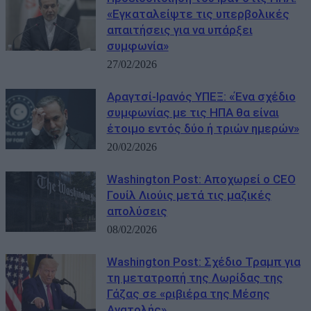
«Εγκαταλείψτε τις υπερβολικές
απαιτήσεις για να υπάρξει
συμφωνία»
27/02/2026
Αραγτσί-Ιρανός ΥΠΕΞ: «Ένα σχέδιο
συμφωνίας με τις ΗΠΑ θα είναι
έτοιμο εντός δύο ή τριών ημερών»
20/02/2026
Washington Post: Αποχωρεί ο CEO
Γουίλ Λιούις μετά τις μαζικές
απολύσεις
08/02/2026
Washington Post: Σχέδιο Τραμπ για
τη μετατροπή της Λωρίδας της
Γάζας σε «ριβιέρα της Μέσης
Ανατολής»