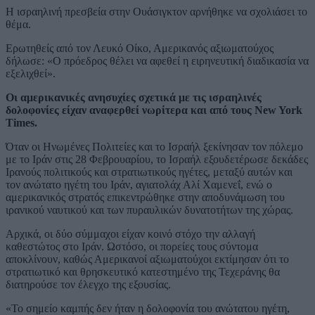
Η ισραηλινή πρεσβεία στην Ουάσιγκτον αρνήθηκε να σχολιάσει το
θέμα.
Ερωτηθείς από τον Λευκό Οίκο, Αμερικανός αξιωματούχος
δήλωσε: «Ο πρόεδρος θέλει να αφεθεί η ειρηνευτική διαδικασία να
εξελιχθεί».
Οι αμερικανικές ανησυχίες σχετικά με τις ισραηλινές
δολοφονίες είχαν αναφερθεί νωρίτερα και από τους New York
Times.
Όταν οι Ηνωμένες Πολιτείες και το Ισραήλ ξεκίνησαν τον πόλεμο
με το Ιράν στις 28 Φεβρουαρίου, το Ισραήλ εξουδετέρωσε δεκάδες
Ιρανούς πολιτικούς και στρατιωτικούς ηγέτες, μεταξύ αυτών και
τον ανώτατο ηγέτη του Ιράν, αγιατολάχ Αλί Χαμενεΐ, ενώ ο
αμερικανικός στρατός επικεντρώθηκε στην αποδυνάμωση του
ιρανικού ναυτικού και των πυραυλικών δυνατοτήτων της χώρας.
Αρχικά, οι δύο σύμμαχοι είχαν κοινό στόχο την αλλαγή
καθεστώτος στο Ιράν. Ωστόσο, οι πορείες τους σύντομα
αποκλίνουν, καθώς Αμερικανοί αξιωματούχοι εκτίμησαν ότι το
στρατιωτικό και θρησκευτικό κατεστημένο της Τεχεράνης θα
διατηρούσε τον έλεγχο της εξουσίας.
«Το σημείο καμπής δεν ήταν η δολοφονία του ανώτατου ηγέτη,