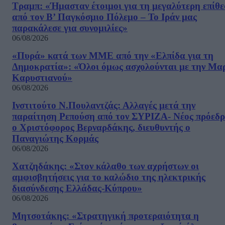
Τραμπ: «Ήμασταν έτοιμοι για τη μεγαλύτερη επίθ
από τον Β’ Παγκόσμιο Πόλεμο – Το Ιράν μας
παρακάλεσε για συνομιλίες»
06/08/2026
«Πυρά» κατά των ΜΜΕ από την «Ελπίδα για τη
Δημοκρατία»: «Όλοι όμως ασχολούνται με την Μα
Καρυστιανού»
06/08/2026
Ινστιτούτο Ν.Πουλαντζάς: Αλλαγές μετά την
παραίτηση Ρεπούση από τον ΣΥΡΙΖΑ- Νέος πρόεδρ
ο Χριστόφορος Βερναρδάκης, διευθυντής ο
Παναγιώτης Κορμάς
06/08/2026
Χατζηδάκης: «Στον κάλαθο των αχρήστων οι
αμφισβητήσεις για το καλώδιο της ηλεκτρικής
διασύνδεσης Ελλάδας-Κύπρου»
06/08/2026
Μητσοτάκης: «Στρατηγική προτεραιότητα η