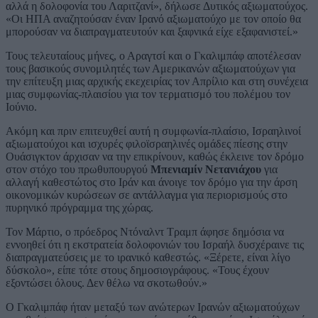
αλλά η δολοφονία του Λαριτζανί», δήλωσε Δυτικός αξιωματούχος.
«Οι ΗΠΑ αναζητούσαν έναν Ιρανό αξιωματούχο με τον οποίο θα
μπορούσαν να διαπραγματευτούν και ξαφνικά είχε εξαφανιστεί.»
Τους τελευταίους μήνες, ο Αραγτσί και ο Γκαλιμπάφ αποτέλεσαν
τους βασικούς συνομιλητές των Αμερικανών αξιωματούχων για
την επίτευξη μιας αρχικής εκεχειρίας τον Απρίλιο και στη συνέχεια
μιας συμφωνίας-πλαισίου για τον τερματισμό του πολέμου τον
Ιούνιο.
Ακόμη και πριν επιτευχθεί αυτή η συμφωνία-πλαίσιο, Ισραηλινοί
αξιωματούχοι και ισχυρές φιλοϊσραηλινές ομάδες πίεσης στην
Ουάσιγκτον άρχισαν να την επικρίνουν, καθώς έκλεινε τον δρόμο
στον στόχο του πρωθυπουργού
Μπενιαμίν Νετανιάχου
για
αλλαγή καθεστώτος στο Ιράν και άνοιγε τον δρόμο για την άρση
οικονομικών κυρώσεων σε αντάλλαγμα για περιορισμούς στο
πυρηνικό πρόγραμμα της χώρας.
Τον Μάρτιο, ο πρόεδρος Ντόναλντ Τραμπ άφησε δημόσια να
εννοηθεί ότι η εκστρατεία δολοφονιών του Ισραήλ δυσχέραινε τις
διαπραγματεύσεις με το ιρανικό καθεστώς. «Ξέρετε, είναι λίγο
δύσκολο», είπε τότε στους δημοσιογράφους. «Τους έχουν
εξοντώσει όλους. Δεν θέλω να σκοτωθούν.»
Ο Γκαλιμπάφ ήταν μεταξύ των ανώτερων Ιρανών αξιωματούχων