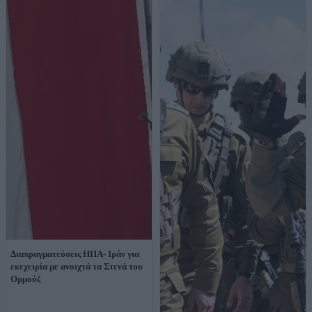
Διαπραγματεύσεις ΗΠΑ- Ιράν για
εκεχειρία με ανοιχτά τα Στενά του
Ορμούζ