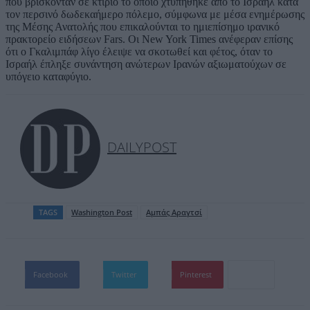
που βρίσκονταν σε κτίριο το οποίο χτυπήθηκε από το Ισραήλ κατά
τον περσινό δωδεκαήμερο πόλεμο, σύμφωνα με μέσα ενημέρωσης
της Μέσης Ανατολής που επικαλούνται το ημιεπίσημο ιρανικό
πρακτορείο ειδήσεων Fars. Οι New York Times ανέφεραν επίσης
ότι ο Γκαλιμπάφ λίγο έλειψε να σκοτωθεί και φέτος, όταν το
Ισραήλ έπληξε συνάντηση ανώτερων Ιρανών αξιωματούχων σε
υπόγειο καταφύγιο.
DAILYPOST
TAGS
Washington Post
Αμπάς Αραγτσί
Facebook
Twitter
Pinterest