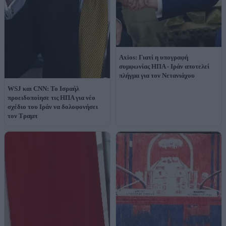
Axios: Γιατί η υπογραφή
συμφωνίας ΗΠΑ - Ιράν αποτελεί
πλήγμα για τον Νετανιάχου
WSJ και CNN: Το Ισραήλ
προειδοποίησε τις ΗΠΑ για νέο
σχέδιο του Ιράν να δολοφονήσει
τον Τραμπ