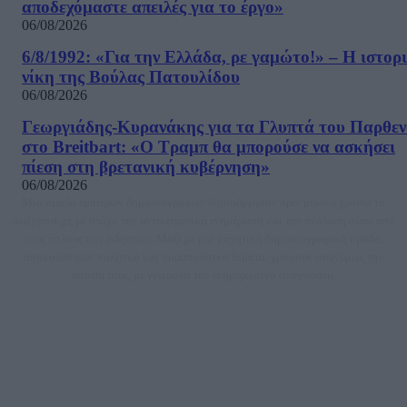
αποδεχόμαστε απειλές για το έργο»
06/08/2026
6/8/1992: «Για την Ελλάδα, ρε γαμώτο!» – Η ιστορ
νίκη της Βούλας Πατουλίδου
06/08/2026
Γεωργιάδης-Κυρανάκης για τα Γλυπτά του Παρθε
στο Breitbart: «Ο Τραμπ θα μπορούσε να ασκήσει
πίεση στη βρετανική κυβέρνηση»
06/08/2026
Μία ομάδα έμπειρων δημοσιογράφων δημιούργησαν πριν μερικά χρόνια το
dailypost.gr, με στόχο την αντικειμενική ενημέρωση και την ανάλυση πίσω από
τους τίτλους των ειδήσεων. Μαζί με μια μαχητική δημοσιογραφική ομάδα,
αποκαλύπτουν πολιτικά και παραπολιτικά θέματα, γράφουν επωνύμως την
άποψη τους, με γνώμονα τον ενημερωμένο αναγνώστη.
DAILYPOST.GR – ΤΑΥΤΌΤΗΤΑ