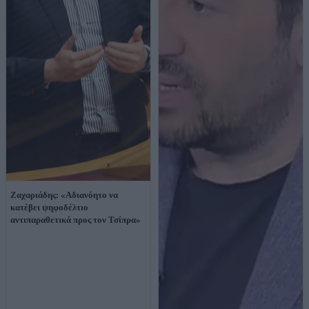
Ζαχαριάδης: «Αδιανόητο να
κατέβει ψηφοδέλτιο
αντιπαραθετικά προς τον Τσίπρα»