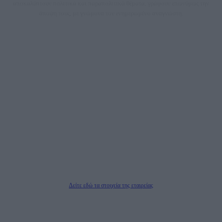
αποκαλύπτουν πολιτικά και παραπολιτικά θέματα, γράφουν επωνύμως την
άποψη τους, με γνώμονα τον ενημερωμένο αναγνώστη.
DAILYPOST.GR – ΤΑΥΤΌΤΗΤΑ
Ιδιοκτήτρια εταιρεία: «ΝΟΗΣΙΣ ΙΚΕ»
Έδρα: Δήμος Αμαρουσίου Αττικής, Αγ. Αθανασίου αρ. 21, Τ.Κ. 15125
ΑΦΜ: 801093076, Δ.Ο.Υ.: ΚΕΦΟΔΕ ΑΤΤΙΚΗΣ, E-mail: press@dailypost.gr, Τηλ.
επικοινωνίας: 2108066997
Νόμιμος Εκπρόσωπος: Ζαχαρός Σταμάτης
Μέτοχοι: Ζαχαρός Σταμάτης, Κουβαράς Γεώργιος, ΥΠΗΡΕΣΙΕΣ ΠΡΟΗΓΜΕΝΗΣ
ΤΕΧΝΟΛΟΓΙΑΣ ΠΑΡΑΓΩΓΗΣ ΟΠΤΙΚΟΑΚΟΥΣΤΙΚΩΝ ΜΕΣΩΝ ΜΕΛΕΤΩΝ ΚΑΙ
ΠΑΡΟΧΗΣ ΥΠΗΡΕΣΙΩΝ PLD PLUS ΑΝΩΝ ΕΤΑΙΡΙΑ
Δικαιούχος του ονόματος τομέα (dailypost.gr): ΝΟΗΣΙΣ ΙΚΕ
Διευθυντής/Διαχειριστής: Ζαχαρός Σταμάτης
Διευθυντής Σύνταξης: Ρενάτο Λέκκα
Δείτε εδώ τα στοιχεία της εταιρείας