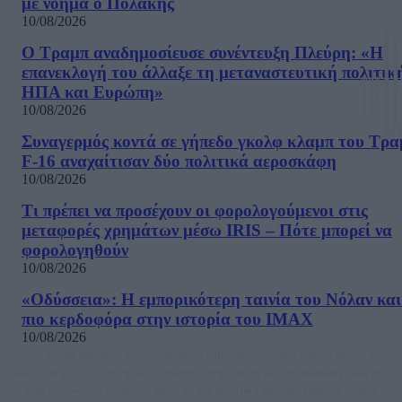
με νόημα ο Πολάκης
10/08/2026
Ο Τραμπ αναδημοσίευσε συνέντευξη Πλεύρη: «Η
επανεκλογή του άλλαξε τη μεταναστευτική πολιτικ
ΗΠΑ και Ευρώπη»
10/08/2026
Συναγερμός κοντά σε γήπεδο γκολφ κλαμπ του Τρα
F-16 αναχαίτισαν δύο πολιτικά αεροσκάφη
10/08/2026
Τι πρέπει να προσέχουν οι φορολογούμενοι στις
μεταφορές χρημάτων μέσω IRIS – Πότε μπορεί να
φορολογηθούν
10/08/2026
«Οδύσσεια»: Η εμπορικότερη ταινία του Νόλαν και
πιο κερδοφόρα στην ιστορία του IMAX
10/08/2026
Μία ομάδα έμπειρων δημοσιογράφων δημιούργησαν πριν μερικά χρόνια το
dailypost.gr, με στόχο την αντικειμενική ενημέρωση και την ανάλυση πίσω από
τους τίτλους των ειδήσεων. Μαζί με μια μαχητική δημοσιογραφική ομάδα,