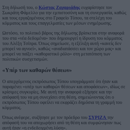
Στη δήλωσή του, ο
Κώστας Ζαχαριάδης
ευχαρίστησε τον
Σωκράτη Φάμελλο για την εμπιστοσύνη και τη συνεργασία, καθώς
και τους εργαζομένους στο Γραφείο Τύπου, τα στελέχη του
κόμματος και τους επαγγελματίες των μέσων ενημέρωσης.
Ωστόσο, το πολιτικό βάρος της δήλωσης βρίσκεται στην αναφορά
του στα «νέα δεδομένα» που δημιουργεί η ίδρυση του κόμματος
του Αλέξη Τσίπρα. Όπως σημείωσε, η εξέλιξη αυτή «κανείς δεν
μπορεί να αγνοεί», καθώς «αναδιατάσσει και τον χώρο μας» και
μπορεί να παίξει «καθοριστικό ρόλο» στη μετατόπιση των
πολιτικών συσχετισμών.
«Υπέρ των καθαρών θέσεων»
Ο απερχόμενος εκπρόσωπος Τύπου υπογράμμισε ότι ήταν και
παραμένει «υπέρ των καθαρών θέσεων και αποφάσεων», ιδίως σε
κρίσιμες συγκυρίες. Με αυτή την αναφορά εξήγησε και την
απόφασή του να μη συνεχίσει στη θέση, σημειώνοντας ότι ο
εκπρόσωπος Τύπου οφείλει να εκφράζει δημόσια τη γραμμή του
κόμματος.
Όπως ανέφερε, συζήτησε με τον πρόεδρο του
ΣΥΡΙΖΑ
την
απόφασή του να αποχωρήσει από τη θέση και συμφώνησαν πως
αυτή ήταν «η ενδεδειγμένη λύση».