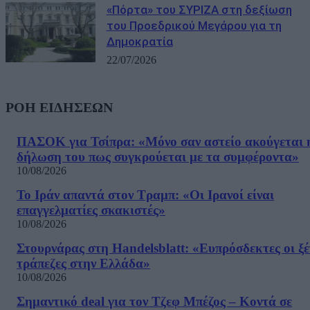
«Πόρτα» του ΣΥΡΙΖΑ στη δεξίωση
του Προεδρικού Μεγάρου για τη
Δημοκρατία
22/07/2026
ΡΟΗ ΕΙΔΗΣΕΩΝ
ΠΑΣΟΚ για Τσίπρα: «Μόνο σαν αστείο ακούγεται 
δήλωση του πως συγκρούεται με τα συμφέροντα»
10/08/2026
Το Ιράν απαντά στον Τραμπ: «Οι Ιρανοί είναι
επαγγελματίες σκακιστές»
10/08/2026
Στουρνάρας στη Handelsblatt: «Ευπρόσδεκτες οι ξέ
τράπεζες στην Ελλάδα»
10/08/2026
Σημαντικό deal για τον Τζεφ Μπέζος – Κοντά σε