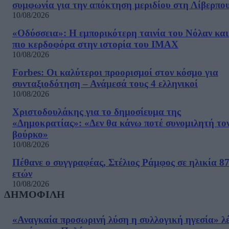
συμφωνία για την απόκτηση μεριδίου στη Λίβερπο
10/08/2026
«Οδύσσεια»: Η εμπορικότερη ταινία του Νόλαν και
πιο κερδοφόρα στην ιστορία του IMAX
10/08/2026
Forbes: Οι καλύτεροι προορισμοί στον κόσμο για
συνταξιοδότηση – Ανάμεσά τους 4 ελληνικοί
10/08/2026
Χριστοδουλάκης για το δημοσίευμα της
«Δημοκρατίας»: «Δεν θα κάνω ποτέ συνομιλητή το
βούρκο»
10/08/2026
Πέθανε ο συγγραφέας, Στέλιος Ράμφος σε ηλικία 8
ετών
10/08/2026
ΔΗΜΟΦΙΛΗ
«Αναγκαία προσωρινή λύση η συλλογική ηγεσία» λέ