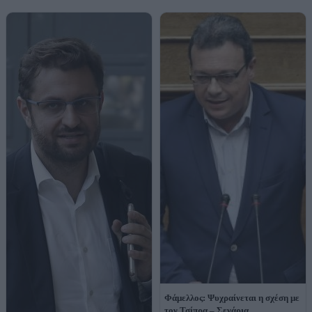
Φάμελλος: Ψυχραίνεται η σχέση με
τον Τσίπρα – Σενάρια