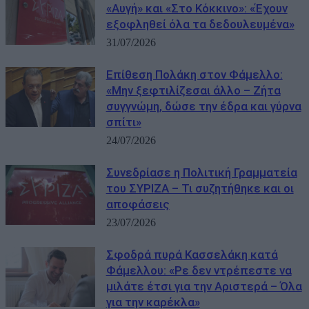
«Αυγή» και «Στο Κόκκινο»: «Έχουν
εξοφληθεί όλα τα δεδουλευμένα»
31/07/2026
Επίθεση Πολάκη στον Φάμελλο:
«Μην ξεφτιλίζεσαι άλλο – Ζήτα
συγγνώμη, δώσε την έδρα και γύρνα
σπίτι»
24/07/2026
Συνεδρίασε η Πολιτική Γραμματεία
του ΣΥΡΙΖΑ – Τι συζητήθηκε και οι
αποφάσεις
23/07/2026
Σφοδρά πυρά Κασσελάκη κατά
Φάμελλου: «Ρε δεν ντρέπεστε να
μιλάτε έτσι για την Αριστερά – Όλα
για την καρέκλα»