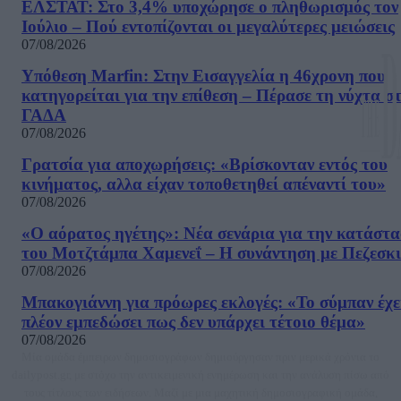
ΕΛΣΤΑΤ: Στο 3,4% υποχώρησε ο πληθωρισμός τον
Ιούλιο – Πού εντοπίζονται οι μεγαλύτερες μειώσεις
07/08/2026
Υπόθεση Marfin: Στην Εισαγγελία η 46χρονη που
κατηγορείται για την επίθεση – Πέρασε τη νύχτα σ
ΓΑΔΑ
07/08/2026
Γρατσία για αποχωρήσεις: «Bρίσκονταν εντός του
κινήματος, αλλα είχαν τοποθετηθεί απέναντί του»
07/08/2026
«Ο αόρατος ηγέτης»: Νέα σενάρια για την κατάστ
του Μοτζτάμπα Χαμενεΐ – Η συνάντηση με Πεζεσκ
07/08/2026
Μπακογιάννη για πρόωρες εκλογές: «Το σύμπαν έχε
πλέον εμπεδώσει πως δεν υπάρχει τέτοιο θέμα»
07/08/2026
Μία ομάδα έμπειρων δημοσιογράφων δημιούργησαν πριν μερικά χρόνια το
dailypost.gr, με στόχο την αντικειμενική ενημέρωση και την ανάλυση πίσω από
τους τίτλους των ειδήσεων. Μαζί με μια μαχητική δημοσιογραφική ομάδα,