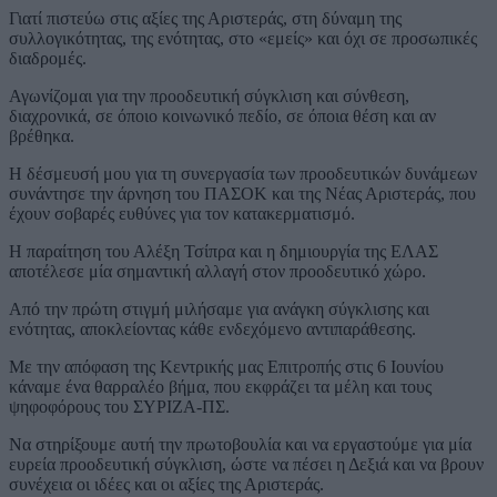
Γιατί πιστεύω στις αξίες της Αριστεράς, στη δύναμη της
συλλογικότητας, της ενότητας, στο «εμείς» και όχι σε προσωπικές
διαδρομές.
Αγωνίζομαι για την προοδευτική σύγκλιση και σύνθεση,
διαχρονικά, σε όποιο κοινωνικό πεδίο, σε όποια θέση και αν
βρέθηκα.
Η δέσμευσή μου για τη συνεργασία των προοδευτικών δυνάμεων
συνάντησε την άρνηση του ΠΑΣΟΚ και της Νέας Αριστεράς, που
έχουν σοβαρές ευθύνες για τον κατακερματισμό.
Η παραίτηση του Αλέξη Τσίπρα και η δημιουργία της ΕΛΑΣ
αποτέλεσε μία σημαντική αλλαγή στον προοδευτικό χώρο.
Από την πρώτη στιγμή μιλήσαμε για ανάγκη σύγκλισης και
ενότητας, αποκλείοντας κάθε ενδεχόμενο αντιπαράθεσης.
Με την απόφαση της Κεντρικής μας Επιτροπής στις 6 Ιουνίου
κάναμε ένα θαρραλέο βήμα, που εκφράζει τα μέλη και τους
ψηφοφόρους του ΣΥΡΙΖΑ-ΠΣ.
Να στηρίξουμε αυτή την πρωτοβουλία και να εργαστούμε για μία
ευρεία προοδευτική σύγκλιση, ώστε να πέσει η Δεξιά και να βρουν
συνέχεια οι ιδέες και οι αξίες της Αριστεράς.