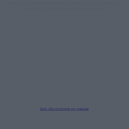
αποκαλύπτουν πολιτικά και παραπολιτικά θέματα, γράφουν επωνύμως την
άποψη τους, με γνώμονα τον ενημερωμένο αναγνώστη.
DAILYPOST.GR – ΤΑΥΤΌΤΗΤΑ
Ιδιοκτήτρια εταιρεία: «ΝΟΗΣΙΣ ΙΚΕ»
Έδρα: Δήμος Αμαρουσίου Αττικής, Αγ. Αθανασίου αρ. 21, Τ.Κ. 15125
ΑΦΜ: 801093076, Δ.Ο.Υ.: ΚΕΦΟΔΕ ΑΤΤΙΚΗΣ, E-mail: press@dailypost.gr, Τηλ.
επικοινωνίας: 2108066997
Νόμιμος Εκπρόσωπος: Ζαχαρός Σταμάτης
Μέτοχοι: Ζαχαρός Σταμάτης, Κουβαράς Γεώργιος, ΥΠΗΡΕΣΙΕΣ ΠΡΟΗΓΜΕΝΗΣ
ΤΕΧΝΟΛΟΓΙΑΣ ΠΑΡΑΓΩΓΗΣ ΟΠΤΙΚΟΑΚΟΥΣΤΙΚΩΝ ΜΕΣΩΝ ΜΕΛΕΤΩΝ ΚΑΙ
ΠΑΡΟΧΗΣ ΥΠΗΡΕΣΙΩΝ PLD PLUS ΑΝΩΝ ΕΤΑΙΡΙΑ
Δικαιούχος του ονόματος τομέα (dailypost.gr): ΝΟΗΣΙΣ ΙΚΕ
Διευθυντής/Διαχειριστής: Ζαχαρός Σταμάτης
Διευθυντής Σύνταξης: Ρενάτο Λέκκα
Δείτε εδώ τα στοιχεία της εταιρείας