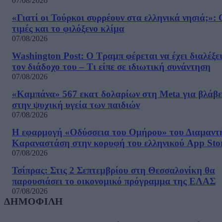
07/08/2026
«Γιατί οι Τούρκοι συρρέουν στα ελληνικά νησιά;»: 
τιμές και το φιλόξενο κλίμα
07/08/2026
Washington Post: Ο Τραμπ φέρεται να έχει διαλέξε
τον διάδοχο του – Τι είπε σε ιδιωτική συνάντηση
07/08/2026
«Καμπάνα» 567 εκατ δολαρίων στη Meta για βλάβε
στην ψυχική υγεία των παιδιών
07/08/2026
Η εφαρμογή «Οδύσσεια του Ομήρου» του Διαμαντ
Καραναστάση στην κορυφή του ελληνικού App Sto
07/08/2026
Τσίπρας: Στις 2 Σεπτεμβρίου στη Θεσσαλονίκη θα
παρουσιάσει το οικονομικό πρόγραμμα της ΕΛΑΣ
07/08/2026
ΔΗΜΟΦΙΛΗ