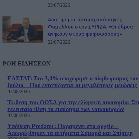
22/07/2026
Αυστηρή απάντηση από πηγές
Φάμελλου στον ΣΥΡΙΖΑ: «Οι έδρες
ανήκουν στους ψηφοφόρους»
22/07/2026
ΡΟΗ ΕΙΔΗΣΕΩΝ
ΕΛΣΤΑΤ: Στο 3,4% υποχώρησε ο πληθωρισμός τον
Ιούλιο – Πού εντοπίζονται οι μεγαλύτερες μειώσεις
07/08/2026
Έκθεση του ΟΟΣΑ για την ελληνική οικονομία: Στ
τελευταία θέση το εισόδημα των νοικοκυριών
07/08/2026
Υπόθεση Predator: Παραμένει στο αρχείο –
Απορρίφθηκαν τα αιτήματα Σαμαρά και Σπίρτζη