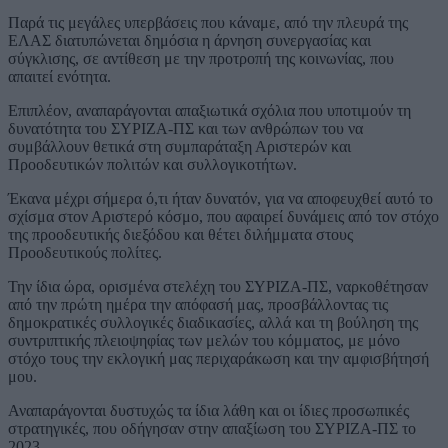
Παρά τις μεγάλες υπερβάσεις που κάναμε, από την πλευρά της
ΕΛΑΣ διατυπώνεται δημόσια η άρνηση συνεργασίας και
σύγκλισης, σε αντίθεση με την προτροπή της κοινωνίας, που
απαιτεί ενότητα.
Επιπλέον, αναπαράγονται απαξιωτικά σχόλια που υποτιμούν τη
δυνατότητα του ΣΥΡΙΖΑ-ΠΣ και των ανθρώπων του να
συμβάλλουν θετικά στη συμπαράταξη Αριστερών και
Προοδευτικών πολιτών και συλλογικοτήτων.
Έκανα μέχρι σήμερα ό,τι ήταν δυνατόν, για να αποφευχθεί αυτό το
σχίσμα στον Αριστερό κόσμο, που αφαιρεί δυνάμεις από τον στόχο
της προοδευτικής διεξόδου και θέτει διλήμματα στους
Προοδευτικούς πολίτες.
Την ίδια ώρα, ορισμένα στελέχη του ΣΥΡΙΖΑ-ΠΣ, ναρκοθέτησαν
από την πρώτη ημέρα την απόφασή μας, προσβάλλοντας τις
δημοκρατικές συλλογικές διαδικασίες, αλλά και τη βούληση της
συντριπτικής πλειοψηφίας των μελών του κόμματος, με μόνο
στόχο τους την εκλογική μας περιχαράκωση και την αμφισβήτησή
μου.
Αναπαράγονται δυστυχώς τα ίδια λάθη και οι ίδιες προσωπικές
στρατηγικές, που οδήγησαν στην απαξίωση του ΣΥΡΙΖΑ-ΠΣ το
2023.