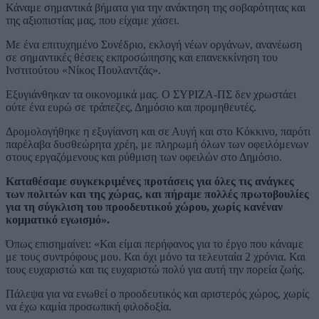
Κάναμε σημαντικά βήματα για την ανάκτηση της σοβαρότητας και
της αξιοπιστίας μας, που είχαμε χάσει.
Με ένα επιτυχημένο Συνέδριο, εκλογή νέων οργάνων, ανανέωση
σε σημαντικές θέσεις εκπροσώπησης και επανεκκίνηση του
Ινστιτούτου «Νίκος Πουλαντζάς».
Εξυγιάνθηκαν τα οικονομικά μας. Ο ΣΥΡΙΖΑ-ΠΣ δεν χρωστάει
ούτε ένα ευρώ σε τράπεζες, Δημόσιο και προμηθευτές.
Δρομολογήθηκε η εξυγίανση και σε Αυγή και στο Κόκκινο, παρότι
παρέλαβα δυσθεώρητα χρέη, με πληρωμή όλων των οφειλόμενων
στους εργαζόμενους και ρύθμιση των οφειλών στο Δημόσιο.
Καταθέσαμε συγκεκριμένες προτάσεις για όλες τις ανάγκες
των πολιτών και της χώρας, και πήραμε πολλές πρωτοβουλίες
για τη σύγκλιση του προοδευτικού χώρου, χωρίς κανέναν
κομματικό εγωισμό».
Όπως επισημαίνει: «Και είμαι περήφανος για το έργο που κάναμε
με τους συντρόφους μου. Και όχι μόνο τα τελευταία 2 χρόνια. Και
τους ευχαριστώ και τις ευχαριστώ πολύ για αυτή την πορεία ζωής.
Πάλεψα για να ενωθεί ο προοδευτικός και αριστερός χώρος, χωρίς
να έχω καμία προσωπική φιλοδοξία.