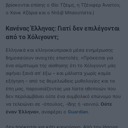
βρίσκονται επίσης ο Θίο Τζέιμς, η Τζένιφερ Άνιστον,
ο Χανκ Αζάρια και ο Ντέιβ Μπαουτίστα.)
Κανένας Έλληνας: Γιατί δεν επιλέγονται
από το Χόλιγουντ;
Ελληνικά και ελληνοκυπριακά μέσα ενημέρωσης
δημοσιεύουν ανοιχτές επιστολές. «Πρόκειται για
ένα σύμπτωμα της αίσθησης ότι το Χόλιγουντ μάς
αφήνει ξανά απ’ έξω – και μάλιστα χωρίς καμία
εξήγηση – από τις θεμελιώδεις μυθολογίες και τα
έπη μας, παρουσιάζοντας μια λίστα ηθοποιών που
δεν περιλαμβάνει ούτε ένα συμβολικό επώνυμο που
να τελειώνει σε -όπουλος, -ίδης ή -ιαννού.
Ούτε
έναν Έλληνα»
, αναφέρει ο
Guardian
.
Δεν πρόκειται για κάτι καινούργιο. Από τον Ιάσονα