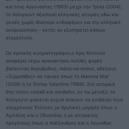
και τους Αργοναύτες (1963) μέχρι την Τροία (2004),
το Χόλιγουντ αξιοποιεί ελληνικές ιστορίες εδώ και
γενιές χωρίς ιδιαίτερο ενδιαφέρον για την ελληνική
εκπροσώπηση – εκτός αν εξυπηρετεί κάποιο
στερεότυπο.
Ως κριτικός κινηματογράφου,ο Κρις Κοτονού
αναφέρει «έχω αγανακτήσει πολλές φορές
βλέποντας θορυβώδεις, πιάτα-να-σπάνε, αδέξιους
«Ζορμπάδες» σε ταινίες όπως το Mamma Mia!
(2008) ή το Shirley Valentine (1989). Στα ιστορικά
έπη τύπου «σπαθί και σανδάλι», εν τω μεταξύ, το
Χόλιγουντ φαίνεται συχνά ανίκανο να συνδέσει τους
σύγχρονους Έλληνες με θρυλικές μορφές όπως ο
Αχιλλέας και ο Οδυσσέας ή με ιστορικούς
προγόνους όπως ο Αλέξανδρος και ο Λεωνίδας.