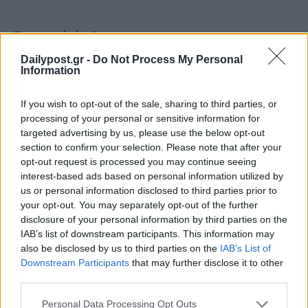
Σχετικά άρθρα
Dailypost.gr -
Do Not Process My Personal
Information
If you wish to opt-out of the sale, sharing to third parties, or
processing of your personal or sensitive information for
targeted advertising by us, please use the below opt-out
section to confirm your selection. Please note that after your
Νέα «Οδύσσεια» ετοιμάζει ο
opt-out request is processed you may continue seeing
Έλον Μασκ: «Αυτή τη φορά
interest-based ads based on personal information utilized by
θα είναι πιστή στον Όμηρο»
«Οδύσσεια»: Το κάστ της
us or personal information disclosed to third parties prior to
ταινίας αφηγείται το
your opt-out. You may separately opt-out of the further
ομηρικό έπος σε ένα λεπτό
disclosure of your personal information by third parties on the
(Video)
IAB’s list of downstream participants. This information may
also be disclosed by us to third parties on the
IAB’s List of
Downstream Participants
that may further disclose it to other
third parties.
Personal Data Processing Opt Outs