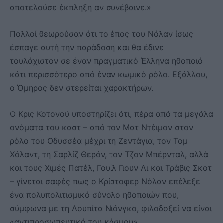
αποτελούσε έκπληξη αν συνέβαινε.»
Πολλοί θεωρούσαν ότι το έπος του Νόλαν ίσως
έσπαγε αυτή την παράδοση και θα έδινε
τουλάχιστον σε έναν πραγματικό Έλληνα ηθοποιό
κάτι περισσότερο από έναν κωμικό ρόλο. Εξάλλου,
ο Όμηρος δεν στερείται χαρακτήρων.
Ο Κρις Κοτονού υποστηρίζει ότι, πέρα από τα μεγάλα
ονόματα του καστ – από τον Ματ Ντέιμον στον
ρόλο του Οδυσσέα μέχρι τη Ζεντάγια, τον Τομ
Χόλαντ, τη Σαρλίζ Θερόν, τον Τζον Μπέρνταλ, αλλά
και τους Χιμές Πατέλ, Γουίλ Γιουν Λι και Τράβις Σκοτ
– γίνεται σαφές πως ο Κρίστοφερ Νόλαν επέλεξε
ένα πολυπολιτισμικό σύνολο ηθοποιών που,
σύμφωνα με τη Λουπίτα Νιόνγκο, φιλοδοξεί να είναι
«αντιπροσωπευτικό του κόσμου».