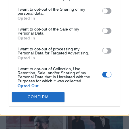
I want to opt-out of the Sharing of my
«Η Οδύσσεια» του Κρίστοφερ
Δημόσιος καυγάς του Έλον
personal data.
Νόλαν διχάζει τους
Μασκ με διάσημο ιστορικό
Opted In
κριτικούς: Αριστούργημα ή
για την «Οδύσσεια» του
υπερβολικά... ανθρώπινη;
Νόλαν
I want to opt-out of the Sale of my
Personal Data.
Opted In
I want to opt-out of processing my
Personal Data for Targeted Advertising.
Opted In
I want to opt-out of Collection, Use,
Retention, Sale, and/or Sharing of my
«Αριστούργημα», «η ταινία
Personal Data that Is Unrelated with the
της χρονιάς», «κόβει την
Μενδώνη: «Είναι δυνατόν να
Purposes for which it was collected.
ανάσα»: Διεθνής αποθέωση
Opted Out
λογοκρίνουμε τον Κρίστοφερ
για την «Οδύσσεια» του
Νόλαν;»
Νόλαν
CONFIRM