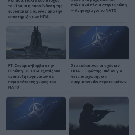
Politico: Πολιτικός στόχος
πολεμικά πλοία στην Ευρώπη
του Τραμπ η αποσύνδεση της
– Ανησυχία για το ΝΑΤΟ
ευρωπαϊκής άμυνας από την
υποστήριξη των ΗΠΑ
FT: Σενάριο-βόμβα στην
Στο «κόκκινο» οι σχέσεις
Ευρώπη- Οι ΗΠΑ εξετάζουν
ΗΠΑ – Ευρώπης: Φόβοι για
ανάπτυξη πυρηνικών σε
νέες αποχωρήσεις
περισσότερες χώρες του
αμερικανικών στρατευμάτων
ΝΑΤΟ