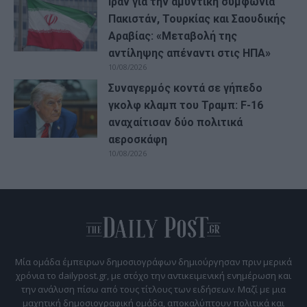
Ιράν για την αμυντική συμφωνία
Πακιστάν, Τουρκίας και Σαουδικής
Αραβίας: «Μεταβολή της
αντίληψης απέναντι στις ΗΠΑ»
10/08/2026
Συναγερμός κοντά σε γήπεδο
γκολφ κλαμπ του Τραμπ: F-16
αναχαίτισαν δύο πολιτικά
αεροσκάφη
10/08/2026
Μία ομάδα έμπειρων δημοσιογράφων δημιούργησαν πριν μερικά
χρόνια το dailypost.gr, με στόχο την αντικειμενική ενημέρωση και
την ανάλυση πίσω από τους τίτλους των ειδήσεων. Μαζί με μια
μαχητική δημοσιογραφική ομάδα, αποκαλύπτουν πολιτικά και