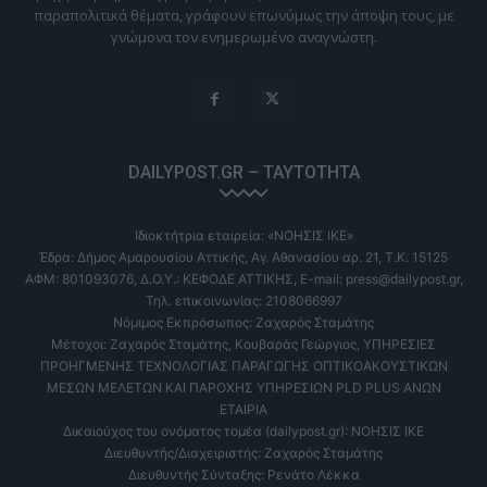
παραπολιτικά θέματα, γράφουν επωνύμως την άποψη τους, με
γνώμονα τον ενημερωμένο αναγνώστη.
DAILYPOST.GR – ΤΑΥΤΌΤΗΤΑ
Ιδιοκτήτρια εταιρεία: «ΝΟΗΣΙΣ ΙΚΕ»
Έδρα: Δήμος Αμαρουσίου Αττικής, Αγ. Αθανασίου αρ. 21, Τ.Κ. 15125
ΑΦΜ: 801093076, Δ.Ο.Υ.: ΚΕΦΟΔΕ ΑΤΤΙΚΗΣ, E-mail: press@dailypost.gr,
Τηλ. επικοινωνίας: 2108066997
Νόμιμος Εκπρόσωπος: Ζαχαρός Σταμάτης
Μέτοχοι: Ζαχαρός Σταμάτης, Κουβαράς Γεώργιος, ΥΠΗΡΕΣΙΕΣ
ΠΡΟΗΓΜΕΝΗΣ ΤΕΧΝΟΛΟΓΙΑΣ ΠΑΡΑΓΩΓΗΣ ΟΠΤΙΚΟΑΚΟΥΣΤΙΚΩΝ
ΜΕΣΩΝ ΜΕΛΕΤΩΝ ΚΑΙ ΠΑΡΟΧΗΣ ΥΠΗΡΕΣΙΩΝ PLD PLUS ΑΝΩΝ
ΕΤΑΙΡΙΑ
Δικαιούχος του ονόματος τομέα (dailypost.gr): ΝΟΗΣΙΣ ΙΚΕ
Διευθυντής/Διαχειριστής: Ζαχαρός Σταμάτης
Διευθυντής Σύνταξης: Ρενάτο Λέκκα