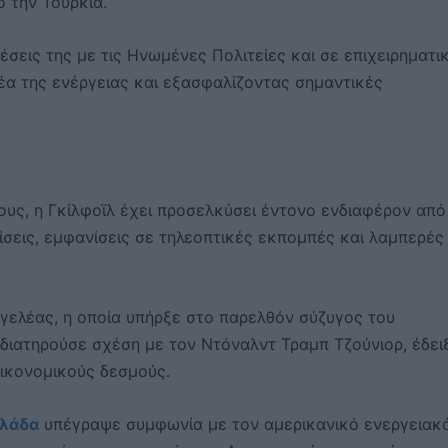
 την Τουρκία.
χέσεις της με τις Ηνωμένες Πολιτείες και σε επιχειρηματι
α της ενέργειας και εξασφαλίζοντας σημαντικές
ους, η Γκίλφοϊλ έχει προσελκύσει έντονο ενδιαφέρον από
εις, εμφανίσεις σε τηλεοπτικές εκπομπές και λαμπερές
γελέας, η οποία υπήρξε στο παρελθόν σύζυγος του
 διατηρούσε σχέση με τον Ντόναλντ Τραμπ Τζούνιορ, έδει
οικονομικούς δεσμούς.
λάδα
υπέγραψε συμφωνία με τον αμερικανικό ενεργειακ