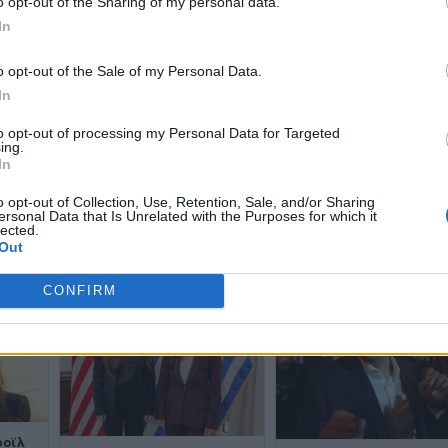
o opt-out of the Sharing of my personal data.
In
o opt-out of the Sale of my Personal Data.
WhatsApp
In
to opt-out of processing my Personal Data for Targeted
ing.
In
o opt-out of Collection, Use, Retention, Sale, and/or Sharing
ersonal Data that Is Unrelated with the Purposes for which it
lected.
Out
CONFIRM
φοϊλ