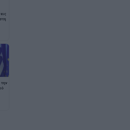
εις
 στη
 την
κό