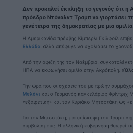
Δεν προκαλεί έκπληξη το γεγονός ότι η 
πρόεδρο Ντόναλντ Τραμπ να γιορτάσει τ
γενέτειρα της δημοκρατίας με μια ομιλί
Η Αμερικανίδα πρέσβης Κίμπερλι Γκίλφοϊλ επιβ
Ελλάδα
, αλλά απέφυγε να σχολιάσει το χρονοδ
Από την άφιξη της τον Νοέμβριο, συγκαταλέγετ
ΗΠΑ να εκφωνήσει ομιλία στην Ακρόπολη.
«Όλοι
Την ώρα που οι σχέσεις του με πρώην συμμάχο
Μελόνι
και ο Γερμανός καγκελάριος Φρίντριχ Μ
«εξαιρετική» και τον Κυριάκο Μητσοτάκη ως «ε
Για τον Μητσοτάκη, μια επίσκεψη του Τραμπ σημ
συμβολισμούς. Η ελληνική κυβέρνηση θεωρεί τι