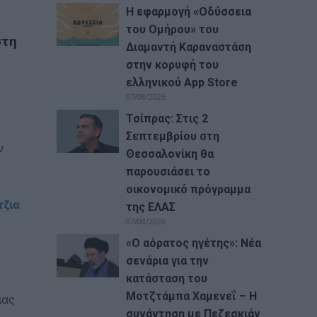
Η εφαρμογή «Οδύσσεια
του Ομήρου» του
στη
Διαμαντή Καραναστάση
στην κορυφή του
ελληνικού App Store
07/08/2026
Τσίπρας: Στις 2
Σεπτεμβρίου στη
ν
Θεσσαλονίκη θα
παρουσιάσει το
οικονομικό πρόγραμμα
τζια
της ΕΛΑΣ
07/08/2026
«Ο αόρατος ηγέτης»: Νέα
σενάρια για την
κατάσταση του
Μοτζτάμπα Χαμενεΐ – Η
ιας
συνάντηση με Πεζεσκιάν