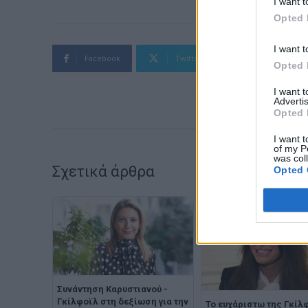
I want t
Opted 
I want t
Facebook
Twitter
Pinterest
Opted 
I want 
Advertis
Opted 
I want t
of my P
was col
Σχετικά άρθρα
Opted 
Συνάντηση Καρυστιανού -
Γκίλφοϊλ στη δεξίωση για την
Το ευχάριστω της Γκίλ