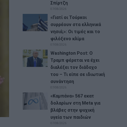
Σπίρτζη
07/08/2026
«Γιατί οι Τούρκοι
συρρέουν στα ελληνικά
νησιά;»: Οι τιμές και το
φιλόξενο κλίμα
07/08/2026
Washington Post: Ο
Τραμπ φέρεται να έχει
διαλέξει τον διάδοχο
του – Τι είπε σε ιδιωτική
συνάντηση
07/08/2026
«Καμπάνα» 567 εκατ
δολαρίων στη Meta για
βλάβες στην ψυχική
υγεία των παιδιών
07/08/2026