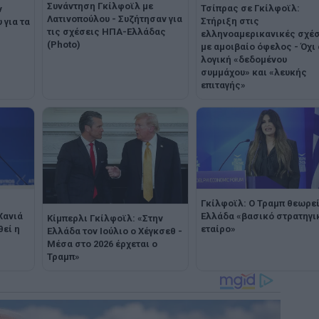
Συνάντηση Γκίλφοϊλ με
Τσίπρας σε Γκίλφοϊλ:
ν
Λατινοπούλου - Συζήτησαν για
Στήριξη στις
για τα
τις σχέσεις ΗΠΑ-Ελλάδας
ελληνοαμερικανικές σχέσ
(Photo)
με αμοιβαίο όφελος - Όχι
λογική «δεδομένου
συμμάχου» και «λευκής
επιταγής»
Γκίλφοϊλ: Ο Τραμπ θεωρεί
Χανιά
Ελλάδα «βασικό στρατηγι
Κίμπερλι Γκίλφοϊλ: «Στην
θεί η
εταίρο»
Ελλάδα τον Ιούλιο ο Χέγκσεθ -
Μέσα στο 2026 έρχεται ο
Τραμπ»