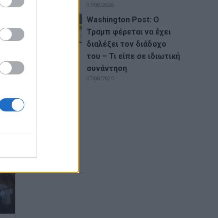
07/08/2026
Washington Post: Ο
Τραμπ φέρεται να έχει
διαλέξει τον διάδοχο
του – Τι είπε σε ιδιωτική
συνάντηση
07/08/2026