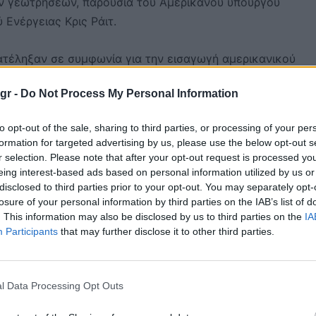
ν γεωτρήσεων, παρουσία του Αμερικανού υπουργού
Ενέργειας Κρις Ράιτ.
κατέληξαν σε συμφωνία για την εισαγωγή αμερικανικού
ανάγκες της Ουκρανίας κατά τη διάρκεια του χειμώνα,
gr -
Do Not Process My Personal Information
Ε που συμμετέχει στην προσπάθεια της Ουάσιγκτον να
ρικανικό LNG.
to opt-out of the sale, sharing to third parties, or processing of your per
formation for targeted advertising by us, please use the below opt-out s
r selection. Please note that after your opt-out request is processed y
eing interest-based ads based on personal information utilized by us or
disclosed to third parties prior to your opt-out. You may separately opt-
losure of your personal information by third parties on the IAB’s list of
. This information may also be disclosed by us to third parties on the
IA
Participants
that may further disclose it to other third parties.
l Data Processing Opt Outs