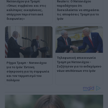
Νετανιάχου για Τραμπ:
Reuters: Ο Νετανιάχου
«Όπως συμβαίνει και στις
παραδέχτηκε ότι
καλύτερες οικογένειες,
δυσκολεύεται να επηρεάσει
υπάρχουν περιστασιακά
τις αποφάσεις Τραμπ για το
διαφωνίες»
Ιράν
Τηλεφωνική επικοινωνία
Τραμπ με Νετανιάχου -
Ρήγμα Τραμπ - Νετανιάχου
Συζήτησαν για το ενδεχόμενο
για το Ιράν: Έντονη
νέων επιθέσεων στο Ιράν
σύγκρουση για τη συμφωνία
και τον τερματισμό του
πολέμου