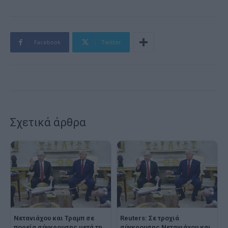
Facebook
Twitter
Σχετικά άρθρα
Νετανιάχου και Τραμπ σε
Reuters: Σε τροχιά
πορεία σύγκρουσης μετά τη
σύγκρουσης Νετανιάχου και