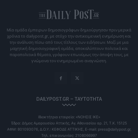
Μία ομάδα έμπειρων δημοσιογράφων δημιούργησαν πριν μερικά
χρόνια το dailypost.gr, με στόχο την αντικειμενική ενημέρωση και
την ανάλυση πίσω από τους τίτλους των ειδήσεων. Μαζί με μια
μαχητική δημοσιογραφική ομάδα, αποκαλύπτουν πολιτικά και
παραπολιτικά θέματα, γράφουν επωνύμως την άποψη τους, με
γνώμονα τον ενημερωμένο αναγνώστη.
DAILYPOST.GR – ΤΑΥΤΌΤΗΤΑ
Ιδιοκτήτρια εταιρεία: «ΝΟΗΣΙΣ ΙΚΕ»
Έδρα: Δήμος Αμαρουσίου Αττικής, Αγ. Αθανασίου αρ. 21, Τ.Κ. 15125
ΑΦΜ: 801093076, Δ.Ο.Υ.: ΚΕΦΟΔΕ ΑΤΤΙΚΗΣ, E-mail: press@dailypost.gr,
Τηλ. επικοινωνίας: 2108066997