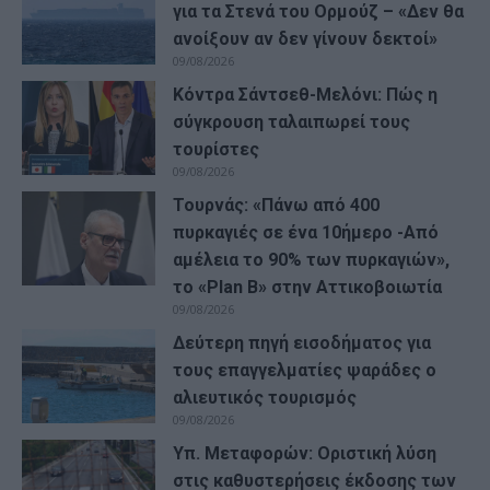
για τα Στενά του Ορμούζ – «Δεν θα
ανοίξουν αν δεν γίνουν δεκτοί»
09/08/2026
Κόντρα Σάντσεθ-Μελόνι: Πώς η
σύγκρουση ταλαιπωρεί τους
τουρίστες
09/08/2026
Τουρνάς: «Πάνω από 400
πυρκαγιές σε ένα 10ήμερο -Από
αμέλεια το 90% των πυρκαγιών»,
το «Plan B» στην Αττικοβοιωτία
09/08/2026
Δεύτερη πηγή εισοδήματος για
τους επαγγελματίες ψαράδες ο
αλιευτικός τουρισμός
09/08/2026
Υπ. Μεταφορών: Οριστική λύση
στις καθυστερήσεις έκδοσης των