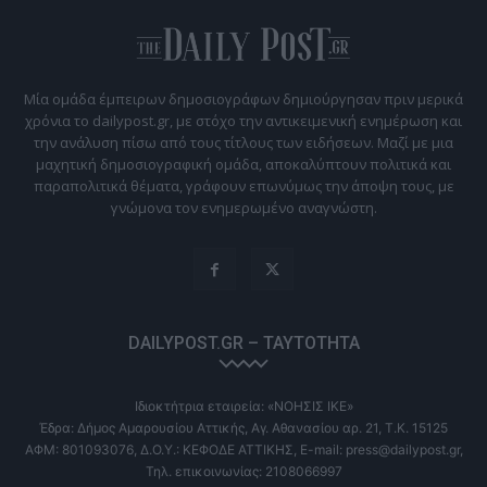
Μία ομάδα έμπειρων δημοσιογράφων δημιούργησαν πριν μερικά
χρόνια το dailypost.gr, με στόχο την αντικειμενική ενημέρωση και
την ανάλυση πίσω από τους τίτλους των ειδήσεων. Μαζί με μια
μαχητική δημοσιογραφική ομάδα, αποκαλύπτουν πολιτικά και
παραπολιτικά θέματα, γράφουν επωνύμως την άποψη τους, με
γνώμονα τον ενημερωμένο αναγνώστη.
DAILYPOST.GR – ΤΑΥΤΌΤΗΤΑ
Ιδιοκτήτρια εταιρεία: «ΝΟΗΣΙΣ ΙΚΕ»
Έδρα: Δήμος Αμαρουσίου Αττικής, Αγ. Αθανασίου αρ. 21, Τ.Κ. 15125
ΑΦΜ: 801093076, Δ.Ο.Υ.: ΚΕΦΟΔΕ ΑΤΤΙΚΗΣ, E-mail: press@dailypost.gr,
Τηλ. επικοινωνίας: 2108066997