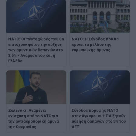
ΝΑΤΟ: Οι πέντε χώρες που θα
ΝΑΤΟ: Η Σύνοδος που θα
επιτύχουν φέτος την αύξηση
κρίνει το μέλλον της
των αμυντικών δαπανών στο
ευρωπαϊκής άμυνας
3,5% - Ανάμεσα του και η
Ελλάδα
Ζελένσκι: Αναμένει
Σύνοδος κορυφής ΝΑΤΟ
ενίσχυση από το ΝΑΤΟ για
στην Άγκυρα: οι ΗΠΑ ζητούν
την αντιαεροπορική άμυνα
αύξηση δαπανών στο 5% του
της Ουκρανίας
ΑΕΠ