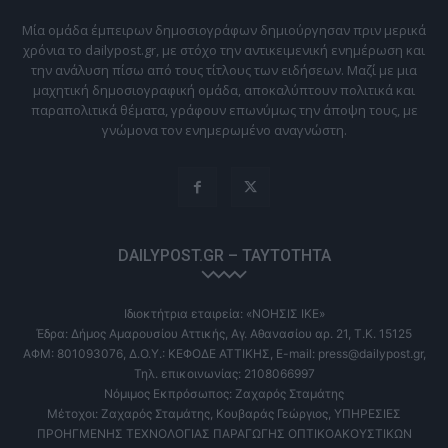
Μία ομάδα έμπειρων δημοσιογράφων δημιούργησαν πριν μερικά
χρόνια το dailypost.gr, με στόχο την αντικειμενική ενημέρωση και
την ανάλυση πίσω από τους τίτλους των ειδήσεων. Μαζί με μια
μαχητική δημοσιογραφική ομάδα, αποκαλύπτουν πολιτικά και
παραπολιτικά θέματα, γράφουν επωνύμως την άποψη τους, με
γνώμονα τον ενημερωμένο αναγνώστη.
DAILYPOST.GR – ΤΑΥΤΌΤΗΤΑ
Ιδιοκτήτρια εταιρεία: «ΝΟΗΣΙΣ ΙΚΕ»
Έδρα: Δήμος Αμαρουσίου Αττικής, Αγ. Αθανασίου αρ. 21, Τ.Κ. 15125
ΑΦΜ: 801093076, Δ.Ο.Υ.: ΚΕΦΟΔΕ ΑΤΤΙΚΗΣ, E-mail: press@dailypost.gr,
Τηλ. επικοινωνίας: 2108066997
Νόμιμος Εκπρόσωπος: Ζαχαρός Σταμάτης
Μέτοχοι: Ζαχαρός Σταμάτης, Κουβαράς Γεώργιος, ΥΠΗΡΕΣΙΕΣ
ΠΡΟΗΓΜΕΝΗΣ ΤΕΧΝΟΛΟΓΙΑΣ ΠΑΡΑΓΩΓΗΣ ΟΠΤΙΚΟΑΚΟΥΣΤΙΚΩΝ