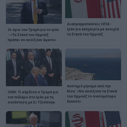
Διαπραγματεύσεις ΗΠΑ-
Ιράν για εκεχειρία με ανοιχτά
Οι όροι του Τραμπ για το Ιράν
τα Στενά του Ορμούζ
- «Τα Στενά του Ορμούζ
πρέπει να ανοίξουν άμεσα»
Αυστηρό μήνυμα από την
Κίνα: «Να ανοίξουν τα Στενά
CNN: Τι κέρδισε ο Τραμπ για
του Ορμούζ το συντομότερο
τον πόλεμο στο Ιράν με τη
δυνατό»
συνάντηση με Σι Τζινπίνγκ