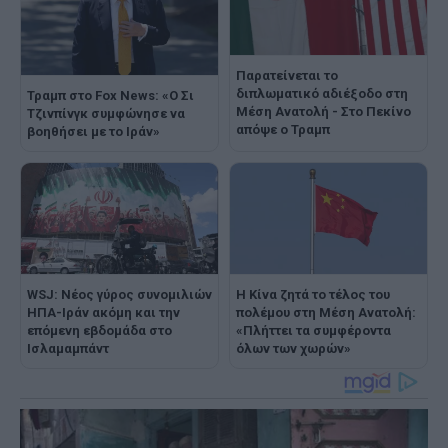
Παρατείνεται το
διπλωματικό αδιέξοδο στη
Τραμπ στο Fox News: «Ο Σι
Μέση Ανατολή - Στο Πεκίνο
Τζινπίνγκ συμφώνησε να
απόψε ο Τραμπ
βοηθήσει με το Ιράν»
WSJ: Νέος γύρος συνομιλιών
Η Κίνα ζητά το τέλος του
ΗΠΑ-Ιράν ακόμη και την
πολέμου στη Μέση Ανατολή:
επόμενη εβδομάδα στο
«Πλήττει τα συμφέροντα
Ισλαμαμπάντ
όλων των χωρών»