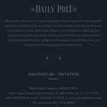
Μία ομάδα έμπειρων δημοσιογράφων δημιούργησαν πριν μερικά
χρόνια το dailypost.gr, με στόχο την αντικειμενική ενημέρωση και
την ανάλυση πίσω από τους τίτλους των ειδήσεων. Μαζί με μια
μαχητική δημοσιογραφική ομάδα, αποκαλύπτουν πολιτικά και
παραπολιτικά θέματα, γράφουν επωνύμως την άποψη τους, με
γνώμονα τον ενημερωμένο αναγνώστη.
DAILYPOST.GR – ΤΑΥΤΌΤΗΤΑ
Ιδιοκτήτρια εταιρεία: «ΝΟΗΣΙΣ ΙΚΕ»
Έδρα: Δήμος Αμαρουσίου Αττικής, Αγ. Αθανασίου αρ. 21, Τ.Κ. 15125
ΑΦΜ: 801093076, Δ.Ο.Υ.: ΚΕΦΟΔΕ ΑΤΤΙΚΗΣ, E-mail: press@dailypost.gr,
Τηλ. επικοινωνίας: 2108066997