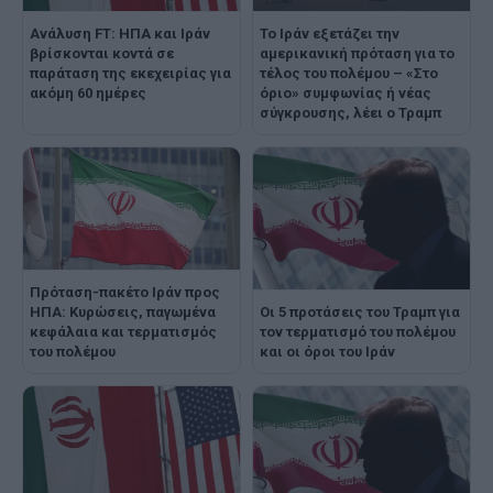
Ανάλυση FT: ΗΠΑ και Ιράν
Το Ιράν εξετάζει την
βρίσκονται κοντά σε
αμερικανική πρόταση για το
παράταση της εκεχειρίας για
τέλος του πολέμου – «Στο
ακόμη 60 ημέρες
όριο» συμφωνίας ή νέας
σύγκρουσης, λέει ο Τραμπ
Πρόταση-πακέτο Ιράν προς
Οι 5 προτάσεις του Τραμπ για
ΗΠΑ: Κυρώσεις, παγωμένα
τον τερματισμό του πολέμου
κεφάλαια και τερματισμός
και οι όροι του Ιράν
του πολέμου