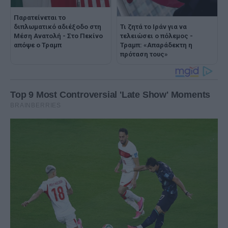
Παρατείνεται το
Τι ζητά το Ιράν για να
διπλωματικό αδιέξοδο στη
τελειώσει ο πόλεμος -
Μέση Ανατολή - Στο Πεκίνο
Τραμπ: «Απαράδεκτη η
απόψε ο Τραμπ
πρόταση τους»