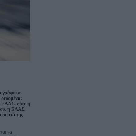
ρτογράφητα
 δεδομένα:
ς ΕΛΑΣ, ούτε η
φου, η ΕΛΑΣ
ποσοστό της
ται να