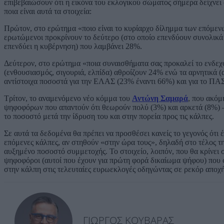
επιβεβαιώσουν ότι η εικόνα του εκλογικού σώματος σήμερα δείχνει
ποια είναι αυτά τα στοιχεία:
Πρώτον, στο ερώτημα «ποιο είναι το κυρίαρχο δίλημμα των επόμεν
ερωτώμενοι προκρίνουν το δεύτερο (στο οποίο επενδύουν συνολικά 
επενδύει η κυβέρνηση) που λαμβάνει 28%.
Δεύτερον, στο ερώτημα «ποια συναισθήματα σας προκαλεί το ενδεχό
(ενθουσιασμός, σιγουριά, ελπίδα) αθροίζουν 24% ενώ τα αρνητικά 
αντίστοιχα ποσοστά για την ΕΛΑΣ (23% έναντι 66%) και για το Π
Τρίτον, το αναμενόμενο νέο κόμμα του
Αντώνη Σαμαρά
, που ακόμ
ψηφοφόρων που απαντούν ότι θεωρούν πολύ (3%) και αρκετά (8%) –
το ποσοστό μετά την ίδρυση του και στην πορεία προς τις κάλπες.
Σε αυτά τα δεδομένα θα πρέπει να προσθέσει κανείς το γεγονός ότι 
επόμενες κάλπες, αν στηθούν «στην ώρα τους», δηλαδή στο τέλος τ
αυξημένο ποσοστό συμμετοχής. Το στοιχείο, λοιπόν, που θα κρίνει 
ψηφοφόροι (αυτοί που έχουν για πρώτη φορά δικαίωμα ψήφου) που 
στην κάλπη στις τελευταίες ευρωεκλογές οδηγώντας σε ρεκόρ αποχή
ΓΙΏΡΓΟΣ ΚΟΥΒΑΡΆΣ