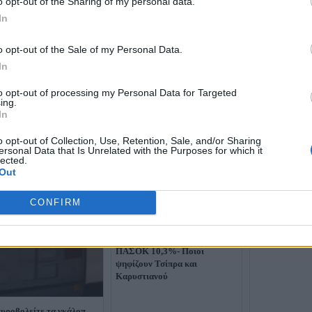
o opt-out of the Sharing of my personal data.
In
o opt-out of the Sale of my Personal Data.
In
to opt-out of processing my Personal Data for Targeted
ing.
In
Το μισοάδειο 
ΕΛΑΣ, η τριχο
για το κόμμα 
o opt-out of Collection, Use, Retention, Sale, and/or Sharing
ersonal Data that Is Unrelated with the Purposes for which it
άρωμα φθινοπ
lected.
Out
CONFIRM
Δημοσκόπηση Alco: Η ΝΔ στο
23,3%, η ΕΛΑΣ 14,2%, το
ΠΑΣΟΚ 10,3%- Ποιοι
ψηφίζουν Τσίπρα και
Καρυστιανού
υροβολείτε τα γκάλοπ,