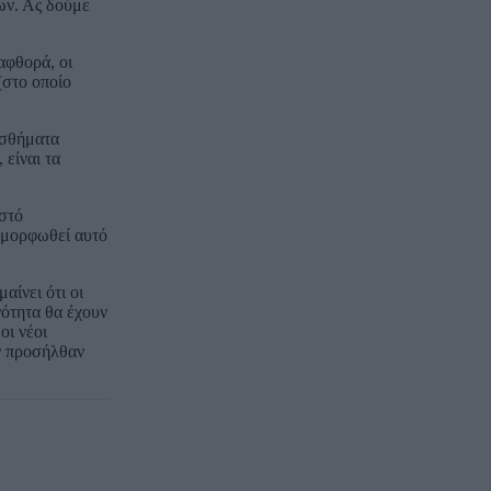
ων. Ας δούμε
αφθορά, οι
(στο οποίο
ισθήματα
είναι τα
οστό
αμορφωθεί αυτό
αίνει ότι οι
νότητα θα έχουν
οι νέοι
ν προσήλθαν