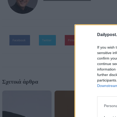
Dailypost.
Facebook
Twitter
Pinterest
WhatsApp
If you wish 
sensitive in
confirm you
continue se
information 
further disc
participants
Σχετικά άρθρα
Downstream 
Persona