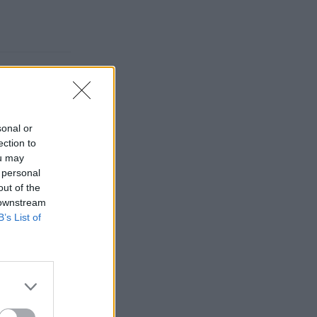
sonal or
ection to
ou may
 personal
out of the
 downstream
B’s List of