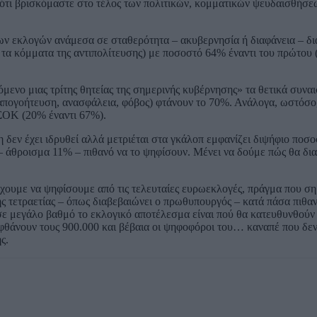
 ότι βρισκόμαστε στο τέλος των πολιτικών, κομματικών ψευδαισθήσε
ων εκλογών ανάμεσα σε σταθερότητα – ακυβερνησία ή διαφάνεια – δι
τα κόμματα της αντιπολίτευσης) με ποσοστό 64% έναντι του πρώτου 
μενο μιας τρίτης θητείας της σημερινής κυβέρνησης» τα θετικά συνα
(απογοήτευση, ανασφάλεια, φόβος) φτάνουν το 70%. Ανάλογα, ωστόσο, 
ΑΣΟΚ (20% έναντι 67%).
η δεν έχει ιδρυθεί αλλά μετριέται στα γκάλοπ εμφανίζει διψήφιο ποσ
 άθροισμα 11% – πιθανό να το ψηφίσουν. Μένει να δούμε πώς θα δι
έχουμε να ψηφίσουμε από τις τελευταίες ευρωεκλογές, πράγμα που σημ
ης τετραετίας – όπως διαβεβαιώνει ο πρωθυπουργός – κατά πάσα πιθα
σε μεγάλο βαθμό το εκλογικό αποτέλεσμα είναι πού θα κατευθυνθούν 
φθάνουν τους 900.000 και βέβαια οι ψηφοφόροι του… καναπέ που δε
ς.