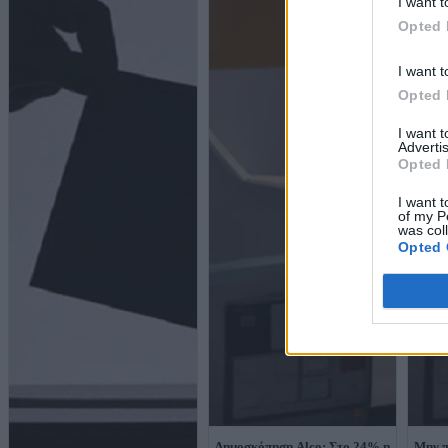
I want t
Opted 
I want t
Opted 
I want 
Advertis
Opted 
I want t
of my P
was col
Opted 
Δημοσκόπηση Alco: Στο 24% η
Μην π