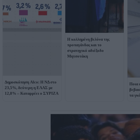
Η κολλημένη βελόνα της
προπαγάνδας και το
στρατηγικό αδιέξοδο
Μητσοτάκη
Δημοσκόπηση Alco: Η ΝΔ στο
Ποια 
23,5%, δεύτερη η ΕΛΑΣ με
βεβαι
12,8% – Καταρρέει ο ΣΥΡΙΖΑ
τα γκ